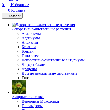
0
Избранное
0
Корзина
Каталог
Декоративно-лиственные растения
Аглаонемы
Адениумы
Алоказии
Бегонии
Бонсай
Гипоэстесы
Декоративно-лиственные антуриумы
Диффенбахии
Драцены
Другие декоративно-лиственные
Еще
Хищные Растения
Венерины Мухоловки
Гелиамфоры