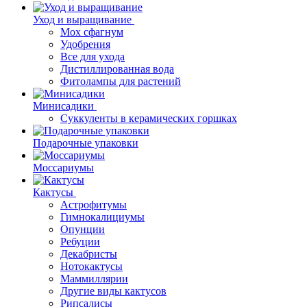
Уход и выращивание
Мох сфагнум
Удобрения
Все для ухода
Дистиллированная вода
Фитолампы для растений
Минисадики
Суккуленты в керамических горшках
Подарочные упаковки
Моссариумы
Кактусы
Астрофитумы
Гимнокалициумы
Опунции
Ребуции
Декабристы
Нотокактусы
Маммиллярии
Другие виды кактусов
Рипсалисы