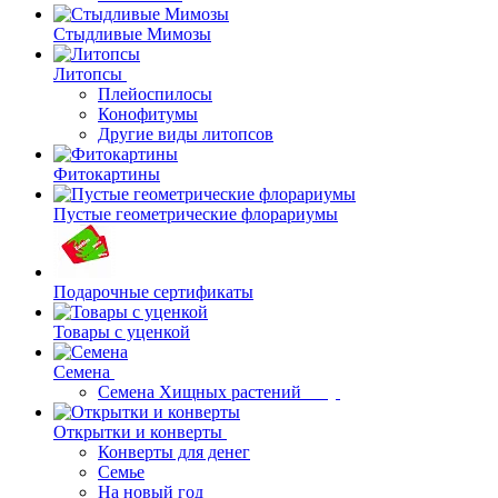
Стыдливые Мимозы
Литопсы
Плейоспилосы
Конофитумы
Другие виды литопсов
Фитокартины
Пустые геометрические флорариумы
Подарочные сертификаты
Товары с уценкой
Семена
Семена Хищных растений
Открытки и конверты
Конверты для денег
Семье
На новый год