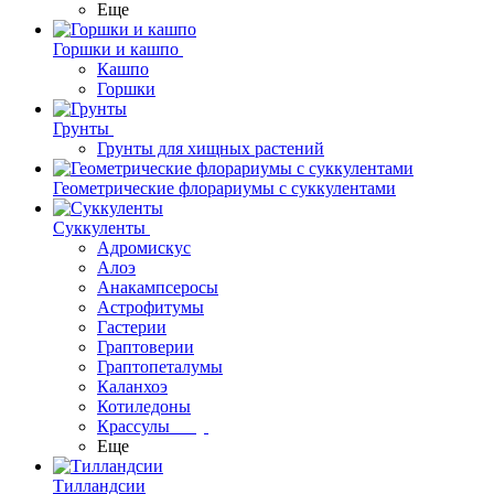
Еще
Горшки и кашпо
Кашпо
Горшки
Грунты
Грунты для хищных растений
Геометрические флорариумы с суккулентами
Суккуленты
Адромискус
Алоэ
Анакампсеросы
Астрофитумы
Гастерии
Граптоверии
Граптопеталумы
Каланхоэ
Котиледоны
Крассулы
Еще
Тилландсии