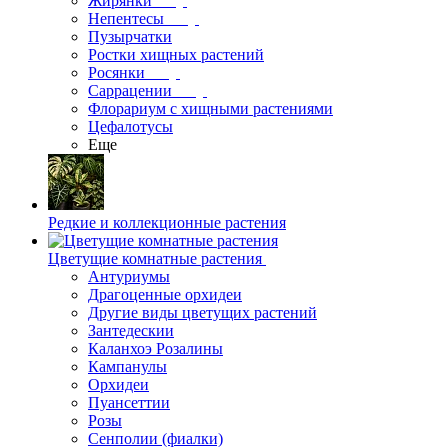
Жирянки
Непентесы
Пузырчатки
Ростки хищных растений
Росянки
Саррацении
Флорариум с хищными растениями
Цефалотусы
Еще
Редкие и коллекционные растения
Цветущие комнатные растения
Антуриумы
Драгоценные орхидеи
Другие виды цветущих растений
Зантедескии
Каланхоэ Розалины
Кампанулы
Орхидеи
Пуансеттии
Розы
Сенполии (фиалки)