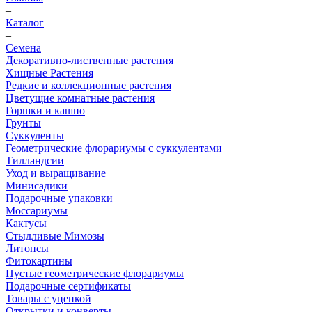
–
Каталог
–
Семена
Декоративно-лиственные растения
Хищные Растения
Редкие и коллекционные растения
Цветущие комнатные растения
Горшки и кашпо
Грунты
Суккуленты
Геометрические флорариумы с суккулентами
Тилландсии
Уход и выращивание
Минисадики
Подарочные упаковки
Моссариумы
Кактусы
Стыдливые Мимозы
Литопсы
Фитокартины
Пустые геометрические флорариумы
Подарочные сертификаты
Товары с уценкой
Открытки и конверты