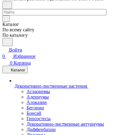
Каталог
По всему сайту
По каталогу
Войти
0
Избранное
0
Корзина
Каталог
Декоративно-лиственные растения
Аглаонемы
Адениумы
Алоказии
Бегонии
Бонсай
Гипоэстесы
Декоративно-лиственные антуриумы
Диффенбахии
Драцены