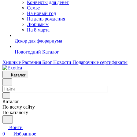
Конверты для денег
Семье
На новый год
На день рождения
Любимым
На 8 марта
Декор для флорариума
Новогодний Каталог
Хищные Растения
Блог
Новости
Подарочные сертификаты
Каталог
Каталог
По всему сайту
По каталогу
Войти
0
Избранное