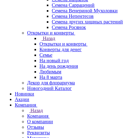
Семена Саррацений
Семена Венериной Мухоловки
Семена Непентесов
Семена других хищных растений
Семена Росянок
Открытки и конверты
Назад
Открытки и конверты
Конверты для денег
Семье
На новый год
На день рождения
Любимым
На 8 марта
Декор для флорариума
Новогодний Каталог
Новинки
Акции
Компания
Назад
Компания
О компании
Отзывы
Реквизиты