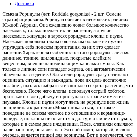
Доставка
Семена Роридулы (лат. Roridula gorgonias) - 2 шт. Семена
стратифицированы.Роридула обитает в нескольких районах
Южной Африки. Она ежедневно ловит большое количество
насекомых, только поедает их не растение, а другие
насекомые, живущие в заросях роридулы: клопы и пауки.
Насекомы довольны таким союзом: им больше не нужно
утруждать себя поиском пропитания, за них это сделает
растение.Характерная особенность этого роридулы - листья:
длинные, тонкие, шиловидные, покрытые клейким
веществом, внешне напоминающим капельки смолы. Как
только в липкие сети попадает жертва, она автоматически
обречена на съедение. Обитатели роридулы сразу начинают
оценивать ситуацию и выжидать, пока их цель достаточно
ослабнет, пытаясь выбраться из липкого секрета растения, что
бесполезно. После чего клопы, используя острый хоботок,
протыкают свою добычу и приступают к трапезе вместе с
пауками. Клопы и пауки могут жить на роридуле всю жизнь,
не прилипая к растению.Может показаться, что такое
поведение не совсем честное по отношению к кормилице-
роридуле, но клопы не остаются в долгу, в отличие от пауков,
которые и в самом деле иждивенцы. Поев, слепняки опыляют
наше растение, оставляя на нём свой помет, который, в свою
очередь, является пищей для роридулы. Вот и получается, что