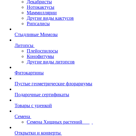
Декабристы
Нотокактусы
Маммиллярии
Другие виды кактусов
Рипсалисы
Стыдливые Мимозы
Литопсы
Плейоспилосы
Конофитумы
Другие виды литопсов
Фитокартины
Пустые геометрические флорариумы
Подарочные сертификаты
Товары с уценкой
Семена
Семена Хищных растений
Открытки и конверты