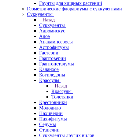
Грунты для хищных растений
Геометрические флорариумы с суккулентами
Суккуленты
Назад
Суккуленты
Адромискус
Алоэ
Анакампсеросы
Астрофитумы
Гастерии
Граптоверии
Граптопеталумы
Каланхоэ
Котиледоны
Крассулы
Назад
Крассулы
Толстянки
Крестовники
Молодило
Пахиверии
Пахифитумы
Седумы
Стапелии
Суккуленты других видов