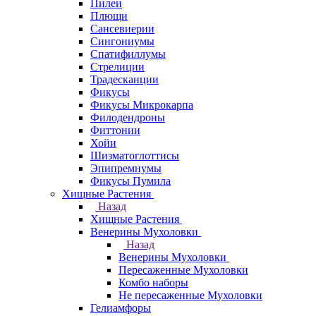
Пилеи
Плющи
Сансевиерии
Сингониумы
Спатифиллумы
Стрелиции
Традесканции
Фикусы
Фикусы Микрокарпа
Филодендроны
Фиттонии
Хойи
Шизматоглоттисы
Эпипремнумы
Фикусы Пумила
Хищные Растения
Назад
Хищные Растения
Венерины Мухоловки
Назад
Венерины Мухоловки
Пересаженные Мухоловки
Комбо наборы
Не пересаженные Мухоловки
Гелиамфоры