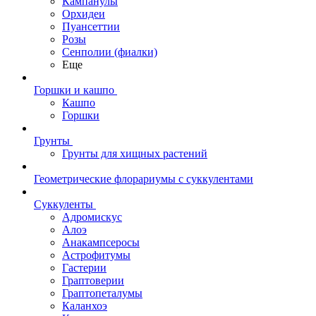
Кампанулы
Орхидеи
Пуансеттии
Розы
Сенполии (фиалки)
Еще
Горшки и кашпо
Кашпо
Горшки
Грунты
Грунты для хищных растений
Геометрические флорариумы с суккулентами
Суккуленты
Адромискус
Алоэ
Анакампсеросы
Астрофитумы
Гастерии
Граптоверии
Граптопеталумы
Каланхоэ