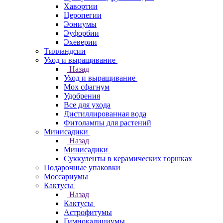
Хавортии
Церопегии
Эониумы
Эуфорбии
Эхеверии
Тилландсии
Уход и выращивание
Назад
Уход и выращивание
Мох сфагнум
Удобрения
Все для ухода
Дистиллированная вода
Фитолампы для растений
Минисадики
Назад
Минисадики
Суккуленты в керамических горшках
Подарочные упаковки
Моссариумы
Кактусы
Назад
Кактусы
Астрофитумы
Гимнокалициумы