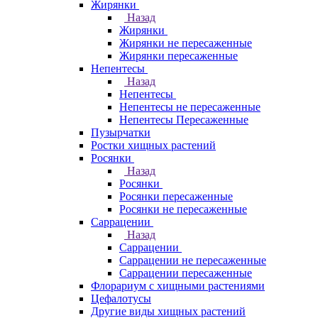
Жирянки
Назад
Жирянки
Жирянки не пересаженные
Жирянки пересаженные
Непентесы
Назад
Непентесы
Непентесы не пересаженные
Непентесы Пересаженные
Пузырчатки
Ростки хищных растений
Росянки
Назад
Росянки
Росянки пересаженные
Росянки не пересаженные
Саррацении
Назад
Саррацении
Саррацении не пересаженные
Саррацении пересаженные
Флорариум с хищными растениями
Цефалотусы
Другие виды хищных растений