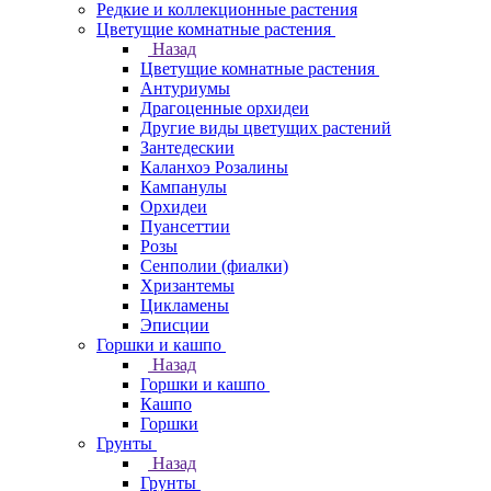
Редкие и коллекционные растения
Цветущие комнатные растения
Назад
Цветущие комнатные растения
Антуриумы
Драгоценные орхидеи
Другие виды цветущих растений
Зантедескии
Каланхоэ Розалины
Кампанулы
Орхидеи
Пуансеттии
Розы
Сенполии (фиалки)
Хризантемы
Цикламены
Эписции
Горшки и кашпо
Назад
Горшки и кашпо
Кашпо
Горшки
Грунты
Назад
Грунты