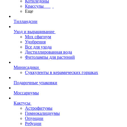
Котиледоны
Крассулы
Еще
Тилландсии
Уход и выращивание
Мох сфагнум
Удобрения
Все для ухода
Дистиллированная вода
Фитолампы для растений
Минисадики
Суккуленты в керамических горшках
Подарочные упаковки
Моссариумы
Кактусы
Астрофитумы
Гимнокалициумы
Опунции
Ребуции