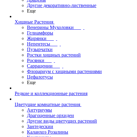
Другие декоративно-лиственные
Еще
Хищные Растения
Венерины Мухоловки
Гелиамфоры
Жирянки
Непентесы
Пузырчатки
Ростки хищных растений
Росянки
Саррацении
Флорариум с хищными растениями
Цефалотусы
Еще
Редкие и коллекционные растения
Цветущие комнатные растения
Антуриумы
Драгоценные орхидеи
Другие виды цветущих растений
Зантедескии
Каланхоэ Розалины