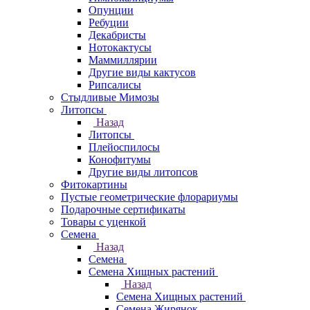
Опунции
Ребуции
Декабристы
Нотокактусы
Маммиллярии
Другие виды кактусов
Рипсалисы
Стыдливые Мимозы
Литопсы
Назад
Литопсы
Плейоспилосы
Конофитумы
Другие виды литопсов
Фитокартины
Пустые геометрические флорариумы
Подарочные сертификаты
Товары с уценкой
Семена
Назад
Семена
Семена Хищных растений
Назад
Семена Хищных растений
Семена Жирянок