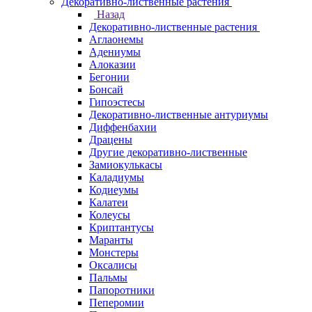
Декоративно-лиственные растения
Назад
Декоративно-лиственные растения
Аглаонемы
Адениумы
Алоказии
Бегонии
Бонсай
Гипоэстесы
Декоративно-лиственные антуриумы
Диффенбахии
Драцены
Другие декоративно-лиственные
Замиокулькасы
Каладиумы
Кодиеумы
Калатеи
Колеусы
Криптантусы
Маранты
Монстеры
Оксалисы
Пальмы
Папоротники
Пеперомии