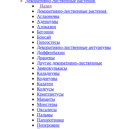
Декоративно-лиственные растения
Назад
Декоративно-лиственные растения
Аглаонемы
Адениумы
Алоказии
Бегонии
Бонсай
Гипоэстесы
Декоративно-лиственные антуриумы
Диффенбахии
Драцены
Другие декоративно-лиственные
Замиокулькасы
Каладиумы
Кодиеумы
Калатеи
Колеусы
Криптантусы
Маранты
Монстеры
Оксалисы
Пальмы
Папоротники
Пеперомии