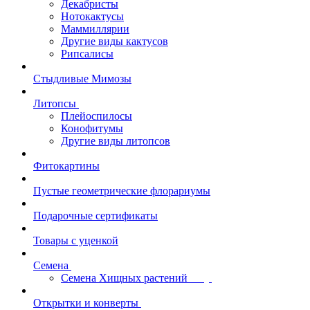
Декабристы
Нотокактусы
Маммиллярии
Другие виды кактусов
Рипсалисы
Стыдливые Мимозы
Литопсы
Плейоспилосы
Конофитумы
Другие виды литопсов
Фитокартины
Пустые геометрические флорариумы
Подарочные сертификаты
Товары с уценкой
Семена
Семена Хищных растений
Открытки и конверты