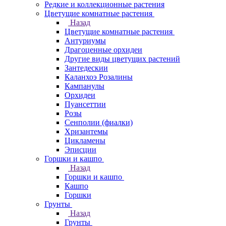
Редкие и коллекционные растения
Цветущие комнатные растения
Назад
Цветущие комнатные растения
Антуриумы
Драгоценные орхидеи
Другие виды цветущих растений
Зантедескии
Каланхоэ Розалины
Кампанулы
Орхидеи
Пуансеттии
Розы
Сенполии (фиалки)
Хризантемы
Цикламены
Эписции
Горшки и кашпо
Назад
Горшки и кашпо
Кашпо
Горшки
Грунты
Назад
Грунты