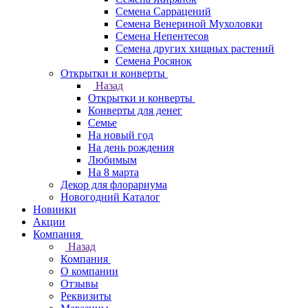
Семена Саррацений
Семена Венериной Мухоловки
Семена Непентесов
Семена других хищных растений
Семена Росянок
Открытки и конверты
Назад
Открытки и конверты
Конверты для денег
Семье
На новый год
На день рождения
Любимым
На 8 марта
Декор для флорариума
Новогодний Каталог
Новинки
Акции
Компания
Назад
Компания
О компании
Отзывы
Реквизиты