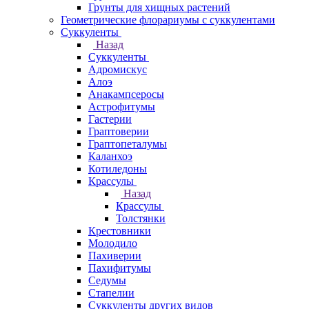
Грунты для хищных растений
Геометрические флорариумы с суккулентами
Суккуленты
Назад
Суккуленты
Адромискус
Алоэ
Анакампсеросы
Астрофитумы
Гастерии
Граптоверии
Граптопеталумы
Каланхоэ
Котиледоны
Крассулы
Назад
Крассулы
Толстянки
Крестовники
Молодило
Пахиверии
Пахифитумы
Седумы
Стапелии
Суккуленты других видов