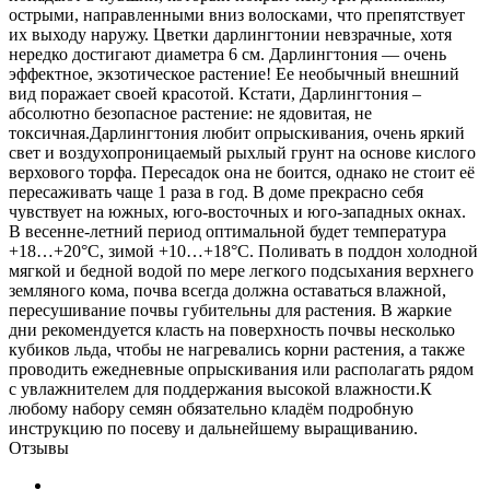
острыми, направленными вниз волосками, что препятствует
их выходу наружу. Цветки дарлингтонии невзрачные, хотя
нередко достигают диаметра 6 см. Дарлингтония — очень
эффектное, экзотическое растение! Ее необычный внешний
вид поражает своей красотой. Кстати, Дарлингтония –
абсолютно безопасное растение: не ядовитая, не
токсичная.Дарлингтония любит опрыскивания, очень яркий
свет и воздухопроницаемый рыхлый грунт на основе кислого
верхового торфа. Пересадок она не боится, однако не стоит её
пересаживать чаще 1 раза в год. В доме прекрасно себя
чувствует на южных, юго-восточных и юго-западных окнах.
В весенне-летний период оптимальной будет температура
+18…+20°C, зимой +10…+18°C. Поливать в поддон холодной
мягкой и бедной водой по мере легкого подсыхания верхнего
земляного кома, почва всегда должна оставаться влажной,
пересушивание почвы губительны для растения. В жаркие
дни рекомендуется класть на поверхность почвы несколько
кубиков льда, чтобы не нагревались корни растения, а также
проводить ежедневные опрыскивания или располагать рядом
с увлажнителем для поддержания высокой влажности.К
любому набору семян обязательно кладём подробную
инструкцию по посеву и дальнейшему выращиванию.
Отзывы