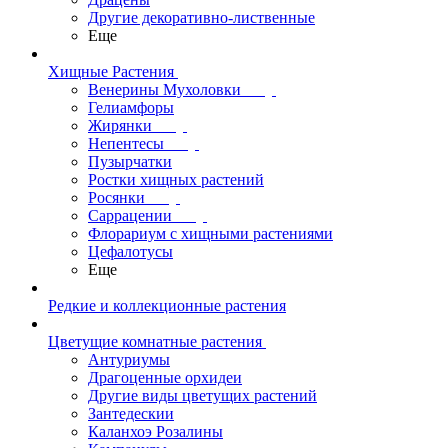
Другие декоративно-лиственные
Еще
Хищные Растения
Венерины Мухоловки
Гелиамфоры
Жирянки
Непентесы
Пузырчатки
Ростки хищных растений
Росянки
Саррацении
Флорариум с хищными растениями
Цефалотусы
Еще
Редкие и коллекционные растения
Цветущие комнатные растения
Антуриумы
Драгоценные орхидеи
Другие виды цветущих растений
Зантедескии
Каланхоэ Розалины