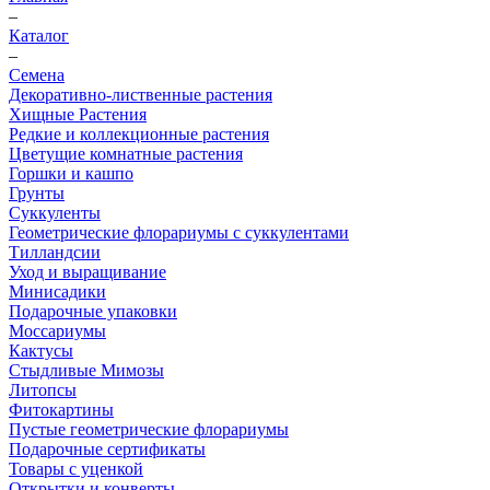
–
Каталог
–
Семена
Декоративно-лиственные растения
Хищные Растения
Редкие и коллекционные растения
Цветущие комнатные растения
Горшки и кашпо
Грунты
Суккуленты
Геометрические флорариумы с суккулентами
Тилландсии
Уход и выращивание
Минисадики
Подарочные упаковки
Моссариумы
Кактусы
Стыдливые Мимозы
Литопсы
Фитокартины
Пустые геометрические флорариумы
Подарочные сертификаты
Товары с уценкой
Открытки и конверты