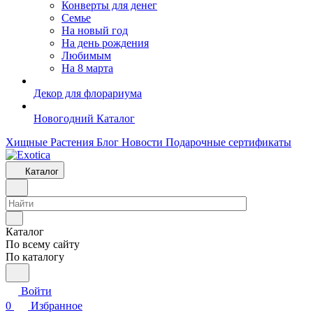
Конверты для денег
Семье
На новый год
На день рождения
Любимым
На 8 марта
Декор для флорариума
Новогодний Каталог
Хищные Растения
Блог
Новости
Подарочные сертификаты
Каталог
Каталог
По всему сайту
По каталогу
Войти
0
Избранное