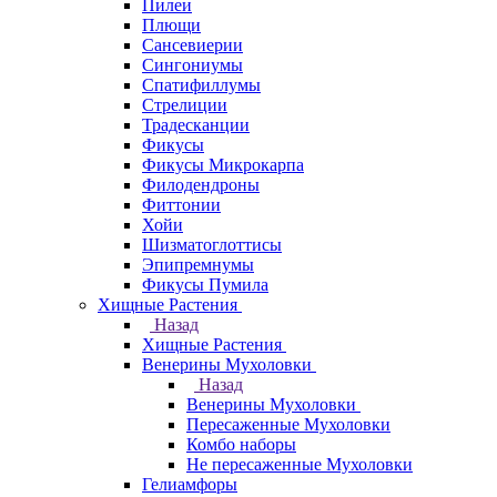
Пилеи
Плющи
Сансевиерии
Сингониумы
Спатифиллумы
Стрелиции
Традесканции
Фикусы
Фикусы Микрокарпа
Филодендроны
Фиттонии
Хойи
Шизматоглоттисы
Эпипремнумы
Фикусы Пумила
Хищные Растения
Назад
Хищные Растения
Венерины Мухоловки
Назад
Венерины Мухоловки
Пересаженные Мухоловки
Комбо наборы
Не пересаженные Мухоловки
Гелиамфоры