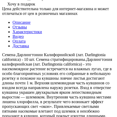
Хочу в подарок
Цена действительна только для интернет-магазина и может
отличаться от цен в розничных магазинах
Описание
Отзывы
Характеристики
Видео
Оплата
Доставка
Семена Дарлингтонии Калифорнийской (лат. Darlingtonia
californica) - 10 шт. Семена стратифицированы.Дарлингтония
калифорнийская (лат. Darlingtonia californica) - это
насекомоядное растение встречается на влажных лугах, где в
особо благоприятных условиях его собранные в небольшую
розетку и похожие на кувшины ловчие листья достигают
длины почти 1 м. Верхняя шлемовидная часть кувшинов со
входом всегда направлена наружу розетки. Вход в отверстие
кувшина украшен двухкрылым ярким лепестковидным
выростом — шлемиком. Внутренняя часть кувшина местами
лишена хлорофилла, в результате чего возникает эффект
пропускающих свет «окон». Привлекаемые светлыми
пятнами насекомые влетают под шлемик и неизбежно
попадают в кувшин, который покрыт изнутри длинными,