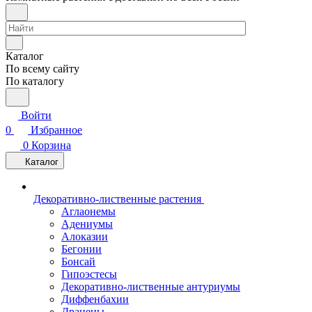
Каталог
По всему сайту
По каталогу
Войти
0
Избранное
0
Корзина
Каталог
Декоративно-лиственные растения
Аглаонемы
Адениумы
Алоказии
Бегонии
Бонсай
Гипоэстесы
Декоративно-лиственные антуриумы
Диффенбахии
Драцены