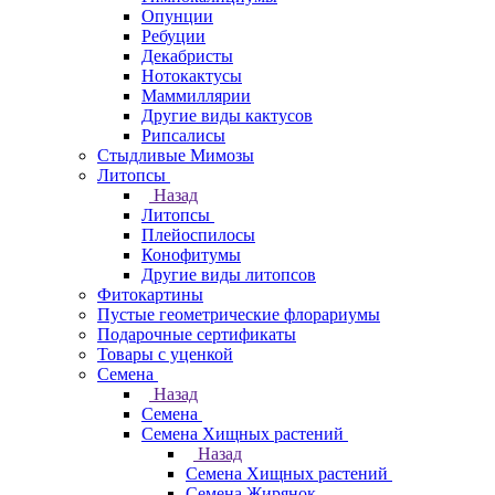
Опунции
Ребуции
Декабристы
Нотокактусы
Маммиллярии
Другие виды кактусов
Рипсалисы
Стыдливые Мимозы
Литопсы
Назад
Литопсы
Плейоспилосы
Конофитумы
Другие виды литопсов
Фитокартины
Пустые геометрические флорариумы
Подарочные сертификаты
Товары с уценкой
Семена
Назад
Семена
Семена Хищных растений
Назад
Семена Хищных растений
Семена Жирянок