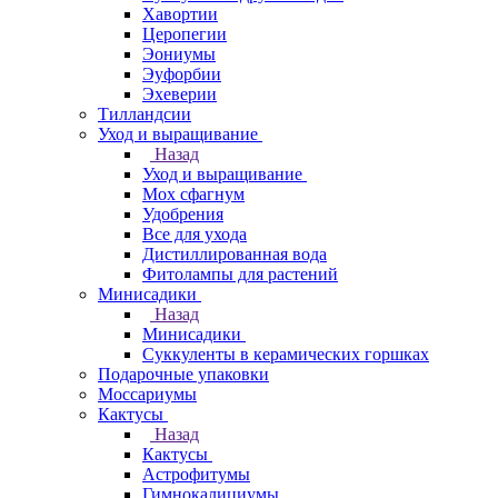
Хавортии
Церопегии
Эониумы
Эуфорбии
Эхеверии
Тилландсии
Уход и выращивание
Назад
Уход и выращивание
Мох сфагнум
Удобрения
Все для ухода
Дистиллированная вода
Фитолампы для растений
Минисадики
Назад
Минисадики
Суккуленты в керамических горшках
Подарочные упаковки
Моссариумы
Кактусы
Назад
Кактусы
Астрофитумы
Гимнокалициумы