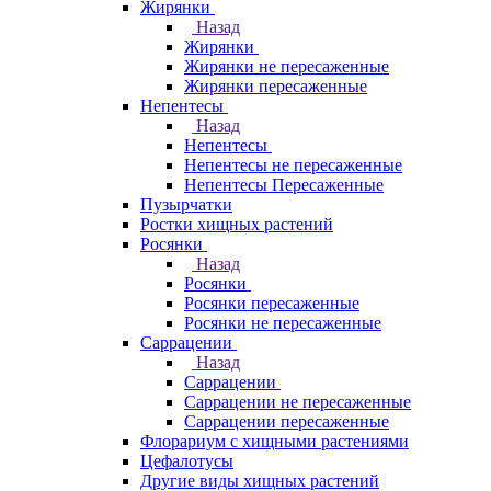
Жирянки
Назад
Жирянки
Жирянки не пересаженные
Жирянки пересаженные
Непентесы
Назад
Непентесы
Непентесы не пересаженные
Непентесы Пересаженные
Пузырчатки
Ростки хищных растений
Росянки
Назад
Росянки
Росянки пересаженные
Росянки не пересаженные
Саррацении
Назад
Саррацении
Саррацении не пересаженные
Саррацении пересаженные
Флорариум с хищными растениями
Цефалотусы
Другие виды хищных растений