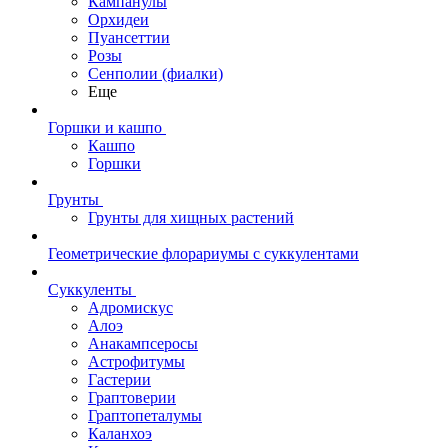
Кампанулы
Орхидеи
Пуансеттии
Розы
Сенполии (фиалки)
Еще
Горшки и кашпо
Кашпо
Горшки
Грунты
Грунты для хищных растений
Геометрические флорариумы с суккулентами
Суккуленты
Адромискус
Алоэ
Анакампсеросы
Астрофитумы
Гастерии
Граптоверии
Граптопеталумы
Каланхоэ