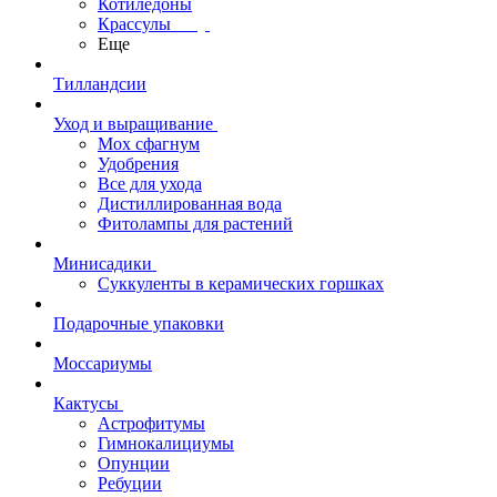
Котиледоны
Крассулы
Еще
Тилландсии
Уход и выращивание
Мох сфагнум
Удобрения
Все для ухода
Дистиллированная вода
Фитолампы для растений
Минисадики
Суккуленты в керамических горшках
Подарочные упаковки
Моссариумы
Кактусы
Астрофитумы
Гимнокалициумы
Опунции
Ребуции