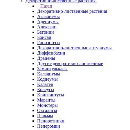
Декоративно-лиственные растения
Назад
Декоративно-лиственные растения
Аглаонемы
Адениумы
Алоказии
Бегонии
Бонсай
Гипоэстесы
Декоративно-лиственные антуриумы
Диффенбахии
Драцены
Другие декоративно-лиственные
Замиокулькасы
Каладиумы
Кодиеумы
Калатеи
Колеусы
Криптантусы
Маранты
Монстеры
Оксалисы
Пальмы
Папоротники
Пеперомии