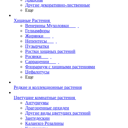
Другие декоративно-лиственные
Еще
Хищные Растения
Венерины Мухоловки
Гелиамфоры
Жирянки
Непентесы
Пузырчатки
Ростки хищных растений
Росянки
Саррацении
Флорариум с хищными растениями
Цефалотусы
Еще
Редкие и коллекционные растения
Цветущие комнатные растения
Антуриумы
Драгоценные орхидеи
Другие виды цветущих растений
Зантедескии
Каланхоэ Розалины