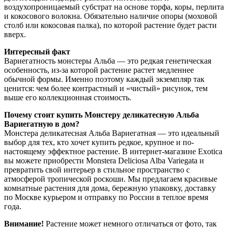
воздухопроницаемый субстрат на основе торфа, коры, перлита
и кокосового волокна. Обязательно наличие опоры (моховой
столб или кокосовая палка), по которой растение будет расти
вверх.
Интересный факт
Вариегатность монстеры Альба — это редкая генетическая
особенность, из-за которой растение растет медленнее
обычной формы. Именно поэтому каждый экземпляр так
ценится: чем более контрастный и «чистый» рисунок, тем
выше его коллекционная стоимость.
Почему стоит купить Монстеру деликатесную Альба
Вариегатную в дом?
Монстера деликатесная Альба Вариегатная — это идеальный
выбор для тех, кто хочет купить редкое, крупное и по-
настоящему эффектное растение. В интернет-магазине Exotica
вы можете приобрести Monstera Deliciosa Alba Variegata и
превратить свой интерьер в стильное пространство с
атмосферой тропической роскоши. Мы предлагаем красивые
комнатные растения для дома, бережную упаковку, доставку
по Москве курьером и отправку по России в теплое время
года.
Внимание!
Растение может немного отличаться от фото, так