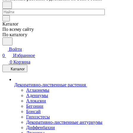
Каталог
По всему сайту
По каталогу
Войти
0
Избранное
0
Корзина
Каталог
Декоративно-лиственные растения
Аглаонемы
Адениумы
Алоказии
Бегонии
Бонсай
Гипоэстесы
Декоративно-лиственные антуриумы
Диффенбахии
Драцены