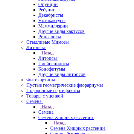
Опунции
Ребуции
Декабристы
Нотокактусы
Маммиллярии
Другие виды кактусов
Рипсалисы
Стыдливые Мимозы
Литопсы
Назад
Литопсы
Плейоспилосы
Конофитумы
Другие виды литопсов
Фитокартины
Пустые геометрические флорариумы
Подарочные сертификаты
Товары с уценкой
Семена
Назад
Семена
Семена Хищных растений
Назад
Семена Хищных растений
Семена Жирянок