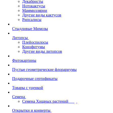
Декабристы
Нотокактусы
Маммиллярии
Другие виды кактусов
Рипсалисы
Стыдливые Мимозы
Литопсы
Плейоспилосы
Конофитумы
Другие виды литопсов
Фитокартины
Пустые геометрические флорариумы
Подарочные сертификаты
Товары с уценкой
Семена
Семена Хищных растений
Открытки и конверты