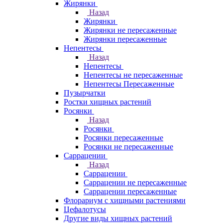
Жирянки
Назад
Жирянки
Жирянки не пересаженные
Жирянки пересаженные
Непентесы
Назад
Непентесы
Непентесы не пересаженные
Непентесы Пересаженные
Пузырчатки
Ростки хищных растений
Росянки
Назад
Росянки
Росянки пересаженные
Росянки не пересаженные
Саррацении
Назад
Саррацении
Саррацении не пересаженные
Саррацении пересаженные
Флорариум с хищными растениями
Цефалотусы
Другие виды хищных растений