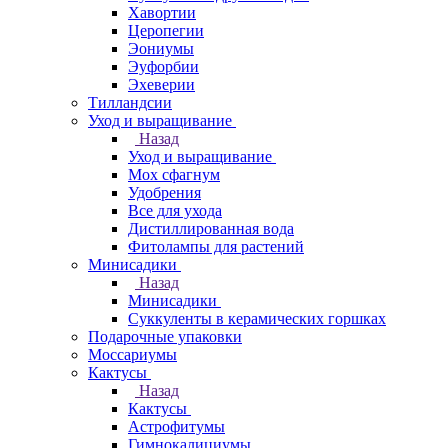
Хавортии
Церопегии
Эониумы
Эуфорбии
Эхеверии
Тилландсии
Уход и выращивание
Назад
Уход и выращивание
Мох сфагнум
Удобрения
Все для ухода
Дистиллированная вода
Фитолампы для растений
Минисадики
Назад
Минисадики
Суккуленты в керамических горшках
Подарочные упаковки
Моссариумы
Кактусы
Назад
Кактусы
Астрофитумы
Гимнокалициумы