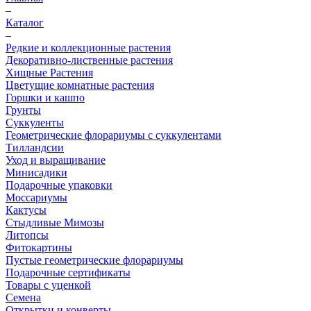
–
Каталог
–
Редкие и коллекционные растения
Декоративно-лиственные растения
Хищные Растения
Цветущие комнатные растения
Горшки и кашпо
Грунты
Суккуленты
Геометрические флорариумы с суккулентами
Тилландсии
Уход и выращивание
Минисадики
Подарочные упаковки
Моссариумы
Кактусы
Стыдливые Мимозы
Литопсы
Фитокартины
Пустые геометрические флорариумы
Подарочные сертификаты
Товары с уценкой
Семена
Открытки и конверты