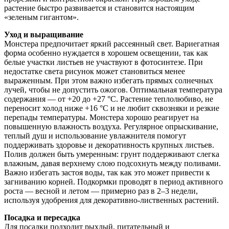
растение быстро развивается и становится настоящим
«зеленым гигантом».
Уход и выращивание
Монстера предпочитает яркий рассеянный свет. Вариегатная
форма особенно нуждается в хорошем освещении, так как
белые участки листьев не участвуют в фотосинтезе. При
недостатке света рисунок может становиться менее
выраженным. При этом важно избегать прямых солнечных
лучей, чтобы не допустить ожогов. Оптимальная температура
содержания — от +20 до +27 °C. Растение теплолюбиво, не
переносит холод ниже +16 °C и не любит сквозняки и резкие
перепады температуры. Монстера хорошо реагирует на
повышенную влажность воздуха. Регулярное опрыскивание,
теплый душ и использование увлажнителя помогут
поддерживать здоровье и декоративность крупных листьев.
Полив должен быть умеренным: грунт поддерживают слегка
влажным, давая верхнему слою подсохнуть между поливами.
Важно избегать застоя воды, так как это может привести к
загниванию корней. Подкормки проводят в период активного
роста — весной и летом — примерно раз в 2–3 недели,
используя удобрения для декоративно-лиственных растений.
Посадка и пересадка
Для посадки подходит рыхлый, питательный и