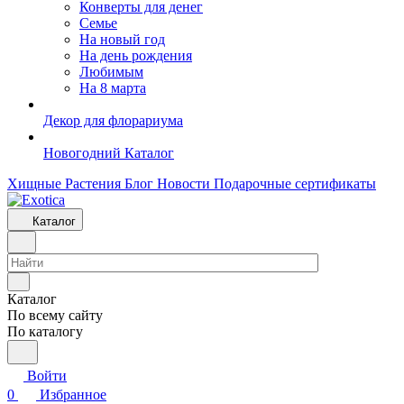
Конверты для денег
Семье
На новый год
На день рождения
Любимым
На 8 марта
Декор для флорариума
Новогодний Каталог
Хищные Растения
Блог
Новости
Подарочные сертификаты
Каталог
Каталог
По всему сайту
По каталогу
Войти
0
Избранное