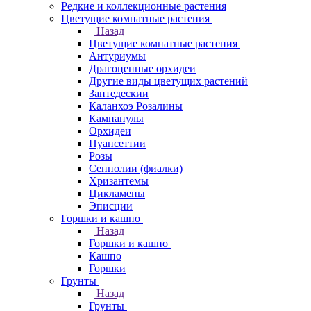
Редкие и коллекционные растения
Цветущие комнатные растения
Назад
Цветущие комнатные растения
Антуриумы
Драгоценные орхидеи
Другие виды цветущих растений
Зантедескии
Каланхоэ Розалины
Кампанулы
Орхидеи
Пуансеттии
Розы
Сенполии (фиалки)
Хризантемы
Цикламены
Эписции
Горшки и кашпо
Назад
Горшки и кашпо
Кашпо
Горшки
Грунты
Назад
Грунты