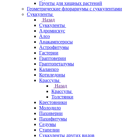
Грунты для хищных растений
Геометрические флорариумы с суккулентами
Суккуленты
Назад
Суккуленты
Адромискус
Алоэ
Анакампсеросы
Астрофитумы
Гастерии
Граптоверии
Граптопеталумы
Каланхоэ
Котиледоны
Крассулы
Назад
Крассулы
Толстянки
Крестовники
Молодило
Пахиверии
Пахифитумы
Седумы
Стапелии
Суккуленты других видов