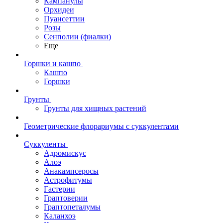
Кампанулы
Орхидеи
Пуансеттии
Розы
Сенполии (фиалки)
Еще
Горшки и кашпо
Кашпо
Горшки
Грунты
Грунты для хищных растений
Геометрические флорариумы с суккулентами
Суккуленты
Адромискус
Алоэ
Анакампсеросы
Астрофитумы
Гастерии
Граптоверии
Граптопеталумы
Каланхоэ