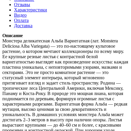
Отзывы
Характеристики
Видео
Оплата
Доставка
Описание
Монстера деликатесная Альба Вариегатная (лат. Monstera
Deliciosa Alba Variegata) — это по-настоящему культовое
растение, о котором мечтают коллекционеры по всему миру.
Ее крупные резные листья с контрастной белой
вариегатностью выглядят как произведение искусства: каждая
пластина уникальна, с неповторимыми узорами, мазками и
секторами. Это не просто комнатное растение — это
статусный элемент интерьера, который мгновенно
притягивает взгляд и задает стиль пространству. Родина —
тропические леса Центральной Америки, включая Мексику,
Панаму и Коста-Рику. В природе это мощная лиана, которая
поднимается по деревьям, формируя огромные листья с
характерными разрезами. Вариегатная форма Альба — редкая
мутация, высоко ценимая за свою декоративность и
уникальность. В домашних условиях монстера Альба может
достигать 2–3 метров в высоту при наличии опоры. Листья
вырастают крупными — до 40–60 см и более, с красивыми
прорезями и контрастной окраской. При хорошем уходе