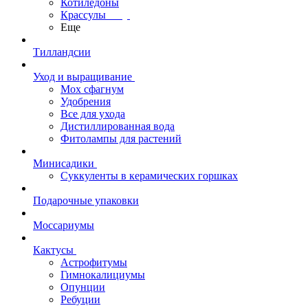
Котиледоны
Крассулы
Еще
Тилландсии
Уход и выращивание
Мох сфагнум
Удобрения
Все для ухода
Дистиллированная вода
Фитолампы для растений
Минисадики
Суккуленты в керамических горшках
Подарочные упаковки
Моссариумы
Кактусы
Астрофитумы
Гимнокалициумы
Опунции
Ребуции