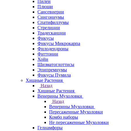
Пилеи
Плющи
Сансевиерии
Сингониумы
Спатифиллумы
Стрелиции
Традесканции
Фикусы
Фикусы Микрокарпа
Филодендроны
Фиттонии
Хойи
Шизматоглоттисы
Эпипремнумы
Фикусы Пумила
Хищные Растения
Назад
Хищные Растения
Венерины Мухоловки
Назад
Венерины Мухоловки
Пересаженные Мухоловки
Комбо наборы
Не пересаженные Мухоловки
Гелиамфоры