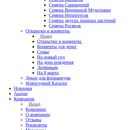
Семена Саррацений
Семена Венериной Мухоловки
Семена Непентесов
Семена других хищных растений
Семена Росянок
Открытки и конверты
Назад
Открытки и конверты
Конверты для денег
Семье
На новый год
На день рождения
Любимым
На 8 марта
Декор для флорариума
Новогодний Каталог
Новинки
Акции
Компания
Назад
Компания
О компании
Отзывы
Реквизиты