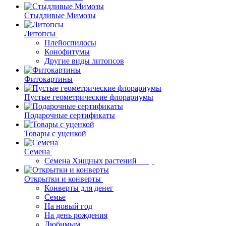
Стыдливые Мимозы
Литопсы
Плейоспилосы
Конофитумы
Другие виды литопсов
Фитокартины
Пустые геометрические флорариумы
Подарочные сертификаты
Товары с уценкой
Семена
Семена Хищных растений
Открытки и конверты
Конверты для денег
Семье
На новый год
На день рождения
Любимым