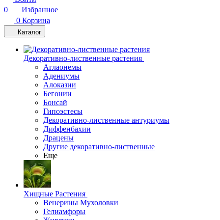
0
Избранное
0
Корзина
Каталог
Декоративно-лиственные растения
Аглаонемы
Адениумы
Алоказии
Бегонии
Бонсай
Гипоэстесы
Декоративно-лиственные антуриумы
Диффенбахии
Драцены
Другие декоративно-лиственные
Еще
Хищные Растения
Венерины Мухоловки
Гелиамфоры