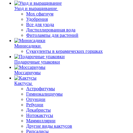
Уход и выращивание
Мох сфагнум
Удобрения
Все для ухода
Дистиллированная вода
Фитолампы для растений
Минисадики
Суккуленты в керамических горшках
Подарочные упаковки
Моссариумы
Кактусы
Астрофитумы
Гимнокалициумы
Опунции
Ребуции
Декабристы
Нотокактусы
Маммиллярии
Другие виды кактусов
Рипсалисы