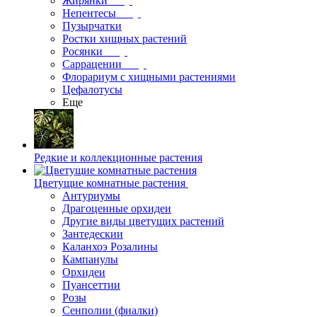
Жирянки
Непентесы
Пузырчатки
Ростки хищных растений
Росянки
Саррацении
Флорариум с хищными растениями
Цефалотусы
Еще
Редкие и коллекционные растения
Цветущие комнатные растения
Антуриумы
Драгоценные орхидеи
Другие виды цветущих растений
Зантедескии
Каланхоэ Розалины
Кампанулы
Орхидеи
Пуансеттии
Розы
Сенполии (фиалки)