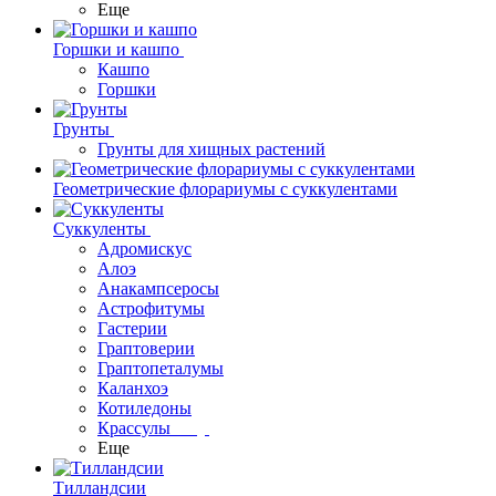
Еще
Горшки и кашпо
Кашпо
Горшки
Грунты
Грунты для хищных растений
Геометрические флорариумы с суккулентами
Суккуленты
Адромискус
Алоэ
Анакампсеросы
Астрофитумы
Гастерии
Граптоверии
Граптопеталумы
Каланхоэ
Котиледоны
Крассулы
Еще
Тилландсии