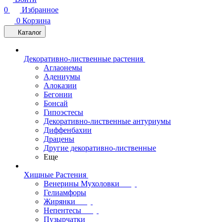
0
Избранное
0
Корзина
Каталог
Декоративно-лиственные растения
Аглаонемы
Адениумы
Алоказии
Бегонии
Бонсай
Гипоэстесы
Декоративно-лиственные антуриумы
Диффенбахии
Драцены
Другие декоративно-лиственные
Еще
Хищные Растения
Венерины Мухоловки
Гелиамфоры
Жирянки
Непентесы
Пузырчатки