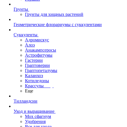
Грунты
Грунты для хищных растений
Геометрические флорариумы с суккулентами
Суккуленты
Адромискус
Алоэ
Анакампсеросы
Астрофитумы
Гастерии
Граптоверии
Граптопеталумы
Каланхоэ
Котиледоны
Крассулы
Еще
Тилландсии
Уход и выращивание
Мох сфагнум
Удобрения
Все для ухода