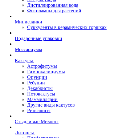
Дистиллированная вода
Фитолампы для растений
Минисадики
Суккуленты в керамических горшках
Подарочные упаковки
Моссариумы
Кактусы
Астрофитумы
Гимнокалициумы
Опунции
Ребуции
Декабристы
Нотокактусы
Маммиллярии
Другие виды кактусов
Рипсалисы
Стыдливые Мимозы
Литопсы