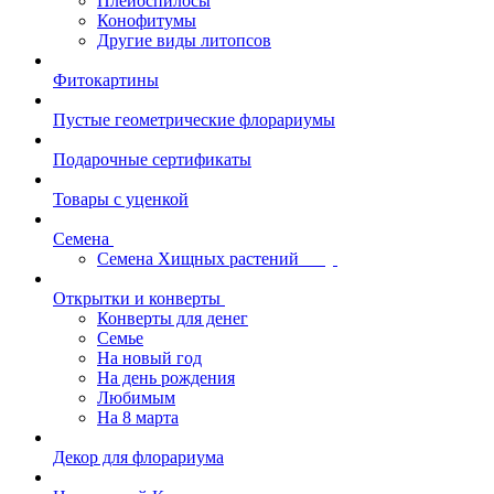
Плейоспилосы
Конофитумы
Другие виды литопсов
Фитокартины
Пустые геометрические флорариумы
Подарочные сертификаты
Товары с уценкой
Семена
Семена Хищных растений
Открытки и конверты
Конверты для денег
Семье
На новый год
На день рождения
Любимым
На 8 марта
Декор для флорариума