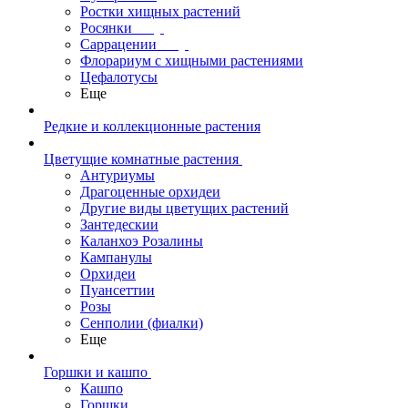
Ростки хищных растений
Росянки
Саррацении
Флорариум с хищными растениями
Цефалотусы
Еще
Редкие и коллекционные растения
Цветущие комнатные растения
Антуриумы
Драгоценные орхидеи
Другие виды цветущих растений
Зантедескии
Каланхоэ Розалины
Кампанулы
Орхидеи
Пуансеттии
Розы
Сенполии (фиалки)
Еще
Горшки и кашпо
Кашпо
Горшки