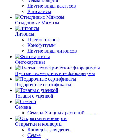
Маммиллярии
Другие виды кактусов
Рипсалисы
Стыдливые Мимозы
Литопсы
Плейоспилосы
Конофитумы
Другие виды литопсов
Фитокартины
Пустые геометрические флорариумы
Подарочные сертификаты
Товары с уценкой
Семена
Семена Хищных растений
Открытки и конверты
Конверты для денег
Семье