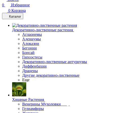
0
Избранное
0
Корзина
Каталог
Декоративно-лиственные растения
Аглаонемы
Адениумы
Алоказии
Бегонии
Бонсай
Гипоэстесы
Декоративно-лиственные антуриумы
Диффенбахии
Драцены
Другие декоративно-лиственные
Еще
Хищные Растения
Венерины Мухоловки
Гелиамфоры