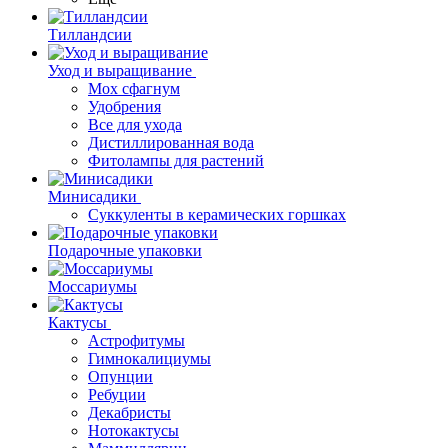
Тилландсии
Уход и выращивание
Мох сфагнум
Удобрения
Все для ухода
Дистиллированная вода
Фитолампы для растений
Минисадики
Суккуленты в керамических горшках
Подарочные упаковки
Моссариумы
Кактусы
Астрофитумы
Гимнокалициумы
Опунции
Ребуции
Декабристы
Нотокактусы