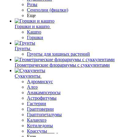
Розы
Сенполии (фиалки)
Еще
Горшки и кашпо
Кашпо
Горшки
Грунты
Грунты для хищных растений
Геометрические флорариумы с суккулентами
Суккуленты
Адромискус
Алоэ
Анакампсеросы
Астрофитумы
Гастерии
Граптоверии
Граптопеталумы
Каланхоэ
Котиледоны
Крассулы
Еще