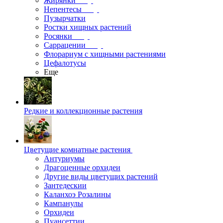
Жирянки
Непентесы
Пузырчатки
Ростки хищных растений
Росянки
Саррацении
Флорариум с хищными растениями
Цефалотусы
Еще
Редкие и коллекционные растения
Цветущие комнатные растения
Антуриумы
Драгоценные орхидеи
Другие виды цветущих растений
Зантедескии
Каланхоэ Розалины
Кампанулы
Орхидеи
Пуансеттии