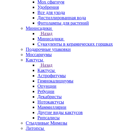
Мох сфагнум
Удобрения
Все для ухода
Дистиллированная вода
Фитолампы для растений
Минисадики
Назад
Минисадики
Суккуленты в керамических горшках
Подарочные упаковки
Моссариумы
Кактусы
Назад
Кактусы
Астрофитумы
Гимнокалициумы
Опунции
Ребуции
Декабристы
Нотокактусы
Маммиллярии
Другие виды кактусов
Рипсалисы
Стыдливые Мимозы
Литопсы