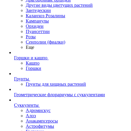
Другие виды цветущих растений
Зантедескии
Каланхоэ Розалины
Кампанулы
Орхидеи
Пуансеттии
Розы
Сенполии (фиалки)
Еще
Горшки и кашпо
Кашпо
Горшки
Грунты
Грунты для хищных растений
Геометрические флорариумы с суккулентами
Суккуленты
Адромискус
Алоэ
Анакампсеросы
Астрофитумы