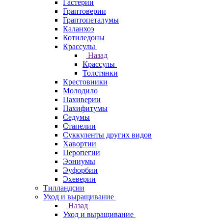
Гастерии
Граптоверии
Граптопеталумы
Каланхоэ
Котиледоны
Крассулы
Назад
Крассулы
Толстянки
Крестовники
Молодило
Пахиверии
Пахифитумы
Седумы
Стапелии
Суккуленты других видов
Хавортии
Церопегии
Эониумы
Эуфорбии
Эхеверии
Тилландсии
Уход и выращивание
Назад
Уход и выращивание