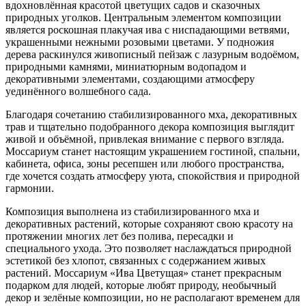
вдохновлённая красотой цветущих садов и сказочных
природных уголков. Центральным элементом композиции
является роскошная плакучая ива с ниспадающими ветвями,
украшенными нежными розовыми цветами. У подножия
дерева раскинулся живописный пейзаж с лазурным водоёмом,
природными камнями, миниатюрным водопадом и
декоративными элементами, создающими атмосферу
уединённого волшебного сада.
Благодаря сочетанию стабилизированного мха, декоративных
трав и тщательно подобранного декора композиция выглядит
живой и объёмной, привлекая внимание с первого взгляда.
Моссариум станет настоящим украшением гостиной, спальни,
кабинета, офиса, зоны ресепшен или любого пространства,
где хочется создать атмосферу уюта, спокойствия и природной
гармонии.
Композиция выполнена из стабилизированного мха и
декоративных растений, которые сохраняют свою красоту на
протяжении многих лет без полива, пересадки и
специального ухода. Это позволяет наслаждаться природной
эстетикой без хлопот, связанных с содержанием живых
растений. Моссариум «Ива Цветущая» станет прекрасным
подарком для людей, которые любят природу, необычный
декор и зелёные композиции, но не располагают временем для