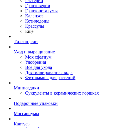
Гастерии
Граптоверии
Граптопеталумы
Каланхоэ
Котиледоны
Крассулы
Еще
Тилландсии
Уход и выращивание
Мох сфагнум
Удобрения
Все для ухода
Дистиллированная вода
Фитолампы для растений
Минисадики
Суккуленты в керамических горшках
Подарочные упаковки
Моссариумы
Кактусы