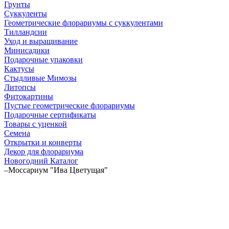
Грунты
Суккуленты
Геометрические флорариумы с суккулентами
Тилландсии
Уход и выращивание
Минисадики
Подарочные упаковки
Кактусы
Стыдливые Мимозы
Литопсы
Фитокартины
Пустые геометрические флорариумы
Подарочные сертификаты
Товары с уценкой
Семена
Открытки и конверты
Декор для флорариума
Новогодний Каталог
–
Моссариум "Ива Цветущая"