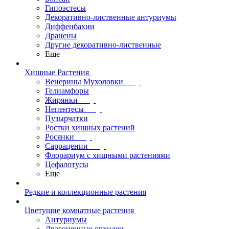
Гипоэстесы
Декоративно-лиственные антуриумы
Диффенбахии
Драцены
Другие декоративно-лиственные
Еще
Хищные Растения
Венерины Мухоловки
Гелиамфоры
Жирянки
Непентесы
Пузырчатки
Ростки хищных растений
Росянки
Саррацении
Флорариум с хищными растениями
Цефалотусы
Еще
Редкие и коллекционные растения
Цветущие комнатные растения
Антуриумы
Драгоценные орхидеи