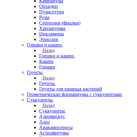
Кампанулы
Орхидеи
Пуансеттии
Розы
Сенполии (фиалки)
Хризантемы
Цикламены
Эписции
Горшки и кашпо
Назад
Горшки и кашпо
Кашпо
Горшки
Грунты
Назад
Грунты
Грунты для хищных растений
Геометрические флорариумы с суккулентами
Суккуленты
Назад
Суккуленты
Адромискус
Алоэ
Анакампсеросы
Астрофитумы