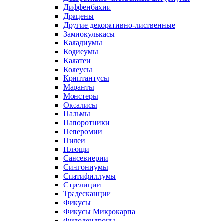
Диффенбахии
Драцены
Другие декоративно-лиственные
Замиокулькасы
Каладиумы
Кодиеумы
Калатеи
Колеусы
Криптантусы
Маранты
Монстеры
Оксалисы
Пальмы
Папоротники
Пеперомии
Пилеи
Плющи
Сансевиерии
Сингониумы
Спатифиллумы
Стрелиции
Традесканции
Фикусы
Фикусы Микрокарпа
Филодендроны