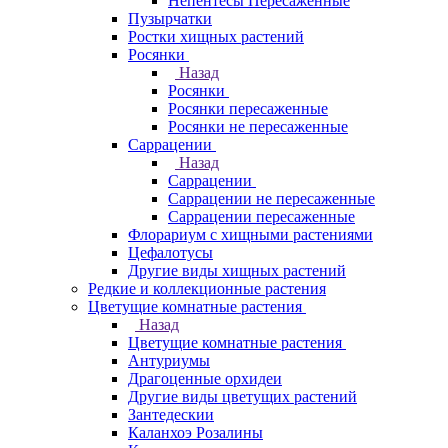
Непентесы Пересаженные
Пузырчатки
Ростки хищных растений
Росянки
Назад
Росянки
Росянки пересаженные
Росянки не пересаженные
Саррацении
Назад
Саррацении
Саррацении не пересаженные
Саррацении пересаженные
Флорариум с хищными растениями
Цефалотусы
Другие виды хищных растений
Редкие и коллекционные растения
Цветущие комнатные растения
Назад
Цветущие комнатные растения
Антуриумы
Драгоценные орхидеи
Другие виды цветущих растений
Зантедескии
Каланхоэ Розалины