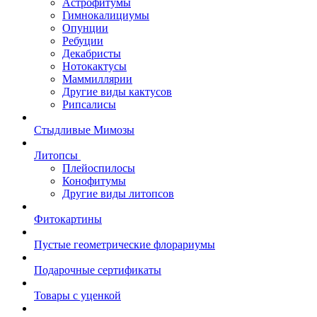
Астрофитумы
Гимнокалициумы
Опунции
Ребуции
Декабристы
Нотокактусы
Маммиллярии
Другие виды кактусов
Рипсалисы
Стыдливые Мимозы
Литопсы
Плейоспилосы
Конофитумы
Другие виды литопсов
Фитокартины
Пустые геометрические флорариумы
Подарочные сертификаты
Товары с уценкой