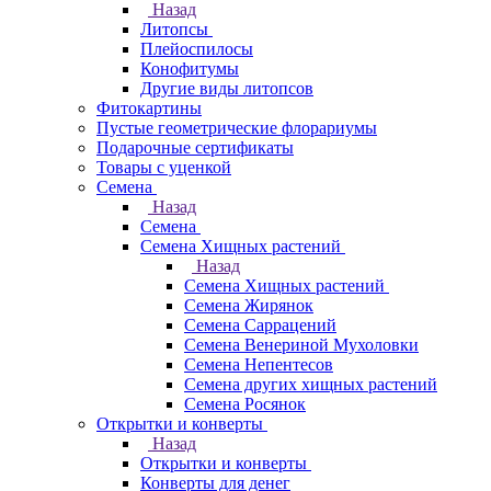
Назад
Литопсы
Плейоспилосы
Конофитумы
Другие виды литопсов
Фитокартины
Пустые геометрические флорариумы
Подарочные сертификаты
Товары с уценкой
Семена
Назад
Семена
Семена Хищных растений
Назад
Семена Хищных растений
Семена Жирянок
Семена Саррацений
Семена Венериной Мухоловки
Семена Непентесов
Семена других хищных растений
Семена Росянок
Открытки и конверты
Назад
Открытки и конверты
Конверты для денег