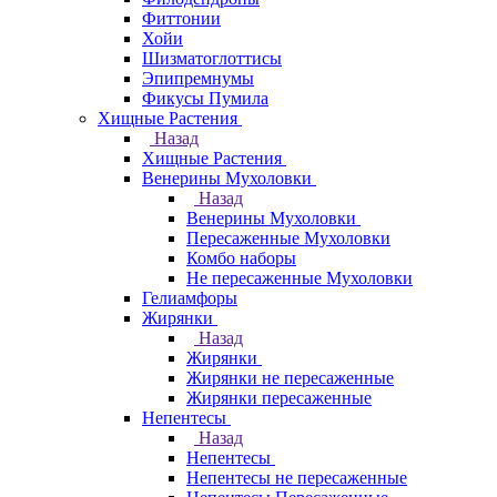
Фиттонии
Хойи
Шизматоглоттисы
Эпипремнумы
Фикусы Пумила
Хищные Растения
Назад
Хищные Растения
Венерины Мухоловки
Назад
Венерины Мухоловки
Пересаженные Мухоловки
Комбо наборы
Не пересаженные Мухоловки
Гелиамфоры
Жирянки
Назад
Жирянки
Жирянки не пересаженные
Жирянки пересаженные
Непентесы
Назад
Непентесы
Непентесы не пересаженные