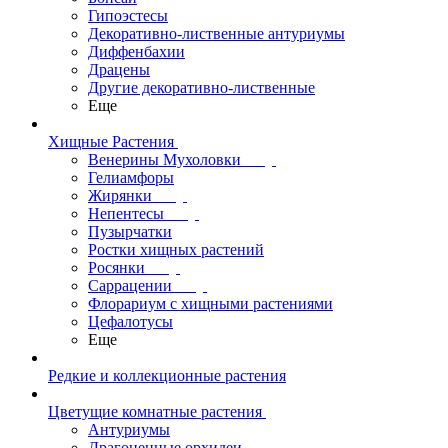
Гипоэстесы
Декоративно-лиственные антуриумы
Диффенбахии
Драцены
Другие декоративно-лиственные
Еще
Хищные Растения
Венерины Мухоловки
Гелиамфоры
Жирянки
Непентесы
Пузырчатки
Ростки хищных растений
Росянки
Саррацении
Флорариум с хищными растениями
Цефалотусы
Еще
Редкие и коллекционные растения
Цветущие комнатные растения
Антуриумы
Драгоценные орхидеи