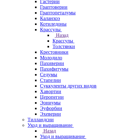
Гастерии
Граптоверии
Граптопеталумы
Каланхоэ
Котиледоны
Крассулы
Назад
Крассулы
Толстянки
Крестовники
Молодило
Пахиверии
Пахифитумы
Седумы
Стапелии
Суккуленты других видов
Хавортии
Церопегии
Эониумы
Эуфорбии
Эхеверии
Тилландсии
Уход и выращивание
Назад
Уход и выращивание