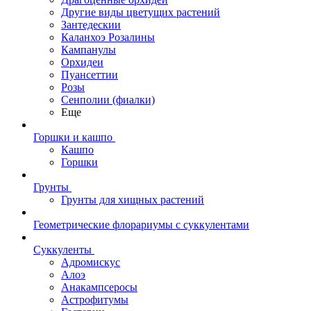
Другие виды цветущих растений
Зантедескии
Каланхоэ Розалины
Кампанулы
Орхидеи
Пуансеттии
Розы
Сенполии (фиалки)
Еще
Горшки и кашпо
Кашпо
Горшки
Грунты
Грунты для хищных растений
Геометрические флорариумы с суккулентами
Суккуленты
Адромискус
Алоэ
Анакампсеросы
Астрофитумы