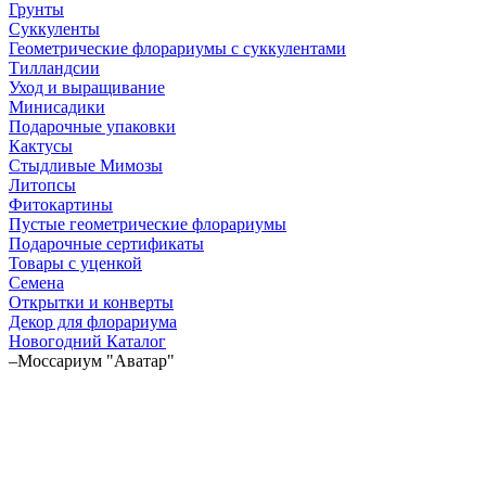
Грунты
Суккуленты
Геометрические флорариумы с суккулентами
Тилландсии
Уход и выращивание
Минисадики
Подарочные упаковки
Кактусы
Стыдливые Мимозы
Литопсы
Фитокартины
Пустые геометрические флорариумы
Подарочные сертификаты
Товары с уценкой
Семена
Открытки и конверты
Декор для флорариума
Новогодний Каталог
–
Моссариум "Аватар"