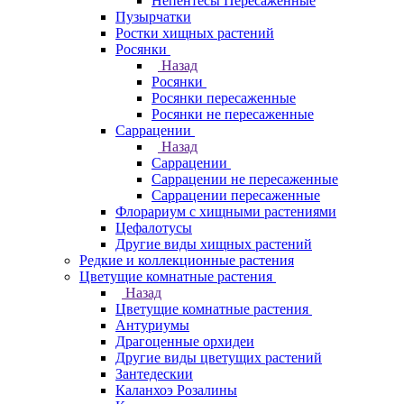
Непентесы Пересаженные
Пузырчатки
Ростки хищных растений
Росянки
Назад
Росянки
Росянки пересаженные
Росянки не пересаженные
Саррацении
Назад
Саррацении
Саррацении не пересаженные
Саррацении пересаженные
Флорариум с хищными растениями
Цефалотусы
Другие виды хищных растений
Редкие и коллекционные растения
Цветущие комнатные растения
Назад
Цветущие комнатные растения
Антуриумы
Драгоценные орхидеи
Другие виды цветущих растений
Зантедескии
Каланхоэ Розалины