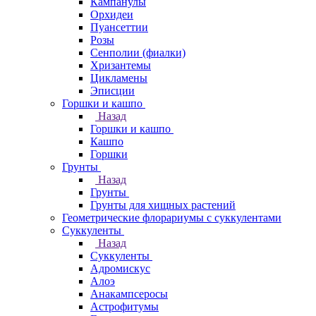
Кампанулы
Орхидеи
Пуансеттии
Розы
Сенполии (фиалки)
Хризантемы
Цикламены
Эписции
Горшки и кашпо
Назад
Горшки и кашпо
Кашпо
Горшки
Грунты
Назад
Грунты
Грунты для хищных растений
Геометрические флорариумы с суккулентами
Суккуленты
Назад
Суккуленты
Адромискус
Алоэ
Анакампсеросы
Астрофитумы