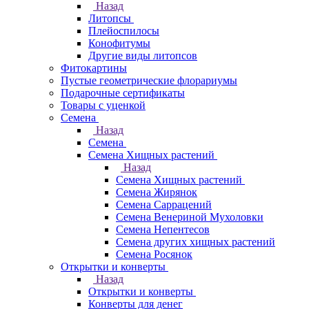
Назад
Литопсы
Плейоспилосы
Конофитумы
Другие виды литопсов
Фитокартины
Пустые геометрические флорариумы
Подарочные сертификаты
Товары с уценкой
Семена
Назад
Семена
Семена Хищных растений
Назад
Семена Хищных растений
Семена Жирянок
Семена Саррацений
Семена Венериной Мухоловки
Семена Непентесов
Семена других хищных растений
Семена Росянок
Открытки и конверты
Назад
Открытки и конверты
Конверты для денег