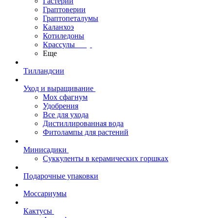
Гастерии
Граптоверии
Граптопеталумы
Каланхоэ
Котиледоны
Крассулы
Еще
Тилландсии
Уход и выращивание
Мох сфагнум
Удобрения
Все для ухода
Дистиллированная вода
Фитолампы для растений
Минисадики
Суккуленты в керамических горшках
Подарочные упаковки
Моссариумы
Кактусы