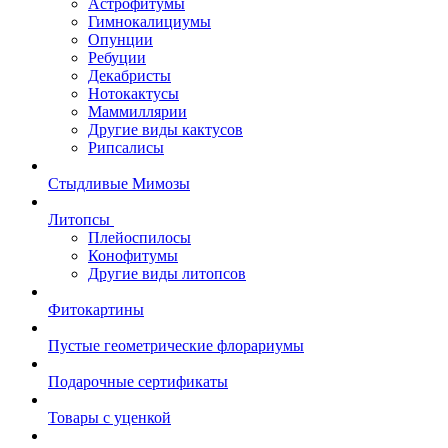
Астрофитумы
Гимнокалициумы
Опунции
Ребуции
Декабристы
Нотокактусы
Маммиллярии
Другие виды кактусов
Рипсалисы
Стыдливые Мимозы
Литопсы
Плейоспилосы
Конофитумы
Другие виды литопсов
Фитокартины
Пустые геометрические флорариумы
Подарочные сертификаты
Товары с уценкой