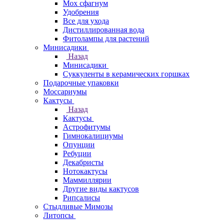
Мох сфагнум
Удобрения
Все для ухода
Дистиллированная вода
Фитолампы для растений
Минисадики
Назад
Минисадики
Суккуленты в керамических горшках
Подарочные упаковки
Моссариумы
Кактусы
Назад
Кактусы
Астрофитумы
Гимнокалициумы
Опунции
Ребуции
Декабристы
Нотокактусы
Маммиллярии
Другие виды кактусов
Рипсалисы
Стыдливые Мимозы
Литопсы