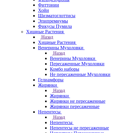
Фиттонии
Хойи
Шизматоглоттисы
Эпипремнумы
Фикусы Пумила
Хищные Растения
Назад
Хищные Растения
Венерины Мухоловки
Назад
Венерины Мухоловки
Пересаженные Мухоловки
Комбо наборы
Не пересаженные Мухоловки
Гелиамфоры
Жирянки
Назад
Жирянки
Жирянки не пересаженные
Жирянки пересаженные
Непентесы
Назад
Непентесы
Непентесы не пересаженные