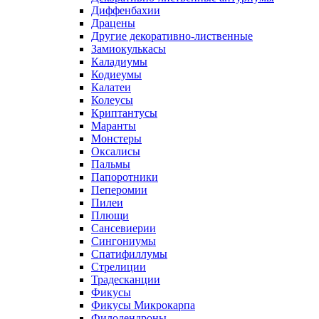
Диффенбахии
Драцены
Другие декоративно-лиственные
Замиокулькасы
Каладиумы
Кодиеумы
Калатеи
Колеусы
Криптантусы
Маранты
Монстеры
Оксалисы
Пальмы
Папоротники
Пеперомии
Пилеи
Плющи
Сансевиерии
Сингониумы
Спатифиллумы
Стрелиции
Традесканции
Фикусы
Фикусы Микрокарпа
Филодендроны