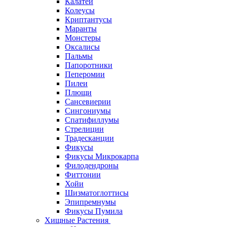
Калатеи
Колеусы
Криптантусы
Маранты
Монстеры
Оксалисы
Пальмы
Папоротники
Пеперомии
Пилеи
Плющи
Сансевиерии
Сингониумы
Спатифиллумы
Стрелиции
Традесканции
Фикусы
Фикусы Микрокарпа
Филодендроны
Фиттонии
Хойи
Шизматоглоттисы
Эпипремнумы
Фикусы Пумила
Хищные Растения