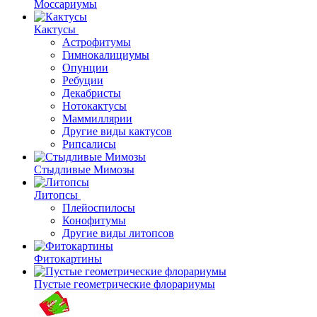
Моссариумы
Кактусы
Астрофитумы
Гимнокалициумы
Опунции
Ребуции
Декабристы
Нотокактусы
Маммиллярии
Другие виды кактусов
Рипсалисы
Стыдливые Мимозы
Литопсы
Плейоспилосы
Конофитумы
Другие виды литопсов
Фитокартины
Пустые геометрические флорариумы