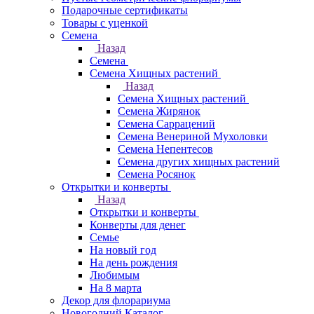
Подарочные сертификаты
Товары с уценкой
Семена
Назад
Семена
Семена Хищных растений
Назад
Семена Хищных растений
Семена Жирянок
Семена Саррацений
Семена Венериной Мухоловки
Семена Непентесов
Семена других хищных растений
Семена Росянок
Открытки и конверты
Назад
Открытки и конверты
Конверты для денег
Семье
На новый год
На день рождения
Любимым
На 8 марта
Декор для флорариума
Новогодний Каталог