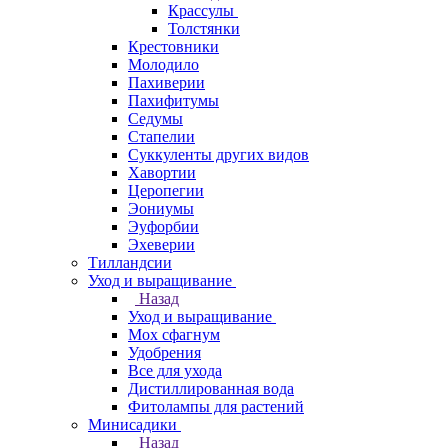
Крассулы
Толстянки
Крестовники
Молодило
Пахиверии
Пахифитумы
Седумы
Стапелии
Суккуленты других видов
Хавортии
Церопегии
Эониумы
Эуфорбии
Эхеверии
Тилландсии
Уход и выращивание
Назад
Уход и выращивание
Мох сфагнум
Удобрения
Все для ухода
Дистиллированная вода
Фитолампы для растений
Минисадики
Назад