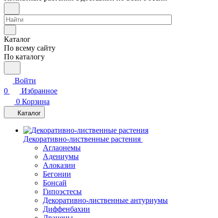
Каталог
По всему сайту
По каталогу
Войти
0
Избранное
0
Корзина
Каталог
Декоративно-лиственные растения
Аглаонемы
Адениумы
Алоказии
Бегонии
Бонсай
Гипоэстесы
Декоративно-лиственные антуриумы
Диффенбахии
Драцены