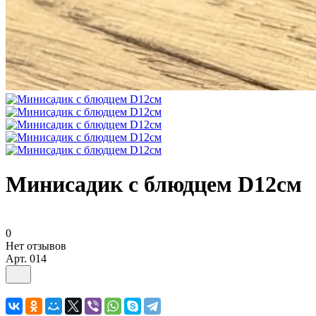
Минисадик с блюдцем D12см
0
Нет отзывов
Арт.
014