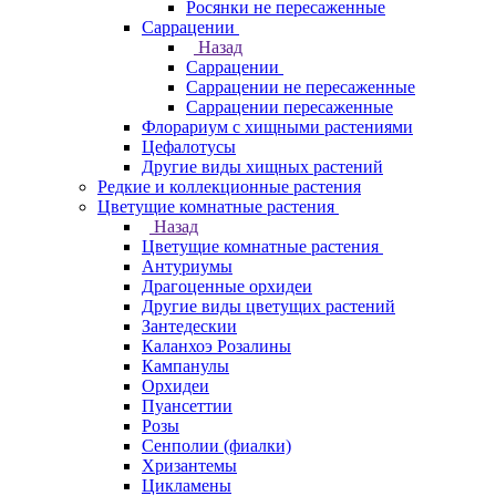
Росянки не пересаженные
Саррацении
Назад
Саррацении
Саррацении не пересаженные
Саррацении пересаженные
Флорариум с хищными растениями
Цефалотусы
Другие виды хищных растений
Редкие и коллекционные растения
Цветущие комнатные растения
Назад
Цветущие комнатные растения
Антуриумы
Драгоценные орхидеи
Другие виды цветущих растений
Зантедескии
Каланхоэ Розалины
Кампанулы
Орхидеи
Пуансеттии
Розы
Сенполии (фиалки)
Хризантемы
Цикламены