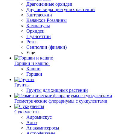
Драгоценные орхидеи
Другие виды цветущих растений
Зантедескии
Каланхоэ Розалины
Кампанулы
Орхидеи
Пуансеттии
Розы
Сенполии (фиалки)
Еще
Горшки и кашпо
Кашпо
Горшки
Грунты
Грунты для хищных растений
Геометрические флорариумы с суккулентами
Суккуленты
Адромискус
Алоэ
Анакампсеросы
Астрофитумы