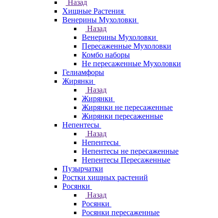
Назад
Хищные Растения
Венерины Мухоловки
Назад
Венерины Мухоловки
Пересаженные Мухоловки
Комбо наборы
Не пересаженные Мухоловки
Гелиамфоры
Жирянки
Назад
Жирянки
Жирянки не пересаженные
Жирянки пересаженные
Непентесы
Назад
Непентесы
Непентесы не пересаженные
Непентесы Пересаженные
Пузырчатки
Ростки хищных растений
Росянки
Назад
Росянки
Росянки пересаженные