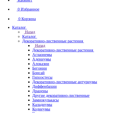
Кабинет
0
Избранное
0
Корзина
Каталог
Назад
Каталог
Декоративно-лиственные растения
Назад
Декоративно-лиственные растения
Аглаонемы
Адениумы
Алоказии
Бегонии
Бонсай
Гипоэстесы
Декоративно-лиственные антуриумы
Диффенбахии
Драцены
Другие декоративно-лиственные
Замиокулькасы
Каладиумы
Кодиеумы