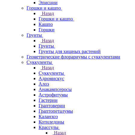
Эписции
Горшки и кашпо
Назад
Горшки и кашпо
Кашпо
Горшки
Грунты
Назад
Грунты
Грунты для хищных растений
Геометрические флорариумы с суккулентами
Суккуленты
Назад
Суккуленты
Адромискус
Алоэ
Анакампсеросы
Астрофитумы
Гастерии
Граптоверии
Граптопеталумы
Каланхоэ
Котиледоны
Крассулы
Назад