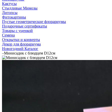
Кактусы
Стыдливые Мимозы
Литопсы
Фитокартины
Пустые геометрические флорариумы
Подарочные сертификаты
Товары с уценкой
Семена
Открытки и конверты
Декор для флорариума
Новогодний Каталог
–
Минисадик с блюдцем D12см