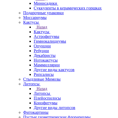
Минисадики
Суккуленты в керамических горшках
Подарочные упаковки
Моссариумы
Кактусы
Назад
Кактусы
Астрофитумы
Гимнокалициумы
Опунции
Ребуции
Декабристы
Нотокактусы
Маммиллярии
Другие виды кактусов
Рипсалисы
Стыдливые Мимозы
Литопсы
Назад
Литопсы
Плейоспилосы
Конофитумы
Другие виды литопсов
Фитокартины
Пустые геометрические флорариумы