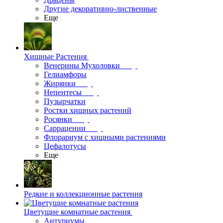
Другие декоративно-лиственные
Еще
Хищные Растения
Венерины Мухоловки
Гелиамфоры
Жирянки
Непентесы
Пузырчатки
Ростки хищных растений
Росянки
Саррацении
Флорариум с хищными растениями
Цефалотусы
Еще
Редкие и коллекционные растения
Цветущие комнатные растения
Антуриумы