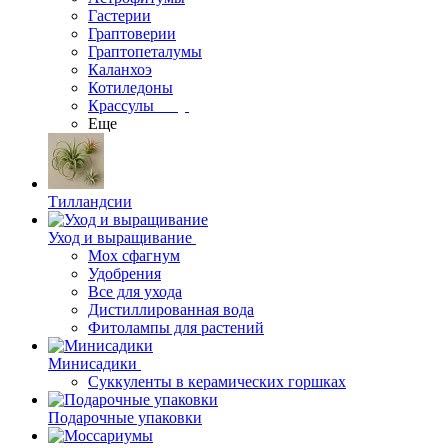
Гастерии
Граптоверии
Граптопеталумы
Каланхоэ
Котиледоны
Крассулы
Еще
Тилландсии
Уход и выращивание
Мох сфагнум
Удобрения
Все для ухода
Дистиллированная вода
Фитолампы для растений
Минисадики
Суккуленты в керамических горшках
Подарочные упаковки