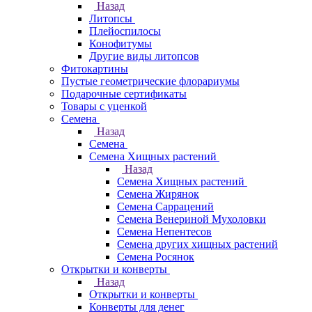
Назад
Литопсы
Плейоспилосы
Конофитумы
Другие виды литопсов
Фитокартины
Пустые геометрические флорариумы
Подарочные сертификаты
Товары с уценкой
Семена
Назад
Семена
Семена Хищных растений
Назад
Семена Хищных растений
Семена Жирянок
Семена Саррацений
Семена Венериной Мухоловки
Семена Непентесов
Семена других хищных растений
Семена Росянок
Открытки и конверты
Назад
Открытки и конверты
Конверты для денег