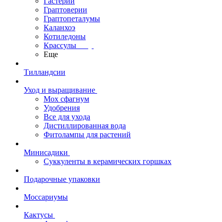
Гастерии
Граптоверии
Граптопеталумы
Каланхоэ
Котиледоны
Крассулы
Еще
Тилландсии
Уход и выращивание
Мох сфагнум
Удобрения
Все для ухода
Дистиллированная вода
Фитолампы для растений
Минисадики
Суккуленты в керамических горшках
Подарочные упаковки
Моссариумы
Кактусы