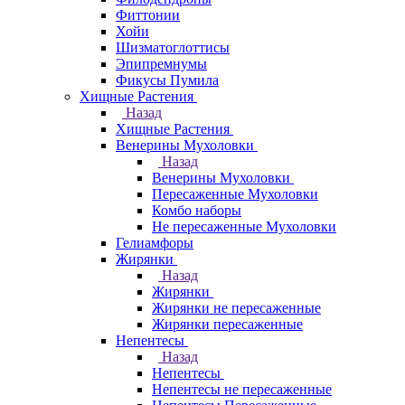
Фиттонии
Хойи
Шизматоглоттисы
Эпипремнумы
Фикусы Пумила
Хищные Растения
Назад
Хищные Растения
Венерины Мухоловки
Назад
Венерины Мухоловки
Пересаженные Мухоловки
Комбо наборы
Не пересаженные Мухоловки
Гелиамфоры
Жирянки
Назад
Жирянки
Жирянки не пересаженные
Жирянки пересаженные
Непентесы
Назад
Непентесы
Непентесы не пересаженные