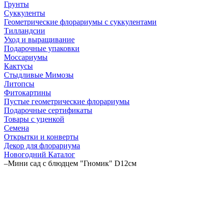
Грунты
Суккуленты
Геометрические флорариумы с суккулентами
Тилландсии
Уход и выращивание
Подарочные упаковки
Моссариумы
Кактусы
Стыдливые Мимозы
Литопсы
Фитокартины
Пустые геометрические флорариумы
Подарочные сертификаты
Товары с уценкой
Семена
Открытки и конверты
Декор для флорариума
Новогодний Каталог
–
Мини сад с блюдцем "Гномик" D12см