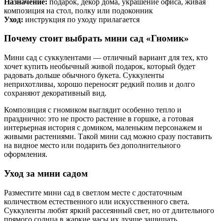
Назначение:
подарок, декор дома, украшение офиса, живая
композиция на стол, полку или подоконник
Уход:
инструкция по уходу прилагается
Почему стоит выбрать мини сад «Гномик»
Мини сад с суккулентами — отличный вариант для тех, кто
хочет купить необычный живой подарок, который будет
радовать дольше обычного букета. Суккуленты
неприхотливы, хорошо переносят редкий полив и долго
сохраняют декоративный вид.
Композиция с гномиком выглядит особенно тепло и
празднично: это не просто растение в горшке, а готовая
интерьерная история с домиком, маленьким персонажем и
живыми растениями. Такой мини сад можно сразу поставить
на видное место или подарить без дополнительного
оформления.
Уход за мини садом
Разместите мини сад в светлом месте с достаточным
количеством естественного или искусственного света.
Суккуленты любят яркий рассеянный свет, но от длительного
прямого солнца в жаркие часы их лучше защищать.