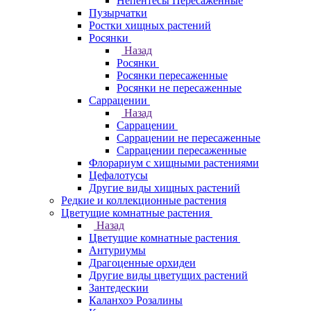
Непентесы Пересаженные
Пузырчатки
Ростки хищных растений
Росянки
Назад
Росянки
Росянки пересаженные
Росянки не пересаженные
Саррацении
Назад
Саррацении
Саррацении не пересаженные
Саррацении пересаженные
Флорариум с хищными растениями
Цефалотусы
Другие виды хищных растений
Редкие и коллекционные растения
Цветущие комнатные растения
Назад
Цветущие комнатные растения
Антуриумы
Драгоценные орхидеи
Другие виды цветущих растений
Зантедескии
Каланхоэ Розалины