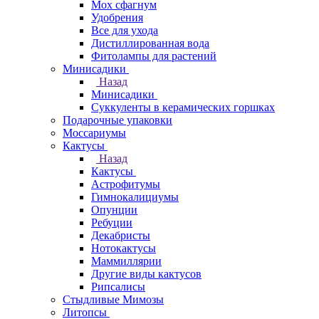
Мох сфагнум
Удобрения
Все для ухода
Дистиллированная вода
Фитолампы для растений
Минисадики
Назад
Минисадики
Суккуленты в керамических горшках
Подарочные упаковки
Моссариумы
Кактусы
Назад
Кактусы
Астрофитумы
Гимнокалициумы
Опунции
Ребуции
Декабристы
Нотокактусы
Маммиллярии
Другие виды кактусов
Рипсалисы
Стыдливые Мимозы
Литопсы