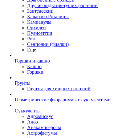
Другие виды цветущих растений
Зантедескии
Каланхоэ Розалины
Кампанулы
Орхидеи
Пуансеттии
Розы
Сенполии (фиалки)
Еще
Горшки и кашпо
Кашпо
Горшки
Грунты
Грунты для хищных растений
Геометрические флорариумы с суккулентами
Суккуленты
Адромискус
Алоэ
Анакампсеросы
Астрофитумы