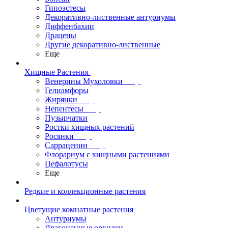
Гипоэстесы
Декоративно-лиственные антуриумы
Диффенбахии
Драцены
Другие декоративно-лиственные
Еще
Хищные Растения
Венерины Мухоловки
Гелиамфоры
Жирянки
Непентесы
Пузырчатки
Ростки хищных растений
Росянки
Саррацении
Флорариум с хищными растениями
Цефалотусы
Еще
Редкие и коллекционные растения
Цветущие комнатные растения
Антуриумы
Драгоценные орхидеи