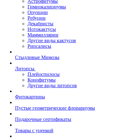
Астрофитумы
Гимнокалициумы
Опунции
Ребуции
Декабристы
Нотокактусы
Маммиллярии
Другие виды кактусов
Рипсалисы
Стыдливые Мимозы
Литопсы
Плейоспилосы
Конофитумы
Другие виды литопсов
Фитокартины
Пустые геометрические флорариумы
Подарочные сертификаты
Товары с уценкой