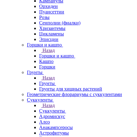
Кампанулы
Орхидеи
Пуансеттии
Розы
Сенполии (фиалки)
Хризантемы
Цикламены
Эписции
Горшки и кашпо
Назад
Горшки и кашпо
Кашпо
Горшки
Грунты
Назад
Грунты
Грунты для хищных растений
Геометрические флорариумы с суккулентами
Суккуленты
Назад
Суккуленты
Адромискус
Алоэ
Анакампсеросы
Астрофитумы