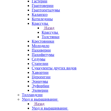
Гастерии
Граптоверии
Граптопеталумы
Каланхоэ
Котиледоны
Крассулы
Назад
Крассулы
Толстянки
Крестовники
Молодило
Пахиверии
Пахифитумы
Седумы
Стапелии
Суккуленты других видов
Хавортии
Церопегии
Эониумы
Эуфорбии
Эхеверии
Тилландсии
Уход и выращивание
Назад
Уход и выращивание