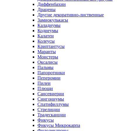
Диффенбахии
Драцены
Другие декоративно-лиственные
Замиокулькасы
Каладиумы
Кодиеумы
Калатеи
Колеусы
Криптантусы
Маранты
Монстеры
Оксалисы
Пальмы
Папоротники
Пеперомии
Пилеи
Плющи
Сансевиерии
Сингониумы
Спатифиллумы
Стрелиции
Традесканции
Фикусы
Фикусы Микрокарпа
Филодендроны