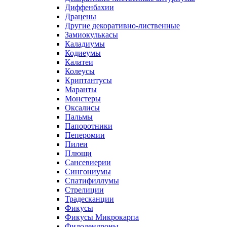
Диффенбахии
Драцены
Другие декоративно-лиственные
Замиокулькасы
Каладиумы
Кодиеумы
Калатеи
Колеусы
Криптантусы
Маранты
Монстеры
Оксалисы
Пальмы
Папоротники
Пеперомии
Пилеи
Плющи
Сансевиерии
Сингониумы
Спатифиллумы
Стрелиции
Традесканции
Фикусы
Фикусы Микрокарпа
Филодендроны