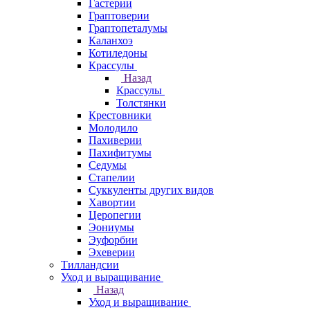
Гастерии
Граптоверии
Граптопеталумы
Каланхоэ
Котиледоны
Крассулы
Назад
Крассулы
Толстянки
Крестовники
Молодило
Пахиверии
Пахифитумы
Седумы
Стапелии
Суккуленты других видов
Хавортии
Церопегии
Эониумы
Эуфорбии
Эхеверии
Тилландсии
Уход и выращивание
Назад
Уход и выращивание