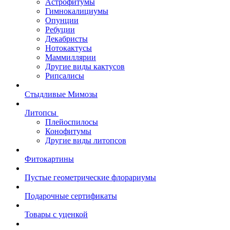
Астрофитумы
Гимнокалициумы
Опунции
Ребуции
Декабристы
Нотокактусы
Маммиллярии
Другие виды кактусов
Рипсалисы
Стыдливые Мимозы
Литопсы
Плейоспилосы
Конофитумы
Другие виды литопсов
Фитокартины
Пустые геометрические флорариумы
Подарочные сертификаты
Товары с уценкой