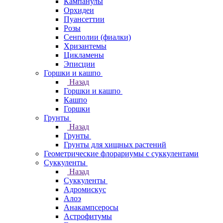
Кампанулы
Орхидеи
Пуансеттии
Розы
Сенполии (фиалки)
Хризантемы
Цикламены
Эписции
Горшки и кашпо
Назад
Горшки и кашпо
Кашпо
Горшки
Грунты
Назад
Грунты
Грунты для хищных растений
Геометрические флорариумы с суккулентами
Суккуленты
Назад
Суккуленты
Адромискус
Алоэ
Анакампсеросы
Астрофитумы