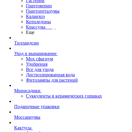
Гастерии
Граптоверии
Граптопеталумы
Каланхоэ
Котиледоны
Крассулы
Еще
Тилландсии
Уход и выращивание
Мох сфагнум
Удобрения
Все для ухода
Дистиллированная вода
Фитолампы для растений
Минисадики
Суккуленты в керамических горшках
Подарочные упаковки
Моссариумы
Кактусы