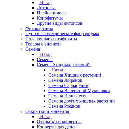
Назад
Литопсы
Плейоспилосы
Конофитумы
Другие виды литопсов
Фитокартины
Пустые геометрические флорариумы
Подарочные сертификаты
Товары с уценкой
Семена
Назад
Семена
Семена Хищных растений
Назад
Семена Хищных растений
Семена Жирянок
Семена Саррацений
Семена Венериной Мухоловки
Семена Непентесов
Семена других хищных растений
Семена Росянок
Открытки и конверты
Назад
Открытки и конверты
Конверты для денег