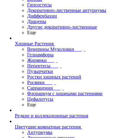
Гипоэстесы
Декоративно-лиственные антуриумы
Диффенбахии
Драцены
Другие декоративно-лиственные
Еще
Хищные Растения
Венерины Мухоловки
Гелиамфоры
Жирянки
Непентесы
Пузырчатки
Ростки хищных растений
Росянки
Саррацении
Флорариум с хищными растениями
Цефалотусы
Еще
Редкие и коллекционные растения
Цветущие комнатные растения
Антуриумы
Драгоценные орхидеи