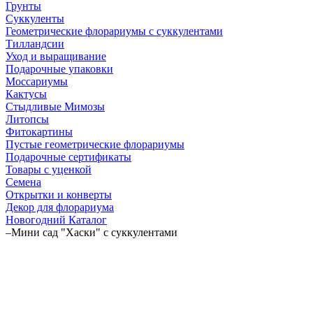
Грунты
Суккуленты
Геометрические флорариумы с суккулентами
Тилландсии
Уход и выращивание
Подарочные упаковки
Моссариумы
Кактусы
Стыдливые Мимозы
Литопсы
Фитокартины
Пустые геометрические флорариумы
Подарочные сертификаты
Товары с уценкой
Семена
Открытки и конверты
Декор для флорариума
Новогодний Каталог
–
Мини сад "Хаски" с суккулентами