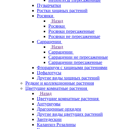
Непентесы Пересаженные
Пузырчатки
Ростки хищных растений
Росянки
Назад
Росянки
Росянки пересаженные
Росянки не пересаженные
Саррацении
Назад
Саррацении
Саррацении не пересаженные
Саррацении пересаженные
Флорариум с хищными растениями
Цефалотусы
Другие виды хищных растений
Редкие и коллекционные растения
Цветущие комнатные растения
Назад
Цветущие комнатные растения
Антуриумы
Драгоценные орхидеи
Другие виды цветущих растений
Зантедескии
Каланхоэ Розалины