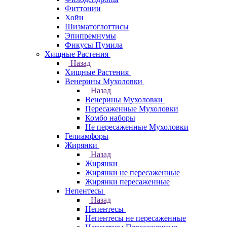
Фиттонии
Хойи
Шизматоглоттисы
Эпипремнумы
Фикусы Пумила
Хищные Растения
Назад
Хищные Растения
Венерины Мухоловки
Назад
Венерины Мухоловки
Пересаженные Мухоловки
Комбо наборы
Не пересаженные Мухоловки
Гелиамфоры
Жирянки
Назад
Жирянки
Жирянки не пересаженные
Жирянки пересаженные
Непентесы
Назад
Непентесы
Непентесы не пересаженные