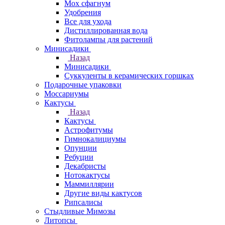
Мох сфагнум
Удобрения
Все для ухода
Дистиллированная вода
Фитолампы для растений
Минисадики
Назад
Минисадики
Суккуленты в керамических горшках
Подарочные упаковки
Моссариумы
Кактусы
Назад
Кактусы
Астрофитумы
Гимнокалициумы
Опунции
Ребуции
Декабристы
Нотокактусы
Маммиллярии
Другие виды кактусов
Рипсалисы
Стыдливые Мимозы
Литопсы