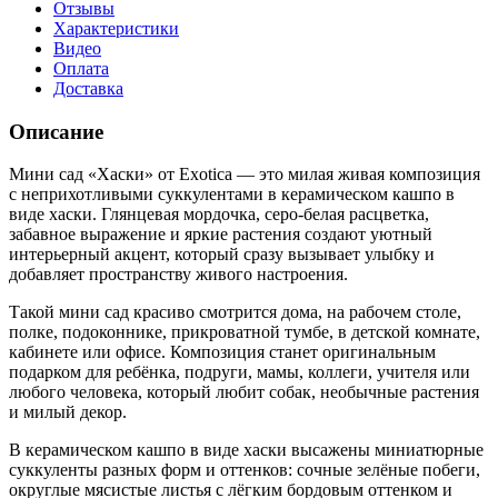
Отзывы
Характеристики
Видео
Оплата
Доставка
Описание
Мини сад «Хаски» от Exotica — это милая живая композиция
с неприхотливыми суккулентами в керамическом кашпо в
виде хаски. Глянцевая мордочка, серо-белая расцветка,
забавное выражение и яркие растения создают уютный
интерьерный акцент, который сразу вызывает улыбку и
добавляет пространству живого настроения.
Такой мини сад красиво смотрится дома, на рабочем столе,
полке, подоконнике, прикроватной тумбе, в детской комнате,
кабинете или офисе. Композиция станет оригинальным
подарком для ребёнка, подруги, мамы, коллеги, учителя или
любого человека, который любит собак, необычные растения
и милый декор.
В керамическом кашпо в виде хаски высажены миниатюрные
суккуленты разных форм и оттенков: сочные зелёные побеги,
округлые мясистые листья с лёгким бордовым оттенком и