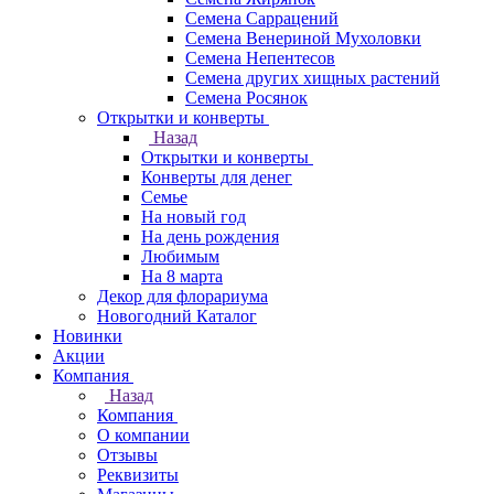
Семена Саррацений
Семена Венериной Мухоловки
Семена Непентесов
Семена других хищных растений
Семена Росянок
Открытки и конверты
Назад
Открытки и конверты
Конверты для денег
Семье
На новый год
На день рождения
Любимым
На 8 марта
Декор для флорариума
Новогодний Каталог
Новинки
Акции
Компания
Назад
Компания
О компании
Отзывы
Реквизиты