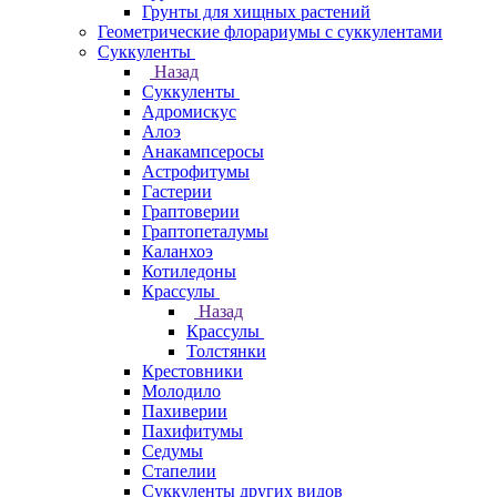
Грунты для хищных растений
Геометрические флорариумы с суккулентами
Суккуленты
Назад
Суккуленты
Адромискус
Алоэ
Анакампсеросы
Астрофитумы
Гастерии
Граптоверии
Граптопеталумы
Каланхоэ
Котиледоны
Крассулы
Назад
Крассулы
Толстянки
Крестовники
Молодило
Пахиверии
Пахифитумы
Седумы
Стапелии
Суккуленты других видов