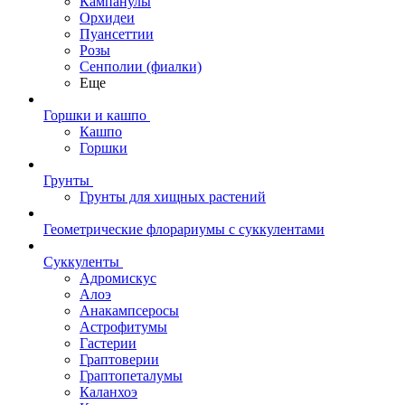
Кампанулы
Орхидеи
Пуансеттии
Розы
Сенполии (фиалки)
Еще
Горшки и кашпо
Кашпо
Горшки
Грунты
Грунты для хищных растений
Геометрические флорариумы с суккулентами
Суккуленты
Адромискус
Алоэ
Анакампсеросы
Астрофитумы
Гастерии
Граптоверии
Граптопеталумы
Каланхоэ