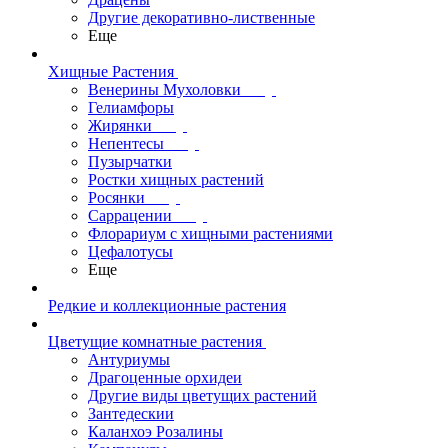
Другие декоративно-лиственные
Еще
Хищные Растения
Венерины Мухоловки
Гелиамфоры
Жирянки
Непентесы
Пузырчатки
Ростки хищных растений
Росянки
Саррацении
Флорариум с хищными растениями
Цефалотусы
Еще
Редкие и коллекционные растения
Цветущие комнатные растения
Антуриумы
Драгоценные орхидеи
Другие виды цветущих растений
Зантедескии
Каланхоэ Розалины