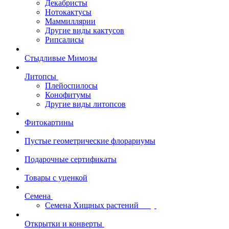
Декабристы
Нотокактусы
Маммиллярии
Другие виды кактусов
Рипсалисы
Стыдливые Мимозы
Литопсы
Плейоспилосы
Конофитумы
Другие виды литопсов
Фитокартины
Пустые геометрические флорариумы
Подарочные сертификаты
Товары с уценкой
Семена
Семена Хищных растений
Открытки и конверты