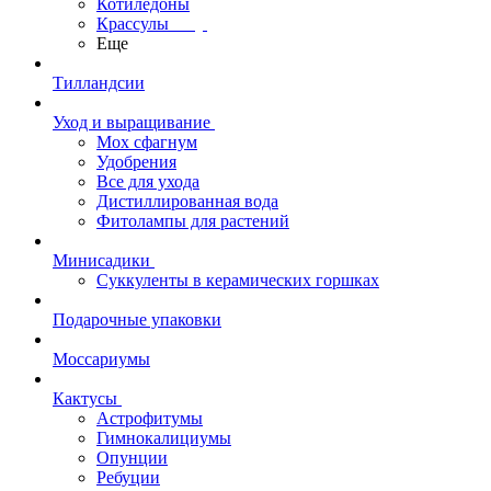
Котиледоны
Крассулы
Еще
Тилландсии
Уход и выращивание
Мох сфагнум
Удобрения
Все для ухода
Дистиллированная вода
Фитолампы для растений
Минисадики
Суккуленты в керамических горшках
Подарочные упаковки
Моссариумы
Кактусы
Астрофитумы
Гимнокалициумы
Опунции
Ребуции