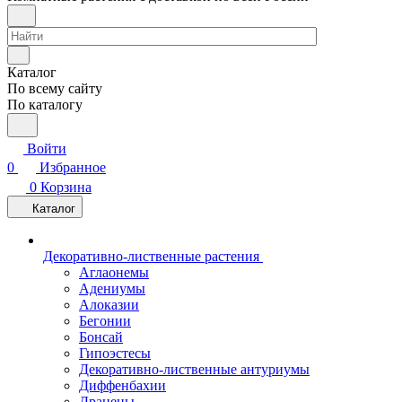
Каталог
По всему сайту
По каталогу
Войти
0
Избранное
0
Корзина
Каталог
Декоративно-лиственные растения
Аглаонемы
Адениумы
Алоказии
Бегонии
Бонсай
Гипоэстесы
Декоративно-лиственные антуриумы
Диффенбахии
Драцены