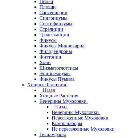
Пилеи
Плющи
Сансевиерии
Сингониумы
Спатифиллумы
Стрелиции
Традесканции
Фикусы
Фикусы Микрокарпа
Филодендроны
Фиттонии
Хойи
Шизматоглоттисы
Эпипремнумы
Фикусы Пумила
Хищные Растения
Назад
Хищные Растения
Венерины Мухоловки
Назад
Венерины Мухоловки
Пересаженные Мухоловки
Комбо наборы
Не пересаженные Мухоловки
Гелиамфоры