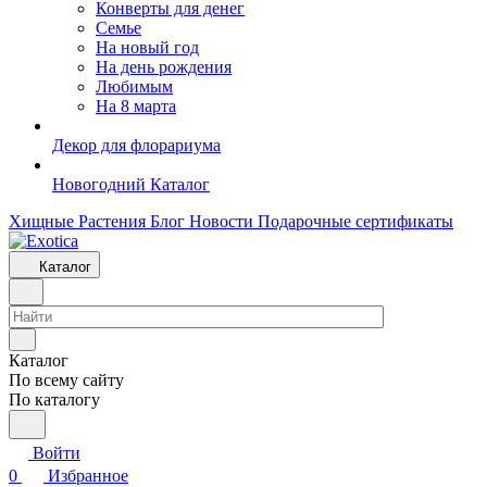
Конверты для денег
Семье
На новый год
На день рождения
Любимым
На 8 марта
Декор для флорариума
Новогодний Каталог
Хищные Растения
Блог
Новости
Подарочные сертификаты
Каталог
Каталог
По всему сайту
По каталогу
Войти
0
Избранное