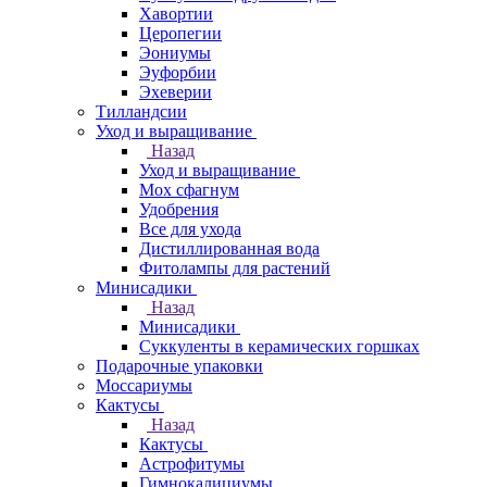
Хавортии
Церопегии
Эониумы
Эуфорбии
Эхеверии
Тилландсии
Уход и выращивание
Назад
Уход и выращивание
Мох сфагнум
Удобрения
Все для ухода
Дистиллированная вода
Фитолампы для растений
Минисадики
Назад
Минисадики
Суккуленты в керамических горшках
Подарочные упаковки
Моссариумы
Кактусы
Назад
Кактусы
Астрофитумы
Гимнокалициумы