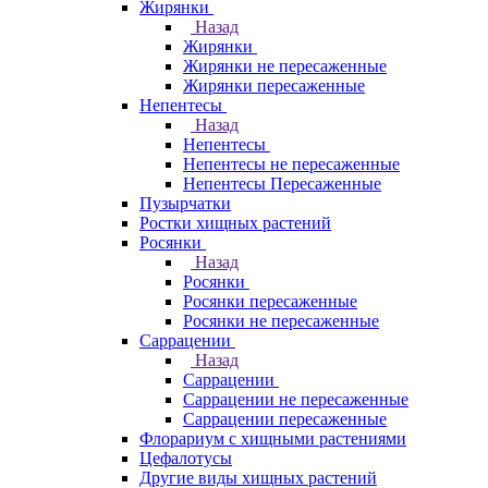
Жирянки
Назад
Жирянки
Жирянки не пересаженные
Жирянки пересаженные
Непентесы
Назад
Непентесы
Непентесы не пересаженные
Непентесы Пересаженные
Пузырчатки
Ростки хищных растений
Росянки
Назад
Росянки
Росянки пересаженные
Росянки не пересаженные
Саррацении
Назад
Саррацении
Саррацении не пересаженные
Саррацении пересаженные
Флорариум с хищными растениями
Цефалотусы
Другие виды хищных растений