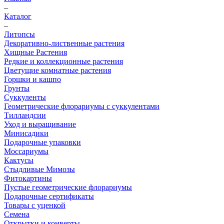
–
Каталог
–
Литопсы
Декоративно-лиственные растения
Хищные Растения
Редкие и коллекционные растения
Цветущие комнатные растения
Горшки и кашпо
Грунты
Суккуленты
Геометрические флорариумы с суккулентами
Тилландсии
Уход и выращивание
Минисадики
Подарочные упаковки
Моссариумы
Кактусы
Стыдливые Мимозы
Фитокартины
Пустые геометрические флорариумы
Подарочные сертификаты
Товары с уценкой
Семена
Открытки и конверты