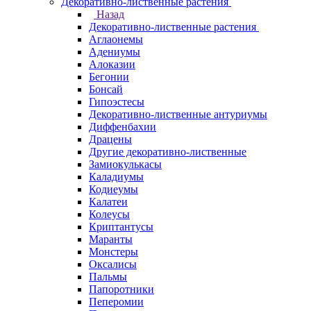
Декоративно-лиственные растения
Назад
Декоративно-лиственные растения
Аглаонемы
Адениумы
Алоказии
Бегонии
Бонсай
Гипоэстесы
Декоративно-лиственные антуриумы
Диффенбахии
Драцены
Другие декоративно-лиственные
Замиокулькасы
Каладиумы
Кодиеумы
Калатеи
Колеусы
Криптантусы
Маранты
Монстеры
Оксалисы
Пальмы
Папоротники
Пеперомии