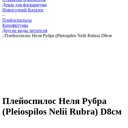
Декор для флорариума
Новогодний Каталог
–
Плейоспилосы
Конофитумы
Другие виды литопсов
–
Плейоспилос Неля Рубра (Pleiospilos Nelii Rubra) D8см
Плейоспилос Неля Рубра
(Pleiospilos Nelii Rubra) D8см