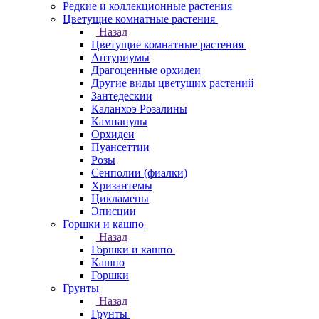
Редкие и коллекционные растения
Цветущие комнатные растения
Назад
Цветущие комнатные растения
Антуриумы
Драгоценные орхидеи
Другие виды цветущих растений
Зантедескии
Каланхоэ Розалины
Кампанулы
Орхидеи
Пуансеттии
Розы
Сенполии (фиалки)
Хризантемы
Цикламены
Эписции
Горшки и кашпо
Назад
Горшки и кашпо
Кашпо
Горшки
Грунты
Назад
Грунты