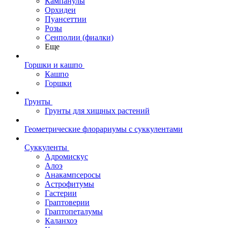
Кампанулы
Орхидеи
Пуансеттии
Розы
Сенполии (фиалки)
Еще
Горшки и кашпо
Кашпо
Горшки
Грунты
Грунты для хищных растений
Геометрические флорариумы с суккулентами
Суккуленты
Адромискус
Алоэ
Анакампсеросы
Астрофитумы
Гастерии
Граптоверии
Граптопеталумы
Каланхоэ