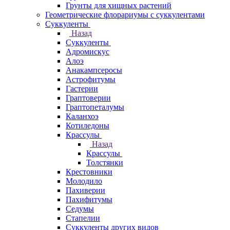
Грунты для хищных растений
Геометрические флорариумы с суккулентами
Суккуленты
Назад
Суккуленты
Адромискус
Алоэ
Анакампсеросы
Астрофитумы
Гастерии
Граптоверии
Граптопеталумы
Каланхоэ
Котиледоны
Крассулы
Назад
Крассулы
Толстянки
Крестовники
Молодило
Пахиверии
Пахифитумы
Седумы
Стапелии
Суккуленты других видов