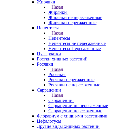
Жирянки
Назад
Жирянки
Жирянки не пересаженные
Жирянки пересаженные
Непентесы
Назад
Непентесы
Непентесы не пересаженные
Непентесы Пересаженные
Пузырчатки
Ростки хищных растений
Росянки
Назад
Росянки
Росянки пересаженные
Росянки не пересаженные
Саррацении
Назад
Саррацении
Саррацении не пересаженные
Саррацении пересаженные
Флорариум с хищными растениями
Цефалотусы
Другие виды хищных растений