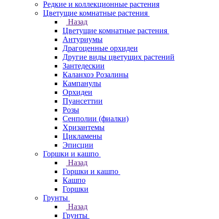
Редкие и коллекционные растения
Цветущие комнатные растения
Назад
Цветущие комнатные растения
Антуриумы
Драгоценные орхидеи
Другие виды цветущих растений
Зантедескии
Каланхоэ Розалины
Кампанулы
Орхидеи
Пуансеттии
Розы
Сенполии (фиалки)
Хризантемы
Цикламены
Эписции
Горшки и кашпо
Назад
Горшки и кашпо
Кашпо
Горшки
Грунты
Назад
Грунты