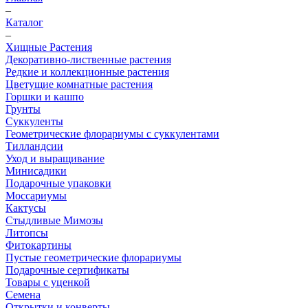
–
Каталог
–
Хищные Растения
Декоративно-лиственные растения
Редкие и коллекционные растения
Цветущие комнатные растения
Горшки и кашпо
Грунты
Суккуленты
Геометрические флорариумы с суккулентами
Тилландсии
Уход и выращивание
Минисадики
Подарочные упаковки
Моссариумы
Кактусы
Стыдливые Мимозы
Литопсы
Фитокартины
Пустые геометрические флорариумы
Подарочные сертификаты
Товары с уценкой
Семена
Открытки и конверты