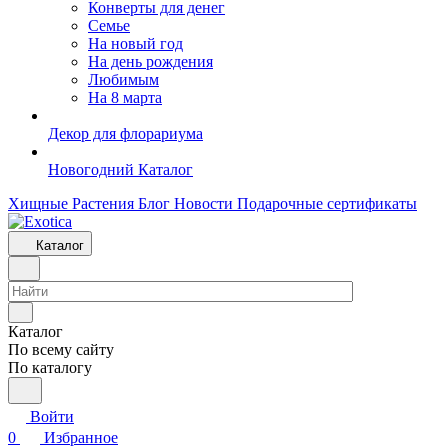
Конверты для денег
Семье
На новый год
На день рождения
Любимым
На 8 марта
Декор для флорариума
Новогодний Каталог
Хищные Растения
Блог
Новости
Подарочные сертификаты
Каталог
Каталог
По всему сайту
По каталогу
Войти
0
Избранное