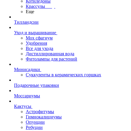
Котиледоны
Крассулы
Еще
Тилландсии
Уход и выращивание
Мох сфагнум
Удобрения
Все для ухода
Дистиллированная вода
Фитолампы для растений
Минисадики
Суккуленты в керамических горшках
Подарочные упаковки
Моссариумы
Кактусы
Астрофитумы
Гимнокалициумы
Опунции
Ребуции