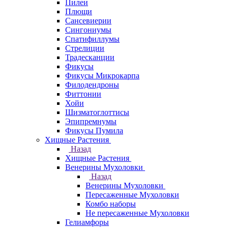
Пилеи
Плющи
Сансевиерии
Сингониумы
Спатифиллумы
Стрелиции
Традесканции
Фикусы
Фикусы Микрокарпа
Филодендроны
Фиттонии
Хойи
Шизматоглоттисы
Эпипремнумы
Фикусы Пумила
Хищные Растения
Назад
Хищные Растения
Венерины Мухоловки
Назад
Венерины Мухоловки
Пересаженные Мухоловки
Комбо наборы
Не пересаженные Мухоловки
Гелиамфоры