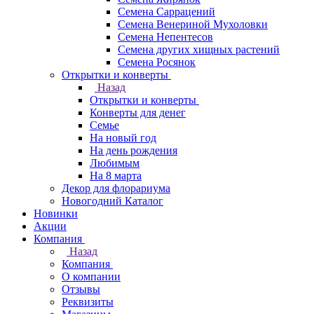
Семена Саррацений
Семена Венериной Мухоловки
Семена Непентесов
Семена других хищных растений
Семена Росянок
Открытки и конверты
Назад
Открытки и конверты
Конверты для денег
Семье
На новый год
На день рождения
Любимым
На 8 марта
Декор для флорариума
Новогодний Каталог
Новинки
Акции
Компания
Назад
Компания
О компании
Отзывы
Реквизиты