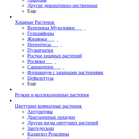
Другие декоративно-лиственные
Еще
Хищные Растения
Венерины Мухоловки
Гелиамфоры
Жирянки
Непентесы
Пузырчатки
Ростки хищных растений
Росянки
Саррацении
Флорариум с хищными растениями
Цефалотусы
Еще
Редкие и коллекционные растения
Цветущие комнатные растения
Антуриумы
Драгоценные орхидеи
Другие виды цветущих растений
Зантедескии
Каланхоэ Розалины