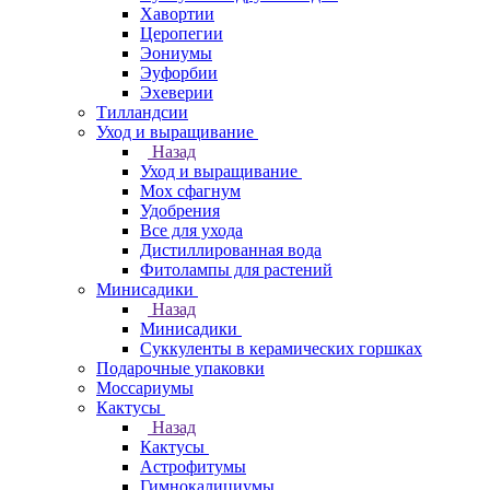
Хавортии
Церопегии
Эониумы
Эуфорбии
Эхеверии
Тилландсии
Уход и выращивание
Назад
Уход и выращивание
Мох сфагнум
Удобрения
Все для ухода
Дистиллированная вода
Фитолампы для растений
Минисадики
Назад
Минисадики
Суккуленты в керамических горшках
Подарочные упаковки
Моссариумы
Кактусы
Назад
Кактусы
Астрофитумы
Гимнокалициумы