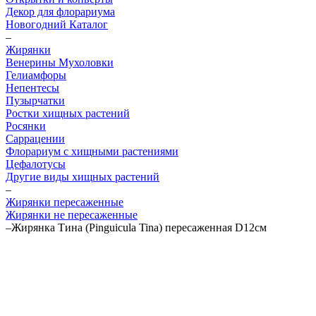
Декор для флорариума
Новогодний Каталог
–
Жирянки
Венерины Мухоловки
Гелиамфоры
Непентесы
Пузырчатки
Ростки хищных растений
Росянки
Саррацении
Флорариум с хищными растениями
Цефалотусы
Другие виды хищных растений
–
Жирянки пересаженные
Жирянки не пересаженные
–
Жирянка Тина (Pinguicula Tina) пересаженная D12см