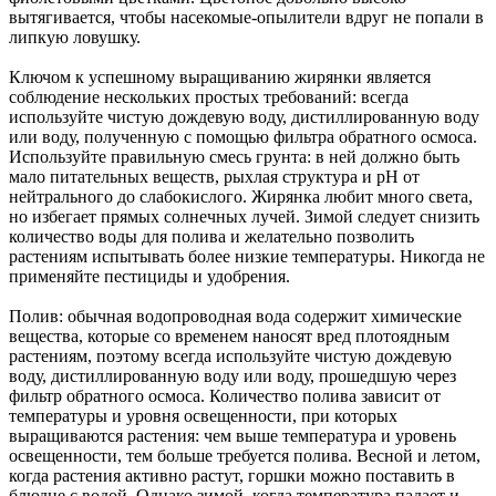
вытягивается, чтобы насекомые-опылители вдруг не попали в
липкую ловушку.
Ключом к успешному выращиванию жирянки является
соблюдение нескольких простых требований: всегда
используйте чистую дождевую воду, дистиллированную воду
или воду, полученную с помощью фильтра обратного осмоса.
Используйте правильную смесь грунта: в ней должно быть
мало питательных веществ, рыхлая структура и рН от
нейтрального до слабокислого. Жирянка любит много света,
но избегает прямых солнечных лучей. Зимой следует снизить
количество воды для полива и желательно позволить
растениям испытывать более низкие температуры. Никогда не
применяйте пестициды и удобрения.
Полив: обычная водопроводная вода содержит химические
вещества, которые со временем наносят вред плотоядным
растениям, поэтому всегда используйте чистую дождевую
воду, дистиллированную воду или воду, прошедшую через
фильтр обратного осмоса. Количество полива зависит от
температуры и уровня освещенности, при которых
выращиваются растения: чем выше температура и уровень
освещенности, тем больше требуется полива. Весной и летом,
когда растения активно растут, горшки можно поставить в
блюдце с водой. Однако зимой, когда температура падает и