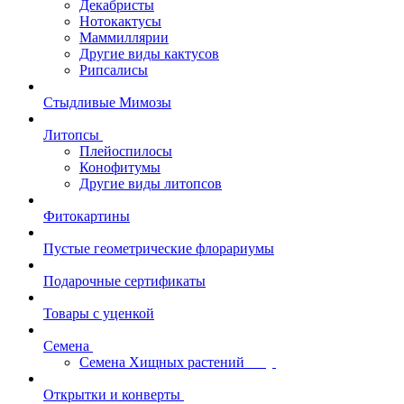
Декабристы
Нотокактусы
Маммиллярии
Другие виды кактусов
Рипсалисы
Стыдливые Мимозы
Литопсы
Плейоспилосы
Конофитумы
Другие виды литопсов
Фитокартины
Пустые геометрические флорариумы
Подарочные сертификаты
Товары с уценкой
Семена
Семена Хищных растений
Открытки и конверты