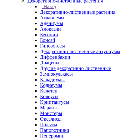
Декоративно-лиственные растения
Назад
Декоративно-лиственные растения
Аглаонемы
Адениумы
Алоказии
Бегонии
Бонсай
Гипоэстесы
Декоративно-лиственные антуриумы
Диффенбахии
Драцены
Другие декоративно-лиственные
Замиокулькасы
Каладиумы
Кодиеумы
Калатеи
Колеусы
Криптантусы
Маранты
Монстеры
Оксалисы
Пальмы
Папоротники
Пеперомии