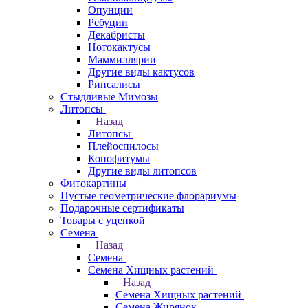
Опунции
Ребуции
Декабристы
Нотокактусы
Маммиллярии
Другие виды кактусов
Рипсалисы
Стыдливые Мимозы
Литопсы
Назад
Литопсы
Плейоспилосы
Конофитумы
Другие виды литопсов
Фитокартины
Пустые геометрические флорариумы
Подарочные сертификаты
Товары с уценкой
Семена
Назад
Семена
Семена Хищных растений
Назад
Семена Хищных растений
Семена Жирянок