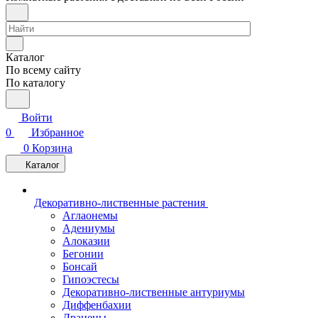
Каталог
По всему сайту
По каталогу
Войти
0
Избранное
0
Корзина
Каталог
Декоративно-лиственные растения
Аглаонемы
Адениумы
Алоказии
Бегонии
Бонсай
Гипоэстесы
Декоративно-лиственные антуриумы
Диффенбахии
Драцены