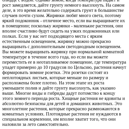
рост замедляется, дайте грунту немного высохнуть. На самом
деле, в это время желательно содержать грунт в большинстве
случаев почти сухим. Жирянки любят много света, поэтому
яркий подоконник - отличное место, если вы выращиваете их
в помещении; поскольку жирянки - маленькие растения, они
вполне счастливо будут сидеть на узких подоконниках или
полках. Если у вас нет подходящего места с ярким
естественным освещением, жирянку можно прекрасно
выращивать с дополнительным светодиодным освещением.
Вы можете выращивать жирянку при нормальной комнатной
температуре в течение всего года, но если вы можете
переместить ее в неотапливаемое помещение, где температура
упадет примерно до 10 градусов по Цельсию, растения начнут
формировать зимние розетки. Эти розетки состоят из
неплотоядных листьев, которые меньше по размеру и
расположены более плотно. На этом этапе их роста
уменьшите полив и дайте грунту высохнуть, как указано
выше. Многие виды и гибриды дадут потомство к концу
этого зимнего периода роста. Хищные растения не ядовиты и
абсолютно безопасны для детей и домашних животных. Это
многолетние растения, которые прекрасно размножаются в
комнатных условиях. Плотоядные растения не нуждаются в
специальном кормлении, им вполне хватит того, что они
наловили за лето самостоятельно.