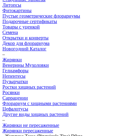
Литопсы
Фитокартины
Пустые геометрические флорариумы
Подарочные сертификаты
Товары с уценкой
Семена
Открытки и конверты
Декор для флорариума
Новогодний Каталог
–
Жирянки
Венерины Мухоловки
Гелиамфоры
Непентесы
Пузырчатки
Ростки хищных растений
Росянки
Саррацении
Флорариум с хищными растениями
Цефалотусы
Другие виды хищных растений
–
Жирянки не пересаженные
Жирянки пересаженные