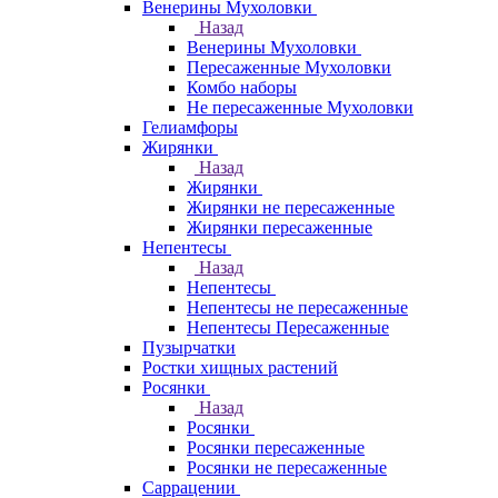
Венерины Мухоловки
Назад
Венерины Мухоловки
Пересаженные Мухоловки
Комбо наборы
Не пересаженные Мухоловки
Гелиамфоры
Жирянки
Назад
Жирянки
Жирянки не пересаженные
Жирянки пересаженные
Непентесы
Назад
Непентесы
Непентесы не пересаженные
Непентесы Пересаженные
Пузырчатки
Ростки хищных растений
Росянки
Назад
Росянки
Росянки пересаженные
Росянки не пересаженные
Саррацении