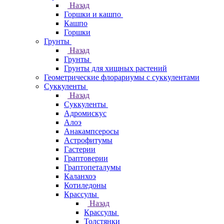
Назад
Горшки и кашпо
Кашпо
Горшки
Грунты
Назад
Грунты
Грунты для хищных растений
Геометрические флорариумы с суккулентами
Суккуленты
Назад
Суккуленты
Адромискус
Алоэ
Анакампсеросы
Астрофитумы
Гастерии
Граптоверии
Граптопеталумы
Каланхоэ
Котиледоны
Крассулы
Назад
Крассулы
Толстянки