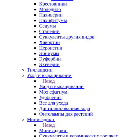
Крестовники
Молодило
Пахиверии
Пахифитумы
Седумы
Стапелии
Суккуленты других видов
Хавортии
Церопегии
Эониумы
Эуфорбии
Эхеверии
Тилландсии
Уход и выращивание
Назад
Уход и выращивание
Мох сфагнум
Удобрения
Все для ухода
Дистиллированная вода
Фитолампы для растений
Минисадики
Назад
Минисадики
Суккуленты в керамических горшках