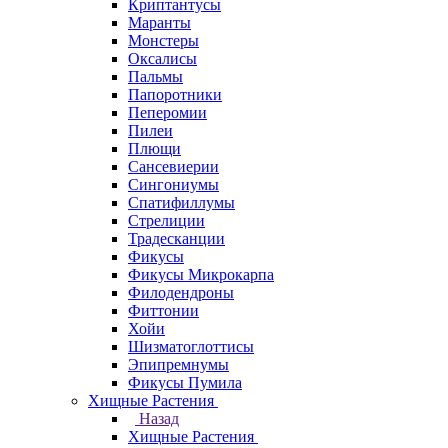
Криптантусы
Маранты
Монстеры
Оксалисы
Пальмы
Папоротники
Пеперомии
Пилеи
Плющи
Сансевиерии
Сингониумы
Спатифиллумы
Стрелиции
Традесканции
Фикусы
Фикусы Микрокарпа
Филодендроны
Фиттонии
Хойи
Шизматоглоттисы
Эпипремнумы
Фикусы Пумила
Хищные Растения
Назад
Хищные Растения