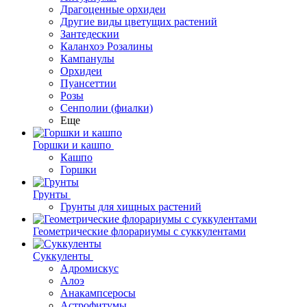
Драгоценные орхидеи
Другие виды цветущих растений
Зантедескии
Каланхоэ Розалины
Кампанулы
Орхидеи
Пуансеттии
Розы
Сенполии (фиалки)
Еще
Горшки и кашпо
Кашпо
Горшки
Грунты
Грунты для хищных растений
Геометрические флорариумы с суккулентами
Суккуленты
Адромискус
Алоэ
Анакампсеросы
Астрофитумы