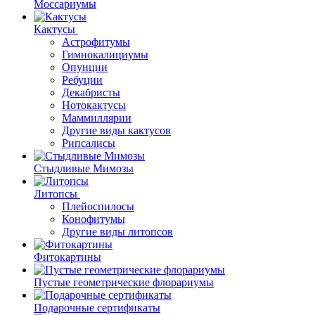
Моссариумы
Кактусы
Астрофитумы
Гимнокалициумы
Опунции
Ребуции
Декабристы
Нотокактусы
Маммиллярии
Другие виды кактусов
Рипсалисы
Стыдливые Мимозы
Литопсы
Плейоспилосы
Конофитумы
Другие виды литопсов
Фитокартины
Пустые геометрические флорариумы
Подарочные сертификаты