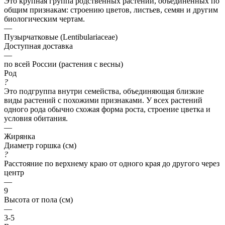
Это крупная группа родственных растений, объединённых по
общим признакам: строению цветов, листьев, семян и другим
биологическим чертам.
—
Пузырчатковые (Lentibulariaceae)
Доступная доставка
—
по всей России (растения с весны)
Род
?
Это подгруппа внутри семейства, объединяющая близкие
виды растений с похожими признаками. У всех растений
одного рода обычно схожая форма роста, строение цветка и
условия обитания.
—
Жирянка
Диаметр горшка (см)
?
Расстояние по верхнему краю от одного края до другого через
центр
—
9
Высота от пола (см)
—
3-5