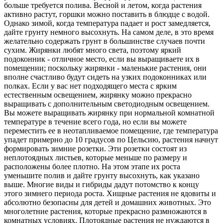
больше требуется полива. Весной и летом, когда растения
активно растут, горшки можно поставить в блюдце с водой.
Однако зимой, когда температура падает и рост замедляется,
дайте грунту немного высохнуть. На самом деле, в это время
желательно содержать грунт в большинстве случаев почти
сухим. Жирянки любят много света, поэтому яркий
подоконник - отличное место, если вы выращиваете их в
помещении; поскольку жирянки - маленькие растения, они
вполне счастливо будут сидеть на узких подоконниках или
полках. Если у вас нет подходящего места с ярким
естественным освещением, жирянку можно прекрасно
выращивать с дополнительным светодиодным освещением.
Вы можете выращивать жирянку при нормальной комнатной
температуре в течение всего года, но если вы можете
переместить ее в неотапливаемое помещение, где температура
упадет примерно до 10 градусов по Цельсию, растения начнут
формировать зимние розетки. Эти розетки состоят из
неплотоядных листьев, которые меньше по размеру и
расположены более плотно. На этом этапе их роста
уменьшите полив и дайте грунту высохнуть, как указано
выше. Многие виды и гибриды дадут потомство к концу
этого зимнего периода роста. Хищные растения не ядовиты и
абсолютно безопасны для детей и домашних животных. Это
многолетние растения, которые прекрасно размножаются в
комнатных условиях. Плотоядные растения не нуждаются в