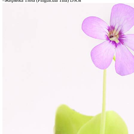
–
Жирянка Тина (Pinguicula Tina) D9см