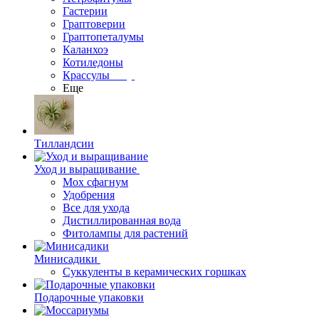
Гастерии
Граптоверии
Граптопеталумы
Каланхоэ
Котиледоны
Крассулы
Еще
Тилландсии
Уход и выращивание
Мох сфагнум
Удобрения
Все для ухода
Дистиллированная вода
Фитолампы для растений
Минисадики
Суккуленты в керамических горшках
Подарочные упаковки