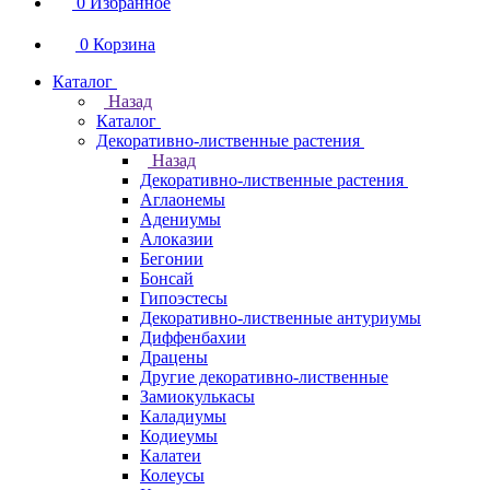
0
Избранное
0
Корзина
Каталог
Назад
Каталог
Декоративно-лиственные растения
Назад
Декоративно-лиственные растения
Аглаонемы
Адениумы
Алоказии
Бегонии
Бонсай
Гипоэстесы
Декоративно-лиственные антуриумы
Диффенбахии
Драцены
Другие декоративно-лиственные
Замиокулькасы
Каладиумы
Кодиеумы
Калатеи
Колеусы