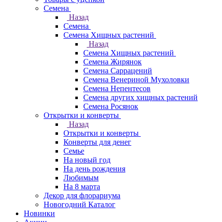
Семена
Назад
Семена
Семена Хищных растений
Назад
Семена Хищных растений
Семена Жирянок
Семена Саррацений
Семена Венериной Мухоловки
Семена Непентесов
Семена других хищных растений
Семена Росянок
Открытки и конверты
Назад
Открытки и конверты
Конверты для денег
Семье
На новый год
На день рождения
Любимым
На 8 марта
Декор для флорариума
Новогодний Каталог
Новинки