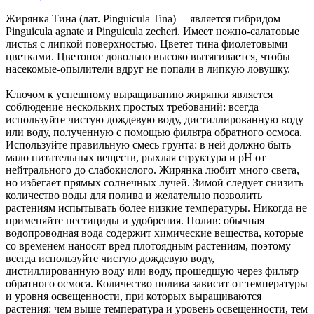
Жирянка Тина (лат. Pinguicula Tina) – является гибридом
Pinguicula agnate и Pinguicula zecheri. Имеет нежно-салатовые
листья с липкой поверхностью. Цветет тина фиолетовыми
цветками. Цветонос довольно высоко вытягивается, чтобы
насекомые-опылители вдруг не попали в липкую ловушку.
Ключом к успешному выращиванию жирянки является
соблюдение нескольких простых требований: всегда
используйте чистую дождевую воду, дистиллированную воду
или воду, полученную с помощью фильтра обратного осмоса.
Используйте правильную смесь грунта: в ней должно быть
мало питательных веществ, рыхлая структура и рН от
нейтрального до слабокислого. Жирянка любит много света,
но избегает прямых солнечных лучей. Зимой следует снизить
количество воды для полива и желательно позволить
растениям испытывать более низкие температуры. Никогда не
применяйте пестициды и удобрения. Полив: обычная
водопроводная вода содержит химические вещества, которые
со временем наносят вред плотоядным растениям, поэтому
всегда используйте чистую дождевую воду,
дистиллированную воду или воду, прошедшую через фильтр
обратного осмоса. Количество полива зависит от температуры
и уровня освещенности, при которых выращиваются
растения: чем выше температура и уровень освещенности, тем