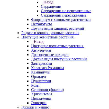
Назад
Саррацении
Саррацении не пересаженные
Саррацении пересаженные
Флорариум с хищными растениями
Цефалотусы
Другие виды хищных растений
Редкие и коллекционные растения
Цветущие комнатные растения
Назад
Цветущие комнатные растения
Антуриумы
Драгоценные орхидеи
Другие виды цветущих растений
Зантедескии
Каланхоэ Розалины
Кампанулы
Орхидеи
Пуансеттии
Розы
Сенполии (фиалки)
Хризантемы
Цикламены
Эписции
Горшки и кашпо