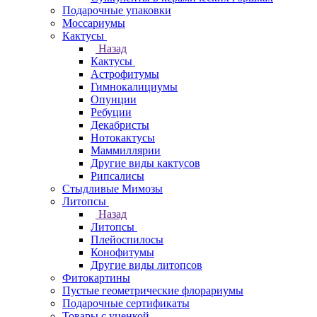
Подарочные упаковки
Моссариумы
Кактусы
Назад
Кактусы
Астрофитумы
Гимнокалициумы
Опунции
Ребуции
Декабристы
Нотокактусы
Маммиллярии
Другие виды кактусов
Рипсалисы
Стыдливые Мимозы
Литопсы
Назад
Литопсы
Плейоспилосы
Конофитумы
Другие виды литопсов
Фитокартины
Пустые геометрические флорариумы
Подарочные сертификаты
Товары с уценкой