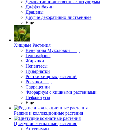
Декоративно-лиственные антуриумы
Диффенбахии
Драцены
Другие декоративно-лиственные
Еще
Хищные Растения
Венерины Мухоловки
Гелиамфоры
Жирянки
Непентесы
Пузырчатки
Ростки хищных растений
Росянки
Саррацении
Флорариум с хищными растениями
Цефалотусы
Еще
Редкие и коллекционные растения
Цветущие комнатные растения
Антуриумы