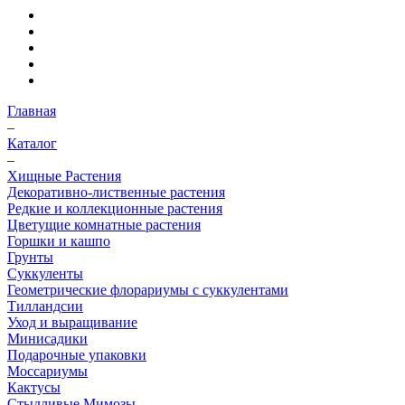
Главная
–
Каталог
–
Хищные Растения
Декоративно-лиственные растения
Редкие и коллекционные растения
Цветущие комнатные растения
Горшки и кашпо
Грунты
Суккуленты
Геометрические флорариумы с суккулентами
Тилландсии
Уход и выращивание
Минисадики
Подарочные упаковки
Моссариумы
Кактусы
Стыдливые Мимозы