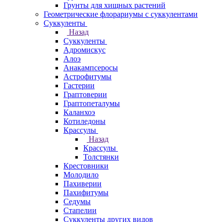
Грунты для хищных растений
Геометрические флорариумы с суккулентами
Суккуленты
Назад
Суккуленты
Адромискус
Алоэ
Анакампсеросы
Астрофитумы
Гастерии
Граптоверии
Граптопеталумы
Каланхоэ
Котиледоны
Крассулы
Назад
Крассулы
Толстянки
Крестовники
Молодило
Пахиверии
Пахифитумы
Седумы
Стапелии
Суккуленты других видов