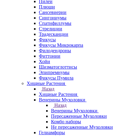
Пилеи
Плющи
Сансевиерии
Сингониумы
Спатифиллумы
Стрелиции
Традесканции
Фикусы
Фикусы Микрокарпа
Филодендроны
Фиттонии
Хойи
Шизматоглоттисы
Эпипремнумы
Фикусы Пумила
Хищные Растения
Назад
Хищные Растения
Венерины Мухоловки
Назад
Венерины Мухоловки
Пересаженные Мухоловки
Комбо наборы
Не пересаженные Мухоловки
Гелиамфоры