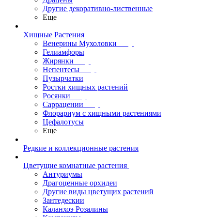
Другие декоративно-лиственные
Еще
Хищные Растения
Венерины Мухоловки
Гелиамфоры
Жирянки
Непентесы
Пузырчатки
Ростки хищных растений
Росянки
Саррацении
Флорариум с хищными растениями
Цефалотусы
Еще
Редкие и коллекционные растения
Цветущие комнатные растения
Антуриумы
Драгоценные орхидеи
Другие виды цветущих растений
Зантедескии
Каланхоэ Розалины