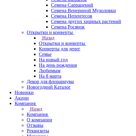
Семена Саррацений
Семена Венериной Мухоловки
Семена Непентесов
Семена других хищных растений
Семена Росянок
Открытки и конверты
Назад
Открытки и конверты
Конверты для денег
Семье
На новый год
На день рождения
Любимым
На 8 марта
Декор для флорариума
Новогодний Каталог
Новинки
Акции
Компания
Назад
Компания
О компании
Отзывы
Реквизиты