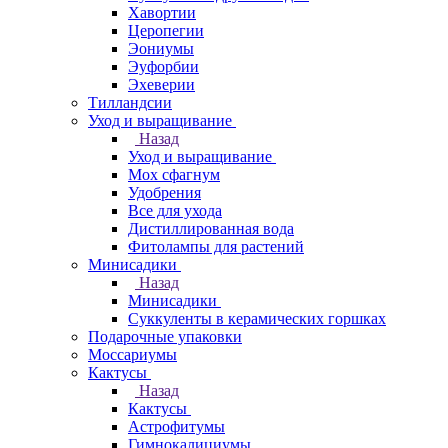
Хавортии
Церопегии
Эониумы
Эуфорбии
Эхеверии
Тилландсии
Уход и выращивание
Назад
Уход и выращивание
Мох сфагнум
Удобрения
Все для ухода
Дистиллированная вода
Фитолампы для растений
Минисадики
Назад
Минисадики
Суккуленты в керамических горшках
Подарочные упаковки
Моссариумы
Кактусы
Назад
Кактусы
Астрофитумы
Гимнокалициумы