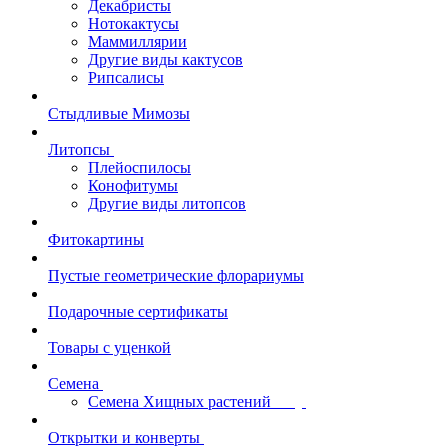
Декабристы
Нотокактусы
Маммиллярии
Другие виды кактусов
Рипсалисы
Стыдливые Мимозы
Литопсы
Плейоспилосы
Конофитумы
Другие виды литопсов
Фитокартины
Пустые геометрические флорариумы
Подарочные сертификаты
Товары с уценкой
Семена
Семена Хищных растений
Открытки и конверты