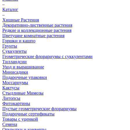
–
Каталог
–
Хищные Растения
Декоративно-лиственные растения
Редкие и коллекционные растения
Цветущие комнатные растения
Горшки и кашпо
Грунты
Суккуленты
Геометрические флорариумы с суккулентами
Тилландсии
Уход и выращивание
Минисадики
Подарочные упаковки
Моссариумы
Кактусы
Стыдливые Мимозы
Литопсы
Фитокартины
Пустые геометрические флорариумы
Подарочные сертификаты
Товары с уценкой
Семена
Открытки и конверты