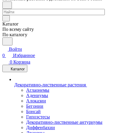
Каталог
По всему сайту
По каталогу
Войти
0
Избранное
0
Корзина
Каталог
Декоративно-лиственные растения
Аглаонемы
Адениумы
Алоказии
Бегонии
Бонсай
Гипоэстесы
Декоративно-лиственные антуриумы
Диффенбахии
Драцены