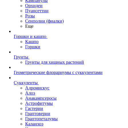
Кампанулы
Орхидеи
Пуансеттии
Розы
Сенполии (фиалки)
Еще
Горшки и кашпо
Кашпо
Горшки
Грунты
Грунты для хищных растений
Геометрические флорариумы с суккулентами
Суккуленты
Адромискус
Алоэ
Анакампсеросы
Астрофитумы
Гастерии
Граптоверии
Граптопеталумы
Каланхоэ