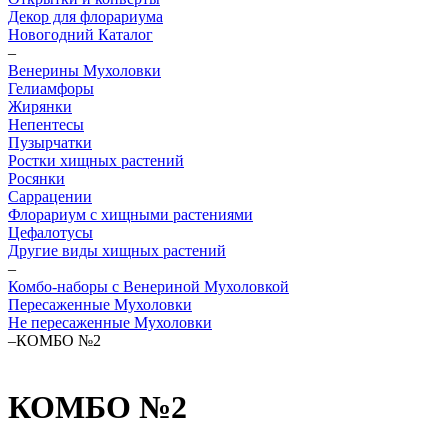
Декор для флорариума
Новогодний Каталог
–
Венерины Мухоловки
Гелиамфоры
Жирянки
Непентесы
Пузырчатки
Ростки хищных растений
Росянки
Саррацении
Флорариум с хищными растениями
Цефалотусы
Другие виды хищных растений
–
Комбо-наборы с Венериной Мухоловкой
Пересаженные Мухоловки
Не пересаженные Мухоловки
–
КОМБО №2
КОМБО №2