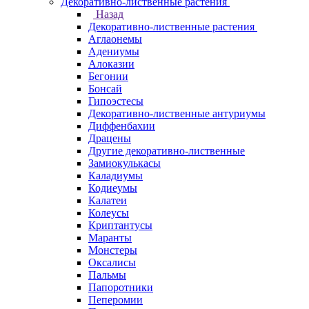
Декоративно-лиственные растения
Назад
Декоративно-лиственные растения
Аглаонемы
Адениумы
Алоказии
Бегонии
Бонсай
Гипоэстесы
Декоративно-лиственные антуриумы
Диффенбахии
Драцены
Другие декоративно-лиственные
Замиокулькасы
Каладиумы
Кодиеумы
Калатеи
Колеусы
Криптантусы
Маранты
Монстеры
Оксалисы
Пальмы
Папоротники
Пеперомии