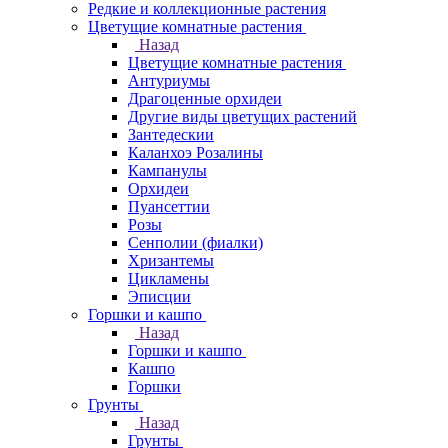
Редкие и коллекционные растения
Цветущие комнатные растения
Назад
Цветущие комнатные растения
Антуриумы
Драгоценные орхидеи
Другие виды цветущих растений
Зантедескии
Каланхоэ Розалины
Кампанулы
Орхидеи
Пуансеттии
Розы
Сенполии (фиалки)
Хризантемы
Цикламены
Эписции
Горшки и кашпо
Назад
Горшки и кашпо
Кашпо
Горшки
Грунты
Назад
Грунты