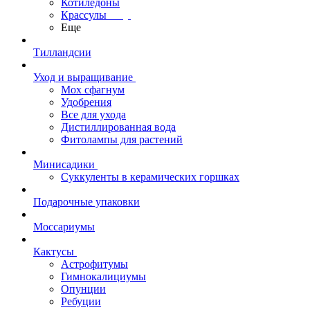
Котиледоны
Крассулы
Еще
Тилландсии
Уход и выращивание
Мох сфагнум
Удобрения
Все для ухода
Дистиллированная вода
Фитолампы для растений
Минисадики
Суккуленты в керамических горшках
Подарочные упаковки
Моссариумы
Кактусы
Астрофитумы
Гимнокалициумы
Опунции
Ребуции