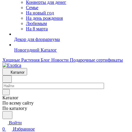
Конверты для денег
Семье
На новый год
На день рождения
Любимым
На 8 марта
Декор для флорариума
Новогодний Каталог
Хищные Растения
Блог
Новости
Подарочные сертификаты
Каталог
Каталог
По всему сайту
По каталогу
Войти
0
Избранное