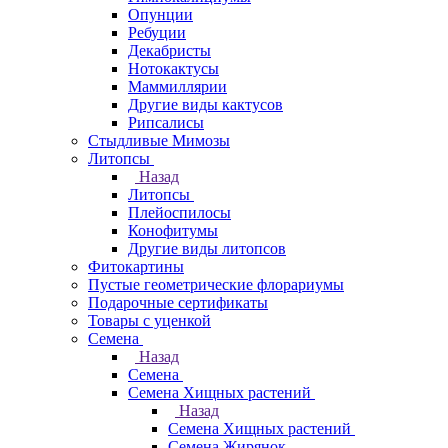
Опунции
Ребуции
Декабристы
Нотокактусы
Маммиллярии
Другие виды кактусов
Рипсалисы
Стыдливые Мимозы
Литопсы
Назад
Литопсы
Плейоспилосы
Конофитумы
Другие виды литопсов
Фитокартины
Пустые геометрические флорариумы
Подарочные сертификаты
Товары с уценкой
Семена
Назад
Семена
Семена Хищных растений
Назад
Семена Хищных растений
Семена Жирянок