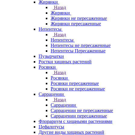
Жирянки
Назад
Жирянки
Жирянки не пересаженные
Жирянки пересаженные
Непентесы
Назад
Непентесы
Непентесы не пересаженные
Непентесы Пересаженные
Пузырчатки
Ростки хищных растений
Росянки
Назад
Росянки
Росянки пересаженные
Росянки не пересаженные
Саррацении
Назад
Саррацении
Саррацении не пересаженные
Саррацении пересаженные
Флорариум с хищными растениями
Цефалотусы
Другие виды хищных растений