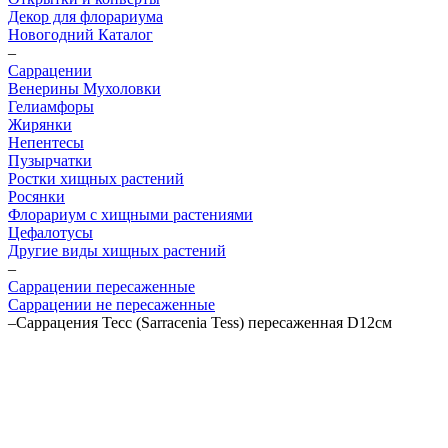
Декор для флорариума
Новогодний Каталог
–
Саррацении
Венерины Мухоловки
Гелиамфоры
Жирянки
Непентесы
Пузырчатки
Ростки хищных растений
Росянки
Флорариум с хищными растениями
Цефалотусы
Другие виды хищных растений
–
Саррацении пересаженные
Саррацении не пересаженные
–
Саррацения Тесс (Sarracenia Tess) пересаженная D12см