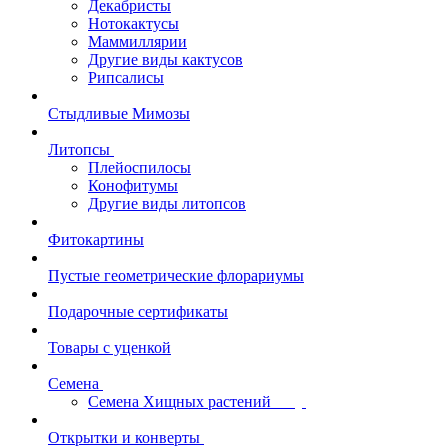
Декабристы
Нотокактусы
Маммиллярии
Другие виды кактусов
Рипсалисы
Стыдливые Мимозы
Литопсы
Плейоспилосы
Конофитумы
Другие виды литопсов
Фитокартины
Пустые геометрические флорариумы
Подарочные сертификаты
Товары с уценкой
Семена
Семена Хищных растений
Открытки и конверты