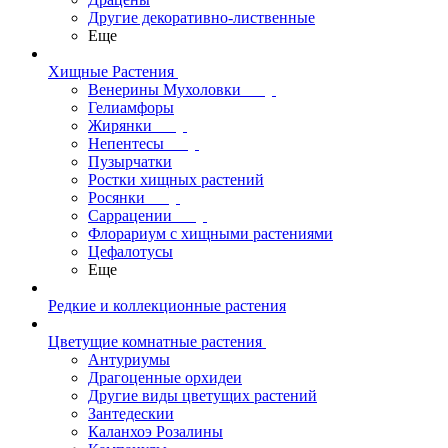
Другие декоративно-лиственные
Еще
Хищные Растения
Венерины Мухоловки
Гелиамфоры
Жирянки
Непентесы
Пузырчатки
Ростки хищных растений
Росянки
Саррацении
Флорариум с хищными растениями
Цефалотусы
Еще
Редкие и коллекционные растения
Цветущие комнатные растения
Антуриумы
Драгоценные орхидеи
Другие виды цветущих растений
Зантедескии
Каланхоэ Розалины