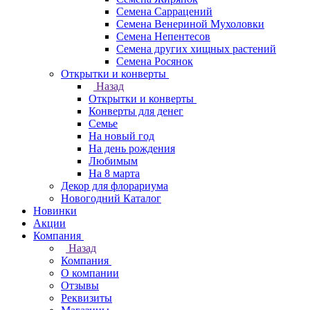
Семена Саррацений
Семена Венериной Мухоловки
Семена Непентесов
Семена других хищных растений
Семена Росянок
Открытки и конверты
Назад
Открытки и конверты
Конверты для денег
Семье
На новый год
На день рождения
Любимым
На 8 марта
Декор для флорариума
Новогодний Каталог
Новинки
Акции
Компания
Назад
Компания
О компании
Отзывы
Реквизиты