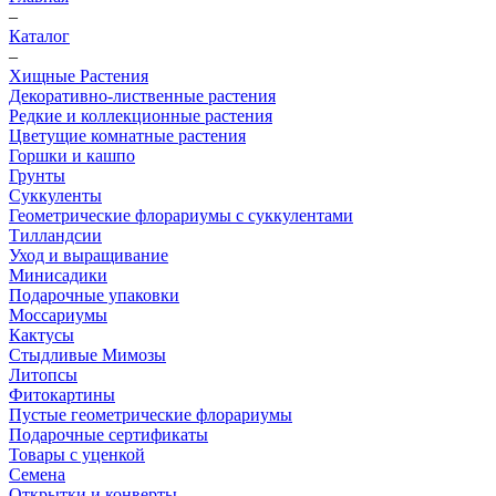
–
Каталог
–
Хищные Растения
Декоративно-лиственные растения
Редкие и коллекционные растения
Цветущие комнатные растения
Горшки и кашпо
Грунты
Суккуленты
Геометрические флорариумы с суккулентами
Тилландсии
Уход и выращивание
Минисадики
Подарочные упаковки
Моссариумы
Кактусы
Стыдливые Мимозы
Литопсы
Фитокартины
Пустые геометрические флорариумы
Подарочные сертификаты
Товары с уценкой
Семена
Открытки и конверты