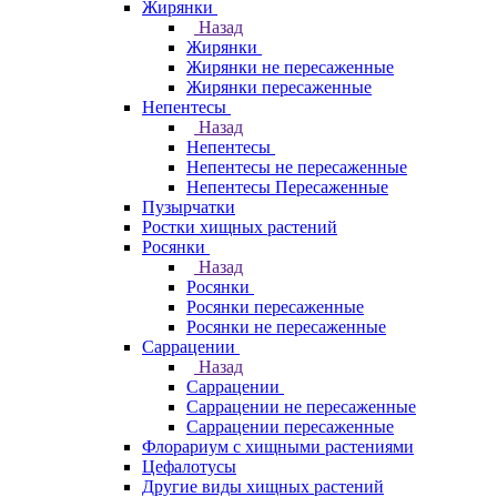
Жирянки
Назад
Жирянки
Жирянки не пересаженные
Жирянки пересаженные
Непентесы
Назад
Непентесы
Непентесы не пересаженные
Непентесы Пересаженные
Пузырчатки
Ростки хищных растений
Росянки
Назад
Росянки
Росянки пересаженные
Росянки не пересаженные
Саррацении
Назад
Саррацении
Саррацении не пересаженные
Саррацении пересаженные
Флорариум с хищными растениями
Цефалотусы
Другие виды хищных растений