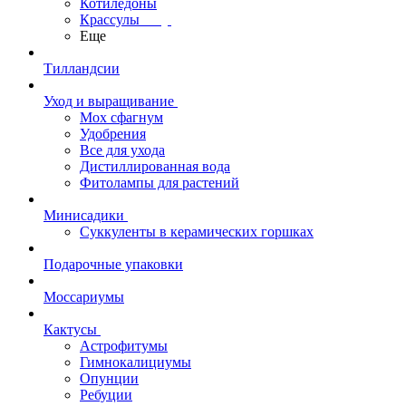
Котиледоны
Крассулы
Еще
Тилландсии
Уход и выращивание
Мох сфагнум
Удобрения
Все для ухода
Дистиллированная вода
Фитолампы для растений
Минисадики
Суккуленты в керамических горшках
Подарочные упаковки
Моссариумы
Кактусы
Астрофитумы
Гимнокалициумы
Опунции
Ребуции