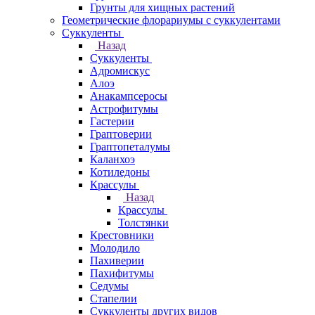
Грунты для хищных растений
Геометрические флорариумы с суккулентами
Суккуленты
Назад
Суккуленты
Адромискус
Алоэ
Анакампсеросы
Астрофитумы
Гастерии
Граптоверии
Граптопеталумы
Каланхоэ
Котиледоны
Крассулы
Назад
Крассулы
Толстянки
Крестовники
Молодило
Пахиверии
Пахифитумы
Седумы
Стапелии
Суккуленты других видов