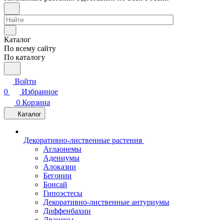
Каталог
По всему сайту
По каталогу
Войти
0
Избранное
0
Корзина
Каталог
Декоративно-лиственные растения
Аглаонемы
Адениумы
Алоказии
Бегонии
Бонсай
Гипоэстесы
Декоративно-лиственные антуриумы
Диффенбахии
Драцены