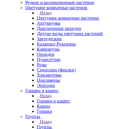
Редкие и коллекционные растения
Цветущие комнатные растения
Назад
Цветущие комнатные растения
Антуриумы
Драгоценные орхидеи
Другие виды цветущих растений
Зантедескии
Каланхоэ Розалины
Кампанулы
Орхидеи
Пуансеттии
Розы
Сенполии (фиалки)
Хризантемы
Цикламены
Эписции
Горшки и кашпо
Назад
Горшки и кашпо
Кашпо
Горшки
Грунты
Назад
Грунты