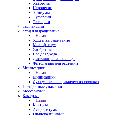
Хавортии
Церопегии
Эониумы
Эуфорбии
Эхеверии
Тилландсии
Уход и выращивание
Назад
Уход и выращивание
Мох сфагнум
Удобрения
Все для ухода
Дистиллированная вода
Фитолампы для растений
Минисадики
Назад
Минисадики
Суккуленты в керамических горшках
Подарочные упаковки
Моссариумы
Кактусы
Назад
Кактусы
Астрофитумы
Гимнокалициумы