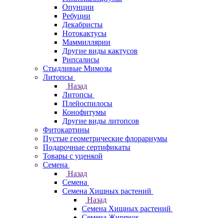
Опунции
Ребуции
Декабристы
Нотокактусы
Маммиллярии
Другие виды кактусов
Рипсалисы
Стыдливые Мимозы
Литопсы
Назад
Литопсы
Плейоспилосы
Конофитумы
Другие виды литопсов
Фитокартины
Пустые геометрические флорариумы
Подарочные сертификаты
Товары с уценкой
Семена
Назад
Семена
Семена Хищных растений
Назад
Семена Хищных растений
Семена Жирянок