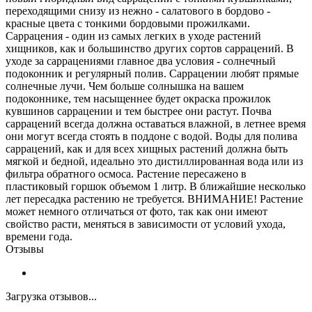
переходящими снизу из нежно - салатового в бордово -
красные цвета с тонкими бордовыми прожилками.
Саррацения - один из самых легких в уходе растений
хищников, как и большинство других сортов саррацений. В
уходе за саррацениями главное два условия - солнечный
подоконник и регулярный полив. Саррацении любят прямые
солнечные лучи. Чем больше солнышка на вашем
подоконнике, тем насыщеннее будет окраска прожилок
кувшинов саррацении и тем быстрее они растут. Почва
саррацений всегда должна оставаться влажной, в летнее время
они могут всегда стоять в поддоне с водой. Воды для полива
саррацений, как и для всех хищных растений должна быть
мягкой и бедной, идеально это дистиллированная вода или из
фильтра обратного осмоса. Растение пересажено в
пластиковый горшок объемом 1 литр. В ближайшие несколько
лет пересадка растению не требуется. ВНИМАНИЕ! Растение
может немного отличаться от фото, так как они имеют
свойство расти, меняться в зависимости от условий ухода,
времени года.
Отзывы
Загрузка отзывов...