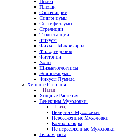
Пилеи
Плющи
Сансевиерии
Сингониумы
Спатифиллумы
Стрелиции
Традесканции
Фикусы
Фикусы Микрокарпа
Филодендроны
Фиттонии
Хойи
Шизматоглоттисы
Эпипремнумы
Фикусы Пумила
Хищные Растения
Назад
Хищные Растения
Венерины Мухоловки
Назад
Венерины Мухоловки
Пересаженные Мухоловки
Комбо наборы
Не пересаженные Мухоловки
Гелиамфоры