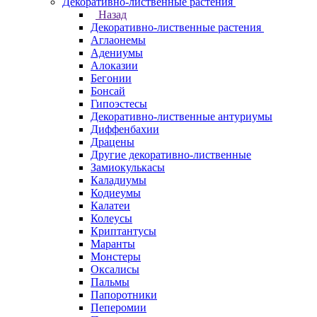
Декоративно-лиственные растения
Назад
Декоративно-лиственные растения
Аглаонемы
Адениумы
Алоказии
Бегонии
Бонсай
Гипоэстесы
Декоративно-лиственные антуриумы
Диффенбахии
Драцены
Другие декоративно-лиственные
Замиокулькасы
Каладиумы
Кодиеумы
Калатеи
Колеусы
Криптантусы
Маранты
Монстеры
Оксалисы
Пальмы
Папоротники
Пеперомии