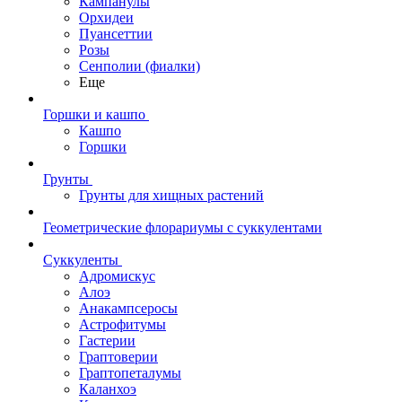
Кампанулы
Орхидеи
Пуансеттии
Розы
Сенполии (фиалки)
Еще
Горшки и кашпо
Кашпо
Горшки
Грунты
Грунты для хищных растений
Геометрические флорариумы с суккулентами
Суккуленты
Адромискус
Алоэ
Анакампсеросы
Астрофитумы
Гастерии
Граптоверии
Граптопеталумы
Каланхоэ