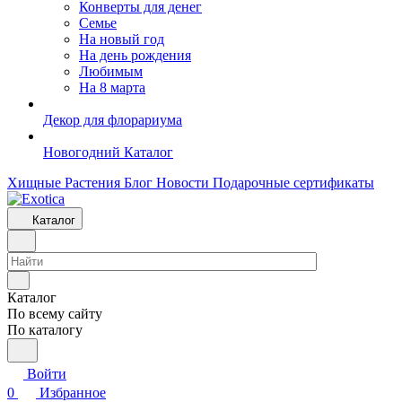
Конверты для денег
Семье
На новый год
На день рождения
Любимым
На 8 марта
Декор для флорариума
Новогодний Каталог
Хищные Растения
Блог
Новости
Подарочные сертификаты
Каталог
Каталог
По всему сайту
По каталогу
Войти
0
Избранное