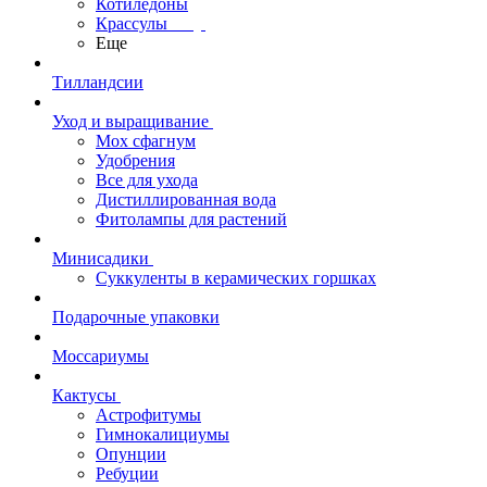
Котиледоны
Крассулы
Еще
Тилландсии
Уход и выращивание
Мох сфагнум
Удобрения
Все для ухода
Дистиллированная вода
Фитолампы для растений
Минисадики
Суккуленты в керамических горшках
Подарочные упаковки
Моссариумы
Кактусы
Астрофитумы
Гимнокалициумы
Опунции
Ребуции