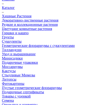
–
Каталог
–
Хищные Растения
Декоративно-лиственные растения
Редкие и коллекционные растения
Цветущие комнатные растения
Горшки и кашпо
Грунты
Суккуленты
Геометрические флорариумы с суккулентами
Тилландсии
Уход и выращивание
Минисадики
Подарочные упаковки
Моссариумы
Кактусы
Стыдливые Мимозы
Литопсы
Фитокартины
Пустые геометрические флорариумы
Подарочные сертификаты
Товары с уценкой
Семена
Открытки и конверты