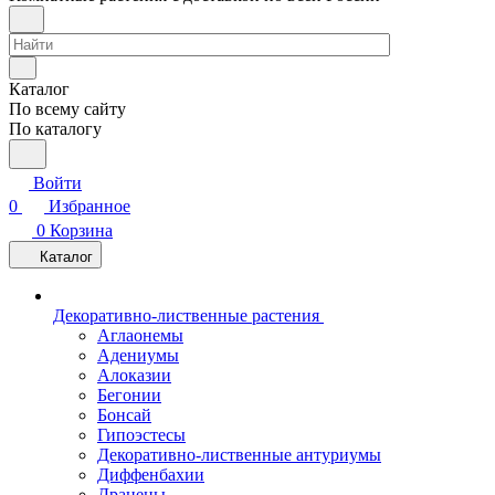
Каталог
По всему сайту
По каталогу
Войти
0
Избранное
0
Корзина
Каталог
Декоративно-лиственные растения
Аглаонемы
Адениумы
Алоказии
Бегонии
Бонсай
Гипоэстесы
Декоративно-лиственные антуриумы
Диффенбахии
Драцены