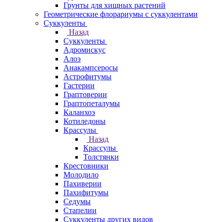
Грунты для хищных растений
Геометрические флорариумы с суккулентами
Суккуленты
Назад
Суккуленты
Адромискус
Алоэ
Анакампсеросы
Астрофитумы
Гастерии
Граптоверии
Граптопеталумы
Каланхоэ
Котиледоны
Крассулы
Назад
Крассулы
Толстянки
Крестовники
Молодило
Пахиверии
Пахифитумы
Седумы
Стапелии
Суккуленты других видов