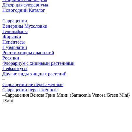
Декор для флорариума
Новогодний Каталог
–
Саррацении
Венерины Мухоловки
Гелиамфоры
Жирянки
Непентесы
Пузырчатки
Ростки хищных растений
Росянки
Флорариум с хищными растениями
Цефалотусы
Другие виды хищных растений
–
Саррацении не пересаженные
Саррацении пересаженные
–
Саррацения Веноза Грин Мини (Sarracenia Venosa Green Mini)
D5см