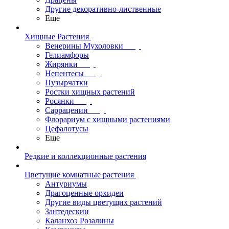
Другие декоративно-лиственные
Еще
Хищные Растения
Венерины Мухоловки
Гелиамфоры
Жирянки
Непентесы
Пузырчатки
Ростки хищных растений
Росянки
Саррацении
Флорариум с хищными растениями
Цефалотусы
Еще
Редкие и коллекционные растения
Цветущие комнатные растения
Антуриумы
Драгоценные орхидеи
Другие виды цветущих растений
Зантедескии
Каланхоэ Розалины