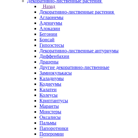
Декоративно-лиственные растения
Назад
Декоративно-лиственные растения
Аглаонемы
Адениумы
Алоказии
Бегонии
Бонсай
Гипоэстесы
Декоративно-лиственные антуриумы
Диффенбахии
Драцены
Другие декоративно-лиственные
Замиокулькасы
Каладиумы
Кодиеумы
Калатеи
Колеусы
Криптантусы
Маранты
Монстеры
Оксалисы
Пальмы
Папоротники
Пеперомии