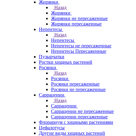
Жирянки
Назад
Жирянки
Жирянки не пересаженные
Жирянки пересаженные
Непентесы
Назад
Непентесы
Непентесы не пересаженные
Непентесы Пересаженные
Пузырчатки
Ростки хищных растений
Росянки
Назад
Росянки
Росянки пересаженные
Росянки не пересаженные
Саррацении
Назад
Саррацении
Саррацении не пересаженные
Саррацении пересаженные
Флорариум с хищными растениями
Цефалотусы
Другие виды хищных растений