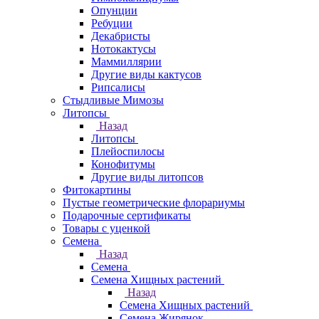
Опунции
Ребуции
Декабристы
Нотокактусы
Маммиллярии
Другие виды кактусов
Рипсалисы
Стыдливые Мимозы
Литопсы
Назад
Литопсы
Плейоспилосы
Конофитумы
Другие виды литопсов
Фитокартины
Пустые геометрические флорариумы
Подарочные сертификаты
Товары с уценкой
Семена
Назад
Семена
Семена Хищных растений
Назад
Семена Хищных растений
Семена Жирянок