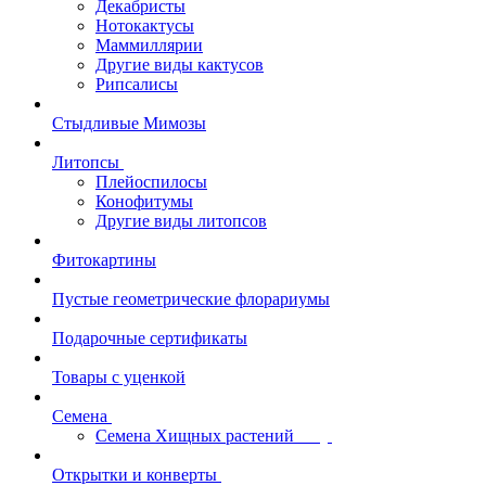
Декабристы
Нотокактусы
Маммиллярии
Другие виды кактусов
Рипсалисы
Стыдливые Мимозы
Литопсы
Плейоспилосы
Конофитумы
Другие виды литопсов
Фитокартины
Пустые геометрические флорариумы
Подарочные сертификаты
Товары с уценкой
Семена
Семена Хищных растений
Открытки и конверты