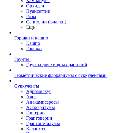
Кампанулы
Орхидеи
Пуансеттии
Розы
Сенполии (фиалки)
Еще
Горшки и кашпо
Кашпо
Горшки
Грунты
Грунты для хищных растений
Геометрические флорариумы с суккулентами
Суккуленты
Адромискус
Алоэ
Анакампсеросы
Астрофитумы
Гастерии
Граптоверии
Граптопеталумы
Каланхоэ