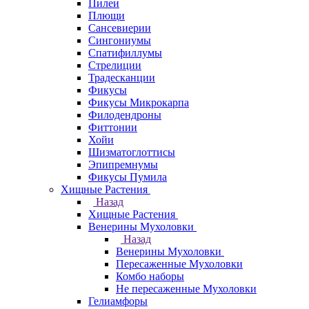
Пилеи
Плющи
Сансевиерии
Сингониумы
Спатифиллумы
Стрелиции
Традесканции
Фикусы
Фикусы Микрокарпа
Филодендроны
Фиттонии
Хойи
Шизматоглоттисы
Эпипремнумы
Фикусы Пумила
Хищные Растения
Назад
Хищные Растения
Венерины Мухоловки
Назад
Венерины Мухоловки
Пересаженные Мухоловки
Комбо наборы
Не пересаженные Мухоловки
Гелиамфоры