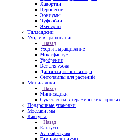
Хавортии
Церопегии
Эониумы
Эуфорбии
Эхеверии
Тилландсии
Уход и выращивание
Назад
Уход и выращивание
Мох сфагнум
Удобрения
Все для ухода
Дистиллированная вода
Фитолампы для растений
Минисадики
Назад
Минисадики
Суккуленты в керамических горшках
Подарочные упаковки
Моссариумы
Кактусы
Назад
Кактусы
Астрофитумы
Гимнокалициумы