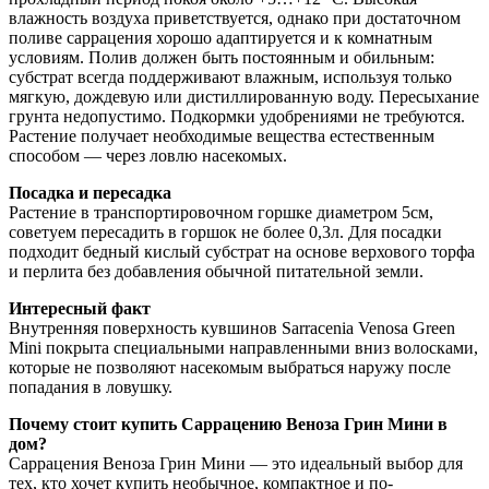
влажность воздуха приветствуется, однако при достаточном
поливе саррацения хорошо адаптируется и к комнатным
условиям. Полив должен быть постоянным и обильным:
субстрат всегда поддерживают влажным, используя только
мягкую, дождевую или дистиллированную воду. Пересыхание
грунта недопустимо. Подкормки удобрениями не требуются.
Растение получает необходимые вещества естественным
способом — через ловлю насекомых.
Посадка и пересадка
Растение в транспортировочном горшке диаметром 5см,
советуем пересадить в горшок не более 0,3л. Для посадки
подходит бедный кислый субстрат на основе верхового торфа
и перлита без добавления обычной питательной земли.
Интересный факт
Внутренняя поверхность кувшинов Sarracenia Venosa Green
Mini покрыта специальными направленными вниз волосками,
которые не позволяют насекомым выбраться наружу после
попадания в ловушку.
Почему стоит купить Саррацению Веноза Грин Мини в
дом?
Саррацения Веноза Грин Мини — это идеальный выбор для
тех, кто хочет купить необычное, компактное и по-