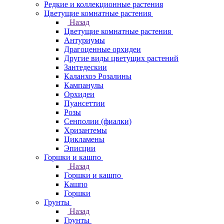
Редкие и коллекционные растения
Цветущие комнатные растения
Назад
Цветущие комнатные растения
Антуриумы
Драгоценные орхидеи
Другие виды цветущих растений
Зантедескии
Каланхоэ Розалины
Кампанулы
Орхидеи
Пуансеттии
Розы
Сенполии (фиалки)
Хризантемы
Цикламены
Эписции
Горшки и кашпо
Назад
Горшки и кашпо
Кашпо
Горшки
Грунты
Назад
Грунты