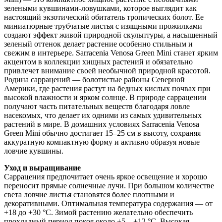
зелеными кувшинами-ловушками, которое выглядит как
настоящий экзотический обитатель тропических болот. Ее
миниатюрные трубчатые листья с изящными прожилками
создают эффект живой природной скульптуры, а насыщенный
зеленый оттенок делает растение особенно стильным и
свежим в интерьере. Sarracenia Venosa Green Mini станет ярким
акцентом в коллекции хищных растений и обязательно
привлечет внимание своей необычной природной красотой.
Родина саррацений — болотистые районы Северной
Америки, где растения растут на бедных кислых почвах при
высокой влажности и ярком солнце. В природе саррацении
получают часть питательных веществ благодаря ловле
насекомых, что делает их одними из самых удивительных
растений в мире. В домашних условиях Sarracenia Venosa
Green Mini обычно достигает 15–25 см в высоту, сохраняя
аккуратную компактную форму и активно образуя новые
ловчие кувшины.
Уход и выращивание
Саррацения предпочитает очень яркое освещение и хорошо
переносит прямые солнечные лучи. При большом количестве
света ловчие листья становятся более плотными и
декоративными. Оптимальная температура содержания — от
+18 до +30 °C. Зимой растению желательно обеспечить
прохладный период покоя около +5…+12 °C. Высокая