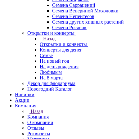
Семена Саррацений
Семена Венериной Мухоловки
Семена Непентесов
Семена других хищных растений
Семена Росянок
Открытки и конверты
Назад
Открытки и конверты
Конверты для денег
Семье
На новый год
На день рождения
Любимым
На 8 марта
Декор для флорариума
Новогодний Каталог
Новинки
Акции
Компания
Назад
Компания
О компании
Отзывы
Реквизиты