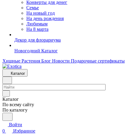
Конверты для денег
Семье
На новый год
На день рождения
Любимым
На 8 марта
Декор для флорариума
Новогодний Каталог
Хищные Растения
Блог
Новости
Подарочные сертификаты
Каталог
Каталог
По всему сайту
По каталогу
Войти
0
Избранное