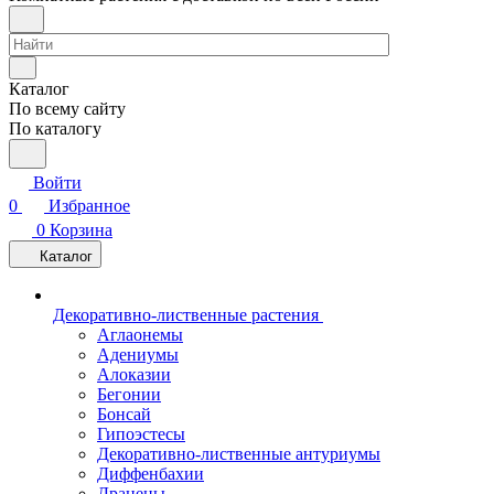
Каталог
По всему сайту
По каталогу
Войти
0
Избранное
0
Корзина
Каталог
Декоративно-лиственные растения
Аглаонемы
Адениумы
Алоказии
Бегонии
Бонсай
Гипоэстесы
Декоративно-лиственные антуриумы
Диффенбахии
Драцены