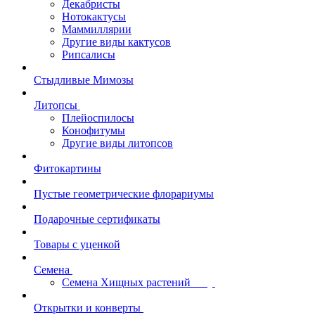
Декабристы
Нотокактусы
Маммиллярии
Другие виды кактусов
Рипсалисы
Стыдливые Мимозы
Литопсы
Плейоспилосы
Конофитумы
Другие виды литопсов
Фитокартины
Пустые геометрические флорариумы
Подарочные сертификаты
Товары с уценкой
Семена
Семена Хищных растений
Открытки и конверты