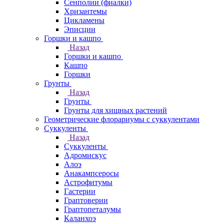
Сенполии (фиалки)
Хризантемы
Цикламены
Эписции
Горшки и кашпо
Назад
Горшки и кашпо
Кашпо
Горшки
Грунты
Назад
Грунты
Грунты для хищных растений
Геометрические флорариумы с суккулентами
Суккуленты
Назад
Суккуленты
Адромискус
Алоэ
Анакампсеросы
Астрофитумы
Гастерии
Граптоверии
Граптопеталумы
Каланхоэ