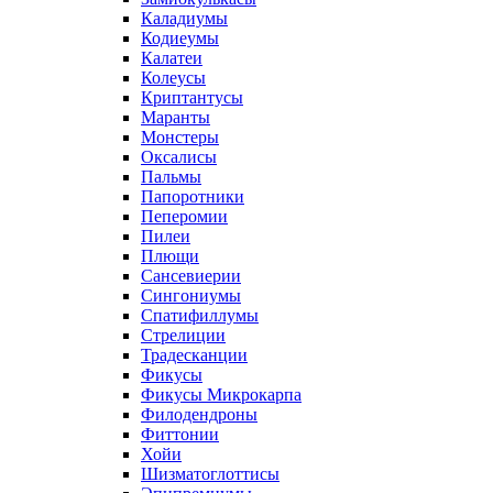
Каладиумы
Кодиеумы
Калатеи
Колеусы
Криптантусы
Маранты
Монстеры
Оксалисы
Пальмы
Папоротники
Пеперомии
Пилеи
Плющи
Сансевиерии
Сингониумы
Спатифиллумы
Стрелиции
Традесканции
Фикусы
Фикусы Микрокарпа
Филодендроны
Фиттонии
Хойи
Шизматоглоттисы