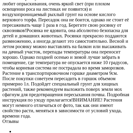
любит опрыскивания, очень яркий свет (при плохом
освещении роса на листиках не появится) и
воздухопроницаемый рыхлый грунт на основе кислого
верхового торфа. Пересадок она не боится, однако не стоит её
пересаживать чаще 1 раза в год. Берегите свою росянку от
сквозняков!Росянка не ядовита, она абсолютно безопасна для
детей и домашних животных. Росянки прекрасно поддаются
размножению, а иногда делают это самостоятельно. Весной и
летом росянку можно выставлять на балкон или высаживать
на дачный участок, перепады температуры она переносит
хорошо. Однако поздней осенью и зимой лучше забрать в
помещение, где температура не опускается ниже 10 градусов,
чтобы корневая система не пострадала во время заморозков.
Растение в транспортировочном горшке диаметром 9см.
После покупки советуем пересадить в горшок объемом
примерно 1л. Подойдет специальный грунт для хищных
растений, также рекомендуем выложить поверх земли мох
сфагнум для предотвращения пересыхания почвы. Подробная
инструкция по уходу прилагается!ВНИМАНИЕ! Растения
могут немного отличаться от фото, так как они имеют
свойство расти, меняться в зависимости от условий ухода,
времени года.
Отзывы