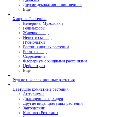
Другие декоративно-лиственные
Еще
Хищные Растения
Венерины Мухоловки
Гелиамфоры
Жирянки
Непентесы
Пузырчатки
Ростки хищных растений
Росянки
Саррацении
Флорариум с хищными растениями
Цефалотусы
Еще
Редкие и коллекционные растения
Цветущие комнатные растения
Антуриумы
Драгоценные орхидеи
Другие виды цветущих растений
Зантедескии
Каланхоэ Розалины