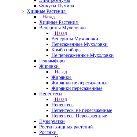
Эпипремнумы
Фикусы Пумила
Хищные Растения
Назад
Хищные Растения
Венерины Мухоловки
Назад
Венерины Мухоловки
Пересаженные Мухоловки
Комбо наборы
Не пересаженные Мухоловки
Гелиамфоры
Жирянки
Назад
Жирянки
Жирянки не пересаженные
Жирянки пересаженные
Непентесы
Назад
Непентесы
Непентесы не пересаженные
Непентесы Пересаженные
Пузырчатки
Ростки хищных растений
Росянки