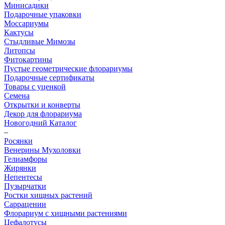
Минисадики
Подарочные упаковки
Моссариумы
Кактусы
Стыдливые Мимозы
Литопсы
Фитокартины
Пустые геометрические флорариумы
Подарочные сертификаты
Товары с уценкой
Семена
Открытки и конверты
Декор для флорариума
Новогодний Каталог
–
Росянки
Венерины Мухоловки
Гелиамфоры
Жирянки
Непентесы
Пузырчатки
Ростки хищных растений
Саррацении
Флорариум с хищными растениями
Цефалотусы