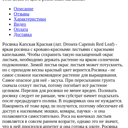
Описание
Отзывы
Характеристики
Видео
Оплата
Доставка
Росянка Капская Красная (лат. Drosera Сapensis Red Leaf) -
яркая росянка с кроваво-красными листьями с красными
капельками. Чтобы сохранить такую насыщенный окрас
листьев, необходимо держать растение на ярком солнечном
подоконнике. Зимой листья окрас листьев может потускнеть,
но с приходом весны красный цвет вернется.Росянка - не
самое сложное насекомоядное растение для выращивания.
Самое опасное для неё - засуха. При пересыхании грунта
сначала сохнут листья, потому погибает всё растение
целиком. Перелив для росянки не менее вреден. Поливать
росянку следует не раньше, чем субстрат начнет подсыхать
после предыдущего полива. В подкормках она не нуждается.
Накормить её тоже вряд ли получится, поэтому обеспечьте ей
доступ к насекомым: мошки, комары, паучки - и она
полакомится самостоятельно. Роса на кончиках листьев
появляется в совсем раннем возрасте, однако это не значит,
что в ней проснулся аппетит и она готова к охоте. Росянка