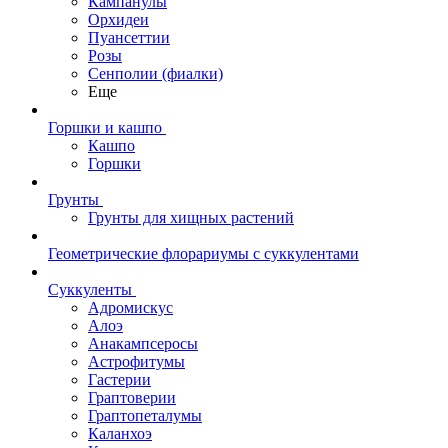
Кампанулы
Орхидеи
Пуансеттии
Розы
Сенполии (фиалки)
Еще
Горшки и кашпо
Кашпо
Горшки
Грунты
Грунты для хищных растений
Геометрические флорариумы с суккулентами
Суккуленты
Адромискус
Алоэ
Анакампсеросы
Астрофитумы
Гастерии
Граптоверии
Граптопеталумы
Каланхоэ