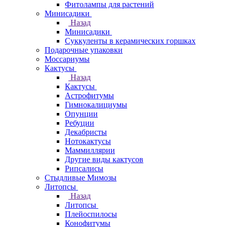
Фитолампы для растений
Минисадики
Назад
Минисадики
Суккуленты в керамических горшках
Подарочные упаковки
Моссариумы
Кактусы
Назад
Кактусы
Астрофитумы
Гимнокалициумы
Опунции
Ребуции
Декабристы
Нотокактусы
Маммиллярии
Другие виды кактусов
Рипсалисы
Стыдливые Мимозы
Литопсы
Назад
Литопсы
Плейоспилосы
Конофитумы