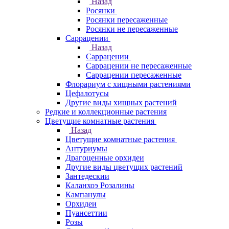
Назад
Росянки
Росянки пересаженные
Росянки не пересаженные
Саррацении
Назад
Саррацении
Саррацении не пересаженные
Саррацении пересаженные
Флорариум с хищными растениями
Цефалотусы
Другие виды хищных растений
Редкие и коллекционные растения
Цветущие комнатные растения
Назад
Цветущие комнатные растения
Антуриумы
Драгоценные орхидеи
Другие виды цветущих растений
Зантедескии
Каланхоэ Розалины
Кампанулы
Орхидеи
Пуансеттии
Розы