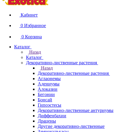
Кабинет
0
Избранное
0
Корзина
Каталог
Назад
Каталог
Декоративно-лиственные растения
Назад
Декоративно-лиственные растения
Аглаонемы
Адениумы
Алоказии
Бегонии
Бонсай
Гипоэстесы
Декоративно-лиственные антуриумы
Диффенбахии
Драцены
Другие декоративно-лиственные
Замиокулькасы