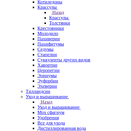
Котиледоны
Крассулы
Назад
Крассулы
Толстянки
Крестовники
Молодило
Пахиверии
Пахифитумы
Седумы
Стапелии
Суккуленты других видов
Хавортии
Церопегии
Эониумы
Эуфорбии
Эхеверии
Тилландсии
Уход и выращивание
Назад
Уход и выращивание
Мох сфагнум
Удобрения
Все для ухода
Дистиллированная вода