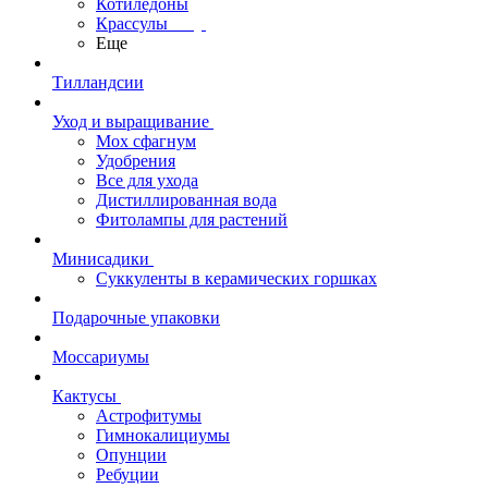
Котиледоны
Крассулы
Еще
Тилландсии
Уход и выращивание
Мох сфагнум
Удобрения
Все для ухода
Дистиллированная вода
Фитолампы для растений
Минисадики
Суккуленты в керамических горшках
Подарочные упаковки
Моссариумы
Кактусы
Астрофитумы
Гимнокалициумы
Опунции
Ребуции