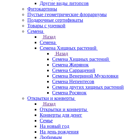
Другие виды литопсов
Фитокартины
Пустые геометрические флорариумы
Подарочные сертификаты
Товары с уценкой
Семена
Назад
Семена
Семена Хищных растений
Назад
Семена Хищных растений
Семена Жирянок
Семена Саррацений
Семена Венериной Мухоловки
Семена Непентесов
Семена других хищных растений
Семена Росянок
Открытки и конверты
Назад
Открытки и конверты
Конверты для денег
Семье
На новый год
На день рождения
Любимым