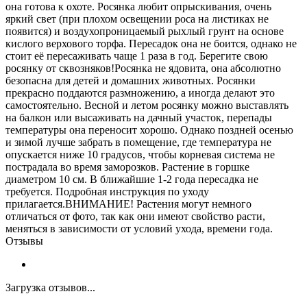
она готова к охоте. Росянка любит опрыскивания, очень
яркий свет (при плохом освещении роса на листиках не
появится) и воздухопроницаемый рыхлый грунт на основе
кислого верхового торфа. Пересадок она не боится, однако не
стоит её пересаживать чаще 1 раза в год. Берегите свою
росянку от сквозняков!Росянка не ядовита, она абсолютно
безопасна для детей и домашних животных. Росянки
прекрасно поддаются размножению, а иногда делают это
самостоятельно. Весной и летом росянку можно выставлять
на балкон или высаживать на дачный участок, перепады
температуры она переносит хорошо. Однако поздней осенью
и зимой лучше забрать в помещение, где температура не
опускается ниже 10 градусов, чтобы корневая система не
пострадала во время заморозков. Растение в горшке
диаметром 10 см. В ближайшие 1-2 года пересадка не
требуется. Подробная инструкция по уходу
прилагается.ВНИМАНИЕ! Растения могут немного
отличаться от фото, так как они имеют свойство расти,
меняться в зависимости от условий ухода, времени года.
Отзывы
Загрузка отзывов...