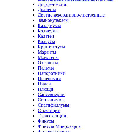
Диффенбахии
Драцены
Другие декоративно-лиственные
Замиокулькасы
Каладиумы
Кодиеумы
Калатеи
Колеусы
Криптантусы
Маранты
Монстеры
Оксалисы
Пальмы
Папоротники
Пеперомии
Пилеи
Плющи
Сансевиерии
Сингониумы
Спатифиллумы
Стрелиции
Традесканции
Фикусы
Фикусы Микрокарпа
Филодендроны