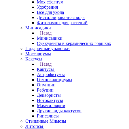
Мох сфагнум
Удобрения
Все для ухода
Дистиллированная вода
Фитолампы для растений
Минисадики
Назад
Минисадики
Суккуленты в керамических горшках
Подарочные упаковки
Моссариумы
Кактусы
Назад
Кактусы
Астрофитумы
Гимнокалициумы
Опунции
Ребуции
Декабристы
Нотокактусы
Маммиллярии
Другие виды кактусов
Рипсалисы
Стыдливые Мимозы
Литопсы