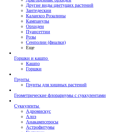
Другие виды цветущих растений
Зантедескии
Каланхоэ Розалины
Кампанулы
Орхидеи
Пуансеттии
Розы
Сенполии (фиалки)
Еще
Горшки и кашпо
Кашпо
Горшки
Грунты
Грунты для хищных растений
Геометрические флорариумы с суккулентами
Суккуленты
Адромискус
Алоэ
Анакампсеросы
Астрофитумы