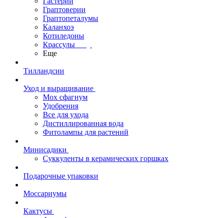
Гастерии
Граптоверии
Граптопеталумы
Каланхоэ
Котиледоны
Крассулы
Еще
Тилландсии
Уход и выращивание
Мох сфагнум
Удобрения
Все для ухода
Дистиллированная вода
Фитолампы для растений
Минисадики
Суккуленты в керамических горшках
Подарочные упаковки
Моссариумы
Кактусы