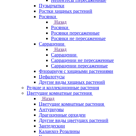
Непентесы Пересаженные
Пузырчатки
Ростки хищных растений
Росянки
Назад
Росянки
Росянки пересаженные
Росянки не пересаженные
Саррацении
Назад
Саррацении
Саррацении не пересаженные
Саррацении пересаженные
Флорариум с хищными растениями
Цефалотусы
Другие виды хищных растений
Редкие и коллекционные растения
Цветущие комнатные растения
Назад
Цветущие комнатные растения
Антуриумы
Драгоценные орхидеи
Другие виды цветущих растений
Зантедескии
Каланхоэ Розалины