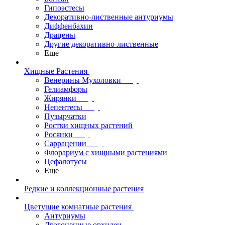
Гипоэстесы
Декоративно-лиственные антуриумы
Диффенбахии
Драцены
Другие декоративно-лиственные
Еще
Хищные Растения
Венерины Мухоловки
Гелиамфоры
Жирянки
Непентесы
Пузырчатки
Ростки хищных растений
Росянки
Саррацении
Флорариум с хищными растениями
Цефалотусы
Еще
Редкие и коллекционные растения
Цветущие комнатные растения
Антуриумы
Драгоценные орхидеи