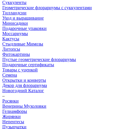
Суккуленты
Геометрические флорариумы с суккулентами
Тилландсии
Уход и выращивание
Минисадики
Подарочные упаковки
Моссариумы
Кактусы
Стыдливые Мимозы
Литопсы
Фитокартины
Пустые геометрические флорариумы
Подарочные сертификаты
Товары с уценкой
Семена
Открытки и конверты
Декор для флорариума
Новогодний Каталог
–
Росянки
Венерины Мухоловки
Гелиамфоры
Жирянки
Непентесы
Пузырчатки