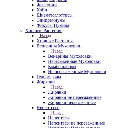
Фиттонии
Хойи
Шизматоглоттисы
Эпипремнумы
Фикусы Пумила
Хищные Растения
Назад
Хищные Растения
Венерины Мухоловки
Назад
Венерины Мухоловки
Пересаженные Мухоловки
Комбо наборы
Не пересаженные Мухоловки
Гелиамфоры
Жирянки
Назад
Жирянки
Жирянки не пересаженные
Жирянки пересаженные
Непентесы
Назад
Непентесы
Непентесы не пересаженные