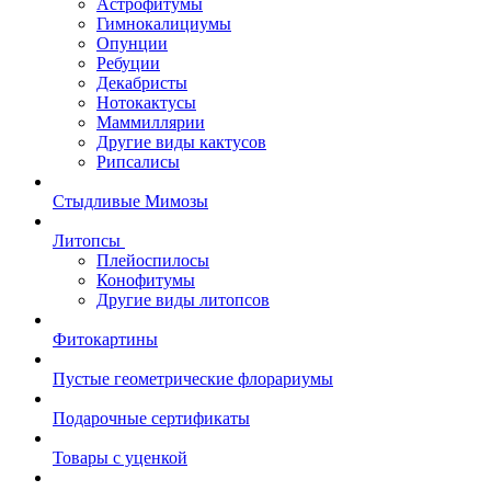
Астрофитумы
Гимнокалициумы
Опунции
Ребуции
Декабристы
Нотокактусы
Маммиллярии
Другие виды кактусов
Рипсалисы
Стыдливые Мимозы
Литопсы
Плейоспилосы
Конофитумы
Другие виды литопсов
Фитокартины
Пустые геометрические флорариумы
Подарочные сертификаты
Товары с уценкой