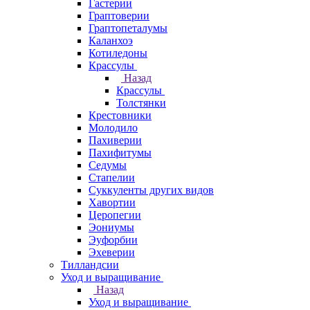
Гастерии
Граптоверии
Граптопеталумы
Каланхоэ
Котиледоны
Крассулы
Назад
Крассулы
Толстянки
Крестовники
Молодило
Пахиверии
Пахифитумы
Седумы
Стапелии
Суккуленты других видов
Хавортии
Церопегии
Эониумы
Эуфорбии
Эхеверии
Тилландсии
Уход и выращивание
Назад
Уход и выращивание