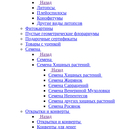
Назад
Литопсы
Плейоспилосы
Конофитумы
Другие виды литопсов
Фитокартины
Пустые геометрические флорариумы
Подарочные сертификаты
Товары с уценкой
Семена
Назад
Семена
Семена Хищных растений
Назад
Семена Хищных растений
Семена Жирянок
Семена Саррацений
Семена Венериной Мухоловки
Семена Непентесов
Семена других хищных растений
Семена Росянок
Открытки и конверты
Назад
Открытки и конверты
Конверты для денег