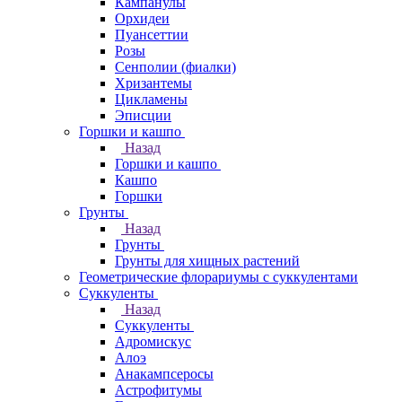
Кампанулы
Орхидеи
Пуансеттии
Розы
Сенполии (фиалки)
Хризантемы
Цикламены
Эписции
Горшки и кашпо
Назад
Горшки и кашпо
Кашпо
Горшки
Грунты
Назад
Грунты
Грунты для хищных растений
Геометрические флорариумы с суккулентами
Суккуленты
Назад
Суккуленты
Адромискус
Алоэ
Анакампсеросы
Астрофитумы