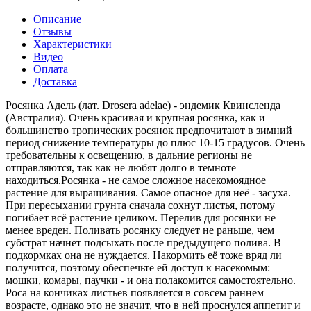
Описание
Отзывы
Характеристики
Видео
Оплата
Доставка
Росянка Адель (лат. Drosera adelae) - эндемик Квинсленда
(Австралия). Очень красивая и крупная росянка, как и
большинство тропических росянок предпочитают в зимний
период снижение температуры до плюс 10-15 градусов. Очень
требовательны к освещению, в дальние регионы не
отправляются, так как не любят долго в темноте
находиться.Росянка - не самое сложное насекомоядное
растение для выращивания. Самое опасное для неё - засуха.
При пересыхании грунта сначала сохнут листья, потому
погибает всё растение целиком. Перелив для росянки не
менее вреден. Поливать росянку следует не раньше, чем
субстрат начнет подсыхать после предыдущего полива. В
подкормках она не нуждается. Накормить её тоже вряд ли
получится, поэтому обеспечьте ей доступ к насекомым:
мошки, комары, паучки - и она полакомится самостоятельно.
Роса на кончиках листьев появляется в совсем раннем
возрасте, однако это не значит, что в ней проснулся аппетит и