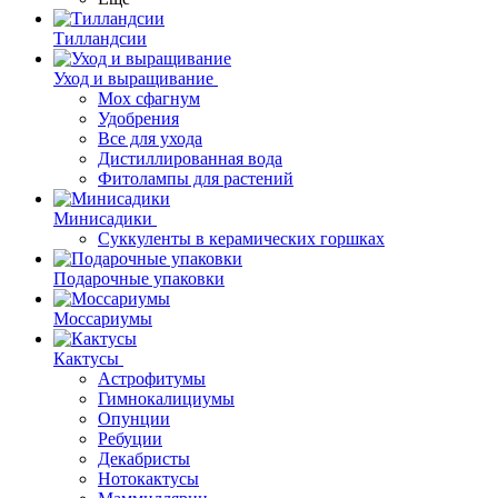
Тилландсии
Уход и выращивание
Мох сфагнум
Удобрения
Все для ухода
Дистиллированная вода
Фитолампы для растений
Минисадики
Суккуленты в керамических горшках
Подарочные упаковки
Моссариумы
Кактусы
Астрофитумы
Гимнокалициумы
Опунции
Ребуции
Декабристы
Нотокактусы