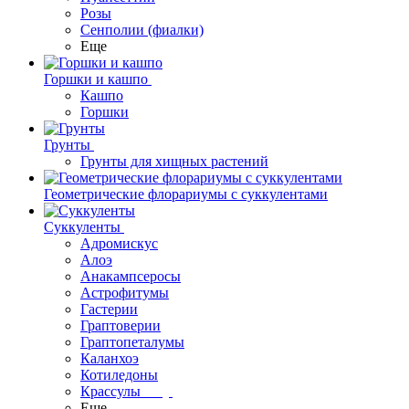
Розы
Сенполии (фиалки)
Еще
Горшки и кашпо
Кашпо
Горшки
Грунты
Грунты для хищных растений
Геометрические флорариумы с суккулентами
Суккуленты
Адромискус
Алоэ
Анакампсеросы
Астрофитумы
Гастерии
Граптоверии
Граптопеталумы
Каланхоэ
Котиледоны
Крассулы
Еще