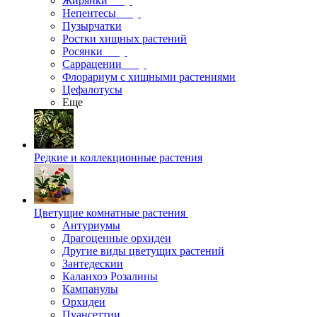
Жирянки
Непентесы
Пузырчатки
Ростки хищных растений
Росянки
Саррацении
Флорариум с хищными растениями
Цефалотусы
Еще
Редкие и коллекционные растения
Цветущие комнатные растения
Антуриумы
Драгоценные орхидеи
Другие виды цветущих растений
Зантедескии
Каланхоэ Розалины
Кампанулы
Орхидеи
Пуансеттии