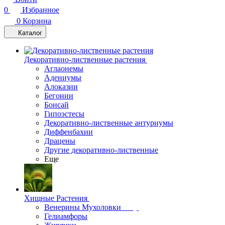
0
Избранное
0
Корзина
Каталог
Декоративно-лиственные растения
Аглаонемы
Адениумы
Алоказии
Бегонии
Бонсай
Гипоэстесы
Декоративно-лиственные антуриумы
Диффенбахии
Драцены
Другие декоративно-лиственные
Еще
Хищные Растения
Венерины Мухоловки
Гелиамфоры