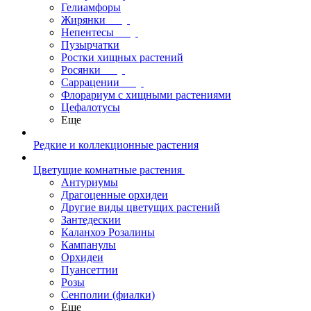
Гелиамфоры
Жирянки
Непентесы
Пузырчатки
Ростки хищных растений
Росянки
Саррацении
Флорариум с хищными растениями
Цефалотусы
Еще
Редкие и коллекционные растения
Цветущие комнатные растения
Антуриумы
Драгоценные орхидеи
Другие виды цветущих растений
Зантедескии
Каланхоэ Розалины
Кампанулы
Орхидеи
Пуансеттии
Розы
Сенполии (фиалки)
Еще