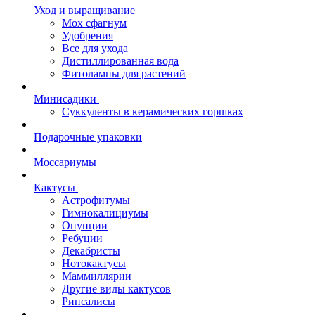
Уход и выращивание
Мох сфагнум
Удобрения
Все для ухода
Дистиллированная вода
Фитолампы для растений
Минисадики
Суккуленты в керамических горшках
Подарочные упаковки
Моссариумы
Кактусы
Астрофитумы
Гимнокалициумы
Опунции
Ребуции
Декабристы
Нотокактусы
Маммиллярии
Другие виды кактусов
Рипсалисы