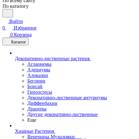
По всему сайту
По каталогу
Войти
0
Избранное
0
Корзина
Каталог
Декоративно-лиственные растения
Аглаонемы
Адениумы
Алоказии
Бегонии
Бонсай
Гипоэстесы
Декоративно-лиственные антуриумы
Диффенбахии
Драцены
Другие декоративно-лиственные
Еще
Хищные Растения
Венерины Мухоловки