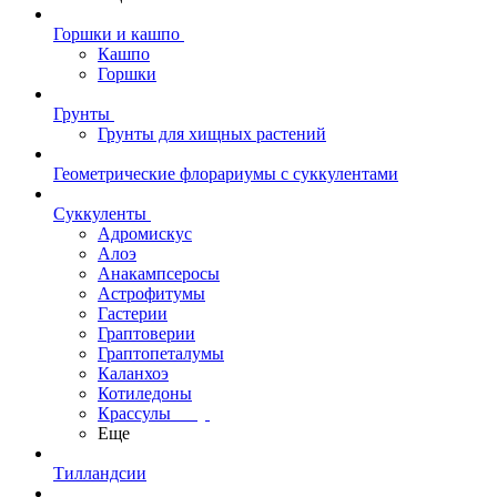
Горшки и кашпо
Кашпо
Горшки
Грунты
Грунты для хищных растений
Геометрические флорариумы с суккулентами
Суккуленты
Адромискус
Алоэ
Анакампсеросы
Астрофитумы
Гастерии
Граптоверии
Граптопеталумы
Каланхоэ
Котиледоны
Крассулы
Еще
Тилландсии