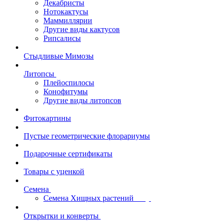
Декабристы
Нотокактусы
Маммиллярии
Другие виды кактусов
Рипсалисы
Стыдливые Мимозы
Литопсы
Плейоспилосы
Конофитумы
Другие виды литопсов
Фитокартины
Пустые геометрические флорариумы
Подарочные сертификаты
Товары с уценкой
Семена
Семена Хищных растений
Открытки и конверты