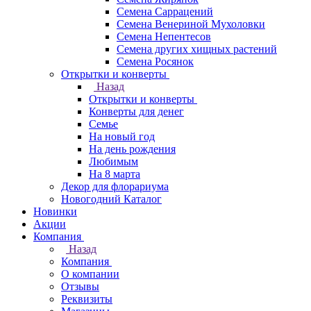
Семена Саррацений
Семена Венериной Мухоловки
Семена Непентесов
Семена других хищных растений
Семена Росянок
Открытки и конверты
Назад
Открытки и конверты
Конверты для денег
Семье
На новый год
На день рождения
Любимым
На 8 марта
Декор для флорариума
Новогодний Каталог
Новинки
Акции
Компания
Назад
Компания
О компании
Отзывы
Реквизиты