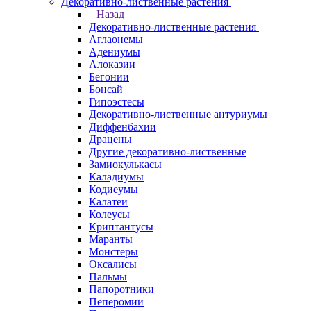
Декоративно-лиственные растения
Назад
Декоративно-лиственные растения
Аглаонемы
Адениумы
Алоказии
Бегонии
Бонсай
Гипоэстесы
Декоративно-лиственные антуриумы
Диффенбахии
Драцены
Другие декоративно-лиственные
Замиокулькасы
Каладиумы
Кодиеумы
Калатеи
Колеусы
Криптантусы
Маранты
Монстеры
Оксалисы
Пальмы
Папоротники
Пеперомии