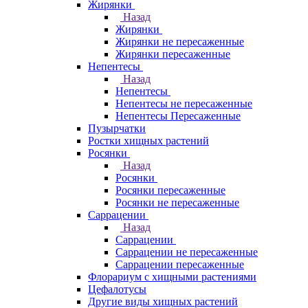
Жирянки
Назад
Жирянки
Жирянки не пересаженные
Жирянки пересаженные
Непентесы
Назад
Непентесы
Непентесы не пересаженные
Непентесы Пересаженные
Пузырчатки
Ростки хищных растений
Росянки
Назад
Росянки
Росянки пересаженные
Росянки не пересаженные
Саррацении
Назад
Саррацении
Саррацении не пересаженные
Саррацении пересаженные
Флорариум с хищными растениями
Цефалотусы
Другие виды хищных растений