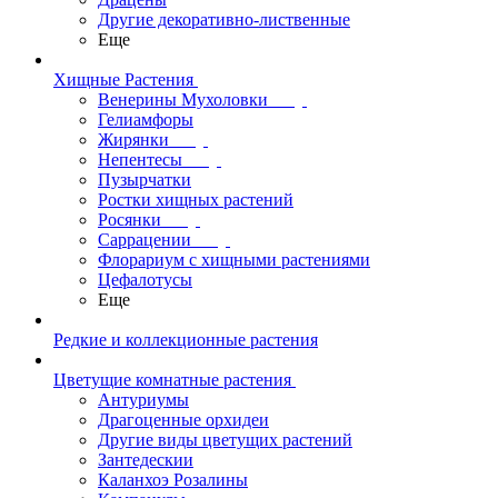
Другие декоративно-лиственные
Еще
Хищные Растения
Венерины Мухоловки
Гелиамфоры
Жирянки
Непентесы
Пузырчатки
Ростки хищных растений
Росянки
Саррацении
Флорариум с хищными растениями
Цефалотусы
Еще
Редкие и коллекционные растения
Цветущие комнатные растения
Антуриумы
Драгоценные орхидеи
Другие виды цветущих растений
Зантедескии
Каланхоэ Розалины