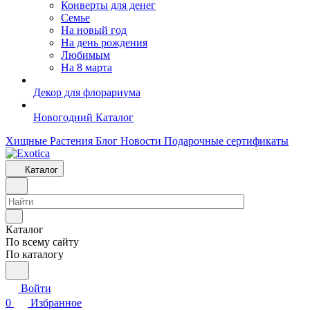
Конверты для денег
Семье
На новый год
На день рождения
Любимым
На 8 марта
Декор для флорариума
Новогодний Каталог
Хищные Растения
Блог
Новости
Подарочные сертификаты
Каталог
Каталог
По всему сайту
По каталогу
Войти
0
Избранное