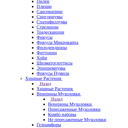
Пилеи
Плющи
Сансевиерии
Сингониумы
Спатифиллумы
Стрелиции
Традесканции
Фикусы
Фикусы Микрокарпа
Филодендроны
Фиттонии
Хойи
Шизматоглоттисы
Эпипремнумы
Фикусы Пумила
Хищные Растения
Назад
Хищные Растения
Венерины Мухоловки
Назад
Венерины Мухоловки
Пересаженные Мухоловки
Комбо наборы
Не пересаженные Мухоловки
Гелиамфоры