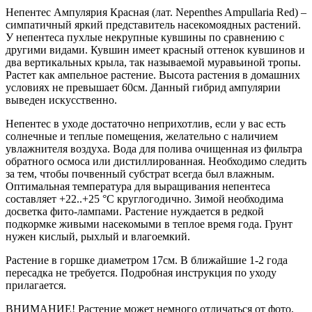
Непентес Ампулярия Красная (лат. Nepenthes Ampullaria Red) –
симпатичный яркий представитель насекомоядных растений.
У непентеса пухлые некрупные кувшины по сравнению с
другими видами. Кувшин имеет красный оттенок кувшинов и
два вертикальных крыла, так называемой муравьиной тропы.
Растет как ампельное растение. Высота растения в домашних
условиях не превышает 60см. Данный гибрид ампулярии
выведен искусственно.
Непентес в уходе достаточно неприхотлив, если у вас есть
солнечные и теплые помещения, желательно с наличием
увлажнителя воздуха. Вода для полива очищенная из фильтра
обратного осмоса или дистиллированная. Необходимо следить
за тем, чтобы почвенный субстрат всегда был влажным.
Оптимальная температура для выращивания непентеса
составляет +22..+25 °С круглогодично. Зимой необходима
досветка фито-лампами. Растение нуждается в редкой
подкормке живыми насекомыми в теплое время года. Грунт
нужен кислый, рыхлый и влагоемкий.
Растение в горшке диаметром 17см. В ближайшие 1-2 года
пересадка не требуется. Подробная инструкция по уходу
прилагается.
ВНИМАНИЕ! Растение может немного отличаться от фото,