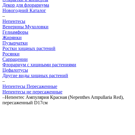
Декор для флорариума
Новогодний Каталог
–
Непентесы
Венерины Мухоловки
Гелиамфоры
Жирянки
Пузырчатки
Ростки хищных растений
Росянки
Саррацении
Флорариум с хищными растениями
Цефалотусы
Другие виды хищных растений
–
Непентесы Пересаженные
Непентесы не пересаженные
–
Непентес Ампулярия Красная (Nepenthes Ampullaria Red),
пересаженный D17см