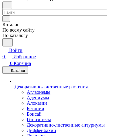
Каталог
По всему сайту
По каталогу
Войти
0
Избранное
0
Корзина
Каталог
Декоративно-лиственные растения
Аглаонемы
Адениумы
Алоказии
Бегонии
Бонсай
Гипоэстесы
Декоративно-лиственные антуриумы
Диффенбахии
Драцены