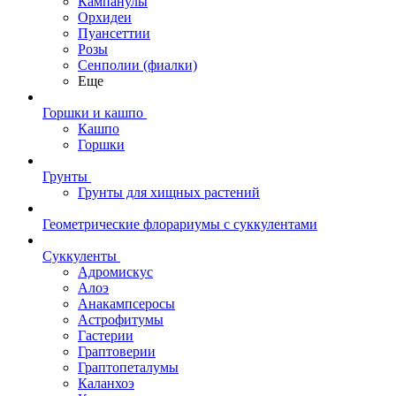
Кампанулы
Орхидеи
Пуансеттии
Розы
Сенполии (фиалки)
Еще
Горшки и кашпо
Кашпо
Горшки
Грунты
Грунты для хищных растений
Геометрические флорариумы с суккулентами
Суккуленты
Адромискус
Алоэ
Анакампсеросы
Астрофитумы
Гастерии
Граптоверии
Граптопеталумы
Каланхоэ