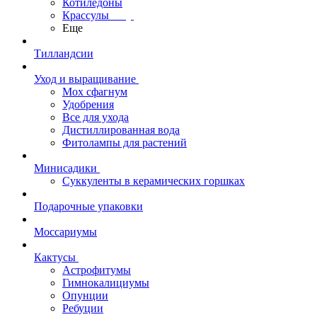
Котиледоны
Крассулы
Еще
Тилландсии
Уход и выращивание
Мох сфагнум
Удобрения
Все для ухода
Дистиллированная вода
Фитолампы для растений
Минисадики
Суккуленты в керамических горшках
Подарочные упаковки
Моссариумы
Кактусы
Астрофитумы
Гимнокалициумы
Опунции
Ребуции