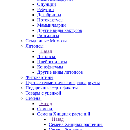
Опунции
Ребуции
Декабристы
Нотокактусы
Маммиллярии
Другие виды кактусов
Рипсалисы
Стыдливые Мимозы
Литопсы
Назад
Литопсы
Плейоспилосы
Конофитумы
Другие виды литопсов
Фитокартины
Пустые геометрические флорариумы
Подарочные сертификаты
Товары с уценкой
Семена
Назад
Семена
Семена Хищных растений
Назад
Семена Хищных растений
Семена Жирянок