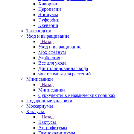
Хавортии
Церопегии
Эониумы
Эуфорбии
Эхеверии
Тилландсии
Уход и выращивание
Назад
Уход и выращивание
Мох сфагнум
Удобрения
Все для ухода
Дистиллированная вода
Фитолампы для растений
Минисадики
Назад
Минисадики
Суккуленты в керамических горшках
Подарочные упаковки
Моссариумы
Кактусы
Назад
Кактусы
Астрофитумы
Гимнокалициумы