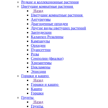
Редкие и коллекционные растения
Цветущие комнатные растения
Назад
Цветущие комнатные растения
Антуриумы
Драгоценные орхидеи
Другие виды цветущих растений
Зантедескии
Каланхоэ Розалины
Кампанулы
Орхидеи
Пуансеттии
Розы
Сенполии (фиалки)
Хризантемы
Цикламены
Эписции
Горшки и кашпо
Назад
Горшки и кашпо
Кашпо
Горшки
Грунты
Назад
Грунты