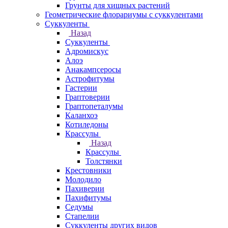
Грунты для хищных растений
Геометрические флорариумы с суккулентами
Суккуленты
Назад
Суккуленты
Адромискус
Алоэ
Анакампсеросы
Астрофитумы
Гастерии
Граптоверии
Граптопеталумы
Каланхоэ
Котиледоны
Крассулы
Назад
Крассулы
Толстянки
Крестовники
Молодило
Пахиверии
Пахифитумы
Седумы
Стапелии
Суккуленты других видов