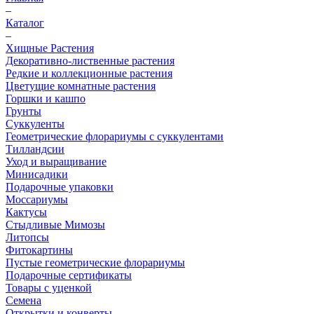
–
Каталог
–
Хищные Растения
Декоративно-лиственные растения
Редкие и коллекционные растения
Цветущие комнатные растения
Горшки и кашпо
Грунты
Суккуленты
Геометрические флорариумы с суккулентами
Тилландсии
Уход и выращивание
Минисадики
Подарочные упаковки
Моссариумы
Кактусы
Стыдливые Мимозы
Литопсы
Фитокартины
Пустые геометрические флорариумы
Подарочные сертификаты
Товары с уценкой
Семена
Открытки и конверты