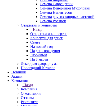
Семена Саррацений
Семена Венериной Мухоловки
Семена Непентесов
Семена других хищных растений
Семена Росянок
Открытки и конверты
Назад
Открытки и конверты
Конверты для денег
Семье
На новый год
На день рождения
Любимым
На 8 марта
Декор для флорариума
Новогодний Каталог
Новинки
Акции
Компания
Назад
Компания
О компании
Отзывы
Реквизиты