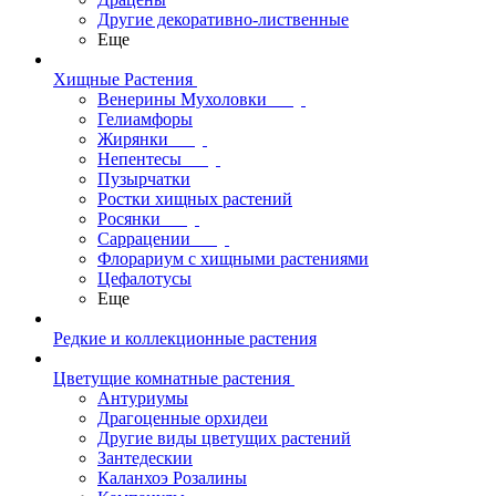
Другие декоративно-лиственные
Еще
Хищные Растения
Венерины Мухоловки
Гелиамфоры
Жирянки
Непентесы
Пузырчатки
Ростки хищных растений
Росянки
Саррацении
Флорариум с хищными растениями
Цефалотусы
Еще
Редкие и коллекционные растения
Цветущие комнатные растения
Антуриумы
Драгоценные орхидеи
Другие виды цветущих растений
Зантедескии
Каланхоэ Розалины