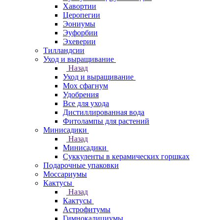
Хавортии
Церопегии
Эониумы
Эуфорбии
Эхеверии
Тилландсии
Уход и выращивание
Назад
Уход и выращивание
Мох сфагнум
Удобрения
Все для ухода
Дистиллированная вода
Фитолампы для растений
Минисадики
Назад
Минисадики
Суккуленты в керамических горшках
Подарочные упаковки
Моссариумы
Кактусы
Назад
Кактусы
Астрофитумы
Гимнокалициумы