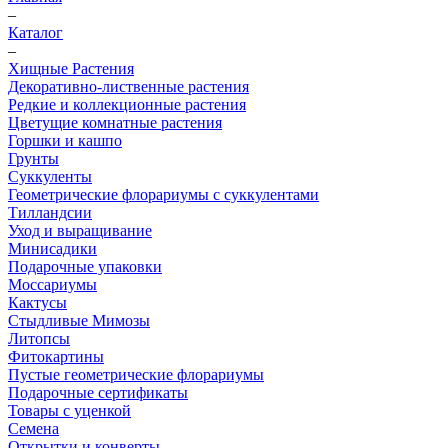
–
Каталог
–
Хищные Растения
Декоративно-лиственные растения
Редкие и коллекционные растения
Цветущие комнатные растения
Горшки и кашпо
Грунты
Суккуленты
Геометрические флорариумы с суккулентами
Тилландсии
Уход и выращивание
Минисадики
Подарочные упаковки
Моссариумы
Кактусы
Стыдливые Мимозы
Литопсы
Фитокартины
Пустые геометрические флорариумы
Подарочные сертификаты
Товары с уценкой
Семена
Открытки и конверты