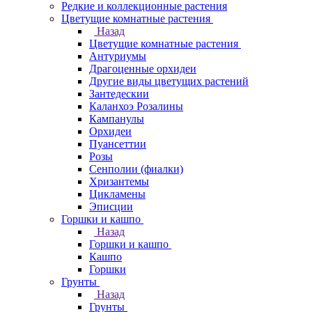
Редкие и коллекционные растения
Цветущие комнатные растения
Назад
Цветущие комнатные растения
Антуриумы
Драгоценные орхидеи
Другие виды цветущих растений
Зантедескии
Каланхоэ Розалины
Кампанулы
Орхидеи
Пуансеттии
Розы
Сенполии (фиалки)
Хризантемы
Цикламены
Эписции
Горшки и кашпо
Назад
Горшки и кашпо
Кашпо
Горшки
Грунты
Назад
Грунты