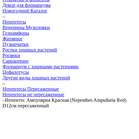
Декор для флорариума
Новогодний Каталог
–
Непентесы
Венерины Мухоловки
Гелиамфоры
Жирянки
Пузырчатки
Ростки хищных растений
Росянки
Саррацении
Флорариум с хищными растениями
Цефалотусы
Другие виды хищных растений
–
Непентесы Пересаженные
Непентесы не пересаженные
–
Непентес Ампулярия Красная (Nepenthes Ampullaria Red)
D12см пересаженный