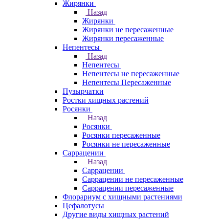
Жирянки
Назад
Жирянки
Жирянки не пересаженные
Жирянки пересаженные
Непентесы
Назад
Непентесы
Непентесы не пересаженные
Непентесы Пересаженные
Пузырчатки
Ростки хищных растений
Росянки
Назад
Росянки
Росянки пересаженные
Росянки не пересаженные
Саррацении
Назад
Саррацении
Саррацении не пересаженные
Саррацении пересаженные
Флорариум с хищными растениями
Цефалотусы
Другие виды хищных растений