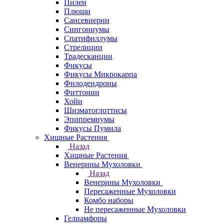
Пилеи
Плющи
Сансевиерии
Сингониумы
Спатифиллумы
Стрелиции
Традесканции
Фикусы
Фикусы Микрокарпа
Филодендроны
Фиттонии
Хойи
Шизматоглоттисы
Эпипремнумы
Фикусы Пумила
Хищные Растения
Назад
Хищные Растения
Венерины Мухоловки
Назад
Венерины Мухоловки
Пересаженные Мухоловки
Комбо наборы
Не пересаженные Мухоловки
Гелиамфоры