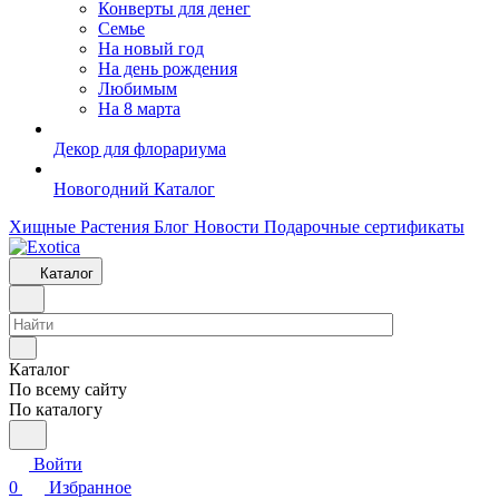
Конверты для денег
Семье
На новый год
На день рождения
Любимым
На 8 марта
Декор для флорариума
Новогодний Каталог
Хищные Растения
Блог
Новости
Подарочные сертификаты
Каталог
Каталог
По всему сайту
По каталогу
Войти
0
Избранное