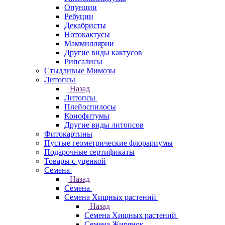
Опунции
Ребуции
Декабристы
Нотокактусы
Маммиллярии
Другие виды кактусов
Рипсалисы
Стыдливые Мимозы
Литопсы
Назад
Литопсы
Плейоспилосы
Конофитумы
Другие виды литопсов
Фитокартины
Пустые геометрические флорариумы
Подарочные сертификаты
Товары с уценкой
Семена
Назад
Семена
Семена Хищных растений
Назад
Семена Хищных растений
Семена Жирянок