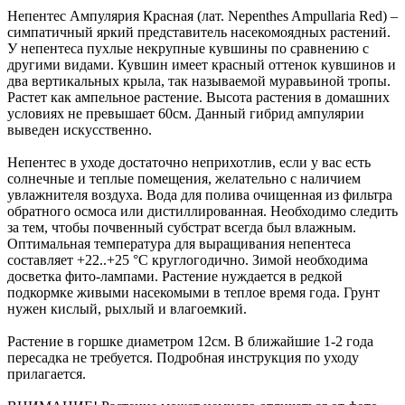
Непентес Ампулярия Красная (лат. Nepenthes Ampullaria Red) –
симпатичный яркий представитель насекомоядных растений.
У непентеса пухлые некрупные кувшины по сравнению с
другими видами. Кувшин имеет красный оттенок кувшинов и
два вертикальных крыла, так называемой муравьиной тропы.
Растет как ампельное растение. Высота растения в домашних
условиях не превышает 60см. Данный гибрид ампулярии
выведен искусственно.
Непентес в уходе достаточно неприхотлив, если у вас есть
солнечные и теплые помещения, желательно с наличием
увлажнителя воздуха. Вода для полива очищенная из фильтра
обратного осмоса или дистиллированная. Необходимо следить
за тем, чтобы почвенный субстрат всегда был влажным.
Оптимальная температура для выращивания непентеса
составляет +22..+25 °С круглогодично. Зимой необходима
досветка фито-лампами. Растение нуждается в редкой
подкормке живыми насекомыми в теплое время года. Грунт
нужен кислый, рыхлый и влагоемкий.
Растение в горшке диаметром 12см. В ближайшие 1-2 года
пересадка не требуется. Подробная инструкция по уходу
прилагается.