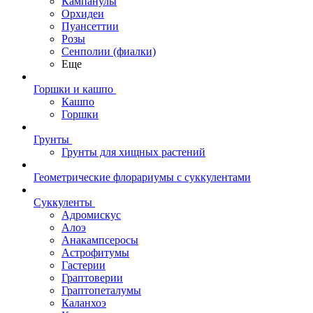
Кампанулы
Орхидеи
Пуансеттии
Розы
Сенполии (фиалки)
Еще
Горшки и кашпо
Кашпо
Горшки
Грунты
Грунты для хищных растений
Геометрические флорариумы с суккулентами
Суккуленты
Адромискус
Алоэ
Анакампсеросы
Астрофитумы
Гастерии
Граптоверии
Граптопеталумы
Каланхоэ