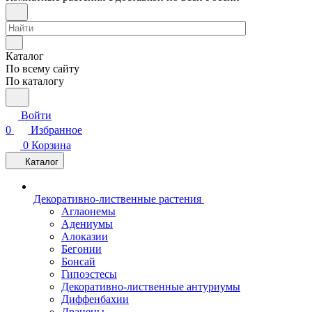
Каталог
По всему сайту
По каталогу
Войти
0
Избранное
0
Корзина
Каталог
Декоративно-лиственные растения
Аглаонемы
Адениумы
Алоказии
Бегонии
Бонсай
Гипоэстесы
Декоративно-лиственные антуриумы
Диффенбахии
Драцены