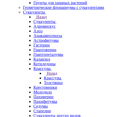
Грунты для хищных растений
Геометрические флорариумы с суккулентами
Суккуленты
Назад
Суккуленты
Адромискус
Алоэ
Анакампсеросы
Астрофитумы
Гастерии
Граптоверии
Граптопеталумы
Каланхоэ
Котиледоны
Крассулы
Назад
Крассулы
Толстянки
Крестовники
Молодило
Пахиверии
Пахифитумы
Седумы
Стапелии
Суккуленты других видов