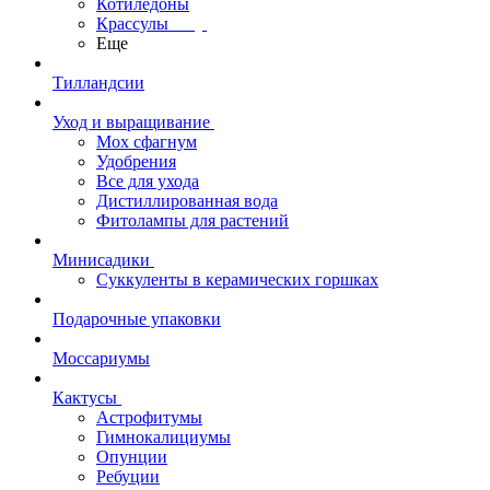
Котиледоны
Крассулы
Еще
Тилландсии
Уход и выращивание
Мох сфагнум
Удобрения
Все для ухода
Дистиллированная вода
Фитолампы для растений
Минисадики
Суккуленты в керамических горшках
Подарочные упаковки
Моссариумы
Кактусы
Астрофитумы
Гимнокалициумы
Опунции
Ребуции