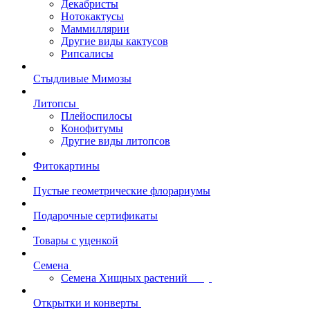
Декабристы
Нотокактусы
Маммиллярии
Другие виды кактусов
Рипсалисы
Стыдливые Мимозы
Литопсы
Плейоспилосы
Конофитумы
Другие виды литопсов
Фитокартины
Пустые геометрические флорариумы
Подарочные сертификаты
Товары с уценкой
Семена
Семена Хищных растений
Открытки и конверты