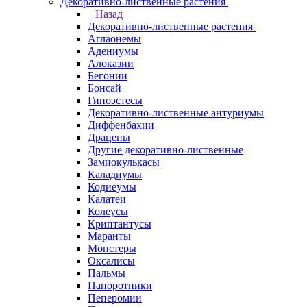
Декоративно-лиственные растения
Назад
Декоративно-лиственные растения
Аглаонемы
Адениумы
Алоказии
Бегонии
Бонсай
Гипоэстесы
Декоративно-лиственные антуриумы
Диффенбахии
Драцены
Другие декоративно-лиственные
Замиокулькасы
Каладиумы
Кодиеумы
Калатеи
Колеусы
Криптантусы
Маранты
Монстеры
Оксалисы
Пальмы
Папоротники
Пеперомии