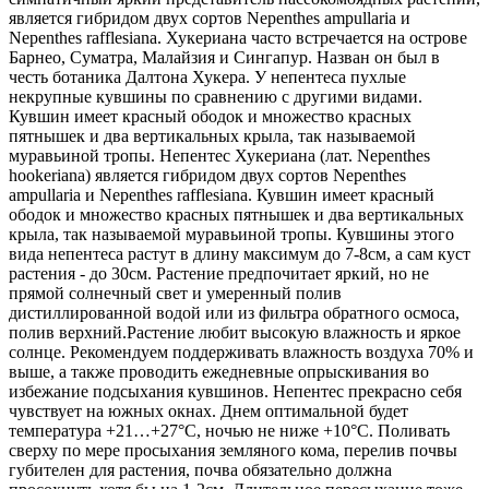
является гибридом двух сортов Nepenthes ampullaria и
Nepenthes rafflesiana. Хукериана часто встречается на острове
Барнео, Суматра, Малайзия и Сингапур. Назван он был в
честь ботаника Далтона Хукера. У непентеса пухлые
некрупные кувшины по сравнению с другими видами.
Кувшин имеет красный ободок и множество красных
пятнышек и два вертикальных крыла, так называемой
муравьиной тропы. Непентес Хукериана (лат. Nepenthes
hookeriana) является гибридом двух сортов Nepenthes
ampullaria и Nepenthes rafflesiana. Кувшин имеет красный
ободок и множество красных пятнышек и два вертикальных
крыла, так называемой муравьиной тропы. Кувшины этого
вида непентеса растут в длину максимум до 7-8см, а сам куст
растения - до 30см. Растение предпочитает яркий, но не
прямой солнечный свет и умеренный полив
дистиллированной водой или из фильтра обратного осмоса,
полив верхний.Растение любит высокую влажность и яркое
солнце. Рекомендуем поддерживать влажность воздуха 70% и
выше, а также проводить ежедневные опрыскивания во
избежание подсыхания кувшинов. Непентес прекрасно себя
чувствует на южных окнах. Днем оптимальной будет
температура +21…+27°C, ночью не ниже +10°C. Поливать
сверху по мере просыхания земляного кома, перелив почвы
губителен для растения, почва обязательно должна