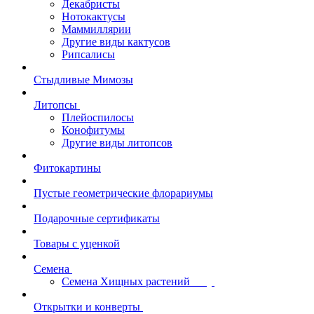
Декабристы
Нотокактусы
Маммиллярии
Другие виды кактусов
Рипсалисы
Стыдливые Мимозы
Литопсы
Плейоспилосы
Конофитумы
Другие виды литопсов
Фитокартины
Пустые геометрические флорариумы
Подарочные сертификаты
Товары с уценкой
Семена
Семена Хищных растений
Открытки и конверты