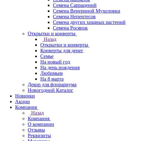
Семена Саррацений
Семена Венериной Мухоловки
Семена Непентесов
Семена других хищных растений
Семена Росянок
Открытки и конверты
Назад
Открытки и конверты
Конверты для денег
Семье
На новый год
На день рождения
Любимым
На 8 марта
Декор для флорариума
Новогодний Каталог
Новинки
Акции
Компания
Назад
Компания
О компании
Отзывы
Реквизиты