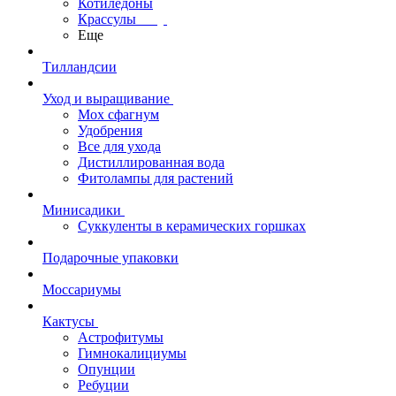
Котиледоны
Крассулы
Еще
Тилландсии
Уход и выращивание
Мох сфагнум
Удобрения
Все для ухода
Дистиллированная вода
Фитолампы для растений
Минисадики
Суккуленты в керамических горшках
Подарочные упаковки
Моссариумы
Кактусы
Астрофитумы
Гимнокалициумы
Опунции
Ребуции