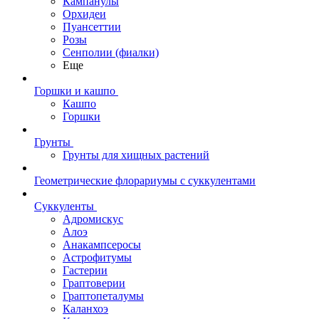
Кампанулы
Орхидеи
Пуансеттии
Розы
Сенполии (фиалки)
Еще
Горшки и кашпо
Кашпо
Горшки
Грунты
Грунты для хищных растений
Геометрические флорариумы с суккулентами
Суккуленты
Адромискус
Алоэ
Анакампсеросы
Астрофитумы
Гастерии
Граптоверии
Граптопеталумы
Каланхоэ