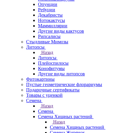
Опунции
Ребуции
Декабристы
Нотокактусы
Маммиллярии
Другие виды кактусов
Рипсалисы
Стыдливые Мимозы
Литопсы
Назад
Литопсы
Плейоспилосы
Конофитумы
Другие виды литопсов
Фитокартины
Пустые геометрические флорариумы
Подарочные сертификаты
Товары с уценкой
Семена
Назад
Семена
Семена Хищных растений
Назад
Семена Хищных растений
Семена Жирянок