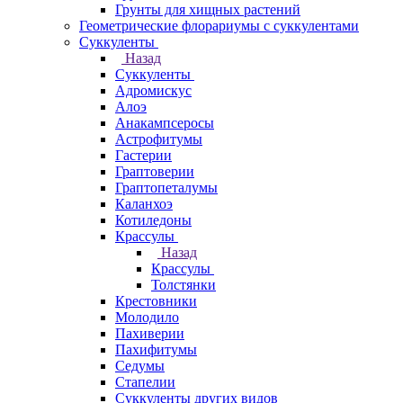
Грунты для хищных растений
Геометрические флорариумы с суккулентами
Суккуленты
Назад
Суккуленты
Адромискус
Алоэ
Анакампсеросы
Астрофитумы
Гастерии
Граптоверии
Граптопеталумы
Каланхоэ
Котиледоны
Крассулы
Назад
Крассулы
Толстянки
Крестовники
Молодило
Пахиверии
Пахифитумы
Седумы
Стапелии
Суккуленты других видов