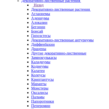
Декоративно-лиственные растения
Назад
Декоративно-лиственные растения
Аглаонемы
Адениумы
Алоказии
Бегонии
Бонсай
Гипоэстесы
Декоративно-лиственные антуриумы
Диффенбахии
Драцены
Другие декоративно-лиственные
Замиокулькасы
Каладиумы
Кодиеумы
Калатеи
Колеусы
Криптантусы
Маранты
Монстеры
Оксалисы
Пальмы
Папоротники
Пеперомии