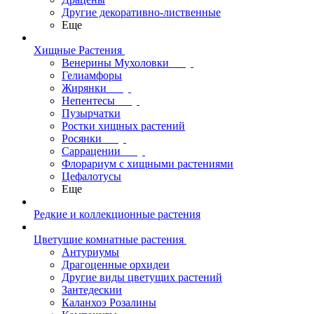
Другие декоративно-лиственные
Еще
Хищные Растения
Венерины Мухоловки
Гелиамфоры
Жирянки
Непентесы
Пузырчатки
Ростки хищных растений
Росянки
Саррацении
Флорариум с хищными растениями
Цефалотусы
Еще
Редкие и коллекционные растения
Цветущие комнатные растения
Антуриумы
Драгоценные орхидеи
Другие виды цветущих растений
Зантедескии
Каланхоэ Розалины