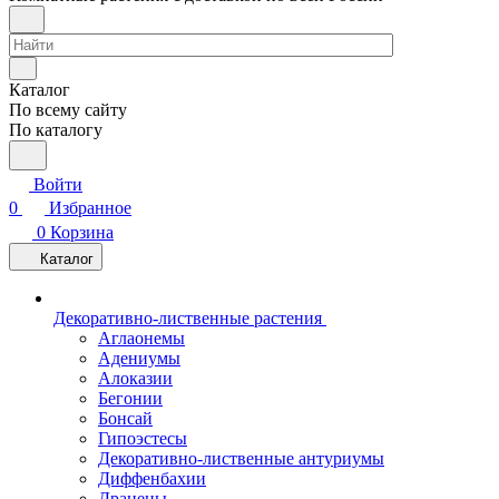
Каталог
По всему сайту
По каталогу
Войти
0
Избранное
0
Корзина
Каталог
Декоративно-лиственные растения
Аглаонемы
Адениумы
Алоказии
Бегонии
Бонсай
Гипоэстесы
Декоративно-лиственные антуриумы
Диффенбахии
Драцены