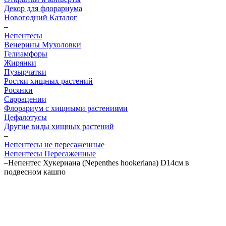
Декор для флорариума
Новогодний Каталог
–
Непентесы
Венерины Мухоловки
Гелиамфоры
Жирянки
Пузырчатки
Ростки хищных растений
Росянки
Саррацении
Флорариум с хищными растениями
Цефалотусы
Другие виды хищных растений
–
Непентесы не пересаженные
Непентесы Пересаженные
–
Непентес Хукериана (Nepenthes hookeriana) D14см в
подвесном кашпо