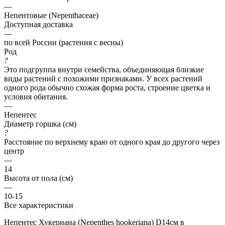
—
Непентовые (Nepenthaceae)
Доступная доставка
—
по всей России (растения с весны)
Род
?
Это подгруппа внутри семейства, объединяющая близкие
виды растений с похожими признаками. У всех растений
одного рода обычно схожая форма роста, строение цветка и
условия обитания.
—
Непентес
Диаметр горшка (см)
?
Расстояние по верхнему краю от одного края до другого через
центр
—
14
Высота от пола (см)
—
10-15
Все характеристики
Непентес Хукериана (Nepenthes hookeriana) D14см в