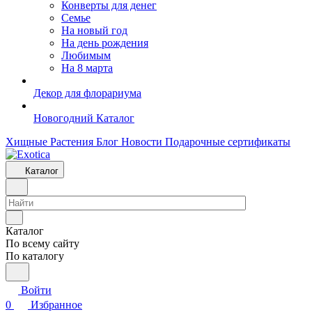
Конверты для денег
Семье
На новый год
На день рождения
Любимым
На 8 марта
Декор для флорариума
Новогодний Каталог
Хищные Растения
Блог
Новости
Подарочные сертификаты
Каталог
Каталог
По всему сайту
По каталогу
Войти
0
Избранное