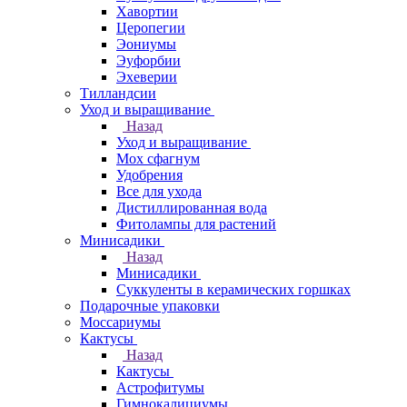
Хавортии
Церопегии
Эониумы
Эуфорбии
Эхеверии
Тилландсии
Уход и выращивание
Назад
Уход и выращивание
Мох сфагнум
Удобрения
Все для ухода
Дистиллированная вода
Фитолампы для растений
Минисадики
Назад
Минисадики
Суккуленты в керамических горшках
Подарочные упаковки
Моссариумы
Кактусы
Назад
Кактусы
Астрофитумы
Гимнокалициумы