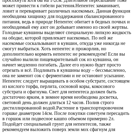
просохнуть хотя бы на 1-2см. Длительное пересыхание тоже
может привести к гибели растения.Непентес заманивает,
ловит и переваривает различных насекомых. Данная функция
необходима хищнику для поддержания сбалансированного
питания, ведь в природе Непентес обитает в бедных почвах и
необходимый ему азот он добывает именно из своей жертвы.
Голодные кувшины выделяют специальную липкую жидкость
на ободке, которой привлекает насекомых. По ней же
насекомые соскальзывают в кувшин, откуда уже никогда не
смогут выбраться. Хоть непентес и прожорлив, но
дополнительно кормить непентес не рекомендуем! Если вы
случайно вылили пищеварительный сок из кувшина, он
начнет медленно погибать. Далее его нужно будет просто
отрезать и всё. Подливать в кувшины воду – бессмысленно,
она не заменит сок с ферментами и не остановит усыхание.
Непентес следует выращивать в особом субстрате, состоящем
из кислого торфа, перлита, сосновой коры, кокосового
субстрата и сфагнума. Свет для непентеса должен быть
достаточно ярким, в зимнее время необходима досветка,
световой день должен длиться 12 часов. Полив строго
дистиллированной водой.Растение в транспортировочном
горшке диаметром 14см. После покупки советуем пересадить
в горшок или подвесное кашпо объемом примерно 2л.
Подойдет специальный грунт для непентесов, также
рекомендуем выложить поверх земли мох сфагнум для