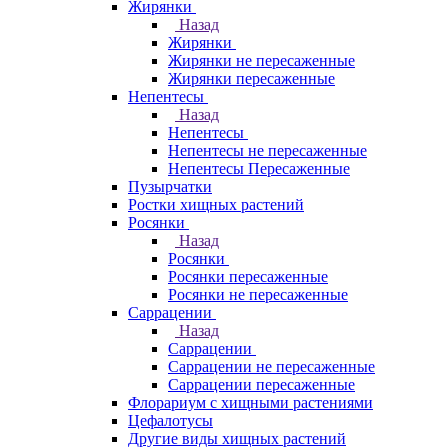
Жирянки
Назад
Жирянки
Жирянки не пересаженные
Жирянки пересаженные
Непентесы
Назад
Непентесы
Непентесы не пересаженные
Непентесы Пересаженные
Пузырчатки
Ростки хищных растений
Росянки
Назад
Росянки
Росянки пересаженные
Росянки не пересаженные
Саррацении
Назад
Саррацении
Саррацении не пересаженные
Саррацении пересаженные
Флорариум с хищными растениями
Цефалотусы
Другие виды хищных растений