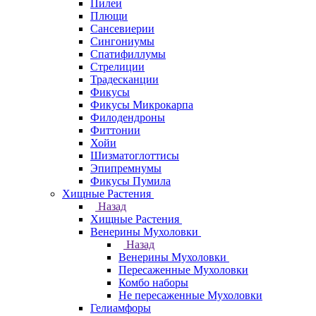
Пилеи
Плющи
Сансевиерии
Сингониумы
Спатифиллумы
Стрелиции
Традесканции
Фикусы
Фикусы Микрокарпа
Филодендроны
Фиттонии
Хойи
Шизматоглоттисы
Эпипремнумы
Фикусы Пумила
Хищные Растения
Назад
Хищные Растения
Венерины Мухоловки
Назад
Венерины Мухоловки
Пересаженные Мухоловки
Комбо наборы
Не пересаженные Мухоловки
Гелиамфоры