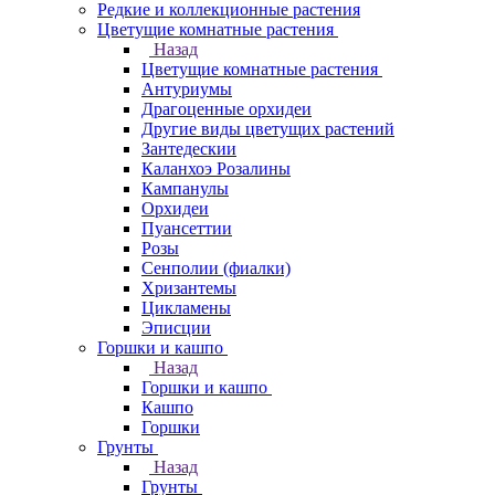
Редкие и коллекционные растения
Цветущие комнатные растения
Назад
Цветущие комнатные растения
Антуриумы
Драгоценные орхидеи
Другие виды цветущих растений
Зантедескии
Каланхоэ Розалины
Кампанулы
Орхидеи
Пуансеттии
Розы
Сенполии (фиалки)
Хризантемы
Цикламены
Эписции
Горшки и кашпо
Назад
Горшки и кашпо
Кашпо
Горшки
Грунты
Назад
Грунты