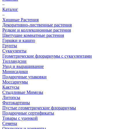
–
Каталог
–
Хищные Растения
Декоративно-лиственные растения
Редкие и коллекционные растения
Цветущие комнатные растения
Горшки и кашпо
Грунты
Суккуленты
Геометрические флорариумы с суккулентами
Тилландсии
Уход и выращивание
Минисадики
Подарочные упаковки
Моссариумы
Кактусы
Стыдливые Мимозы
Литопсы
Фитокартины
Пустые геометрические флорариумы
Подарочные сертификаты
Товары с уценкой
Семена
Открытки и конверты