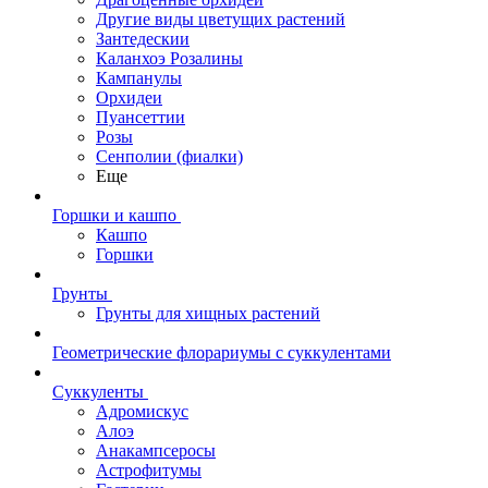
Другие виды цветущих растений
Зантедескии
Каланхоэ Розалины
Кампанулы
Орхидеи
Пуансеттии
Розы
Сенполии (фиалки)
Еще
Горшки и кашпо
Кашпо
Горшки
Грунты
Грунты для хищных растений
Геометрические флорариумы с суккулентами
Суккуленты
Адромискус
Алоэ
Анакампсеросы
Астрофитумы