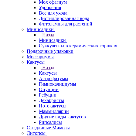
Мох сфагнум
Удобрения
Все для ухода
Дистиллированная вода
Фитолампы для растений
Минисадики
Назад
Минисадики
Суккуленты в керамических горшках
Подарочные упаковки
Моссариумы
Кактусы
Назад
Кактусы
Астрофитумы
Гимнокалициумы
Опунции
Ребуции
Декабристы
Нотокактусы
Маммиллярии
Другие виды кактусов
Рипсалисы
Стыдливые Мимозы
Литопсы