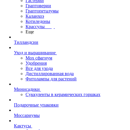
Гастерии
Граптоверии
Граптопеталумы
Каланхоэ
Котиледоны
Крассулы
Еще
Тилландсии
Уход и выращивание
Мох сфагнум
Удобрения
Все для ухода
Дистиллированная вода
Фитолампы для растений
Минисадики
Суккуленты в керамических горшках
Подарочные упаковки
Моссариумы
Кактусы