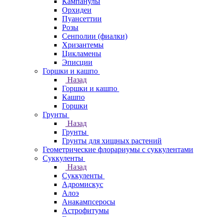
Кампанулы
Орхидеи
Пуансеттии
Розы
Сенполии (фиалки)
Хризантемы
Цикламены
Эписции
Горшки и кашпо
Назад
Горшки и кашпо
Кашпо
Горшки
Грунты
Назад
Грунты
Грунты для хищных растений
Геометрические флорариумы с суккулентами
Суккуленты
Назад
Суккуленты
Адромискус
Алоэ
Анакампсеросы
Астрофитумы