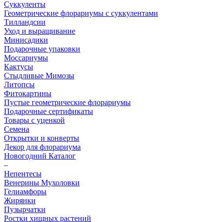
Суккуленты
Геометрические флорариумы с суккулентами
Тилландсии
Уход и выращивание
Минисадики
Подарочные упаковки
Моссариумы
Кактусы
Стыдливые Мимозы
Литопсы
Фитокартины
Пустые геометрические флорариумы
Подарочные сертификаты
Товары с уценкой
Семена
Открытки и конверты
Декор для флорариума
Новогодний Каталог
–
Непентесы
Венерины Мухоловки
Гелиамфоры
Жирянки
Пузырчатки
Ростки хищных растений