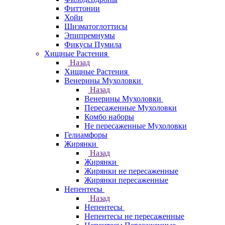
Фиттонии
Хойи
Шизматоглоттисы
Эпипремнумы
Фикусы Пумила
Хищные Растения
Назад
Хищные Растения
Венерины Мухоловки
Назад
Венерины Мухоловки
Пересаженные Мухоловки
Комбо наборы
Не пересаженные Мухоловки
Гелиамфоры
Жирянки
Назад
Жирянки
Жирянки не пересаженные
Жирянки пересаженные
Непентесы
Назад
Непентесы
Непентесы не пересаженные