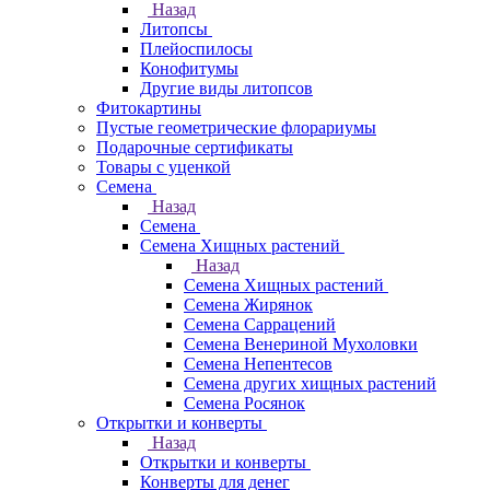
Назад
Литопсы
Плейоспилосы
Конофитумы
Другие виды литопсов
Фитокартины
Пустые геометрические флорариумы
Подарочные сертификаты
Товары с уценкой
Семена
Назад
Семена
Семена Хищных растений
Назад
Семена Хищных растений
Семена Жирянок
Семена Саррацений
Семена Венериной Мухоловки
Семена Непентесов
Семена других хищных растений
Семена Росянок
Открытки и конверты
Назад
Открытки и конверты
Конверты для денег