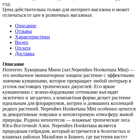
год.
Цена действительна только для интернет-магазина и может
отличаться от цен в розничных магазинах
Описание
Отзывы
Характеристики
Видео
Оплата
Доставка
Описание
Непентес Хукериана Мини (лат.Nepenthes Hookeriana Mini) —
это необычное миниатюрное хищное растение с эффектными
ловчими кувшинами, которое превращает любой интерьер в
уголок настоящих тропических джунглей. Его яркие
кувшинчики с зелено-бордовыми оттенками выглядят
экзотично и загадочно, а компактная форма делает растение
идеальным для флорариумов, витрин и домашних коллекций
редких растений. Nepenthes Hookeriana Mini особенно ценится
за декоративные ловушки и неповторимую атмосферу живой
природы. Родина непентесов — влажные тропические леса
Юго-Восточной Азии. Nepenthes Hookeriana является
природным гибридом, который встречается в болотистых и
влажных районах Малайзии и Борнео, где растения растут