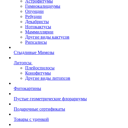
Астрофитумы
Гимнокалициумы
Опунции
Ребуции
Декабристы
Нотокактусы
Маммиллярии
Другие виды кактусов
Рипсалисы
Стыдливые Мимозы
Литопсы
Плейоспилосы
Конофитумы
Другие виды литопсов
Фитокартины
Пустые геометрические флорариумы
Подарочные сертификаты
Товары с уценкой