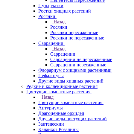
Непентесы Пересаженные
Пузырчатки
Ростки хищных растений
Росянки
Назад
Росянки
Росянки пересаженные
Росянки не пересаженные
Саррацении
Назад
Саррацении
Саррацении не пересаженные
Саррацении пересаженные
Флорариум с хищными растениями
Цефалотусы
Другие виды хищных растений
Редкие и коллекционные растения
Цветущие комнатные растения
Назад
Цветущие комнатные растения
Антуриумы
Драгоценные орхидеи
Другие виды цветущих растений
Зантедескии
Каланхоэ Розалины