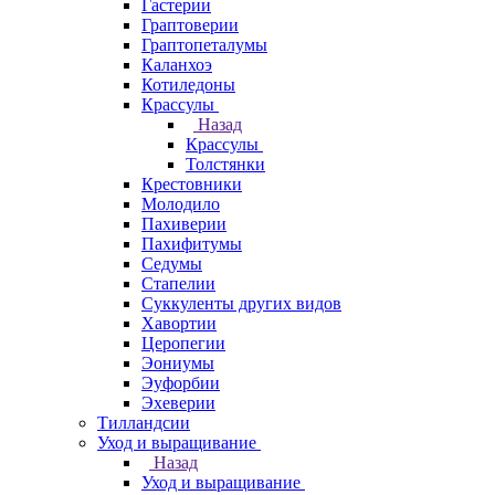
Гастерии
Граптоверии
Граптопеталумы
Каланхоэ
Котиледоны
Крассулы
Назад
Крассулы
Толстянки
Крестовники
Молодило
Пахиверии
Пахифитумы
Седумы
Стапелии
Суккуленты других видов
Хавортии
Церопегии
Эониумы
Эуфорбии
Эхеверии
Тилландсии
Уход и выращивание
Назад
Уход и выращивание