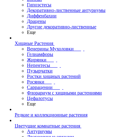
Гипоэстесы
Декоративно-лиственные антуриумы
Диффенбахии
Драцены
Другие декоративно-лиственные
Еще
Хищные Растения
Венерины Мухоловки
Гелиамфоры
Жирянки
Непентесы
Пузырчатки
Ростки хищных растений
Росянки
Саррацении
Флорариум с хищными растениями
Цефалотусы
Еще
Редкие и коллекционные растения
Цветущие комнатные растения
Антуриумы
Драгоценные орхидеи