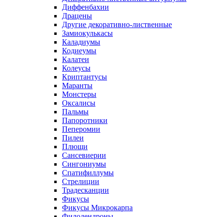
Диффенбахии
Драцены
Другие декоративно-лиственные
Замиокулькасы
Каладиумы
Кодиеумы
Калатеи
Колеусы
Криптантусы
Маранты
Монстеры
Оксалисы
Пальмы
Папоротники
Пеперомии
Пилеи
Плющи
Сансевиерии
Сингониумы
Спатифиллумы
Стрелиции
Традесканции
Фикусы
Фикусы Микрокарпа
Филодендроны