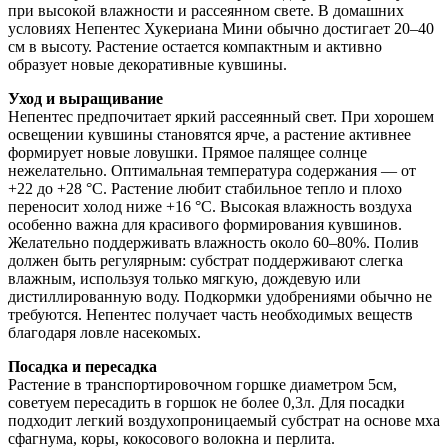
при высокой влажности и рассеянном свете. В домашних
условиях Непентес Хукериана Мини обычно достигает 20–40
см в высоту. Растение остается компактным и активно
образует новые декоративные кувшины.
Уход и выращивание
Непентес предпочитает яркий рассеянный свет. При хорошем
освещении кувшины становятся ярче, а растение активнее
формирует новые ловушки. Прямое палящее солнце
нежелательно. Оптимальная температура содержания — от
+22 до +28 °C. Растение любит стабильное тепло и плохо
переносит холод ниже +16 °C. Высокая влажность воздуха
особенно важна для красивого формирования кувшинов.
Желательно поддерживать влажность около 60–80%. Полив
должен быть регулярным: субстрат поддерживают слегка
влажным, используя только мягкую, дождевую или
дистиллированную воду. Подкормки удобрениями обычно не
требуются. Непентес получает часть необходимых веществ
благодаря ловле насекомых.
Посадка и пересадка
Растение в транспортировочном горшке диаметром 5см,
советуем пересадить в горшок не более 0,3л. Для посадки
подходит легкий воздухопроницаемый субстрат на основе мха
сфагнума, коры, кокосового волокна и перлита.