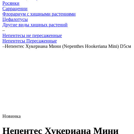
Росянки
Саррацении
Флорариум с хищными растениями
Цефалотусы
Другие виды хищных растений
–
Непентесы не пересаженные
Непентесы Пересаженные
–
Непентес Хукериана Мини (Nepenthes Hookeriana Mini) D5см
Новинка
Непентес Хукериана Мини