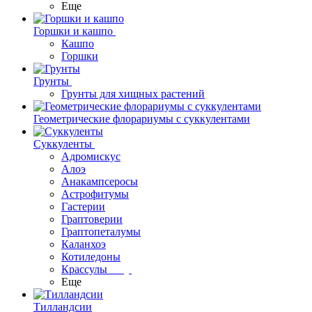
Еще
Горшки и кашпо
Кашпо
Горшки
Грунты
Грунты для хищных растений
Геометрические флорариумы с суккулентами
Суккуленты
Адромискус
Алоэ
Анакампсеросы
Астрофитумы
Гастерии
Граптоверии
Граптопеталумы
Каланхоэ
Котиледоны
Крассулы
Еще
Тилландсии