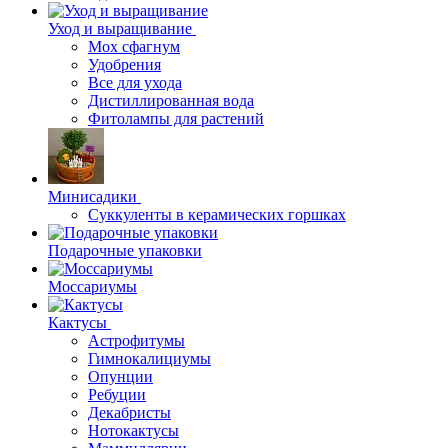
Уход и выращивание
Мох сфагнум
Удобрения
Все для ухода
Дистиллированная вода
Фитолампы для растений
Минисадики
Суккуленты в керамических горшках
Подарочные упаковки
Моссариумы
Кактусы
Астрофитумы
Гимнокалициумы
Опунции
Ребуции
Декабристы
Нотокактусы