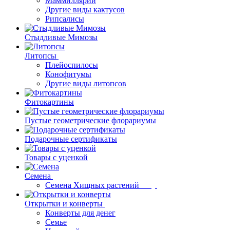
Маммиллярии
Другие виды кактусов
Рипсалисы
Стыдливые Мимозы
Литопсы
Плейоспилосы
Конофитумы
Другие виды литопсов
Фитокартины
Пустые геометрические флорариумы
Подарочные сертификаты
Товары с уценкой
Семена
Семена Хищных растений
Открытки и конверты
Конверты для денег
Семье