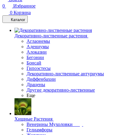
0
Избранное
0
Корзина
Каталог
Декоративно-лиственные растения
Аглаонемы
Адениумы
Алоказии
Бегонии
Бонсай
Гипоэстесы
Декоративно-лиственные антуриумы
Диффенбахии
Драцены
Другие декоративно-лиственные
Еще
Хищные Растения
Венерины Мухоловки
Гелиамфоры