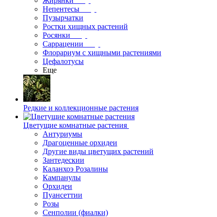
Жирянки
Непентесы
Пузырчатки
Ростки хищных растений
Росянки
Саррацении
Флорариум с хищными растениями
Цефалотусы
Еще
Редкие и коллекционные растения
Цветущие комнатные растения
Антуриумы
Драгоценные орхидеи
Другие виды цветущих растений
Зантедескии
Каланхоэ Розалины
Кампанулы
Орхидеи
Пуансеттии
Розы
Сенполии (фиалки)