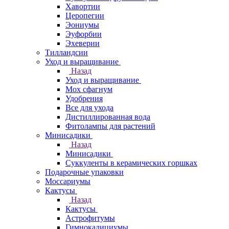
Хавортии
Церопегии
Эониумы
Эуфорбии
Эхеверии
Тилландсии
Уход и выращивание
Назад
Уход и выращивание
Мох сфагнум
Удобрения
Все для ухода
Дистиллированная вода
Фитолампы для растений
Минисадики
Назад
Минисадики
Суккуленты в керамических горшках
Подарочные упаковки
Моссариумы
Кактусы
Назад
Кактусы
Астрофитумы
Гимнокалициумы