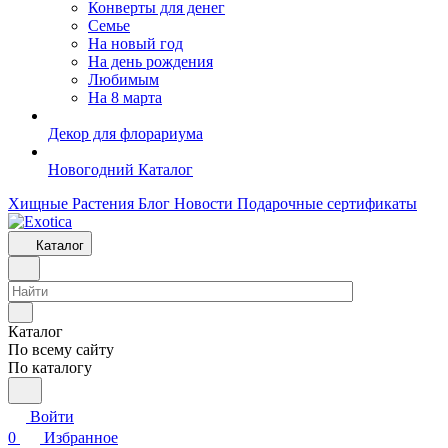
Конверты для денег
Семье
На новый год
На день рождения
Любимым
На 8 марта
Декор для флорариума
Новогодний Каталог
Хищные Растения
Блог
Новости
Подарочные сертификаты
Каталог
Каталог
По всему сайту
По каталогу
Войти
0
Избранное