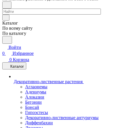
Каталог
По всему сайту
По каталогу
Войти
0
Избранное
0
Корзина
Каталог
Декоративно-лиственные растения
Аглаонемы
Адениумы
Алоказии
Бегонии
Бонсай
Гипоэстесы
Декоративно-лиственные антуриумы
Диффенбахии
Драцены