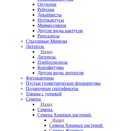
Опунции
Ребуции
Декабристы
Нотокактусы
Маммиллярии
Другие виды кактусов
Рипсалисы
Стыдливые Мимозы
Литопсы
Назад
Литопсы
Плейоспилосы
Конофитумы
Другие виды литопсов
Фитокартины
Пустые геометрические флорариумы
Подарочные сертификаты
Товары с уценкой
Семена
Назад
Семена
Семена Хищных растений
Назад
Семена Хищных растений
Семена Жирянок