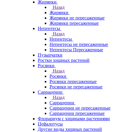
Жирянки
Назад
Жирянки
Жирянки не пересаженные
Жирянки пересаженные
Непентесы
Назад
Непентесы
Непентесы не пересаженные
Непентесы Пересаженные
Пузырчатки
Ростки хищных растений
Росянки
Назад
Росянки
Росянки пересаженные
Росянки не пересаженные
Саррацении
Назад
Саррацении
Саррацении не пересаженные
Саррацении пересаженные
Флорариум с хищными растениями
Цефалотусы
Другие виды хищных растений