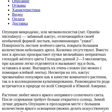
Описание
Отзывы
Характеристики
Видео
Оплата
Доставка
Опунция микродазис, или мелковолосистая (лат. Opuntia
microdasys) — забавный кактус, отличающийся своей
необычной формой листьев, напоминающих "ушки".
Поверхность листьев зелёного цвета, покрыта большим
количеством небольших ареол. Колючки отсутствуют. Вместо
них в ареолах произрастают пучки мельчайших неприятных
глохидий жёлтого цвета Глохидии длиной 2—3 миллиметра,
при касании легко отделяются и вызывают зуд и боль,
оставаясь в коже. Вытащить их очень сложно (но можно с
помощью клейкой ленты). Несмотря на это, кактус
чрезвычайно популярен как в качестве комнатного растения,
так и в коллекционном культивировании. Разновидности рода
встречается в природе по всей Северной и Южной Америке.
Растение любит много яркого непрямого солнечного света.
После созревания требует больше открытого солнца. Зимой
лучше держать Опунцию в прохладном месте с большим
количеством яркого освещения (можно делать искусственную