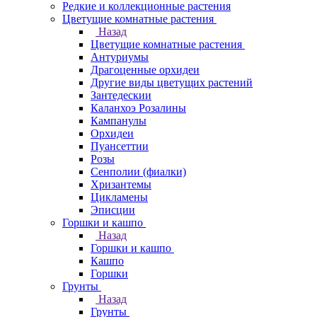
Редкие и коллекционные растения
Цветущие комнатные растения
Назад
Цветущие комнатные растения
Антуриумы
Драгоценные орхидеи
Другие виды цветущих растений
Зантедескии
Каланхоэ Розалины
Кампанулы
Орхидеи
Пуансеттии
Розы
Сенполии (фиалки)
Хризантемы
Цикламены
Эписции
Горшки и кашпо
Назад
Горшки и кашпо
Кашпо
Горшки
Грунты
Назад
Грунты