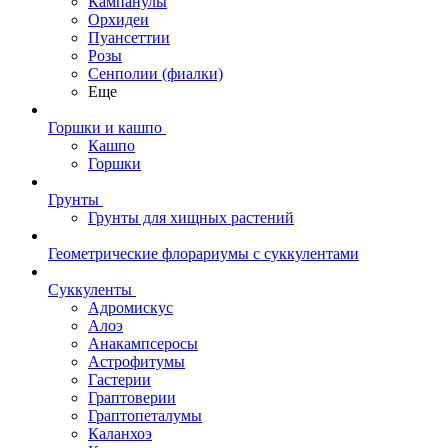
Кампанулы
Орхидеи
Пуансеттии
Розы
Сенполии (фиалки)
Еще
Горшки и кашпо
Кашпо
Горшки
Грунты
Грунты для хищных растений
Геометрические флорариумы с суккулентами
Суккуленты
Адромискус
Алоэ
Анакампсеросы
Астрофитумы
Гастерии
Граптоверии
Граптопеталумы
Каланхоэ