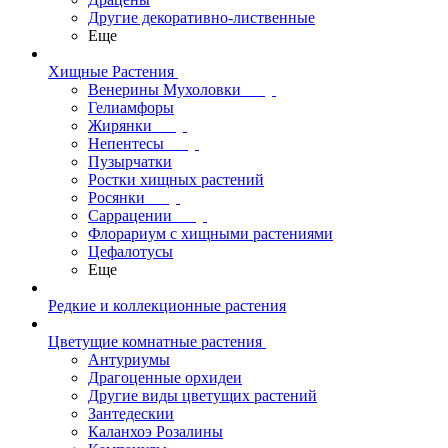
Другие декоративно-лиственные
Еще
Хищные Растения
Венерины Мухоловки
Гелиамфоры
Жирянки
Непентесы
Пузырчатки
Ростки хищных растений
Росянки
Саррацении
Флорариум с хищными растениями
Цефалотусы
Еще
Редкие и коллекционные растения
Цветущие комнатные растения
Антуриумы
Драгоценные орхидеи
Другие виды цветущих растений
Зантедескии
Каланхоэ Розалины