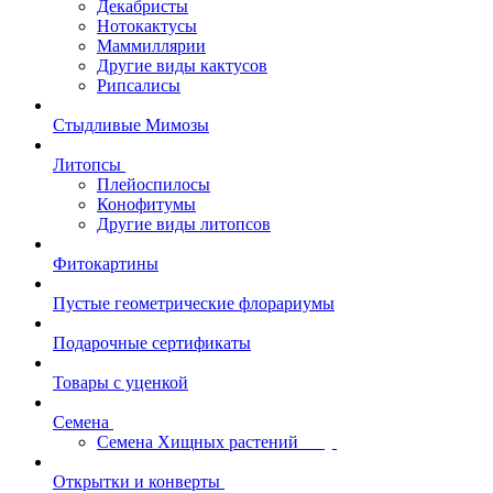
Декабристы
Нотокактусы
Маммиллярии
Другие виды кактусов
Рипсалисы
Стыдливые Мимозы
Литопсы
Плейоспилосы
Конофитумы
Другие виды литопсов
Фитокартины
Пустые геометрические флорариумы
Подарочные сертификаты
Товары с уценкой
Семена
Семена Хищных растений
Открытки и конверты