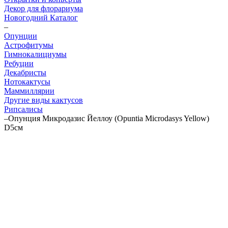
Декор для флорариума
Новогодний Каталог
–
Опунции
Астрофитумы
Гимнокалициумы
Ребуции
Декабристы
Нотокактусы
Маммиллярии
Другие виды кактусов
Рипсалисы
–
Опунция Микродазис Йеллоу (Opuntia Microdasys Yellow)
D5см