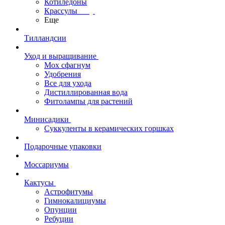
Котиледоны
Крассулы
Еще
Тилландсии
Уход и выращивание
Мох сфагнум
Удобрения
Все для ухода
Дистиллированная вода
Фитолампы для растений
Минисадики
Суккуленты в керамических горшках
Подарочные упаковки
Моссариумы
Кактусы
Астрофитумы
Гимнокалициумы
Опунции
Ребуции