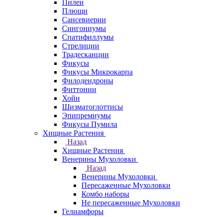
Пилеи
Плющи
Сансевиерии
Сингониумы
Спатифиллумы
Стрелиции
Традесканции
Фикусы
Фикусы Микрокарпа
Филодендроны
Фиттонии
Хойи
Шизматоглоттисы
Эпипремнумы
Фикусы Пумила
Хищные Растения
Назад
Хищные Растения
Венерины Мухоловки
Назад
Венерины Мухоловки
Пересаженные Мухоловки
Комбо наборы
Не пересаженные Мухоловки
Гелиамфоры