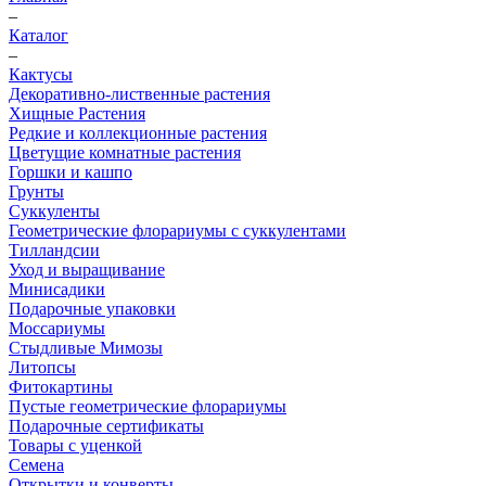
–
Каталог
–
Кактусы
Декоративно-лиственные растения
Хищные Растения
Редкие и коллекционные растения
Цветущие комнатные растения
Горшки и кашпо
Грунты
Суккуленты
Геометрические флорариумы с суккулентами
Тилландсии
Уход и выращивание
Минисадики
Подарочные упаковки
Моссариумы
Стыдливые Мимозы
Литопсы
Фитокартины
Пустые геометрические флорариумы
Подарочные сертификаты
Товары с уценкой
Семена
Открытки и конверты