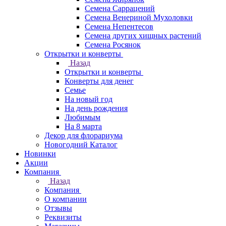
Семена Саррацений
Семена Венериной Мухоловки
Семена Непентесов
Семена других хищных растений
Семена Росянок
Открытки и конверты
Назад
Открытки и конверты
Конверты для денег
Семье
На новый год
На день рождения
Любимым
На 8 марта
Декор для флорариума
Новогодний Каталог
Новинки
Акции
Компания
Назад
Компания
О компании
Отзывы
Реквизиты