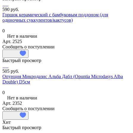
590 руб.
Горшок керамический с бамбуковым поддоном (для
одиночных суккулентов/кактусов)
0
Нет в наличии
Арт.
2525
Сообщить о поступлении
Быстрый просмотр
505 руб.
Опунция Микродазис Альба Дабл (Opuntia Microdasys Alba
Double) D5см
0
Нет в наличии
Арт.
2352
Сообщить о поступлении
Хит
Быстрый просмотр