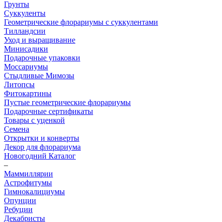
Грунты
Суккуленты
Геометрические флорариумы с суккулентами
Тилландсии
Уход и выращивание
Минисадики
Подарочные упаковки
Моссариумы
Стыдливые Мимозы
Литопсы
Фитокартины
Пустые геометрические флорариумы
Подарочные сертификаты
Товары с уценкой
Семена
Открытки и конверты
Декор для флорариума
Новогодний Каталог
–
Маммиллярии
Астрофитумы
Гимнокалициумы
Опунции
Ребуции
Декабристы