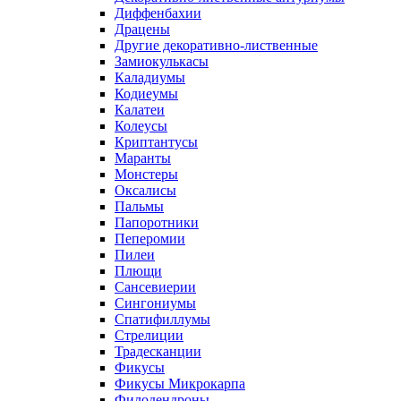
Диффенбахии
Драцены
Другие декоративно-лиственные
Замиокулькасы
Каладиумы
Кодиеумы
Калатеи
Колеусы
Криптантусы
Маранты
Монстеры
Оксалисы
Пальмы
Папоротники
Пеперомии
Пилеи
Плющи
Сансевиерии
Сингониумы
Спатифиллумы
Стрелиции
Традесканции
Фикусы
Фикусы Микрокарпа
Филодендроны