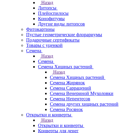
Назад
Литопсы
Плейоспилосы
Конофитумы
Другие виды литопсов
Фитокартины
Пустые геометрические флорариумы
Подарочные сертификаты
Товары с уценкой
Семена
Назад
Семена
Семена Хищных растений
Назад
Семена Хищных растений
Семена Жирянок
Семена Саррацений
Семена Венериной Мухоловки
Семена Непентесов
Семена других хищных растений
Семена Росянок
Открытки и конверты
Назад
Открытки и конверты
Конверты для денег