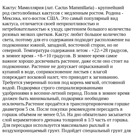
Кактус Мамиллярия (лат. Cactus Mammillaria) - крупнейший
род светолюбивых кактусов с медленным ростом. Родина -
Мексика, юго-восток США. Это самый популярный вид
кактуса, отличается своей неприхотливостью и
нетребовательностью к уходу, цветением большого количества
розовых мелких цветков. Кактус любит большое количество
света, поэтому для его содержания подходит расположение на
подоконнике южной, западной, восточной сторон, но не
северной. Температура содержания летом - +22-+28 градусов,
в зимнее время - +8-+10 градусов. В зимнее время самое
важное хорошо досвечивать растение, даже если оно стоит на
подоконнике. Растение не допускает опрыскиваний и
купаний в воде, соприкосновение листьев с влагой
повреждает восковой налет, что приводит к загниванию.
Требуется умеренный полив под корень мягкой, отстоянной
водой. Подкормки строго специализированными
удобрениями в весенне-летний период. Полив в зимнее время
должен быть минимальный, подкормки необходимо
исключить.Растение продаётся в транспортировочном горшке
диаметром 5 см. После покупки рекомендуем пересадить в
горшок объёмом не менее 0,5л. На дно обязательно засыпается
слой керамзитового дренажа толщиной в 1/3 часть от горшка.
Для пересадки используется максимально рыхлый и
воздухопроницаемый грунт. Подойдет специальный грунт для