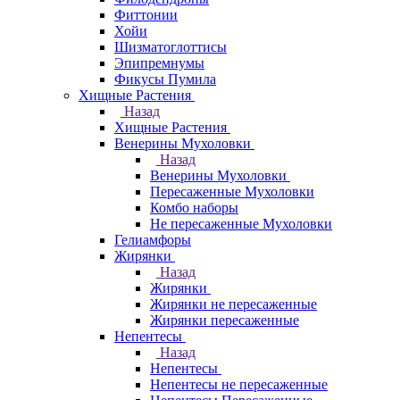
Фиттонии
Хойи
Шизматоглоттисы
Эпипремнумы
Фикусы Пумила
Хищные Растения
Назад
Хищные Растения
Венерины Мухоловки
Назад
Венерины Мухоловки
Пересаженные Мухоловки
Комбо наборы
Не пересаженные Мухоловки
Гелиамфоры
Жирянки
Назад
Жирянки
Жирянки не пересаженные
Жирянки пересаженные
Непентесы
Назад
Непентесы
Непентесы не пересаженные