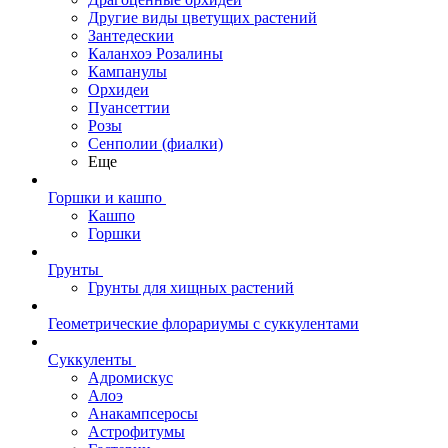
Другие виды цветущих растений
Зантедескии
Каланхоэ Розалины
Кампанулы
Орхидеи
Пуансеттии
Розы
Сенполии (фиалки)
Еще
Горшки и кашпо
Кашпо
Горшки
Грунты
Грунты для хищных растений
Геометрические флорариумы с суккулентами
Суккуленты
Адромискус
Алоэ
Анакампсеросы
Астрофитумы