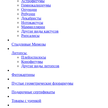
Астрофитумы
Гимнокалициумы
Опунции
Ребуции
Декабристы
Нотокактусы
Маммиллярии
Другие виды кактусов
Рипсалисы
Стыдливые Мимозы
Литопсы
Плейоспилосы
Конофитумы
Другие виды литопсов
Фитокартины
Пустые геометрические флорариумы
Подарочные сертификаты
Товары с уценкой