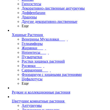
Гипоэстесы
Декоративно-лиственные антуриумы
Диффенбахии
Драцены
Другие декоративно-лиственные
Еще
Хищные Растения
Венерины Мухоловки
Гелиамфоры
Жирянки
Непентесы
Пузырчатки
Ростки хищных растений
Росянки
Саррацении
Флорариум с хищными растениями
Цефалотусы
Еще
Редкие и коллекционные растения
Цветущие комнатные растения
Антуриумы
Драгоценные орхидеи