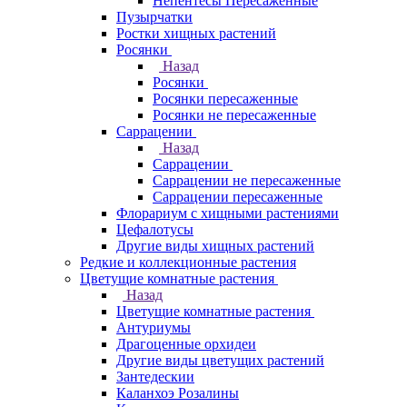
Непентесы Пересаженные
Пузырчатки
Ростки хищных растений
Росянки
Назад
Росянки
Росянки пересаженные
Росянки не пересаженные
Саррацении
Назад
Саррацении
Саррацении не пересаженные
Саррацении пересаженные
Флорариум с хищными растениями
Цефалотусы
Другие виды хищных растений
Редкие и коллекционные растения
Цветущие комнатные растения
Назад
Цветущие комнатные растения
Антуриумы
Драгоценные орхидеи
Другие виды цветущих растений
Зантедескии
Каланхоэ Розалины