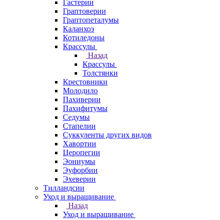
Гастерии
Граптоверии
Граптопеталумы
Каланхоэ
Котиледоны
Крассулы
Назад
Крассулы
Толстянки
Крестовники
Молодило
Пахиверии
Пахифитумы
Седумы
Стапелии
Суккуленты других видов
Хавортии
Церопегии
Эониумы
Эуфорбии
Эхеверии
Тилландсии
Уход и выращивание
Назад
Уход и выращивание