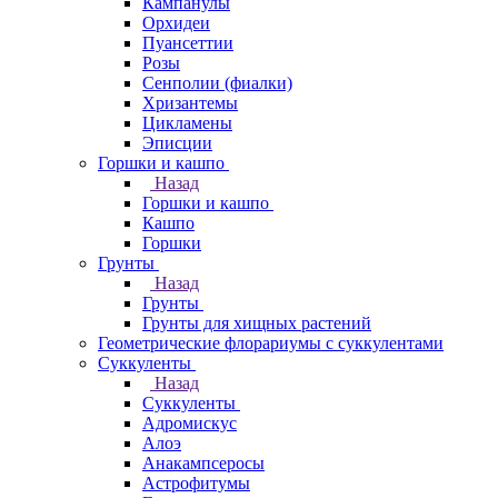
Кампанулы
Орхидеи
Пуансеттии
Розы
Сенполии (фиалки)
Хризантемы
Цикламены
Эписции
Горшки и кашпо
Назад
Горшки и кашпо
Кашпо
Горшки
Грунты
Назад
Грунты
Грунты для хищных растений
Геометрические флорариумы с суккулентами
Суккуленты
Назад
Суккуленты
Адромискус
Алоэ
Анакампсеросы
Астрофитумы