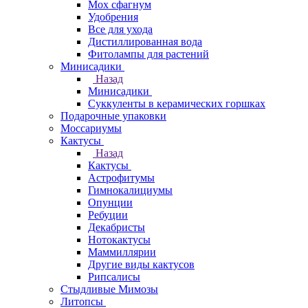
Мох сфагнум
Удобрения
Все для ухода
Дистиллированная вода
Фитолампы для растений
Минисадики
Назад
Минисадики
Суккуленты в керамических горшках
Подарочные упаковки
Моссариумы
Кактусы
Назад
Кактусы
Астрофитумы
Гимнокалициумы
Опунции
Ребуции
Декабристы
Нотокактусы
Маммиллярии
Другие виды кактусов
Рипсалисы
Стыдливые Мимозы
Литопсы