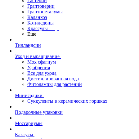
Гастерии
Граптоверии
Граптопеталумы
Каланхоэ
Котиледоны
Крассулы
Еще
Тилландсии
Уход и выращивание
Мох сфагнум
Удобрения
Все для ухода
Дистиллированная вода
Фитолампы для растений
Минисадики
Суккуленты в керамических горшках
Подарочные упаковки
Моссариумы
Кактусы