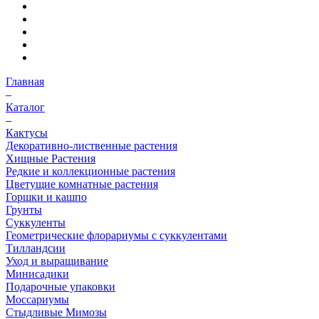
Главная
–
Каталог
–
Кактусы
Декоративно-лиственные растения
Хищные Растения
Редкие и коллекционные растения
Цветущие комнатные растения
Горшки и кашпо
Грунты
Суккуленты
Геометрические флорариумы с суккулентами
Тилландсии
Уход и выращивание
Минисадики
Подарочные упаковки
Моссариумы
Стыдливые Мимозы