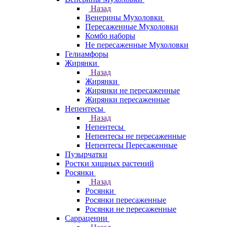
Назад
Венерины Мухоловки
Пересаженные Мухоловки
Комбо наборы
Не пересаженные Мухоловки
Гелиамфоры
Жирянки
Назад
Жирянки
Жирянки не пересаженные
Жирянки пересаженные
Непентесы
Назад
Непентесы
Непентесы не пересаженные
Непентесы Пересаженные
Пузырчатки
Ростки хищных растений
Росянки
Назад
Росянки
Росянки пересаженные
Росянки не пересаженные
Саррацении