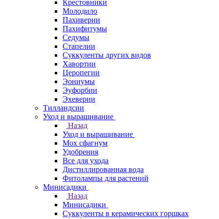
Крестовники
Молодило
Пахиверии
Пахифитумы
Седумы
Стапелии
Суккуленты других видов
Хавортии
Церопегии
Эониумы
Эуфорбии
Эхеверии
Тилландсии
Уход и выращивание
Назад
Уход и выращивание
Мох сфагнум
Удобрения
Все для ухода
Дистиллированная вода
Фитолампы для растений
Минисадики
Назад
Минисадики
Суккуленты в керамических горшках