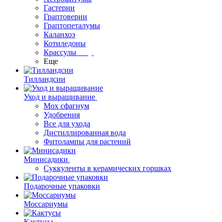
Гастерии
Граптоверии
Граптопеталумы
Каланхоэ
Котиледоны
Крассулы
Еще
Тилландсии
Уход и выращивание
Мох сфагнум
Удобрения
Все для ухода
Дистиллированная вода
Фитолампы для растений
Минисадики
Суккуленты в керамических горшках
Подарочные упаковки
Моссариумы
Кактусы