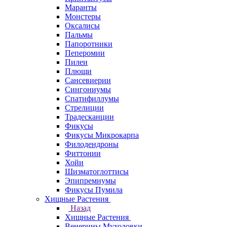
Маранты
Монстеры
Оксалисы
Пальмы
Папоротники
Пеперомии
Пилеи
Плющи
Сансевиерии
Сингониумы
Спатифиллумы
Стрелиции
Традесканции
Фикусы
Фикусы Микрокарпа
Филодендроны
Фиттонии
Хойи
Шизматоглоттисы
Эпипремнумы
Фикусы Пумила
Хищные Растения
Назад
Хищные Растения
Венерины Мухоловки