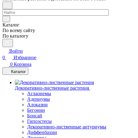
Каталог
По всему сайту
По каталогу
Войти
0
Избранное
0
Корзина
Каталог
Декоративно-лиственные растения
Аглаонемы
Адениумы
Алоказии
Бегонии
Бонсай
Гипоэстесы
Декоративно-лиственные антуриумы
Диффенбахии
Драцены