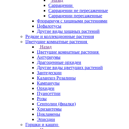
Назад
Саррацении
Саррацении не пересаженные
Саррацении пересаженные
Флорариум с хищными растениями
Цефалотусы
Другие виды хищных растений
Редкие и коллекционные растения
Цветущие комнатные растения
Назад
Цветущие комнатные растения
Антуриумы
Драгоценные орхидеи
Другие виды цветущих растений
Зантедескии
Каланхоэ Розалины
Кампанулы
Орхидеи
Пуансеттии
Розы
Сенполии (фиалки)
Хризантемы
Цикламены
Эписции
Горшки и кашпо