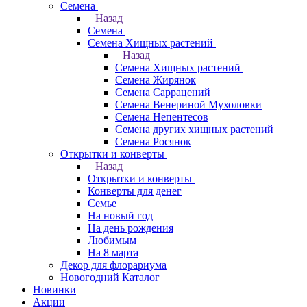
Семена
Назад
Семена
Семена Хищных растений
Назад
Семена Хищных растений
Семена Жирянок
Семена Саррацений
Семена Венериной Мухоловки
Семена Непентесов
Семена других хищных растений
Семена Росянок
Открытки и конверты
Назад
Открытки и конверты
Конверты для денег
Семье
На новый год
На день рождения
Любимым
На 8 марта
Декор для флорариума
Новогодний Каталог
Новинки
Акции