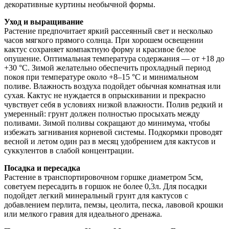
декоративные куртины необычной формы.
Уход и выращивание
Растение предпочитает яркий рассеянный свет и несколько
часов мягкого прямого солнца. При хорошем освещении
кактус сохраняет компактную форму и красивое белое
опушение. Оптимальная температура содержания — от +18 до
+30 °C. Зимой желательно обеспечить прохладный период
покоя при температуре около +8–15 °C и минимальном
поливе. Влажность воздуха подойдет обычная комнатная или
сухая. Кактус не нуждается в опрыскивании и прекрасно
чувствует себя в условиях низкой влажности. Полив редкий и
умеренный: грунт должен полностью просыхать между
поливами. Зимой поливы сокращают до минимума, чтобы
избежать загнивания корневой системы. Подкормки проводят
весной и летом один раз в месяц удобрением для кактусов и
суккулентов в слабой концентрации.
Посадка и пересадка
Растение в транспортировочном горшке диаметром 5см,
советуем пересадить в горшок не более 0,3л. Для посадки
подойдет легкий минеральный грунт для кактусов с
добавлением перлита, пемзы, цеолита, песка, лавовой крошки
или мелкого гравия для идеального дренажа.