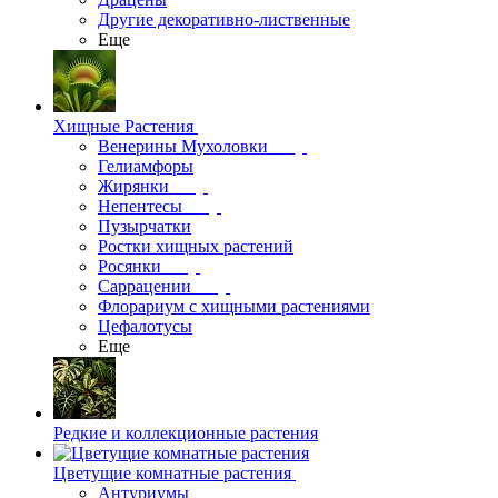
Другие декоративно-лиственные
Еще
Хищные Растения
Венерины Мухоловки
Гелиамфоры
Жирянки
Непентесы
Пузырчатки
Ростки хищных растений
Росянки
Саррацении
Флорариум с хищными растениями
Цефалотусы
Еще
Редкие и коллекционные растения
Цветущие комнатные растения
Антуриумы