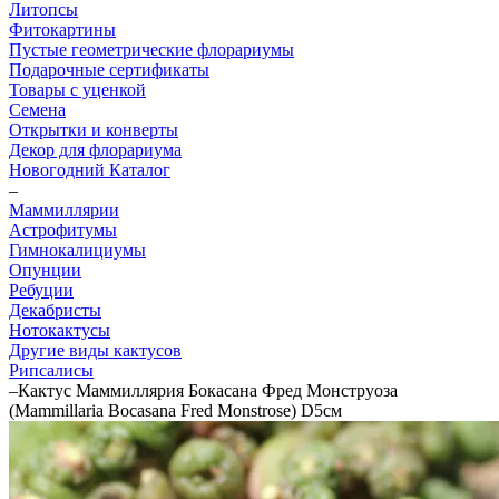
Литопсы
Фитокартины
Пустые геометрические флорариумы
Подарочные сертификаты
Товары с уценкой
Семена
Открытки и конверты
Декор для флорариума
Новогодний Каталог
–
Маммиллярии
Астрофитумы
Гимнокалициумы
Опунции
Ребуции
Декабристы
Нотокактусы
Другие виды кактусов
Рипсалисы
–
Кактус Маммиллярия Бокасана Фред Монструоза
(Mammillaria Bocasana Fred Monstrose) D5см