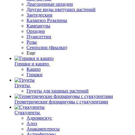
Драгоценные орхидеи
Другие виды цветущих растений
Зантедескии
Каланхоэ Розалины
Кампанулы
Орхидеи
Пуансеттии
Розы
Сенполии (фиалки)
Еще
Горшки и кашпо
Кашпо
Горшки
Грунты
Грунты для хищных растений
Геометрические флорариумы с суккулентами
Суккуленты
Адромискус
Алоэ
Анакампсеросы
Астрофитумы