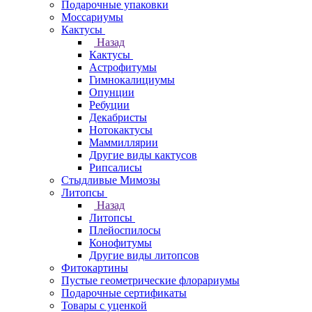
Подарочные упаковки
Моссариумы
Кактусы
Назад
Кактусы
Астрофитумы
Гимнокалициумы
Опунции
Ребуции
Декабристы
Нотокактусы
Маммиллярии
Другие виды кактусов
Рипсалисы
Стыдливые Мимозы
Литопсы
Назад
Литопсы
Плейоспилосы
Конофитумы
Другие виды литопсов
Фитокартины
Пустые геометрические флорариумы
Подарочные сертификаты
Товары с уценкой