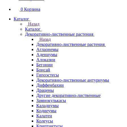
0
Корзина
Каталог
Назад
Каталог
Декоративно-лиственные растения
Назад
Декоративно-лиственные растения
Аглаонемы
Адениумы
Алоказии
Бегонии
Бонсай
Гипоэстесы
Декоративно-лиственные антуриумы
Диффенбахии
Драцены
Другие декоративно-лиственные
Замиокулькасы
Каладиумы
Кодиеумы
Калатеи
Колеусы
Криптантусы