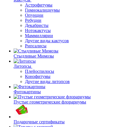
Астрофитумы
Гимнокалициумы
Опунции
Ребуции
Декабристы
Нотокактусы
Маммиллярии
Другие виды кактусов
Рипсалисы
Стыдливые Мимозы
Литопсы
Плейоспилосы
Конофитумы
Другие виды литопсов
Фитокартины
Пустые геометрические флорариумы
Подарочные сертификаты