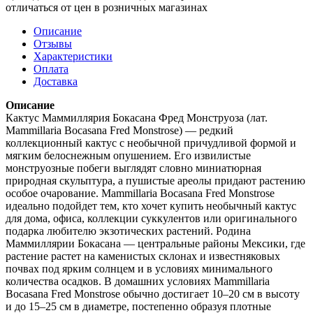
отличаться от цен в розничных магазинах
Описание
Отзывы
Характеристики
Оплата
Доставка
Описание
Кактус Маммиллярия Бокасана Фред Монструоза (лат.
Mammillaria Bocasana Fred Monstrose) — редкий
коллекционный кактус с необычной причудливой формой и
мягким белоснежным опушением. Его извилистые
монструозные побеги выглядят словно миниатюрная
природная скульптура, а пушистые ареолы придают растению
особое очарование. Mammillaria Bocasana Fred Monstrose
идеально подойдет тем, кто хочет купить необычный кактус
для дома, офиса, коллекции суккулентов или оригинального
подарка любителю экзотических растений. Родина
Маммиллярии Бокасана — центральные районы Мексики, где
растение растет на каменистых склонах и известняковых
почвах под ярким солнцем и в условиях минимального
количества осадков. В домашних условиях Mammillaria
Bocasana Fred Monstrose обычно достигает 10–20 см в высоту
и до 15–25 см в диаметре, постепенно образуя плотные