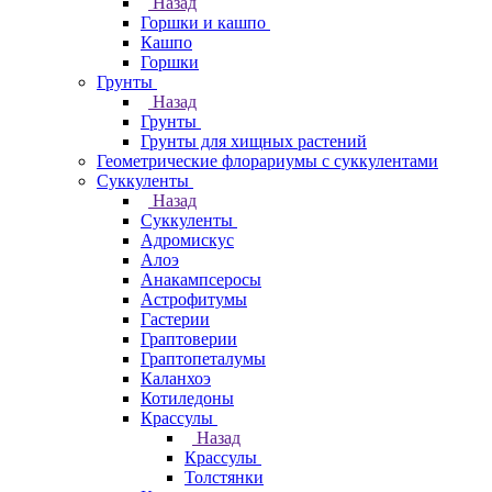
Назад
Горшки и кашпо
Кашпо
Горшки
Грунты
Назад
Грунты
Грунты для хищных растений
Геометрические флорариумы с суккулентами
Суккуленты
Назад
Суккуленты
Адромискус
Алоэ
Анакампсеросы
Астрофитумы
Гастерии
Граптоверии
Граптопеталумы
Каланхоэ
Котиледоны
Крассулы
Назад
Крассулы
Толстянки