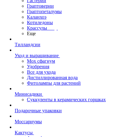
Гастерии
Граптоверии
Граптопеталумы
Каланхоэ
Котиледоны
Крассулы
Еще
Тилландсии
Уход и выращивание
Мох сфагнум
Удобрения
Все для ухода
Дистиллированная вода
Фитолампы для растений
Минисадики
Суккуленты в керамических горшках
Подарочные упаковки
Моссариумы
Кактусы