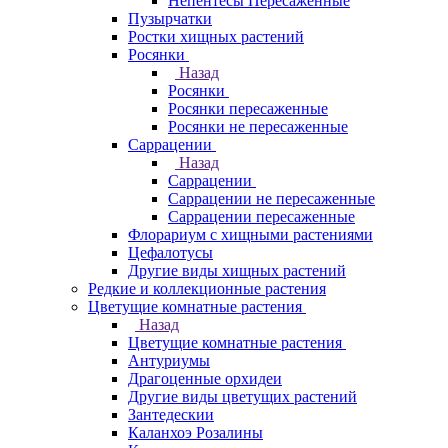
Непентесы Пересаженные
Пузырчатки
Ростки хищных растений
Росянки
Назад
Росянки
Росянки пересаженные
Росянки не пересаженные
Саррацении
Назад
Саррацении
Саррацении не пересаженные
Саррацении пересаженные
Флорариум с хищными растениями
Цефалотусы
Другие виды хищных растений
Редкие и коллекционные растения
Цветущие комнатные растения
Назад
Цветущие комнатные растения
Антуриумы
Драгоценные орхидеи
Другие виды цветущих растений
Зантедескии
Каланхоэ Розалины