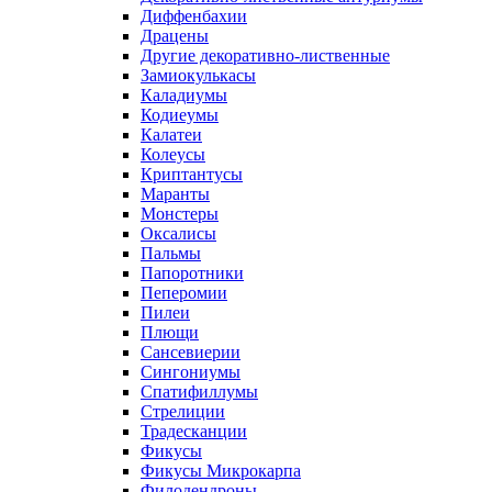
Диффенбахии
Драцены
Другие декоративно-лиственные
Замиокулькасы
Каладиумы
Кодиеумы
Калатеи
Колеусы
Криптантусы
Маранты
Монстеры
Оксалисы
Пальмы
Папоротники
Пеперомии
Пилеи
Плющи
Сансевиерии
Сингониумы
Спатифиллумы
Стрелиции
Традесканции
Фикусы
Фикусы Микрокарпа
Филодендроны