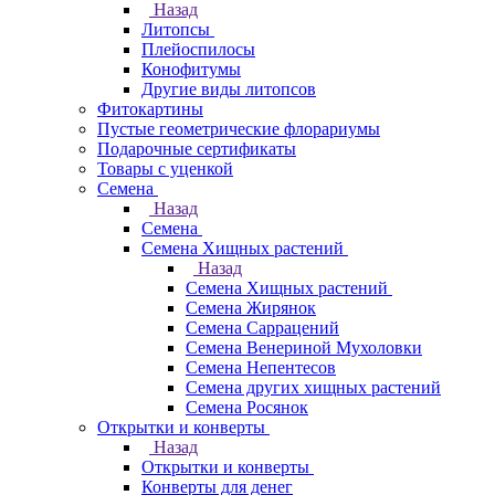
Назад
Литопсы
Плейоспилосы
Конофитумы
Другие виды литопсов
Фитокартины
Пустые геометрические флорариумы
Подарочные сертификаты
Товары с уценкой
Семена
Назад
Семена
Семена Хищных растений
Назад
Семена Хищных растений
Семена Жирянок
Семена Саррацений
Семена Венериной Мухоловки
Семена Непентесов
Семена других хищных растений
Семена Росянок
Открытки и конверты
Назад
Открытки и конверты
Конверты для денег