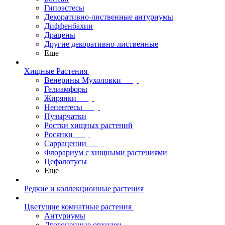
Гипоэстесы
Декоративно-лиственные антуриумы
Диффенбахии
Драцены
Другие декоративно-лиственные
Еще
Хищные Растения
Венерины Мухоловки
Гелиамфоры
Жирянки
Непентесы
Пузырчатки
Ростки хищных растений
Росянки
Саррацении
Флорариум с хищными растениями
Цефалотусы
Еще
Редкие и коллекционные растения
Цветущие комнатные растения
Антуриумы
Драгоценные орхидеи