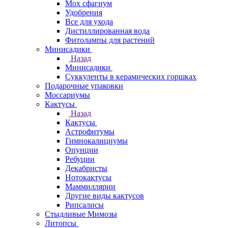
Мох сфагнум
Удобрения
Все для ухода
Дистиллированная вода
Фитолампы для растений
Минисадики
Назад
Минисадики
Суккуленты в керамических горшках
Подарочные упаковки
Моссариумы
Кактусы
Назад
Кактусы
Астрофитумы
Гимнокалициумы
Опунции
Ребуции
Декабристы
Нотокактусы
Маммиллярии
Другие виды кактусов
Рипсалисы
Стыдливые Мимозы
Литопсы