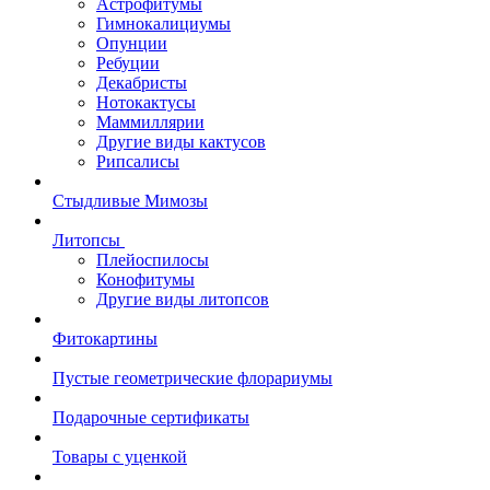
Астрофитумы
Гимнокалициумы
Опунции
Ребуции
Декабристы
Нотокактусы
Маммиллярии
Другие виды кактусов
Рипсалисы
Стыдливые Мимозы
Литопсы
Плейоспилосы
Конофитумы
Другие виды литопсов
Фитокартины
Пустые геометрические флорариумы
Подарочные сертификаты
Товары с уценкой