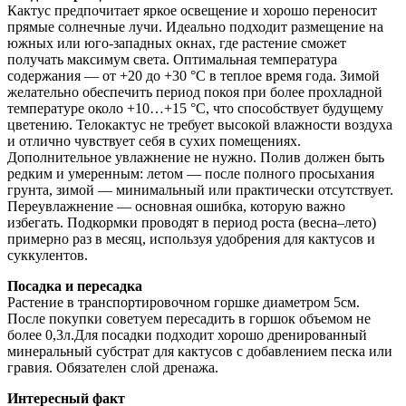
Кактус предпочитает яркое освещение и хорошо переносит
прямые солнечные лучи. Идеально подходит размещение на
южных или юго-западных окнах, где растение сможет
получать максимум света. Оптимальная температура
содержания — от +20 до +30 °C в теплое время года. Зимой
желательно обеспечить период покоя при более прохладной
температуре около +10…+15 °C, что способствует будущему
цветению. Телокактус не требует высокой влажности воздуха
и отлично чувствует себя в сухих помещениях.
Дополнительное увлажнение не нужно. Полив должен быть
редким и умеренным: летом — после полного просыхания
грунта, зимой — минимальный или практически отсутствует.
Переувлажнение — основная ошибка, которую важно
избегать. Подкормки проводят в период роста (весна–лето)
примерно раз в месяц, используя удобрения для кактусов и
суккулентов.
Посадка и пересадка
Растение в транспортировочном горшке диаметром 5см.
После покупки советуем пересадить в горшок объемом не
более 0,3л.Для посадки подходит хорошо дренированный
минеральный субстрат для кактусов с добавлением песка или
гравия. Обязателен слой дренажа.
Интересный факт