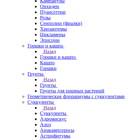
Кампанулы
Орхидеи
Пуансеттии
Розы
Сенполии (фиалки)
Хризантемы
Цикламены
Эписции
Горшки и кашпо
Назад
Горшки и кашпо
Кашпо
Горшки
Грунты
Назад
Грунты
Грунты для хищных растений
Геометрические флорариумы с суккулентами
Суккуленты
Назад
Суккуленты
Адромискус
Алоэ
Анакампсеросы
Астрофитумы