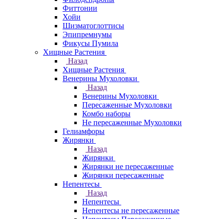
Фиттонии
Хойи
Шизматоглоттисы
Эпипремнумы
Фикусы Пумила
Хищные Растения
Назад
Хищные Растения
Венерины Мухоловки
Назад
Венерины Мухоловки
Пересаженные Мухоловки
Комбо наборы
Не пересаженные Мухоловки
Гелиамфоры
Жирянки
Назад
Жирянки
Жирянки не пересаженные
Жирянки пересаженные
Непентесы
Назад
Непентесы
Непентесы не пересаженные