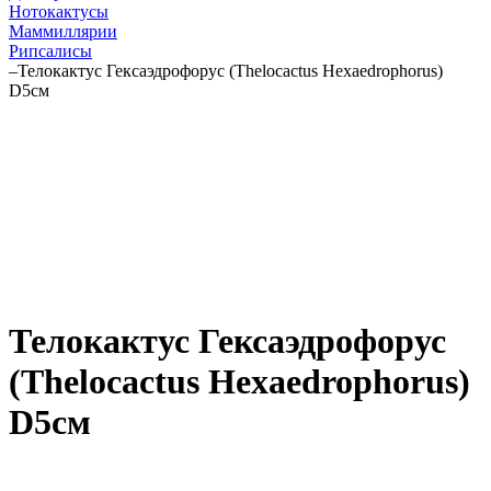
Нотокактусы
Маммиллярии
Рипсалисы
–
Телокактус Гексаэдрофорус (Thelocactus Hexaedrophorus)
D5см
Телокактус Гексаэдрофорус
(Thelocactus Hexaedrophorus)
D5см