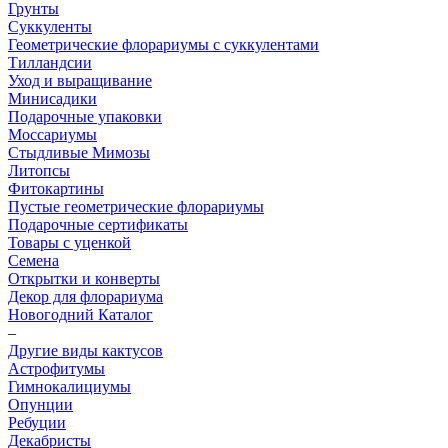
Грунты
Суккуленты
Геометрические флорариумы с суккулентами
Тилландсии
Уход и выращивание
Минисадики
Подарочные упаковки
Моссариумы
Стыдливые Мимозы
Литопсы
Фитокартины
Пустые геометрические флорариумы
Подарочные сертификаты
Товары с уценкой
Семена
Открытки и конверты
Декор для флорариума
Новогодний Каталог
–
Другие виды кактусов
Астрофитумы
Гимнокалициумы
Опунции
Ребуции
Декабристы