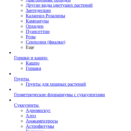
Другие виды цветущих растений
Зантедескии
Каланхоэ Розалины
Кампанулы
Орхидеи
Пуансеттии
Розы
Сенполии (фиалки)
Еще
Горшки и кашпо
Кашпо
Горшки
Грунты
Грунты для хищных растений
Геометрические флорариумы с суккулентами
Суккуленты
Адромискус
Алоэ
Анакампсеросы
Астрофитумы