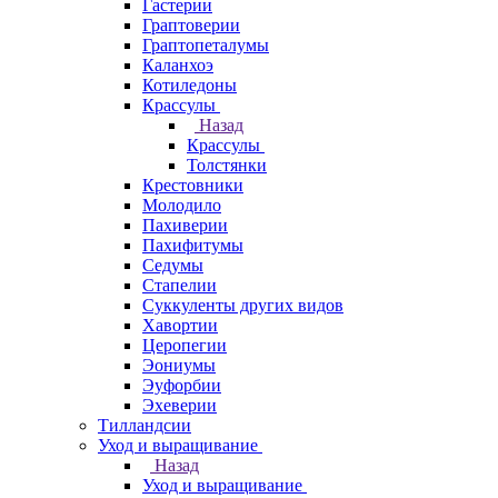
Гастерии
Граптоверии
Граптопеталумы
Каланхоэ
Котиледоны
Крассулы
Назад
Крассулы
Толстянки
Крестовники
Молодило
Пахиверии
Пахифитумы
Седумы
Стапелии
Суккуленты других видов
Хавортии
Церопегии
Эониумы
Эуфорбии
Эхеверии
Тилландсии
Уход и выращивание
Назад
Уход и выращивание