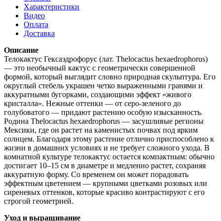
Характеристики
Видео
Оплата
Доставка
Описание
Телокактус Гексаэдрофорус (лат. Thelocactus hexaedrophorus)
— это необычный кактус с геометрически совершенной
формой, который выглядит словно природная скульптура. Его
округлый стебель украшен четко выраженными гранями и
аккуратными бугорками, создающими эффект «живого
кристалла». Нежные оттенки — от серо-зеленого до
голубоватого — придают растению особую изысканность.
Родина Thelocactus hexaedrophorus — засушливые регионы
Мексики, где он растет на каменистых почвах под ярким
солнцем. Благодаря этому растение отлично приспособлено к
жизни в домашних условиях и не требует сложного ухода. В
комнатной культуре телокактус остается компактным: обычно
достигает 10–15 см в диаметре и медленно растет, сохраняя
аккуратную форму. Со временем он может порадовать
эффектным цветением — крупными цветками розовых или
сиреневых оттенков, которые красиво контрастируют с его
строгой геометрией.
Уход и выращивание