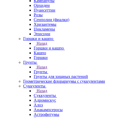
Кампанулы
Орхидеи
Пуансеттии
Розы
Сенполии (фиалки)
Хризантемы
Цикламены
Эписции
Горшки и кашпо
Назад
Горшки и кашпо
Кашпо
Горшки
Грунты
Назад
Грунты
Грунты для хищных растений
Геометрические флорариумы с суккулентами
Суккуленты
Назад
Суккуленты
Адромискус
Алоэ
Анакампсеросы
Астрофитумы