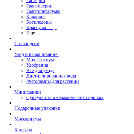
Гастерии
Граптоверии
Граптопеталумы
Каланхоэ
Котиледоны
Крассулы
Еще
Тилландсии
Уход и выращивание
Мох сфагнум
Удобрения
Все для ухода
Дистиллированная вода
Фитолампы для растений
Минисадики
Суккуленты в керамических горшках
Подарочные упаковки
Моссариумы
Кактусы