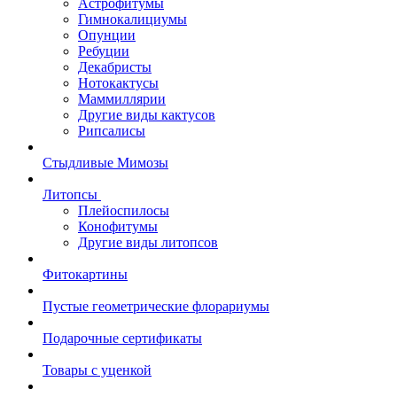
Астрофитумы
Гимнокалициумы
Опунции
Ребуции
Декабристы
Нотокактусы
Маммиллярии
Другие виды кактусов
Рипсалисы
Стыдливые Мимозы
Литопсы
Плейоспилосы
Конофитумы
Другие виды литопсов
Фитокартины
Пустые геометрические флорариумы
Подарочные сертификаты
Товары с уценкой