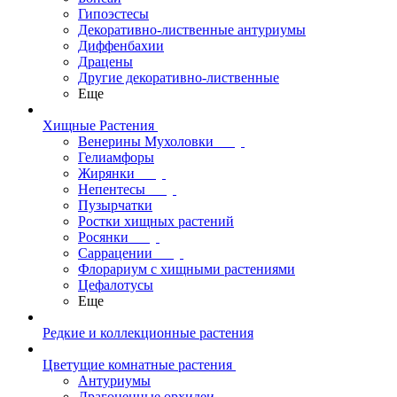
Гипоэстесы
Декоративно-лиственные антуриумы
Диффенбахии
Драцены
Другие декоративно-лиственные
Еще
Хищные Растения
Венерины Мухоловки
Гелиамфоры
Жирянки
Непентесы
Пузырчатки
Ростки хищных растений
Росянки
Саррацении
Флорариум с хищными растениями
Цефалотусы
Еще
Редкие и коллекционные растения
Цветущие комнатные растения
Антуриумы
Драгоценные орхидеи