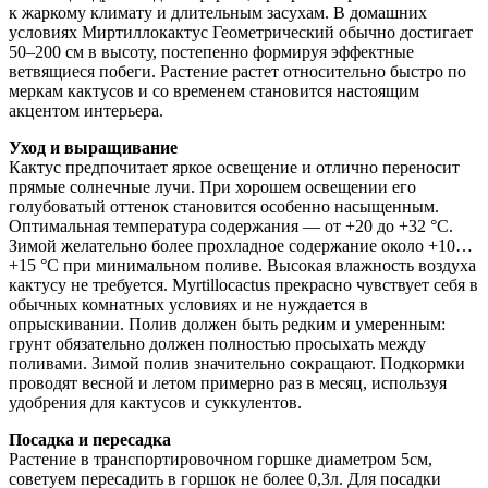
к жаркому климату и длительным засухам. В домашних
условиях Миртиллокактус Геометрический обычно достигает
50–200 см в высоту, постепенно формируя эффектные
ветвящиеся побеги. Растение растет относительно быстро по
меркам кактусов и со временем становится настоящим
акцентом интерьера.
Уход и выращивание
Кактус предпочитает яркое освещение и отлично переносит
прямые солнечные лучи. При хорошем освещении его
голубоватый оттенок становится особенно насыщенным.
Оптимальная температура содержания — от +20 до +32 °C.
Зимой желательно более прохладное содержание около +10…
+15 °C при минимальном поливе. Высокая влажность воздуха
кактусу не требуется. Myrtillocactus прекрасно чувствует себя в
обычных комнатных условиях и не нуждается в
опрыскивании. Полив должен быть редким и умеренным:
грунт обязательно должен полностью просыхать между
поливами. Зимой полив значительно сокращают. Подкормки
проводят весной и летом примерно раз в месяц, используя
удобрения для кактусов и суккулентов.
Посадка и пересадка
Растение в транспортировочном горшке диаметром 5см,
советуем пересадить в горшок не более 0,3л. Для посадки