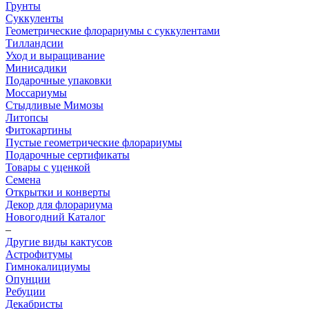
Грунты
Суккуленты
Геометрические флорариумы с суккулентами
Тилландсии
Уход и выращивание
Минисадики
Подарочные упаковки
Моссариумы
Стыдливые Мимозы
Литопсы
Фитокартины
Пустые геометрические флорариумы
Подарочные сертификаты
Товары с уценкой
Семена
Открытки и конверты
Декор для флорариума
Новогодний Каталог
–
Другие виды кактусов
Астрофитумы
Гимнокалициумы
Опунции
Ребуции
Декабристы