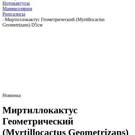
Нотокактусы
Маммиллярии
Рипсалисы
–
Миртиллокактус Геометрический (Myrtillocactus
Geometrizans) D5см
Новинка
Миртиллокактус
Геометрический
(Myrtillocactus Geometrizans)