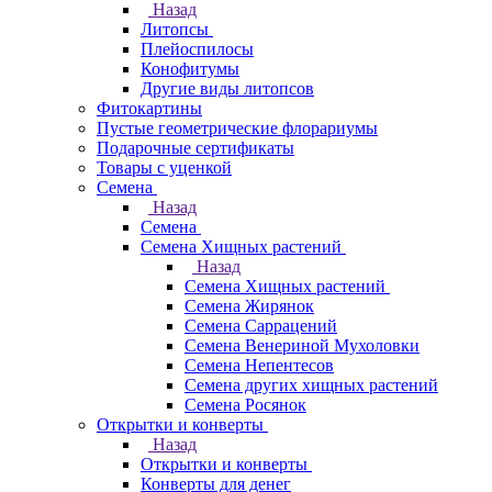
Назад
Литопсы
Плейоспилосы
Конофитумы
Другие виды литопсов
Фитокартины
Пустые геометрические флорариумы
Подарочные сертификаты
Товары с уценкой
Семена
Назад
Семена
Семена Хищных растений
Назад
Семена Хищных растений
Семена Жирянок
Семена Саррацений
Семена Венериной Мухоловки
Семена Непентесов
Семена других хищных растений
Семена Росянок
Открытки и конверты
Назад
Открытки и конверты
Конверты для денег