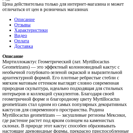
Цена действительна только для интернет-магазина и может
отличаться от цен в розничных магазинах
Описание
Отзывы
Характеристики
Видео
Оплата
Доставка
Описание
Миртиллокактус Геометрический (лат. Myrtillocactus
Geometrizans) — это эффектный колонновидный кактус с
необычной голубовато-зеленой окраской и выразительной
архитектурной формой. Его плотные ребристые стебли с
мягким матовым оттенком выглядят словно современная
природная скульптура, идеально подходящая для стильных
интерьеров и коллекций суккулентов. Благодаря своей
геометричной форме и благородному цвету Myrtillocactus
geometrizans стал одним из самых популярных декоративных
кактусов для современного пространства. Родина
Myrtillocactus geometrizans — засушливые регионы Мексики,
где растение растет под ярким солнцем на каменистых
склонах. В природе этот кактус способен образовывать
настоящие древовидные формы, прекрасно приспособленные