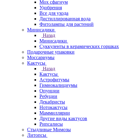
Мох сфагнум
Удобрения
Все для ухода
Дистиллированная вода
Фитолампы для растений
Минисадики
Назад
Минисадики
Суккуленты в керамических горшках
Подарочные упаковки
Моссариумы
Кактусы
Назад
Кактусы
Астрофитумы
Гимнокалициумы
Опунции
Ребуции
Декабристы
Нотокактусы
Маммиллярии
Другие виды кактусов
Рипсалисы
Стыдливые Мимозы
Литопсы