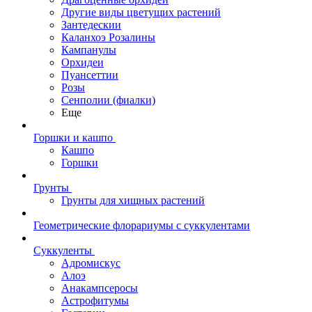
Другие виды цветущих растений
Зантедескии
Каланхоэ Розалины
Кампанулы
Орхидеи
Пуансеттии
Розы
Сенполии (фиалки)
Еще
Горшки и кашпо
Кашпо
Горшки
Грунты
Грунты для хищных растений
Геометрические флорариумы с суккулентами
Суккуленты
Адромискус
Алоэ
Анакампсеросы
Астрофитумы