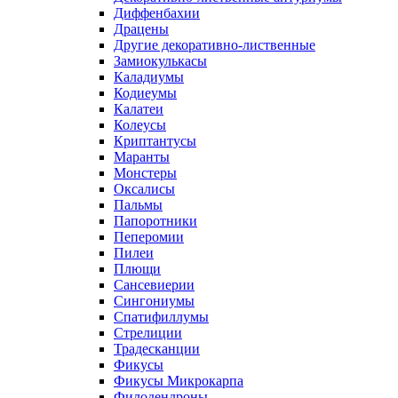
Диффенбахии
Драцены
Другие декоративно-лиственные
Замиокулькасы
Каладиумы
Кодиеумы
Калатеи
Колеусы
Криптантусы
Маранты
Монстеры
Оксалисы
Пальмы
Папоротники
Пеперомии
Пилеи
Плющи
Сансевиерии
Сингониумы
Спатифиллумы
Стрелиции
Традесканции
Фикусы
Фикусы Микрокарпа
Филодендроны