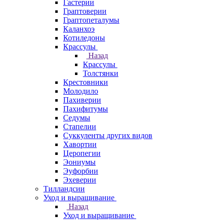
Гастерии
Граптоверии
Граптопеталумы
Каланхоэ
Котиледоны
Крассулы
Назад
Крассулы
Толстянки
Крестовники
Молодило
Пахиверии
Пахифитумы
Седумы
Стапелии
Суккуленты других видов
Хавортии
Церопегии
Эониумы
Эуфорбии
Эхеверии
Тилландсии
Уход и выращивание
Назад
Уход и выращивание