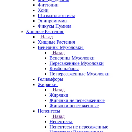
Фиттонии
Хойи
Шизматоглоттисы
Эпипремнумы
Фикусы Пумила
Хищные Растения
Назад
Хищные Растения
Венерины Мухоловки
Назад
Венерины Мухоловки
Пересаженные Мухоловки
Комбо наборы
Не пересаженные Мухоловки
Гелиамфоры
Жирянки
Назад
Жирянки
Жирянки не пересаженные
Жирянки пересаженные
Непентесы
Назад
Непентесы
Непентесы не пересаженные