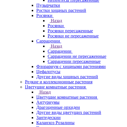
Непентесы Пересаженные
Пузырчатки
Ростки хищных растений
Росянки
Назад
Росянки
Росянки пересаженные
Росянки не пересаженные
Саррацении
Назад
Саррацении
Саррацении не пересаженные
Саррацении пересаженные
Флорариум с хищными растениями
Цефалотусы
Другие виды хищных растений
Редкие и коллекционные растения
Цветущие комнатные растения
Назад
Цветущие комнатные растения
Антуриумы
Драгоценные орхидеи
Другие виды цветущих растений
Зантедескии
Каланхоэ Розалины