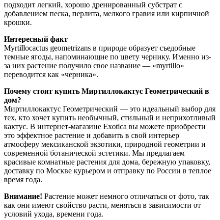
подходит легкий, хорошо дренированный субстрат с
добавлением песка, перлита, мелкого гравия или кирпичной
крошки.
Интересный факт
Myrtillocactus geometrizans в природе образует съедобные
темные ягоды, напоминающие по цвету чернику. Именно из-
за них растение получило свое название — «myrtillo»
переводится как «черника».
Почему стоит купить Миртиллокактус Геометрический в
дом?
Миртиллокактус Геометрический — это идеальный выбор для
тех, кто хочет купить необычный, стильный и неприхотливый
кактус. В интернет-магазине Exotica вы можете приобрести
это эффектное растение и добавить в свой интерьер
атмосферу мексиканской экзотики, природной геометрии и
современной ботанической эстетики. Мы предлагаем
красивые комнатные растения для дома, бережную упаковку,
доставку по Москве курьером и отправку по России в теплое
время года.
Внимание!
Растение может немного отличаться от фото, так
как они имеют свойство расти, меняться в зависимости от
условий ухода, времени года.