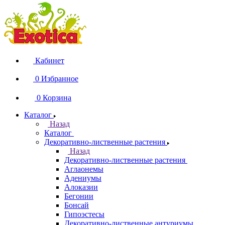
Кабинет
0
Избранное
0
Корзина
Каталог
Назад
Каталог
Декоративно-лиственные растения
Назад
Декоративно-лиственные растения
Аглаонемы
Адениумы
Алоказии
Бегонии
Бонсай
Гипоэстесы
Декоративно-лиственные антуриумы