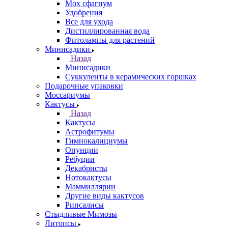
Мох сфагнум
Удобрения
Все для ухода
Дистиллированная вода
Фитолампы для растений
Минисадики
Назад
Минисадики
Суккуленты в керамических горшках
Подарочные упаковки
Моссариумы
Кактусы
Назад
Кактусы
Астрофитумы
Гимнокалициумы
Опунции
Ребуции
Декабристы
Нотокактусы
Маммиллярии
Другие виды кактусов
Рипсалисы
Стыдливые Мимозы
Литопсы