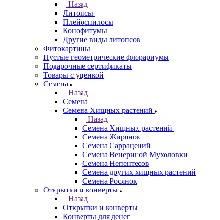
Назад
Литопсы
Плейоспилосы
Конофитумы
Другие виды литопсов
Фитокартины
Пустые геометрические флорариумы
Подарочные сертификаты
Товары с уценкой
Семена
Назад
Семена
Семена Хищных растений
Назад
Семена Хищных растений
Семена Жирянок
Семена Саррацений
Семена Венериной Мухоловки
Семена Непентесов
Семена других хищных растений
Семена Росянок
Открытки и конверты
Назад
Открытки и конверты
Конверты для денег