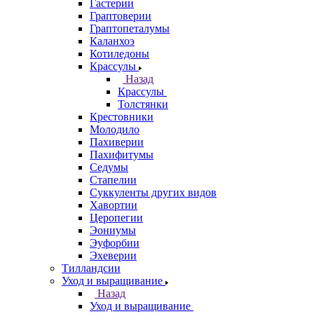
Гастерии
Граптоверии
Граптопеталумы
Каланхоэ
Котиледоны
Крассулы
Назад
Крассулы
Толстянки
Крестовники
Молодило
Пахиверии
Пахифитумы
Седумы
Стапелии
Суккуленты других видов
Хавортии
Церопегии
Эониумы
Эуфорбии
Эхеверии
Тилландсии
Уход и выращивание
Назад
Уход и выращивание