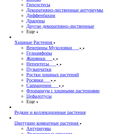
Гипоэстесы
Декоративно-лиственные антуриумы
Диффенбахии
Драцены
Другие декоративно-лиственные
Еще
Хищные Растения
Венерины Мухоловки
Гелиамфоры
Жирянки
Непентесы
Пузырчатки
Ростки хищных растений
Росянки
Саррацении
Флорариум с хищными растениями
Цефалотусы
Еще
Редкие и коллекционные растения
Цветущие комнатные растения
Антуриумы
Драгоценные орхидеи