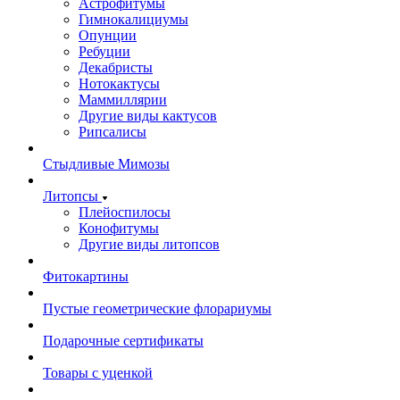
Астрофитумы
Гимнокалициумы
Опунции
Ребуции
Декабристы
Нотокактусы
Маммиллярии
Другие виды кактусов
Рипсалисы
Стыдливые Мимозы
Литопсы
Плейоспилосы
Конофитумы
Другие виды литопсов
Фитокартины
Пустые геометрические флорариумы
Подарочные сертификаты
Товары с уценкой