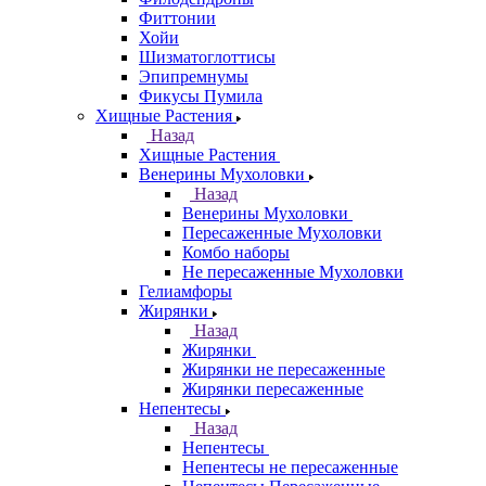
Фиттонии
Хойи
Шизматоглоттисы
Эпипремнумы
Фикусы Пумила
Хищные Растения
Назад
Хищные Растения
Венерины Мухоловки
Назад
Венерины Мухоловки
Пересаженные Мухоловки
Комбо наборы
Не пересаженные Мухоловки
Гелиамфоры
Жирянки
Назад
Жирянки
Жирянки не пересаженные
Жирянки пересаженные
Непентесы
Назад
Непентесы
Непентесы не пересаженные