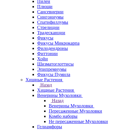
Пилеи
Плющи
Сансевиерии
Сингониумы
Спатифиллумы
Стрелиции
Традесканции
Фикусы
Фикусы Микрокарпа
Филодендроны
Фиттонии
Хойи
Шизматоглоттисы
Эпипремнумы
Фикусы Пумила
Хищные Растения
Назад
Хищные Растения
Венерины Мухоловки
Назад
Венерины Мухоловки
Пересаженные Мухоловки
Комбо наборы
Не пересаженные Мухоловки
Гелиамфоры