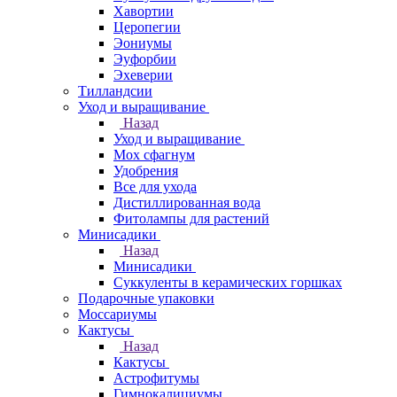
Хавортии
Церопегии
Эониумы
Эуфорбии
Эхеверии
Тилландсии
Уход и выращивание
Назад
Уход и выращивание
Мох сфагнум
Удобрения
Все для ухода
Дистиллированная вода
Фитолампы для растений
Минисадики
Назад
Минисадики
Суккуленты в керамических горшках
Подарочные упаковки
Моссариумы
Кактусы
Назад
Кактусы
Астрофитумы
Гимнокалициумы