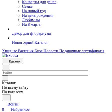
Конверты для денег
Семье
На новый год
На день рождения
Любимым
На 8 марта
Декор для флорариума
Новогодний Каталог
Хищные Растения
Блог
Новости
Подарочные сертификаты
Каталог
Каталог
По всему сайту
По каталогу
Войти
0
Избранное