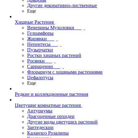
Другие декоративно-лиственные
Еще
Хищные Растения
Венерины Мухоловки
Гелиамфоры
Жирянки
Непентесы
Пузырчатки
Ростки хищных растений
Росянки
Саррацении
Флорариум с хищными растениями
Цефалотусы
Еще
Редкие и коллекционные растения
Цветущие комнатные растения
Антуриумы
Драгоценные орхидеи
Другие виды цветущих растений
Зантедескии
Каланхоэ Розалины