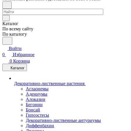
Каталог
По всему сайту
По каталогу
Войти
0
Избранное
0
Корзина
Каталог
Декоративно-лиственные растения
Аглаонемы
Адениумы
Алоказии
Бегонии
Бонсай
Гипоэстесы
Декоративно-лиственные антуриумы
Диффенбахии
Драцены