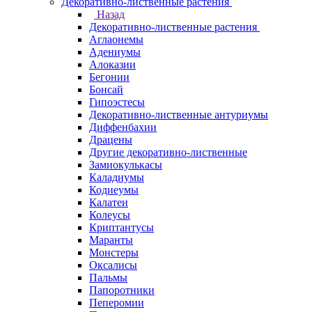
Декоративно-лиственные растения
Назад
Декоративно-лиственные растения
Аглаонемы
Адениумы
Алоказии
Бегонии
Бонсай
Гипоэстесы
Декоративно-лиственные антуриумы
Диффенбахии
Драцены
Другие декоративно-лиственные
Замиокулькасы
Каладиумы
Кодиеумы
Калатеи
Колеусы
Криптантусы
Маранты
Монстеры
Оксалисы
Пальмы
Папоротники
Пеперомии