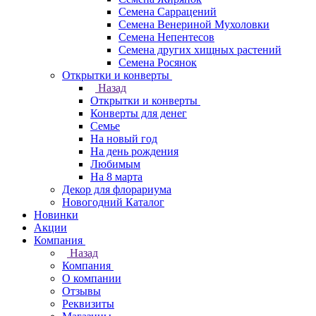
Семена Саррацений
Семена Венериной Мухоловки
Семена Непентесов
Семена других хищных растений
Семена Росянок
Открытки и конверты
Назад
Открытки и конверты
Конверты для денег
Семье
На новый год
На день рождения
Любимым
На 8 марта
Декор для флорариума
Новогодний Каталог
Новинки
Акции
Компания
Назад
Компания
О компании
Отзывы
Реквизиты