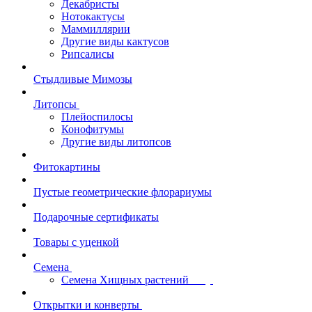
Декабристы
Нотокактусы
Маммиллярии
Другие виды кактусов
Рипсалисы
Стыдливые Мимозы
Литопсы
Плейоспилосы
Конофитумы
Другие виды литопсов
Фитокартины
Пустые геометрические флорариумы
Подарочные сертификаты
Товары с уценкой
Семена
Семена Хищных растений
Открытки и конверты