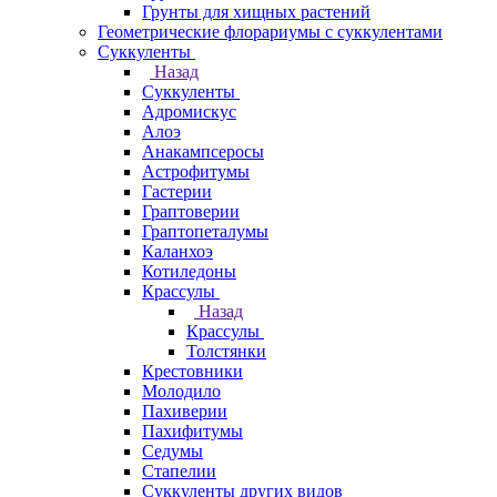
Грунты для хищных растений
Геометрические флорариумы с суккулентами
Суккуленты
Назад
Суккуленты
Адромискус
Алоэ
Анакампсеросы
Астрофитумы
Гастерии
Граптоверии
Граптопеталумы
Каланхоэ
Котиледоны
Крассулы
Назад
Крассулы
Толстянки
Крестовники
Молодило
Пахиверии
Пахифитумы
Седумы
Стапелии
Суккуленты других видов