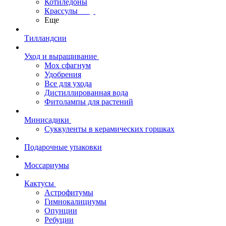
Котиледоны
Крассулы
Еще
Тилландсии
Уход и выращивание
Мох сфагнум
Удобрения
Все для ухода
Дистиллированная вода
Фитолампы для растений
Минисадики
Суккуленты в керамических горшках
Подарочные упаковки
Моссариумы
Кактусы
Астрофитумы
Гимнокалициумы
Опунции
Ребуции