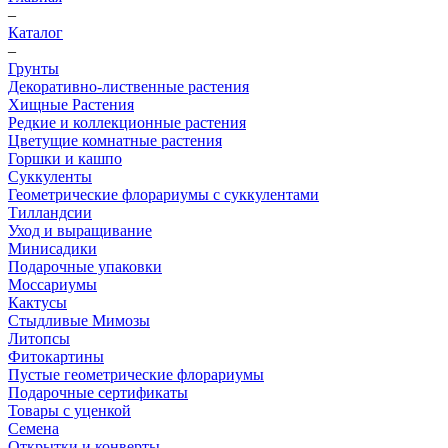
–
Каталог
–
Грунты
Декоративно-лиственные растения
Хищные Растения
Редкие и коллекционные растения
Цветущие комнатные растения
Горшки и кашпо
Суккуленты
Геометрические флорариумы с суккулентами
Тилландсии
Уход и выращивание
Минисадики
Подарочные упаковки
Моссариумы
Кактусы
Стыдливые Мимозы
Литопсы
Фитокартины
Пустые геометрические флорариумы
Подарочные сертификаты
Товары с уценкой
Семена
Открытки и конверты