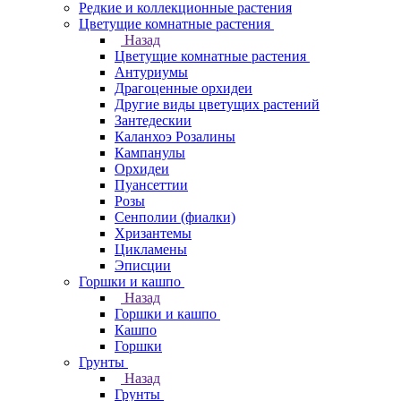
Редкие и коллекционные растения
Цветущие комнатные растения
Назад
Цветущие комнатные растения
Антуриумы
Драгоценные орхидеи
Другие виды цветущих растений
Зантедескии
Каланхоэ Розалины
Кампанулы
Орхидеи
Пуансеттии
Розы
Сенполии (фиалки)
Хризантемы
Цикламены
Эписции
Горшки и кашпо
Назад
Горшки и кашпо
Кашпо
Горшки
Грунты
Назад
Грунты