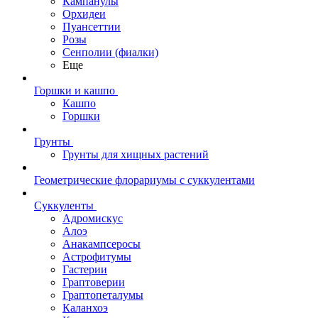
Кампанулы
Орхидеи
Пуансеттии
Розы
Сенполии (фиалки)
Еще
Горшки и кашпо
Кашпо
Горшки
Грунты
Грунты для хищных растений
Геометрические флорариумы с суккулентами
Суккуленты
Адромискус
Алоэ
Анакампсеросы
Астрофитумы
Гастерии
Граптоверии
Граптопеталумы
Каланхоэ