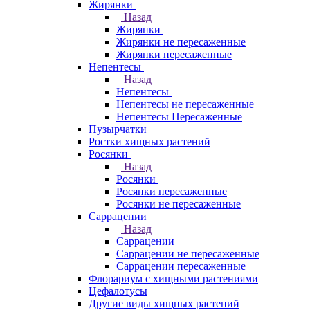
Жирянки
Назад
Жирянки
Жирянки не пересаженные
Жирянки пересаженные
Непентесы
Назад
Непентесы
Непентесы не пересаженные
Непентесы Пересаженные
Пузырчатки
Ростки хищных растений
Росянки
Назад
Росянки
Росянки пересаженные
Росянки не пересаженные
Саррацении
Назад
Саррацении
Саррацении не пересаженные
Саррацении пересаженные
Флорариум с хищными растениями
Цефалотусы
Другие виды хищных растений