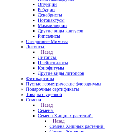
Опунции
Ребуции
Декабристы
Нотокактусы
Маммиллярии
Другие виды кактусов
Рипсалисы
Стыдливые Мимозы
Литопсы
Назад
Литопсы
Плейоспилосы
Конофитумы
Другие виды литопсов
Фитокартины
Пустые геометрические флорариумы
Подарочные сертификаты
Товары с уценкой
Семена
Назад
Семена
Семена Хищных растений
Назад
Семена Хищных растений
Семена Жирянок