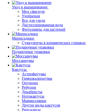
Уход и выращивание
Мох сфагнум
Удобрения
Все для ухода
Дистиллированная вода
Фитолампы для растений
Минисадики
Суккуленты в керамических горшках
Подарочные упаковки
Моссариумы
Кактусы
Астрофитумы
Гимнокалициумы
Опунции
Ребуции
Декабристы
Нотокактусы
Маммиллярии
Другие виды кактусов
Рипсалисы