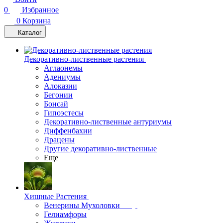
0
Избранное
0
Корзина
Каталог
Декоративно-лиственные растения
Аглаонемы
Адениумы
Алоказии
Бегонии
Бонсай
Гипоэстесы
Декоративно-лиственные антуриумы
Диффенбахии
Драцены
Другие декоративно-лиственные
Еще
Хищные Растения
Венерины Мухоловки
Гелиамфоры