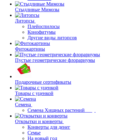
Стыдливые Мимозы
Литопсы
Плейоспилосы
Конофитумы
Другие виды литопсов
Фитокартины
Пустые геометрические флорариумы
Подарочные сертификаты
Товары с уценкой
Семена
Семена Хищных растений
Открытки и конверты
Конверты для денег
Семье
На новый год