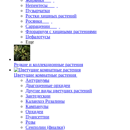
Жирянки
Непентесы
Пузырчатки
Ростки хищных растений
Росянки
Саррацении
Флорариум с хищными растениями
Цефалотусы
Еще
Редкие и коллекционные растения
Цветущие комнатные растения
Антуриумы
Драгоценные орхидеи
Другие виды цветущих растений
Зантедескии
Каланхоэ Розалины
Кампанулы
Орхидеи
Пуансеттии
Розы
Сенполии (фиалки)