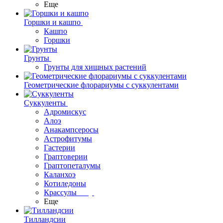
Еще
Горшки и кашпо
Кашпо
Горшки
Грунты
Грунты для хищных растений
Геометрические флорариумы с суккулентами
Суккуленты
Адромискус
Алоэ
Анакампсеросы
Астрофитумы
Гастерии
Граптоверии
Граптопеталумы
Каланхоэ
Котиледоны
Крассулы
Еще
Тилландсии