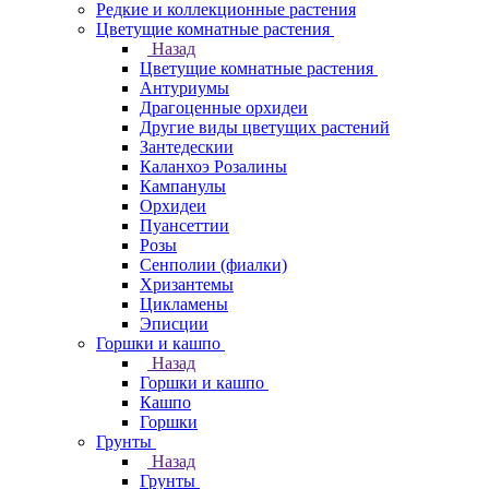
Редкие и коллекционные растения
Цветущие комнатные растения
Назад
Цветущие комнатные растения
Антуриумы
Драгоценные орхидеи
Другие виды цветущих растений
Зантедескии
Каланхоэ Розалины
Кампанулы
Орхидеи
Пуансеттии
Розы
Сенполии (фиалки)
Хризантемы
Цикламены
Эписции
Горшки и кашпо
Назад
Горшки и кашпо
Кашпо
Горшки
Грунты
Назад
Грунты