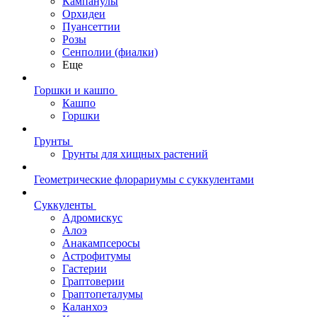
Кампанулы
Орхидеи
Пуансеттии
Розы
Сенполии (фиалки)
Еще
Горшки и кашпо
Кашпо
Горшки
Грунты
Грунты для хищных растений
Геометрические флорариумы с суккулентами
Суккуленты
Адромискус
Алоэ
Анакампсеросы
Астрофитумы
Гастерии
Граптоверии
Граптопеталумы
Каланхоэ