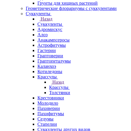
Грунты для хищных растений
Геометрические флорариумы с суккулентами
Суккуленты
Назад
Суккуленты
Адромискус
Алоэ
Анакампсеросы
Астрофитумы
Гастерии
Граптоверии
Граптопеталумы
Каланхоэ
Котиледоны
Крассулы
Назад
Крассулы
Толстянки
Крестовники
Молодило
Пахиверии
Пахифитумы
Седумы
Стапелии
Суккуленты других видов