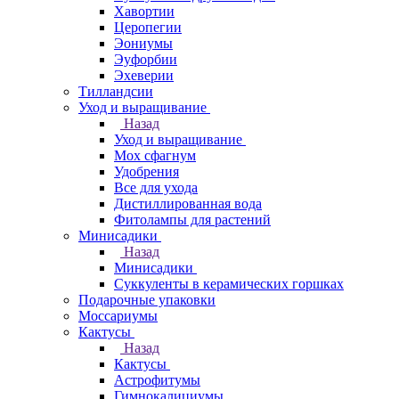
Хавортии
Церопегии
Эониумы
Эуфорбии
Эхеверии
Тилландсии
Уход и выращивание
Назад
Уход и выращивание
Мох сфагнум
Удобрения
Все для ухода
Дистиллированная вода
Фитолампы для растений
Минисадики
Назад
Минисадики
Суккуленты в керамических горшках
Подарочные упаковки
Моссариумы
Кактусы
Назад
Кактусы
Астрофитумы
Гимнокалициумы