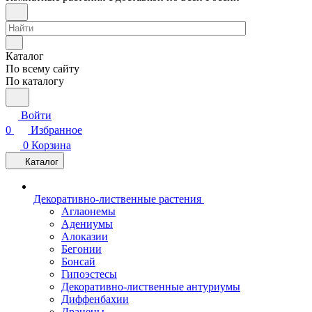
Каталог
По всему сайту
По каталогу
Войти
0
Избранное
0
Корзина
Каталог
Декоративно-лиственные растения
Аглаонемы
Адениумы
Алоказии
Бегонии
Бонсай
Гипоэстесы
Декоративно-лиственные антуриумы
Диффенбахии
Драцены