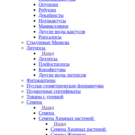
Опунции
Ребуции
Декабристы
Нотокактусы
Маммиллярии
Другие виды кактусов
Рипсалисы
Стыдливые Мимозы
Литопсы
Назад
Литопсы
Плейоспилосы
Конофитумы
Другие виды литопсов
Фитокартины
Пустые геометрические флорариумы
Подарочные сертификаты
Товары с уценкой
Семена
Назад
Семена
Семена Хищных растений
Назад
Семена Хищных растений
Семена Жирянок