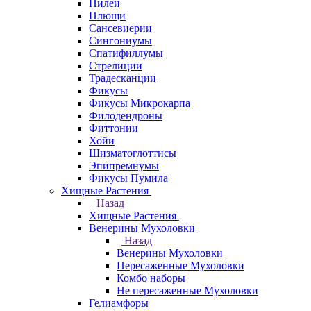
Пилеи
Плющи
Сансевиерии
Сингониумы
Спатифиллумы
Стрелиции
Традесканции
Фикусы
Фикусы Микрокарпа
Филодендроны
Фиттонии
Хойи
Шизматоглоттисы
Эпипремнумы
Фикусы Пумила
Хищные Растения
Назад
Хищные Растения
Венерины Мухоловки
Назад
Венерины Мухоловки
Пересаженные Мухоловки
Комбо наборы
Не пересаженные Мухоловки
Гелиамфоры