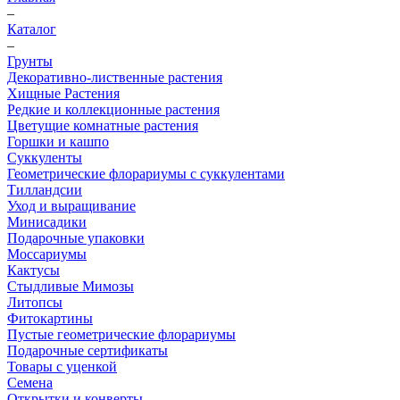
–
Каталог
–
Грунты
Декоративно-лиственные растения
Хищные Растения
Редкие и коллекционные растения
Цветущие комнатные растения
Горшки и кашпо
Суккуленты
Геометрические флорариумы с суккулентами
Тилландсии
Уход и выращивание
Минисадики
Подарочные упаковки
Моссариумы
Кактусы
Стыдливые Мимозы
Литопсы
Фитокартины
Пустые геометрические флорариумы
Подарочные сертификаты
Товары с уценкой
Семена
Открытки и конверты