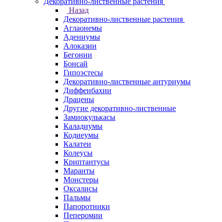
Декоративно-лиственные растения
Назад
Декоративно-лиственные растения
Аглаонемы
Адениумы
Алоказии
Бегонии
Бонсай
Гипоэстесы
Декоративно-лиственные антуриумы
Диффенбахии
Драцены
Другие декоративно-лиственные
Замиокулькасы
Каладиумы
Кодиеумы
Калатеи
Колеусы
Криптантусы
Маранты
Монстеры
Оксалисы
Пальмы
Папоротники
Пеперомии