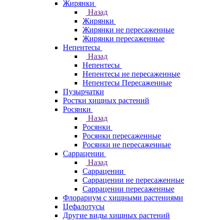
Жирянки
Назад
Жирянки
Жирянки не пересаженные
Жирянки пересаженные
Непентесы
Назад
Непентесы
Непентесы не пересаженные
Непентесы Пересаженные
Пузырчатки
Ростки хищных растений
Росянки
Назад
Росянки
Росянки пересаженные
Росянки не пересаженные
Саррацении
Назад
Саррацении
Саррацении не пересаженные
Саррацении пересаженные
Флорариум с хищными растениями
Цефалотусы
Другие виды хищных растений