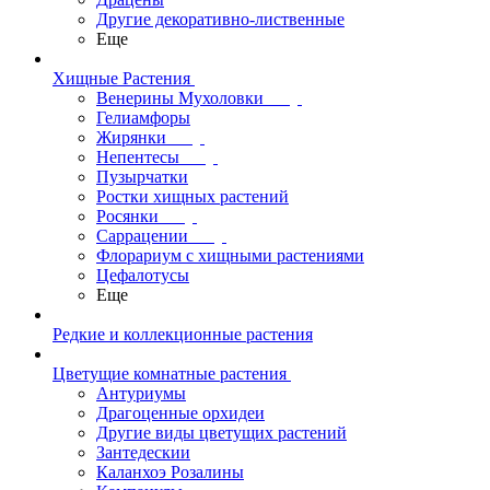
Другие декоративно-лиственные
Еще
Хищные Растения
Венерины Мухоловки
Гелиамфоры
Жирянки
Непентесы
Пузырчатки
Ростки хищных растений
Росянки
Саррацении
Флорариум с хищными растениями
Цефалотусы
Еще
Редкие и коллекционные растения
Цветущие комнатные растения
Антуриумы
Драгоценные орхидеи
Другие виды цветущих растений
Зантедескии
Каланхоэ Розалины