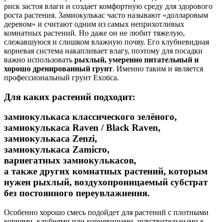
риск застоя влаги и создает комфортную среду для здорового
роста растения. Замиокулькас часто называют «долларовым
деревом» и считают одним из самых неприхотливых
комнатных растений. Но даже он не любит тяжелую,
слежавшуюся и слишком влажную почву. Его клубневидная
корневая система накапливает влагу, поэтому для посадки
важно использовать
рыхлый, умеренно питательный и
хорошо дренированный грунт
. Именно таким и является
профессиональный грунт Exotica.
Для каких растений подходит:
замиокулькаса классического зелёного,
замиокулькаса Raven / Black Raven,
замиокулькаса Zenzi,
замиокулькаса Zamicro,
вариегатных замиокулькасов,
а также других комнатных растений, которым
нужен рыхлый, воздухопроницаемый субстрат
без постоянного переувлажнения.
Особенно хорошо смесь подойдет для растений с плотными
корнями, клубнями или корневищами, чувствительными к