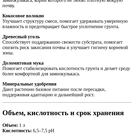
замиокулькаса, корни которого не любят плотную мокрую
почву.
Кокосовое волокно
Улучшает структуру смеси, помогает удерживать умеренную
влажность и предотвращает быстрое уплотнение грунта.
Древесный уголь
Способствует поддержанию свежести субстрата, помогает
снизить риск закисания почвы и улучшает гигиену корневой
зоны.
Доломитовая мука
Помогает стабилизировать кислотность грунта и делает среду
более комфортной для замиокулькаса.
Минеральные удобрения
Дают растению базовое питание после пересадки,
поддерживая адаптацию и дальнейший рост.
Объем, кислотность и срок хранения
Объем:
1 л
Кислотность:
6,5–7,5 pH