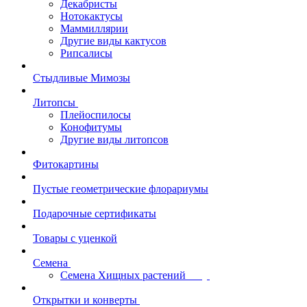
Декабристы
Нотокактусы
Маммиллярии
Другие виды кактусов
Рипсалисы
Стыдливые Мимозы
Литопсы
Плейоспилосы
Конофитумы
Другие виды литопсов
Фитокартины
Пустые геометрические флорариумы
Подарочные сертификаты
Товары с уценкой
Семена
Семена Хищных растений
Открытки и конверты