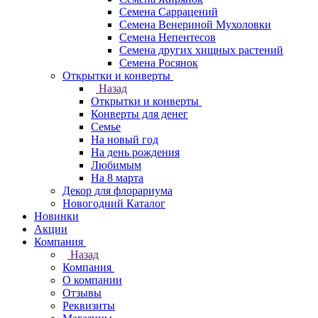
Семена Саррацений
Семена Венериной Мухоловки
Семена Непентесов
Семена других хищных растений
Семена Росянок
Открытки и конверты
Назад
Открытки и конверты
Конверты для денег
Семье
На новый год
На день рождения
Любимым
На 8 марта
Декор для флорариума
Новогодний Каталог
Новинки
Акции
Компания
Назад
Компания
О компании
Отзывы
Реквизиты