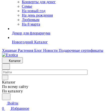
Конверты для денег
Семье
На новый год
На день рождения
Любимым
На 8 марта
Декор для флорариума
Новогодний Каталог
Хищные Растения
Блог
Новости
Подарочные сертификаты
Каталог
Каталог
По всему сайту
По каталогу
Войти
0
Избранное