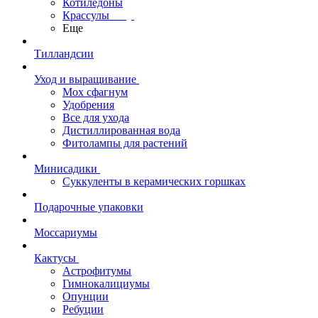
Котиледоны
Крассулы
Еще
Тилландсии
Уход и выращивание
Мох сфагнум
Удобрения
Все для ухода
Дистиллированная вода
Фитолампы для растений
Минисадики
Суккуленты в керамических горшках
Подарочные упаковки
Моссариумы
Кактусы
Астрофитумы
Гимнокалициумы
Опунции
Ребуции