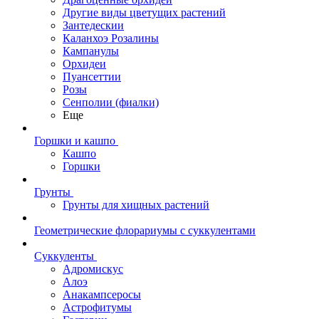
Другие виды цветущих растений
Зантедескии
Каланхоэ Розалины
Кампанулы
Орхидеи
Пуансеттии
Розы
Сенполии (фиалки)
Еще
Горшки и кашпо
Кашпо
Горшки
Грунты
Грунты для хищных растений
Геометрические флорариумы с суккулентами
Суккуленты
Адромискус
Алоэ
Анакампсеросы
Астрофитумы