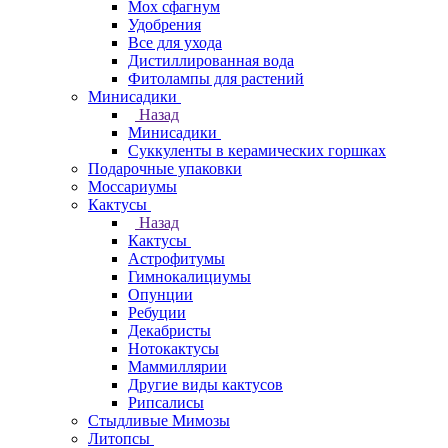
Мох сфагнум
Удобрения
Все для ухода
Дистиллированная вода
Фитолампы для растений
Минисадики
Назад
Минисадики
Суккуленты в керамических горшках
Подарочные упаковки
Моссариумы
Кактусы
Назад
Кактусы
Астрофитумы
Гимнокалициумы
Опунции
Ребуции
Декабристы
Нотокактусы
Маммиллярии
Другие виды кактусов
Рипсалисы
Стыдливые Мимозы
Литопсы