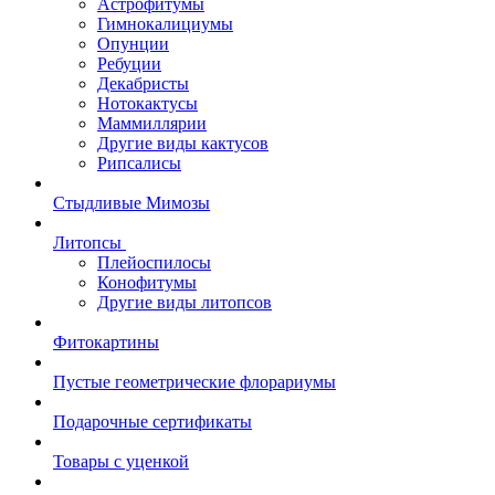
Астрофитумы
Гимнокалициумы
Опунции
Ребуции
Декабристы
Нотокактусы
Маммиллярии
Другие виды кактусов
Рипсалисы
Стыдливые Мимозы
Литопсы
Плейоспилосы
Конофитумы
Другие виды литопсов
Фитокартины
Пустые геометрические флорариумы
Подарочные сертификаты
Товары с уценкой