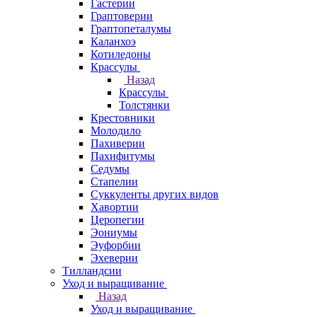
Гастерии
Граптоверии
Граптопеталумы
Каланхоэ
Котиледоны
Крассулы
Назад
Крассулы
Толстянки
Крестовники
Молодило
Пахиверии
Пахифитумы
Седумы
Стапелии
Суккуленты других видов
Хавортии
Церопегии
Эониумы
Эуфорбии
Эхеверии
Тилландсии
Уход и выращивание
Назад
Уход и выращивание