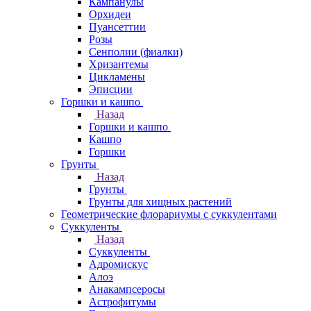
Кампанулы
Орхидеи
Пуансеттии
Розы
Сенполии (фиалки)
Хризантемы
Цикламены
Эписции
Горшки и кашпо
Назад
Горшки и кашпо
Кашпо
Горшки
Грунты
Назад
Грунты
Грунты для хищных растений
Геометрические флорариумы с суккулентами
Суккуленты
Назад
Суккуленты
Адромискус
Алоэ
Анакампсеросы
Астрофитумы