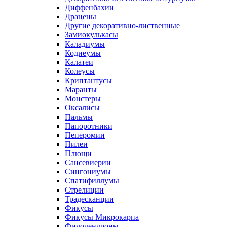
Диффенбахии
Драцены
Другие декоративно-лиственные
Замиокулькасы
Каладиумы
Кодиеумы
Калатеи
Колеусы
Криптантусы
Маранты
Монстеры
Оксалисы
Пальмы
Папоротники
Пеперомии
Пилеи
Плющи
Сансевиерии
Сингониумы
Спатифиллумы
Стрелиции
Традесканции
Фикусы
Фикусы Микрокарпа
Филодендроны