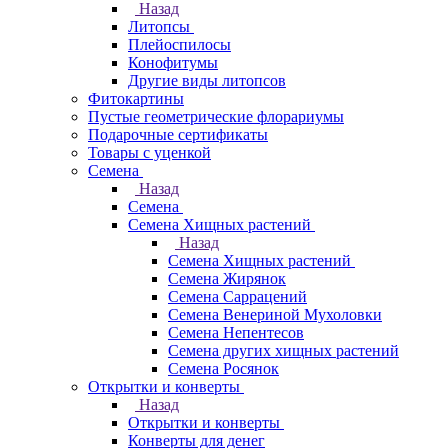
Назад
Литопсы
Плейоспилосы
Конофитумы
Другие виды литопсов
Фитокартины
Пустые геометрические флорариумы
Подарочные сертификаты
Товары с уценкой
Семена
Назад
Семена
Семена Хищных растений
Назад
Семена Хищных растений
Семена Жирянок
Семена Саррацений
Семена Венериной Мухоловки
Семена Непентесов
Семена других хищных растений
Семена Росянок
Открытки и конверты
Назад
Открытки и конверты
Конверты для денег