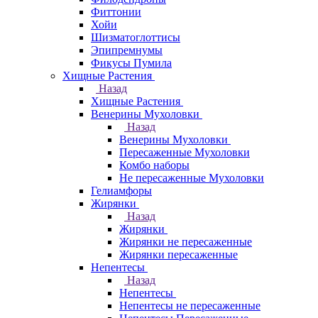
Фиттонии
Хойи
Шизматоглоттисы
Эпипремнумы
Фикусы Пумила
Хищные Растения
Назад
Хищные Растения
Венерины Мухоловки
Назад
Венерины Мухоловки
Пересаженные Мухоловки
Комбо наборы
Не пересаженные Мухоловки
Гелиамфоры
Жирянки
Назад
Жирянки
Жирянки не пересаженные
Жирянки пересаженные
Непентесы
Назад
Непентесы
Непентесы не пересаженные