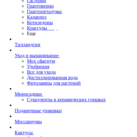
Гастерии
Граптоверии
Граптопеталумы
Каланхоэ
Котиледоны
Крассулы
Еще
Тилландсии
Уход и выращивание
Мох сфагнум
Удобрения
Все для ухода
Дистиллированная вода
Фитолампы для растений
Минисадики
Суккуленты в керамических горшках
Подарочные упаковки
Моссариумы
Кактусы