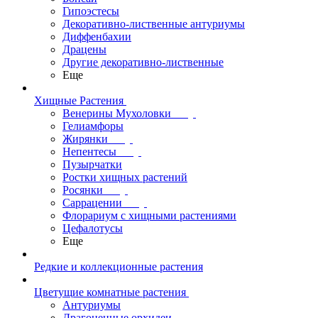
Гипоэстесы
Декоративно-лиственные антуриумы
Диффенбахии
Драцены
Другие декоративно-лиственные
Еще
Хищные Растения
Венерины Мухоловки
Гелиамфоры
Жирянки
Непентесы
Пузырчатки
Ростки хищных растений
Росянки
Саррацении
Флорариум с хищными растениями
Цефалотусы
Еще
Редкие и коллекционные растения
Цветущие комнатные растения
Антуриумы
Драгоценные орхидеи