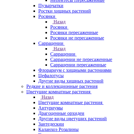
Непентесы Пересаженные
Пузырчатки
Ростки хищных растений
Росянки
Назад
Росянки
Росянки пересаженные
Росянки не пересаженные
Саррацении
Назад
Саррацении
Саррацении не пересаженные
Саррацении пересаженные
Флорариум с хищными растениями
Цефалотусы
Другие виды хищных растений
Редкие и коллекционные растения
Цветущие комнатные растения
Назад
Цветущие комнатные растения
Антуриумы
Драгоценные орхидеи
Другие виды цветущих растений
Зантедескии
Каланхоэ Розалины