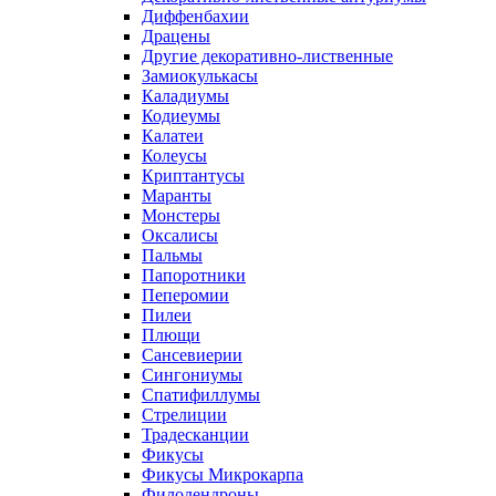
Диффенбахии
Драцены
Другие декоративно-лиственные
Замиокулькасы
Каладиумы
Кодиеумы
Калатеи
Колеусы
Криптантусы
Маранты
Монстеры
Оксалисы
Пальмы
Папоротники
Пеперомии
Пилеи
Плющи
Сансевиерии
Сингониумы
Спатифиллумы
Стрелиции
Традесканции
Фикусы
Фикусы Микрокарпа
Филодендроны