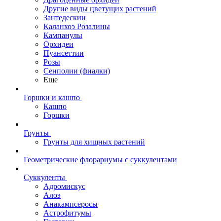
Другие виды цветущих растений
Зантедескии
Каланхоэ Розалины
Кампанулы
Орхидеи
Пуансеттии
Розы
Сенполии (фиалки)
Еще
Горшки и кашпо
Кашпо
Горшки
Грунты
Грунты для хищных растений
Геометрические флорариумы с суккулентами
Суккуленты
Адромискус
Алоэ
Анакампсеросы
Астрофитумы