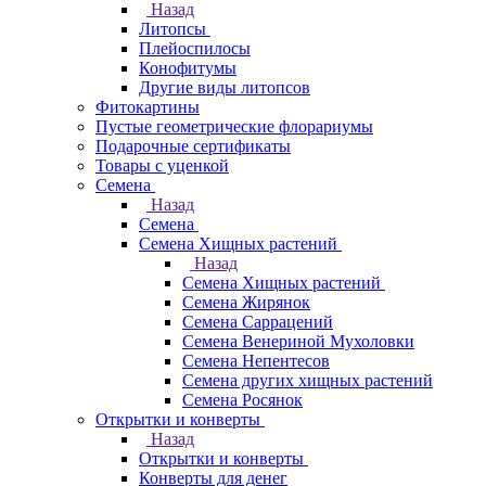
Назад
Литопсы
Плейоспилосы
Конофитумы
Другие виды литопсов
Фитокартины
Пустые геометрические флорариумы
Подарочные сертификаты
Товары с уценкой
Семена
Назад
Семена
Семена Хищных растений
Назад
Семена Хищных растений
Семена Жирянок
Семена Саррацений
Семена Венериной Мухоловки
Семена Непентесов
Семена других хищных растений
Семена Росянок
Открытки и конверты
Назад
Открытки и конверты
Конверты для денег