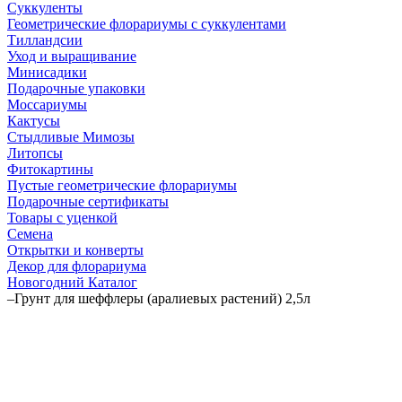
Суккуленты
Геометрические флорариумы с суккулентами
Тилландсии
Уход и выращивание
Минисадики
Подарочные упаковки
Моссариумы
Кактусы
Стыдливые Мимозы
Литопсы
Фитокартины
Пустые геометрические флорариумы
Подарочные сертификаты
Товары с уценкой
Семена
Открытки и конверты
Декор для флорариума
Новогодний Каталог
–
Грунт для шеффлеры (аралиевых растений) 2,5л