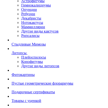
Астрофитумы
Гимнокалициумы
Опунции
Ребуции
Декабристы
Нотокактусы
Маммиллярии
Другие виды кактусов
Рипсалисы
Стыдливые Мимозы
Литопсы
Плейоспилосы
Конофитумы
Другие виды литопсов
Фитокартины
Пустые геометрические флорариумы
Подарочные сертификаты
Товары с уценкой