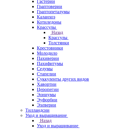
Гастерии
Граптоверии
Граптопеталумы
Каланхоэ
Котиледоны
Крассулы
Назад
Крассулы
Толстянки
Крестовники
Молодило
Пахиверии
Пахифитумы
Седумы
Стапелии
Суккуленты других видов
Хавортии
Церопегии
Эониумы
Эуфорбии
Эхеверии
Тилландсии
Уход и выращивание
Назад
Уход и выращивание