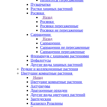
Непентесы Пересаженные
Пузырчатки
Ростки хищных растений
Росянки
Назад
Росянки
Росянки пересаженные
Росянки не пересаженные
Саррацении
Назад
Саррацении
Саррацении не пересаженные
Саррацении пересаженные
Флорариум с хищными растениями
Цефалотусы
Другие виды хищных растений
Редкие и коллекционные растения
Цветущие комнатные растения
Назад
Цветущие комнатные растения
Антуриумы
Драгоценные орхидеи
Другие виды цветущих растений
Зантедескии
Каланхоэ Розалины