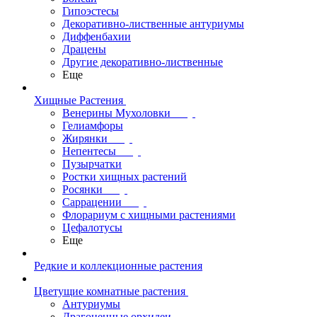
Гипоэстесы
Декоративно-лиственные антуриумы
Диффенбахии
Драцены
Другие декоративно-лиственные
Еще
Хищные Растения
Венерины Мухоловки
Гелиамфоры
Жирянки
Непентесы
Пузырчатки
Ростки хищных растений
Росянки
Саррацении
Флорариум с хищными растениями
Цефалотусы
Еще
Редкие и коллекционные растения
Цветущие комнатные растения
Антуриумы
Драгоценные орхидеи