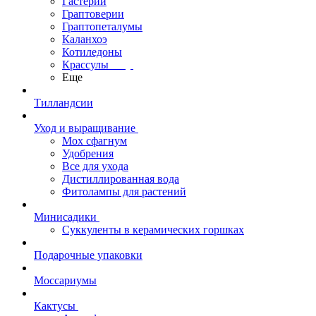
Гастерии
Граптоверии
Граптопеталумы
Каланхоэ
Котиледоны
Крассулы
Еще
Тилландсии
Уход и выращивание
Мох сфагнум
Удобрения
Все для ухода
Дистиллированная вода
Фитолампы для растений
Минисадики
Суккуленты в керамических горшках
Подарочные упаковки
Моссариумы
Кактусы