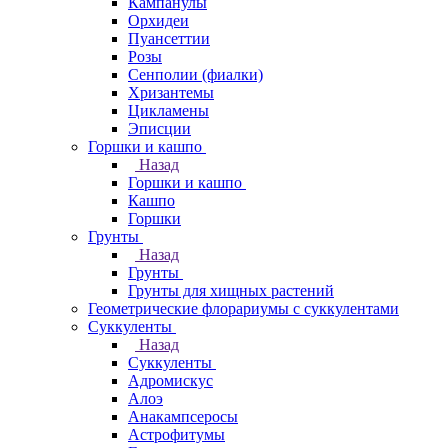
Кампанулы
Орхидеи
Пуансеттии
Розы
Сенполии (фиалки)
Хризантемы
Цикламены
Эписции
Горшки и кашпо
Назад
Горшки и кашпо
Кашпо
Горшки
Грунты
Назад
Грунты
Грунты для хищных растений
Геометрические флорариумы с суккулентами
Суккуленты
Назад
Суккуленты
Адромискус
Алоэ
Анакампсеросы
Астрофитумы