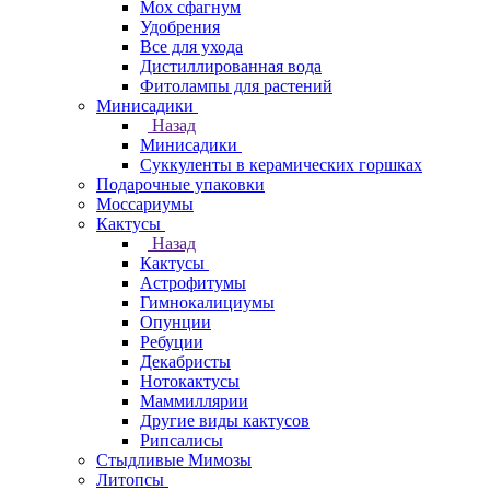
Мох сфагнум
Удобрения
Все для ухода
Дистиллированная вода
Фитолампы для растений
Минисадики
Назад
Минисадики
Суккуленты в керамических горшках
Подарочные упаковки
Моссариумы
Кактусы
Назад
Кактусы
Астрофитумы
Гимнокалициумы
Опунции
Ребуции
Декабристы
Нотокактусы
Маммиллярии
Другие виды кактусов
Рипсалисы
Стыдливые Мимозы
Литопсы