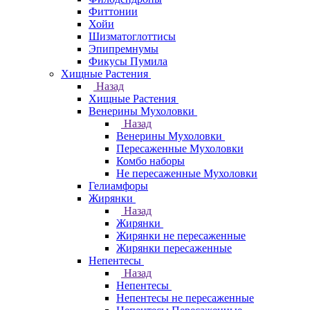
Фиттонии
Хойи
Шизматоглоттисы
Эпипремнумы
Фикусы Пумила
Хищные Растения
Назад
Хищные Растения
Венерины Мухоловки
Назад
Венерины Мухоловки
Пересаженные Мухоловки
Комбо наборы
Не пересаженные Мухоловки
Гелиамфоры
Жирянки
Назад
Жирянки
Жирянки не пересаженные
Жирянки пересаженные
Непентесы
Назад
Непентесы
Непентесы не пересаженные