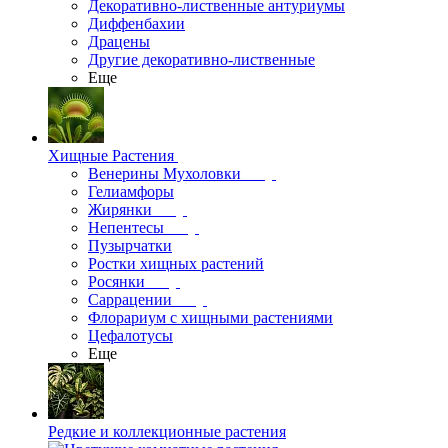
Декоративно-лиственные антуриумы
Диффенбахии
Драцены
Другие декоративно-лиственные
Еще
Хищные Растения
Венерины Мухоловки
Гелиамфоры
Жирянки
Непентесы
Пузырчатки
Ростки хищных растений
Росянки
Саррацении
Флорариум с хищными растениями
Цефалотусы
Еще
Редкие и коллекционные растения