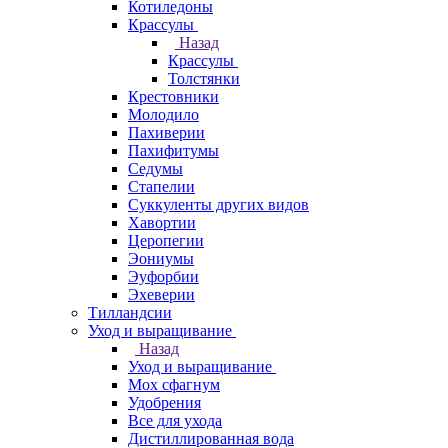
Котиледоны
Крассулы
Назад
Крассулы
Толстянки
Крестовники
Молодило
Пахиверии
Пахифитумы
Седумы
Стапелии
Суккуленты других видов
Хавортии
Церопегии
Эониумы
Эуфорбии
Эхеверии
Тилландсии
Уход и выращивание
Назад
Уход и выращивание
Мох сфагнум
Удобрения
Все для ухода
Дистиллированная вода