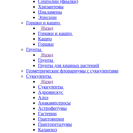
Сенполии (фиалки)
Хризантемы
Цикламены
Эписции
Горшки и кашпо
Назад
Горшки и кашпо
Кашпо
Горшки
Грунты
Назад
Грунты
Грунты для хищных растений
Геометрические флорариумы с суккулентами
Суккуленты
Назад
Суккуленты
Адромискус
Алоэ
Анакампсеросы
Астрофитумы
Гастерии
Граптоверии
Граптопеталумы
Каланхоэ