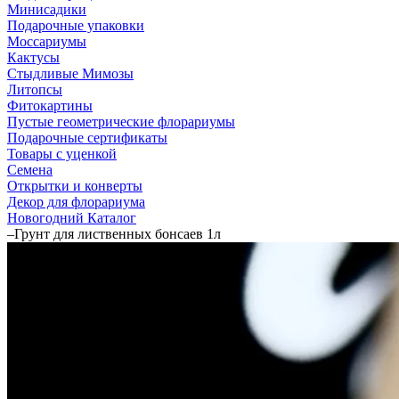
Минисадики
Подарочные упаковки
Моссариумы
Кактусы
Стыдливые Мимозы
Литопсы
Фитокартины
Пустые геометрические флорариумы
Подарочные сертификаты
Товары с уценкой
Семена
Открытки и конверты
Декор для флорариума
Новогодний Каталог
–
Грунт для лиственных бонсаев 1л