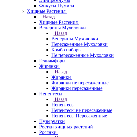
Эпипремнумы
Фикусы Пумила
Хищные Растения
Назад
Хищные Растения
Венерины Мухоловки
Назад
Венерины Мухоловки
Пересаженные Мухоловки
Комбо наборы
Не пересаженные Мухоловки
Гелиамфоры
Жирянки
Назад
Жирянки
Жирянки не пересаженные
Жирянки пересаженные
Непентесы
Назад
Непентесы
Непентесы не пересаженные
Непентесы Пересаженные
Пузырчатки
Ростки хищных растений
Росянки