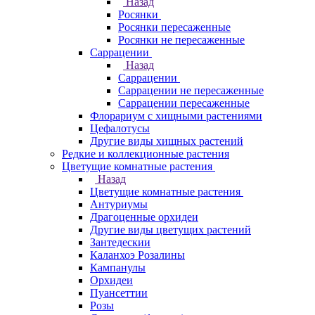
Назад
Росянки
Росянки пересаженные
Росянки не пересаженные
Саррацении
Назад
Саррацении
Саррацении не пересаженные
Саррацении пересаженные
Флорариум с хищными растениями
Цефалотусы
Другие виды хищных растений
Редкие и коллекционные растения
Цветущие комнатные растения
Назад
Цветущие комнатные растения
Антуриумы
Драгоценные орхидеи
Другие виды цветущих растений
Зантедескии
Каланхоэ Розалины
Кампанулы
Орхидеи
Пуансеттии
Розы