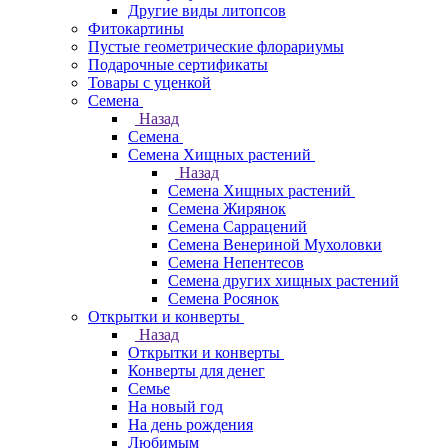
Другие виды литопсов
Фитокартины
Пустые геометрические флорариумы
Подарочные сертификаты
Товары с уценкой
Семена
Назад
Семена
Семена Хищных растений
Назад
Семена Хищных растений
Семена Жирянок
Семена Саррацений
Семена Венериной Мухоловки
Семена Непентесов
Семена других хищных растений
Семена Росянок
Открытки и конверты
Назад
Открытки и конверты
Конверты для денег
Семье
На новый год
На день рождения
Любимым