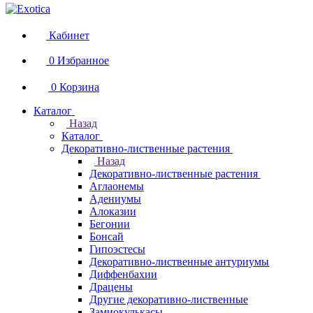
Кабинет
0
Избранное
0
Корзина
Каталог
Назад
Каталог
Декоративно-лиственные растения
Назад
Декоративно-лиственные растения
Аглаонемы
Адениумы
Алоказии
Бегонии
Бонсай
Гипоэстесы
Декоративно-лиственные антуриумы
Диффенбахии
Драцены
Другие декоративно-лиственные
Замиокулькасы