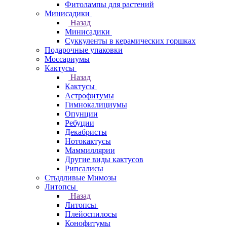
Фитолампы для растений
Минисадики
Назад
Минисадики
Суккуленты в керамических горшках
Подарочные упаковки
Моссариумы
Кактусы
Назад
Кактусы
Астрофитумы
Гимнокалициумы
Опунции
Ребуции
Декабристы
Нотокактусы
Маммиллярии
Другие виды кактусов
Рипсалисы
Стыдливые Мимозы
Литопсы
Назад
Литопсы
Плейоспилосы
Конофитумы