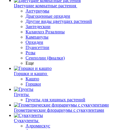
Цветущие комнатные растения
Антуриумы
Драгоценные орхидеи
Другие виды цветущих растений
Зантедескии
Каланхоэ Розалины
Кампанулы
Орхидеи
Пуансеттии
Розы
Сенполии (фиалки)
Еще
Горшки и кашпо
Кашпо
Горшки
Грунты
Грунты для хищных растений
Геометрические флорариумы с суккулентами
Суккуленты
Адромискус