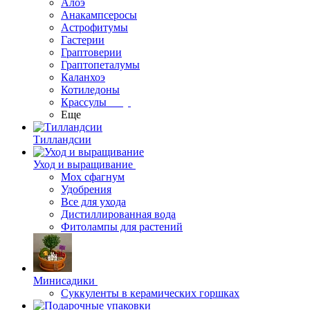
Алоэ
Анакампсеросы
Астрофитумы
Гастерии
Граптоверии
Граптопеталумы
Каланхоэ
Котиледоны
Крассулы
Еще
Тилландсии
Уход и выращивание
Мох сфагнум
Удобрения
Все для ухода
Дистиллированная вода
Фитолампы для растений
Минисадики
Суккуленты в керамических горшках