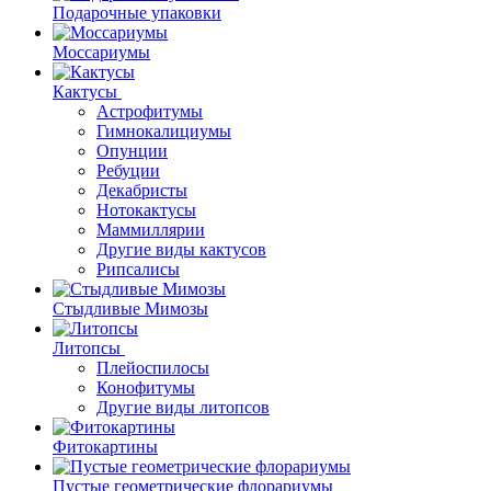
Подарочные упаковки
Моссариумы
Кактусы
Астрофитумы
Гимнокалициумы
Опунции
Ребуции
Декабристы
Нотокактусы
Маммиллярии
Другие виды кактусов
Рипсалисы
Стыдливые Мимозы
Литопсы
Плейоспилосы
Конофитумы
Другие виды литопсов
Фитокартины
Пустые геометрические флорариумы