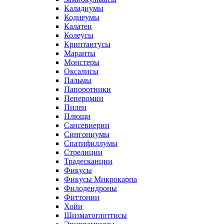
Каладиумы
Кодиеумы
Калатеи
Колеусы
Криптантусы
Маранты
Монстеры
Оксалисы
Пальмы
Папоротники
Пеперомии
Пилеи
Плющи
Сансевиерии
Сингониумы
Спатифиллумы
Стрелиции
Традесканции
Фикусы
Фикусы Микрокарпа
Филодендроны
Фиттонии
Хойи
Шизматоглоттисы