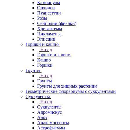
Кампанулы
Орхидеи
Пуансеттии
Розы
Сенполии (фиалки)
Хризантемы
Цикламены
Эписции
Горшки и кашпо
Назад
Горшки и кашпо
Кашпо
Горшки
Грунты
Назад
Грунты
Грунты для хищных растений
Геометрические флорариумы с суккулентами
Суккуленты
Назад
Суккуленты
Адромискус
Алоэ
Анакампсеросы
Астрофитумы