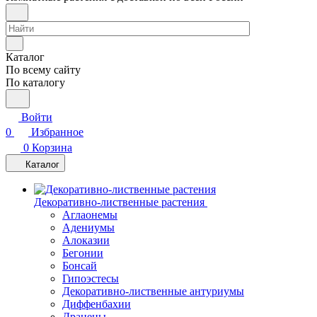
Каталог
По всему сайту
По каталогу
Войти
0
Избранное
0
Корзина
Каталог
Декоративно-лиственные растения
Аглаонемы
Адениумы
Алоказии
Бегонии
Бонсай
Гипоэстесы
Декоративно-лиственные антуриумы
Диффенбахии
Драцены