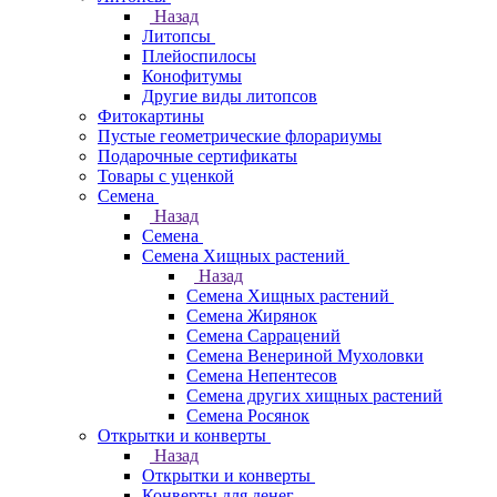
Назад
Литопсы
Плейоспилосы
Конофитумы
Другие виды литопсов
Фитокартины
Пустые геометрические флорариумы
Подарочные сертификаты
Товары с уценкой
Семена
Назад
Семена
Семена Хищных растений
Назад
Семена Хищных растений
Семена Жирянок
Семена Саррацений
Семена Венериной Мухоловки
Семена Непентесов
Семена других хищных растений
Семена Росянок
Открытки и конверты
Назад
Открытки и конверты
Конверты для денег