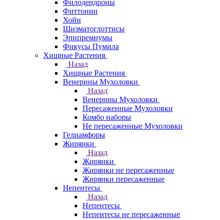
Филодендроны
Фиттонии
Хойи
Шизматоглоттисы
Эпипремнумы
Фикусы Пумила
Хищные Растения
Назад
Хищные Растения
Венерины Мухоловки
Назад
Венерины Мухоловки
Пересаженные Мухоловки
Комбо наборы
Не пересаженные Мухоловки
Гелиамфоры
Жирянки
Назад
Жирянки
Жирянки не пересаженные
Жирянки пересаженные
Непентесы
Назад
Непентесы
Непентесы не пересаженные