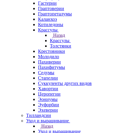
Гастерии
Граптоверии
Граптопеталумы
Каланхоэ
Котиледоны
Крассулы
Назад
Крассулы
Толстянки
Крестовники
Молодило
Пахиверии
Пахифитумы
Седумы
Стапелии
Суккуленты других видов
Хавортии
Церопегии
Эониумы
Эуфорбии
Эхеверии
Тилландсии
Уход и выращивание
Назад
Уход и выращивание