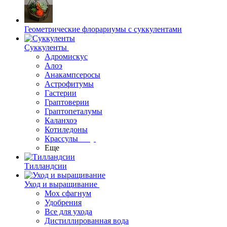
Геометрические флорариумы с суккулентами
Суккуленты
Адромискус
Алоэ
Анакампсеросы
Астрофитумы
Гастерии
Граптоверии
Граптопеталумы
Каланхоэ
Котиледоны
Крассулы
Еще
Тилландсии
Уход и выращивание
Мох сфагнум
Удобрения
Все для ухода
Дистиллированная вода