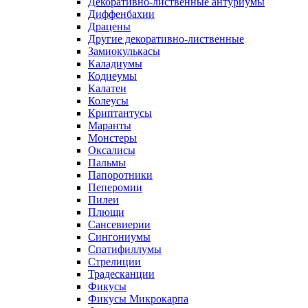
Декоративно-лиственные антуриумы
Диффенбахии
Драцены
Другие декоративно-лиственные
Замиокулькасы
Каладиумы
Кодиеумы
Калатеи
Колеусы
Криптантусы
Маранты
Монстеры
Оксалисы
Пальмы
Папоротники
Пеперомии
Пилеи
Плющи
Сансевиерии
Сингониумы
Спатифиллумы
Стрелиции
Традесканции
Фикусы
Фикусы Микрокарпа