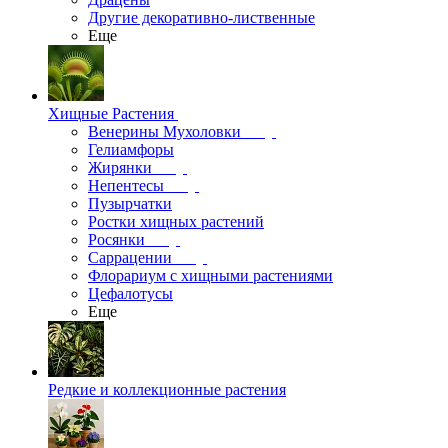
Другие декоративно-лиственные
Еще
Хищные Растения
Венерины Мухоловки
Гелиамфоры
Жирянки
Непентесы
Пузырчатки
Ростки хищных растений
Росянки
Саррацении
Флорариум с хищными растениями
Цефалотусы
Еще
Редкие и коллекционные растения