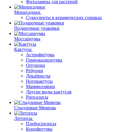
Фитолампы для растений
Минисадики
Суккуленты в керамических горшках
Подарочные упаковки
Моссариумы
Кактусы
Астрофитумы
Гимнокалициумы
Опунции
Ребуции
Декабристы
Нотокактусы
Маммиллярии
Другие виды кактусов
Рипсалисы
Стыдливые Мимозы
Литопсы
Плейоспилосы
Конофитумы