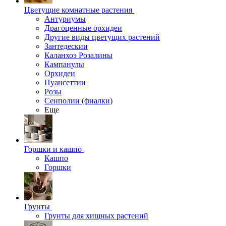
Цветущие комнатные растения
Антуриумы
Драгоценные орхидеи
Другие виды цветущих растений
Зантедескии
Каланхоэ Розалины
Кампанулы
Орхидеи
Пуансеттии
Розы
Сенполии (фиалки)
Еще
Горшки и кашпо
Кашпо
Горшки
Грунты
Грунты для хищных растений