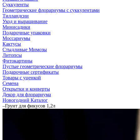
Суккуленты
Геометрические флорариумы с суккулентами
Тилландсии
Уход и выращивание
Минисадики
Подарочные упаковки
Моссариумы
Кактусы
Стыдливые Мимозы
Литопсы
Фитокартины
Пустые геометрические флорариумы
Подарочные сертификаты
Товары с уценкой
Семена
Открытки и конверты
Декор для флорариума
Новогодний Каталог
–
Грунт для фикусов 1,2л