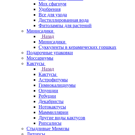
Мох сфагнум
Удобрения
Все для ухода
Дистиллированная вода
Фитолампы для растений
Минисадики
Назад
Минисадики
Суккуленты в керамических горшках
Подарочные упаковки
Моссариумы
Кактусы
Назад
Кактусы
Астрофитумы
Гимнокалициумы
Опунции
Ребуции
Декабристы
Нотокактусы
Маммиллярии
Другие виды кактусов
Рипсалисы
Стыдливые Мимозы
Литопсы