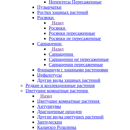
Непентесы Пересаженные
Пузырчатки
Ростки хищных растений
Росянки
Назад
Росянки
Росянки пересаженные
Росянки не пересаженные
Саррацении
Назад
Саррацении
Саррацении не пересаженные
Саррацении пересаженные
Флорариум с хищными растениями
Цефалотусы
Другие виды хищных растений
Редкие и коллекционные растения
Цветущие комнатные растения
Назад
Цветущие комнатные растения
Антуриумы
Драгоценные орхидеи
Другие виды цветущих растений
Зантедескии
Каланхоэ Розалины