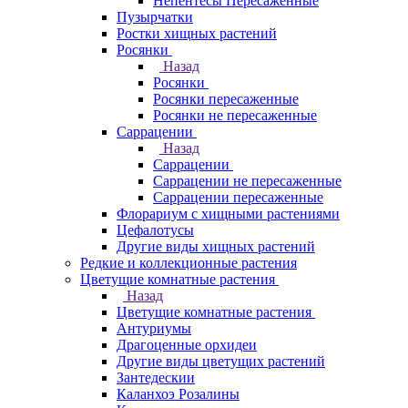
Непентесы Пересаженные
Пузырчатки
Ростки хищных растений
Росянки
Назад
Росянки
Росянки пересаженные
Росянки не пересаженные
Саррацении
Назад
Саррацении
Саррацении не пересаженные
Саррацении пересаженные
Флорариум с хищными растениями
Цефалотусы
Другие виды хищных растений
Редкие и коллекционные растения
Цветущие комнатные растения
Назад
Цветущие комнатные растения
Антуриумы
Драгоценные орхидеи
Другие виды цветущих растений
Зантедескии
Каланхоэ Розалины