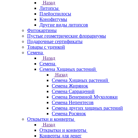
Назад
Литопсы
Плейоспилосы
Конофитумы
Другие виды литопсов
Фитокартины
Пустые геометрические флорариумы
Подарочные сертификаты
Товары с уценкой
Семена
Назад
Семена
Семена Хищных растений
Назад
Семена Хищных растений
Семена Жирянок
Семена Саррацений
Семена Венериной Мухоловки
Семена Непентесов
Семена других хищных растений
Семена Росянок
Открытки и конверты
Назад
Открытки и конверты
Конверты для денег