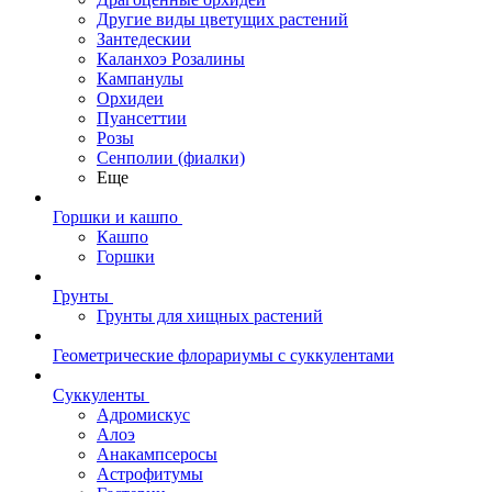
Другие виды цветущих растений
Зантедескии
Каланхоэ Розалины
Кампанулы
Орхидеи
Пуансеттии
Розы
Сенполии (фиалки)
Еще
Горшки и кашпо
Кашпо
Горшки
Грунты
Грунты для хищных растений
Геометрические флорариумы с суккулентами
Суккуленты
Адромискус
Алоэ
Анакампсеросы
Астрофитумы