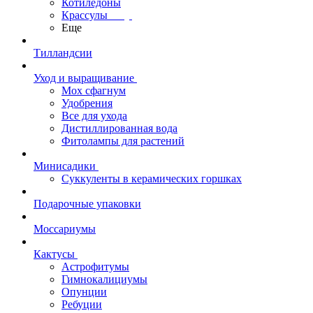
Котиледоны
Крассулы
Еще
Тилландсии
Уход и выращивание
Мох сфагнум
Удобрения
Все для ухода
Дистиллированная вода
Фитолампы для растений
Минисадики
Суккуленты в керамических горшках
Подарочные упаковки
Моссариумы
Кактусы
Астрофитумы
Гимнокалициумы
Опунции
Ребуции