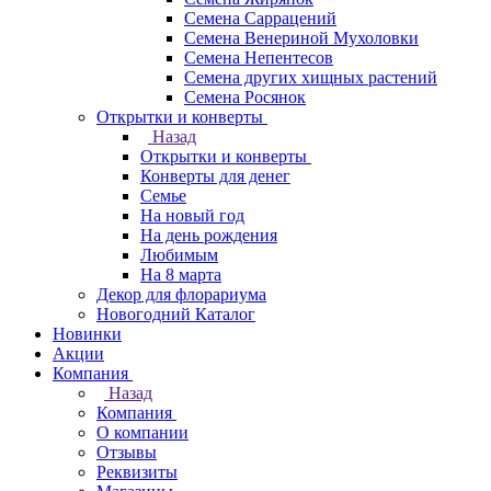
Семена Саррацений
Семена Венериной Мухоловки
Семена Непентесов
Семена других хищных растений
Семена Росянок
Открытки и конверты
Назад
Открытки и конверты
Конверты для денег
Семье
На новый год
На день рождения
Любимым
На 8 марта
Декор для флорариума
Новогодний Каталог
Новинки
Акции
Компания
Назад
Компания
О компании
Отзывы
Реквизиты