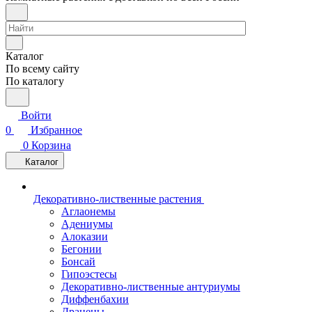
Каталог
По всему сайту
По каталогу
Войти
0
Избранное
0
Корзина
Каталог
Декоративно-лиственные растения
Аглаонемы
Адениумы
Алоказии
Бегонии
Бонсай
Гипоэстесы
Декоративно-лиственные антуриумы
Диффенбахии
Драцены