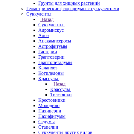
Грунты для хищных растений
Геометрические флорариумы с суккулентами
Суккуленты
Назад
Суккуленты
Адромискус
Алоэ
Анакампсеросы
Астрофитумы
Гастерии
Граптоверии
Граптопеталумы
Каланхоэ
Котиледоны
Крассулы
Назад
Крассулы
Толстянки
Крестовники
Молодило
Пахиверии
Пахифитумы
Седумы
Стапелии
Суккуленты других видов