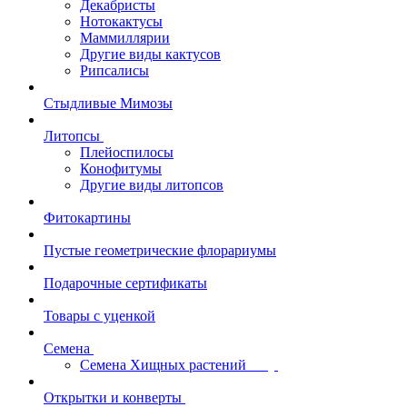
Декабристы
Нотокактусы
Маммиллярии
Другие виды кактусов
Рипсалисы
Стыдливые Мимозы
Литопсы
Плейоспилосы
Конофитумы
Другие виды литопсов
Фитокартины
Пустые геометрические флорариумы
Подарочные сертификаты
Товары с уценкой
Семена
Семена Хищных растений
Открытки и конверты