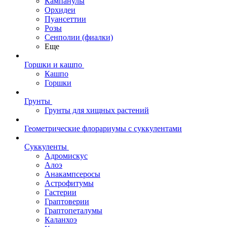
Кампанулы
Орхидеи
Пуансеттии
Розы
Сенполии (фиалки)
Еще
Горшки и кашпо
Кашпо
Горшки
Грунты
Грунты для хищных растений
Геометрические флорариумы с суккулентами
Суккуленты
Адромискус
Алоэ
Анакампсеросы
Астрофитумы
Гастерии
Граптоверии
Граптопеталумы
Каланхоэ