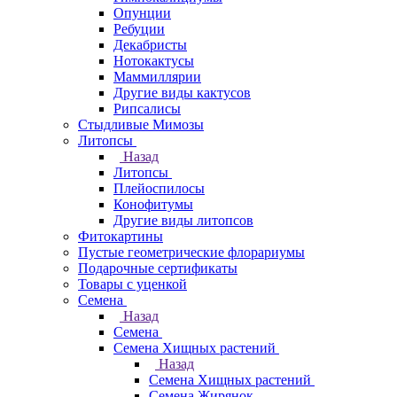
Опунции
Ребуции
Декабристы
Нотокактусы
Маммиллярии
Другие виды кактусов
Рипсалисы
Стыдливые Мимозы
Литопсы
Назад
Литопсы
Плейоспилосы
Конофитумы
Другие виды литопсов
Фитокартины
Пустые геометрические флорариумы
Подарочные сертификаты
Товары с уценкой
Семена
Назад
Семена
Семена Хищных растений
Назад
Семена Хищных растений
Семена Жирянок