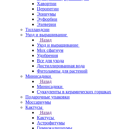
Хавортии
Церопегии
Эониумы
Эуфорбии
Эхеверии
Тилландсии
Уход и выращивание
Назад
Уход и выращивание
Мох сфагнум
Удобрения
Все для ухода
Дистиллированная вода
Фитолампы для растений
Минисадики
Назад
Минисадики
Суккуленты в керамических горшках
Подарочные упаковки
Моссариумы
Кактусы
Назад
Кактусы
Астрофитумы
Гимнокалициумы