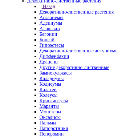
Декоративно-лиственные растения
Назад
Декоративно-лиственные растения
Аглаонемы
Адениумы
Алоказии
Бегонии
Бонсай
Гипоэстесы
Декоративно-лиственные антуриумы
Диффенбахии
Драцены
Другие декоративно-лиственные
Замиокулькасы
Каладиумы
Кодиеумы
Калатеи
Колеусы
Криптантусы
Маранты
Монстеры
Оксалисы
Пальмы
Папоротники
Пеперомии