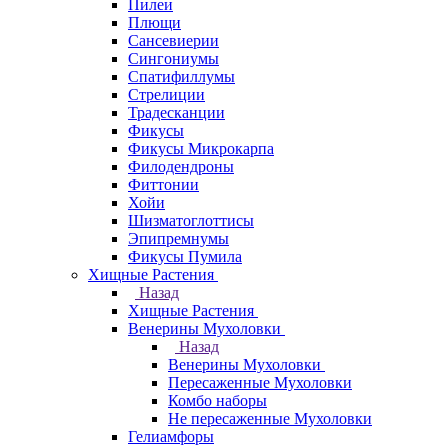
Пилеи
Плющи
Сансевиерии
Сингониумы
Спатифиллумы
Стрелиции
Традесканции
Фикусы
Фикусы Микрокарпа
Филодендроны
Фиттонии
Хойи
Шизматоглоттисы
Эпипремнумы
Фикусы Пумила
Хищные Растения
Назад
Хищные Растения
Венерины Мухоловки
Назад
Венерины Мухоловки
Пересаженные Мухоловки
Комбо наборы
Не пересаженные Мухоловки
Гелиамфоры