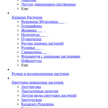
Другие декоративно-лиственные
Еще
Хищные Растения
Венерины Мухоловки
Гелиамфоры
Жирянки
Непентесы
Пузырчатки
Ростки хищных растений
Росянки
Саррацении
Флорариум с хищными растениями
Цефалотусы
Еще
Редкие и коллекционные растения
Цветущие комнатные растения
Антуриумы
Драгоценные орхидеи
Другие виды цветущих растений
Зантедескии
Каланхоэ Розалины