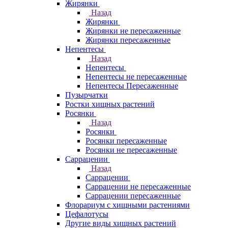
Жирянки
Назад
Жирянки
Жирянки не пересаженные
Жирянки пересаженные
Непентесы
Назад
Непентесы
Непентесы не пересаженные
Непентесы Пересаженные
Пузырчатки
Ростки хищных растений
Росянки
Назад
Росянки
Росянки пересаженные
Росянки не пересаженные
Саррацении
Назад
Саррацении
Саррацении не пересаженные
Саррацении пересаженные
Флорариум с хищными растениями
Цефалотусы
Другие виды хищных растений