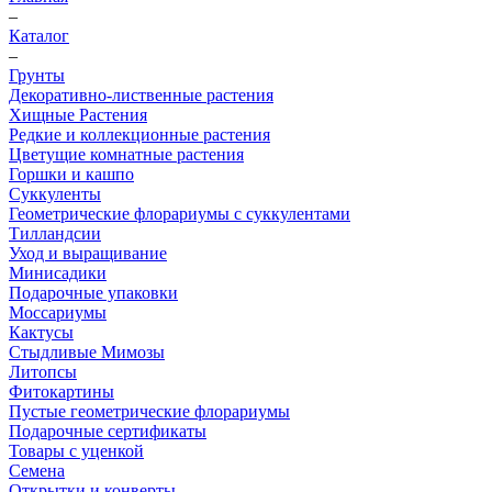
–
Каталог
–
Грунты
Декоративно-лиственные растения
Хищные Растения
Редкие и коллекционные растения
Цветущие комнатные растения
Горшки и кашпо
Суккуленты
Геометрические флорариумы с суккулентами
Тилландсии
Уход и выращивание
Минисадики
Подарочные упаковки
Моссариумы
Кактусы
Стыдливые Мимозы
Литопсы
Фитокартины
Пустые геометрические флорариумы
Подарочные сертификаты
Товары с уценкой
Семена
Открытки и конверты