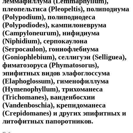
леммафиллума (
Lemmaphyllum
),
плеопельтиса (
Pleopeltis
), полиподиума
(
Polypodium
), полиподиодеса
(
Polypodiodes
), кампилоневрума
(
Campyloneurum
), нифидиума
(
Niphidium
), серпокаулона
(
Serpocaulon
), гониофлебиума
(
Goniophlebium
), селлигуэи (
Selliguea
),
фиматозоруса (
Phymatosorus
),
эпифитных видов элафоглоссума
(
Elaphoglossum
), гименофиллума
(
Hymenophyllum
), трихоманеса
(
Trichomanes
), ванденбосхии
(
Vandenboschia
), крепидоманеса
(
Crepidomanes
) и других эпифитных и
литофитных папоротников.