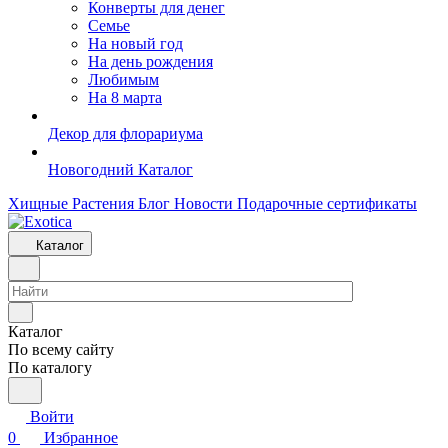
Конверты для денег
Семье
На новый год
На день рождения
Любимым
На 8 марта
Декор для флорариума
Новогодний Каталог
Хищные Растения
Блог
Новости
Подарочные сертификаты
Каталог
Каталог
По всему сайту
По каталогу
Войти
0
Избранное