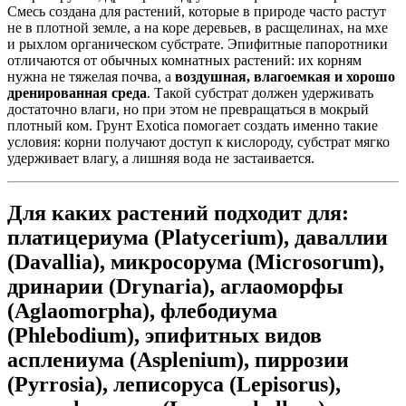
Смесь создана для растений, которые в природе часто растут
не в плотной земле, а на коре деревьев, в расщелинах, на мхе
и рыхлом органическом субстрате. Эпифитные папоротники
отличаются от обычных комнатных растений: их корням
нужна не тяжелая почва, а
воздушная, влагоемкая и хорошо
дренированная среда
. Такой субстрат должен удерживать
достаточно влаги, но при этом не превращаться в мокрый
плотный ком. Грунт Exotica помогает создать именно такие
условия: корни получают доступ к кислороду, субстрат мягко
удерживает влагу, а лишняя вода не застаивается.
Для каких растений подходит для:
платицериума (
Platycerium
), даваллии
(
Davallia
), микросорума (
Microsorum
),
дринарии (
Drynaria
), аглаоморфы
(
Aglaomorpha
), флебодиума
(
Phlebodium
), эпифитных видов
асплениума (
Asplenium
), пиррозии
(
Pyrrosia
), леписоруса (
Lepisorus
),