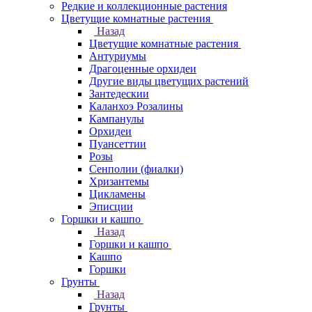
Редкие и коллекционные растения
Цветущие комнатные растения
Назад
Цветущие комнатные растения
Антуриумы
Драгоценные орхидеи
Другие виды цветущих растений
Зантедескии
Каланхоэ Розалины
Кампанулы
Орхидеи
Пуансеттии
Розы
Сенполии (фиалки)
Хризантемы
Цикламены
Эписции
Горшки и кашпо
Назад
Горшки и кашпо
Кашпо
Горшки
Грунты
Назад
Грунты