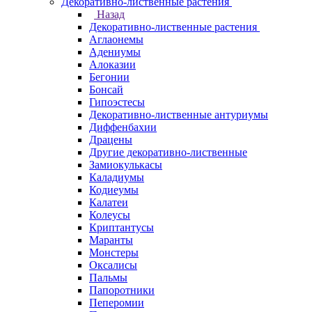
Декоративно-лиственные растения
Назад
Декоративно-лиственные растения
Аглаонемы
Адениумы
Алоказии
Бегонии
Бонсай
Гипоэстесы
Декоративно-лиственные антуриумы
Диффенбахии
Драцены
Другие декоративно-лиственные
Замиокулькасы
Каладиумы
Кодиеумы
Калатеи
Колеусы
Криптантусы
Маранты
Монстеры
Оксалисы
Пальмы
Папоротники
Пеперомии