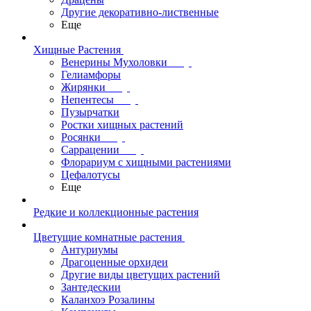
Другие декоративно-лиственные
Еще
Хищные Растения
Венерины Мухоловки
Гелиамфоры
Жирянки
Непентесы
Пузырчатки
Ростки хищных растений
Росянки
Саррацении
Флорариум с хищными растениями
Цефалотусы
Еще
Редкие и коллекционные растения
Цветущие комнатные растения
Антуриумы
Драгоценные орхидеи
Другие виды цветущих растений
Зантедескии
Каланхоэ Розалины