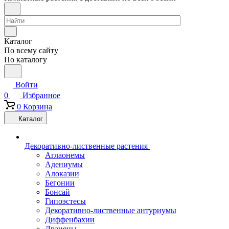
Каталог
По всему сайту
По каталогу
Войти
0
Избранное
0
Корзина
Каталог
Декоративно-лиственные растения
Аглаонемы
Адениумы
Алоказии
Бегонии
Бонсай
Гипоэстесы
Декоративно-лиственные антуриумы
Диффенбахии
Драцены