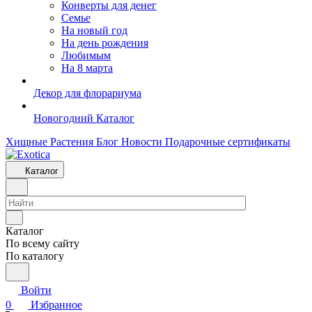
Конверты для денег
Семье
На новый год
На день рождения
Любимым
На 8 марта
Декор для флорариума
Новогодний Каталог
Хищные Растения
Блог
Новости
Подарочные сертификаты
Каталог
Каталог
По всему сайту
По каталогу
Войти
0
Избранное