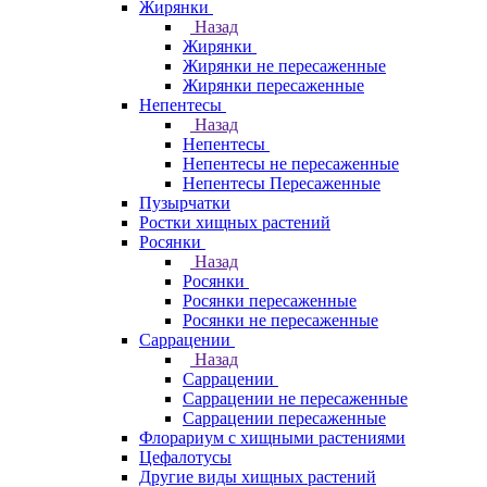
Жирянки
Назад
Жирянки
Жирянки не пересаженные
Жирянки пересаженные
Непентесы
Назад
Непентесы
Непентесы не пересаженные
Непентесы Пересаженные
Пузырчатки
Ростки хищных растений
Росянки
Назад
Росянки
Росянки пересаженные
Росянки не пересаженные
Саррацении
Назад
Саррацении
Саррацении не пересаженные
Саррацении пересаженные
Флорариум с хищными растениями
Цефалотусы
Другие виды хищных растений