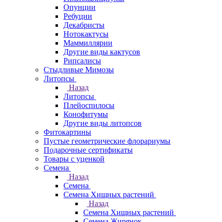
Опунции
Ребуции
Декабристы
Нотокактусы
Маммиллярии
Другие виды кактусов
Рипсалисы
Стыдливые Мимозы
Литопсы
Назад
Литопсы
Плейоспилосы
Конофитумы
Другие виды литопсов
Фитокартины
Пустые геометрические флорариумы
Подарочные сертификаты
Товары с уценкой
Семена
Назад
Семена
Семена Хищных растений
Назад
Семена Хищных растений
Семена Жирянок