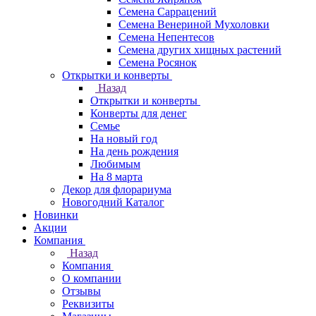
Семена Саррацений
Семена Венериной Мухоловки
Семена Непентесов
Семена других хищных растений
Семена Росянок
Открытки и конверты
Назад
Открытки и конверты
Конверты для денег
Семье
На новый год
На день рождения
Любимым
На 8 марта
Декор для флорариума
Новогодний Каталог
Новинки
Акции
Компания
Назад
Компания
О компании
Отзывы
Реквизиты