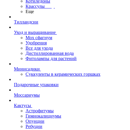
Котиледоны
Крассулы
Еще
Тилландсии
Уход и выращивание
Мох сфагнум
Удобрения
Все для ухода
Дистиллированная вода
Фитолампы для растений
Минисадики
Суккуленты в керамических горшках
Подарочные упаковки
Моссариумы
Кактусы
Астрофитумы
Гимнокалициумы
Опунции
Ребуции