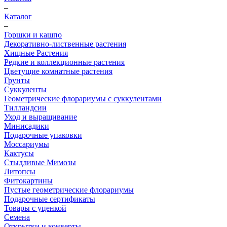
–
Каталог
–
Горшки и кашпо
Декоративно-лиственные растения
Хищные Растения
Редкие и коллекционные растения
Цветущие комнатные растения
Грунты
Суккуленты
Геометрические флорариумы с суккулентами
Тилландсии
Уход и выращивание
Минисадики
Подарочные упаковки
Моссариумы
Кактусы
Стыдливые Мимозы
Литопсы
Фитокартины
Пустые геометрические флорариумы
Подарочные сертификаты
Товары с уценкой
Семена
Открытки и конверты