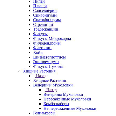
Пилеи
Плющи
Сансевиерии
Сингониумы
Спатифиллумы
Стрелиции
Традесканции
Фикусы
Фикусы Микрокарпа
Филодендроны
Фиттонии
Хойи
Шизматоглоттисы
Эпипремнумы
Фикусы Пумила
Хищные Растения
Назад
Хищные Растения
Венерины Мухоловки
Назад
Венерины Мухоловки
Пересаженные Мухоловки
Комбо наборы
Не пересаженные Мухоловки
Гелиамфоры