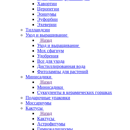
Хавортии
Церопегии
Эониумы
Эуфорбии
Эхеверии
Тилландсии
Уход и выращивание
Назад
Уход и выращивание
Мох сфагнум
Удобрения
Все для ухода
Дистиллированная вода
Фитолампы для растений
Минисадики
Назад
Минисадики
Суккуленты в керамических горшках
Подарочные упаковки
Моссариумы
Кактусы
Назад
Кактусы
Астрофитумы
Гимнокалициумы