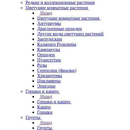
Редкие и коллекционные растения
Цветущие комнатные растения
Назад
Цветущие комнатные растения
Антуриумы
Драгоценные орхидеи
Другие виды цветущих растений
Зантедескии
Каланхоэ Розалины
Кампанулы
Орхидеи
Пуансеттии
Розы
Сенполии (фиалки)
Хризантемы
Цикламены
Эписции
Горшки и кашпо
Назад
Горшки и кашпо
Кашпо
Горшки
Грунты
Назад
Грунты