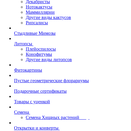
Декабристы
Нотокактусы
Маммиллярии
Другие виды кактусов
Рипсалисы
Стыдливые Мимозы
Литопсы
Плейоспилосы
Конофитумы
Другие виды литопсов
Фитокартины
Пустые геометрические флорариумы
Подарочные сертификаты
Товары с уценкой
Семена
Семена Хищных растений
Открытки и конверты