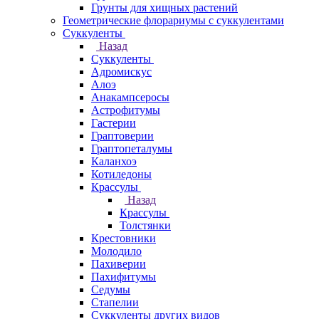
Грунты для хищных растений
Геометрические флорариумы с суккулентами
Суккуленты
Назад
Суккуленты
Адромискус
Алоэ
Анакампсеросы
Астрофитумы
Гастерии
Граптоверии
Граптопеталумы
Каланхоэ
Котиледоны
Крассулы
Назад
Крассулы
Толстянки
Крестовники
Молодило
Пахиверии
Пахифитумы
Седумы
Стапелии
Суккуленты других видов