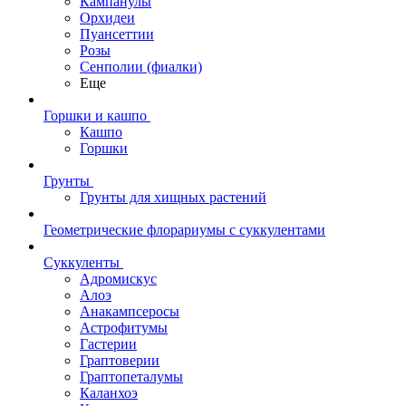
Кампанулы
Орхидеи
Пуансеттии
Розы
Сенполии (фиалки)
Еще
Горшки и кашпо
Кашпо
Горшки
Грунты
Грунты для хищных растений
Геометрические флорариумы с суккулентами
Суккуленты
Адромискус
Алоэ
Анакампсеросы
Астрофитумы
Гастерии
Граптоверии
Граптопеталумы
Каланхоэ