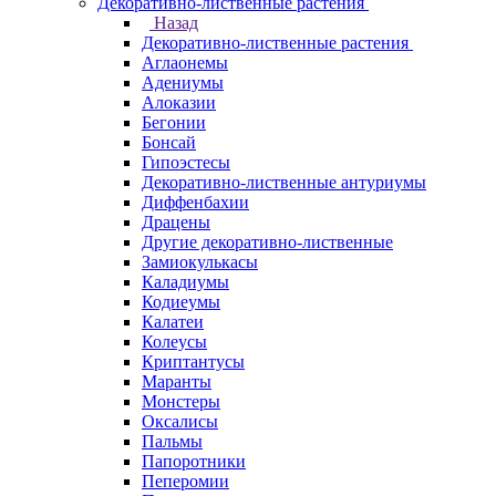
Декоративно-лиственные растения
Назад
Декоративно-лиственные растения
Аглаонемы
Адениумы
Алоказии
Бегонии
Бонсай
Гипоэстесы
Декоративно-лиственные антуриумы
Диффенбахии
Драцены
Другие декоративно-лиственные
Замиокулькасы
Каладиумы
Кодиеумы
Калатеи
Колеусы
Криптантусы
Маранты
Монстеры
Оксалисы
Пальмы
Папоротники
Пеперомии