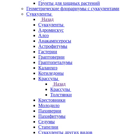
Грунты для хищных растений
Геометрические флорариумы с суккулентами
Суккуленты
Назад
Суккуленты
Адромискус
Алоэ
Анакампсеросы
Астрофитумы
Гастерии
Граптоверии
Граптопеталумы
Каланхоэ
Котиледоны
Крассулы
Назад
Крассулы
Толстянки
Крестовники
Молодило
Пахиверии
Пахифитумы
Седумы
Стапелии
Суккуленты других видов