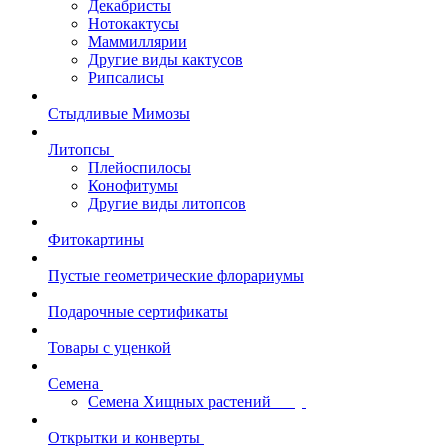
Декабристы
Нотокактусы
Маммиллярии
Другие виды кактусов
Рипсалисы
Стыдливые Мимозы
Литопсы
Плейоспилосы
Конофитумы
Другие виды литопсов
Фитокартины
Пустые геометрические флорариумы
Подарочные сертификаты
Товары с уценкой
Семена
Семена Хищных растений
Открытки и конверты