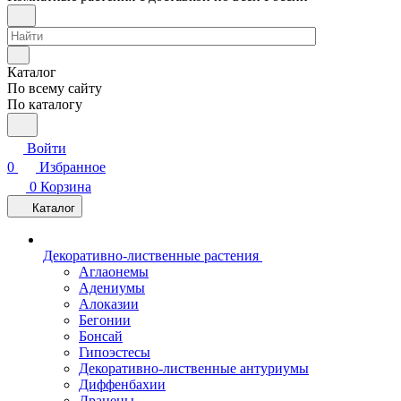
Каталог
По всему сайту
По каталогу
Войти
0
Избранное
0
Корзина
Каталог
Декоративно-лиственные растения
Аглаонемы
Адениумы
Алоказии
Бегонии
Бонсай
Гипоэстесы
Декоративно-лиственные антуриумы
Диффенбахии
Драцены