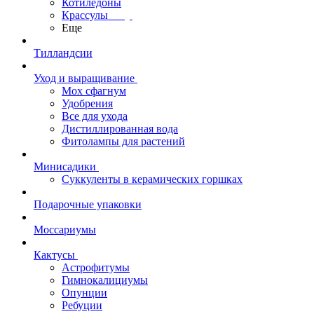
Котиледоны
Крассулы
Еще
Тилландсии
Уход и выращивание
Мох сфагнум
Удобрения
Все для ухода
Дистиллированная вода
Фитолампы для растений
Минисадики
Суккуленты в керамических горшках
Подарочные упаковки
Моссариумы
Кактусы
Астрофитумы
Гимнокалициумы
Опунции
Ребуции