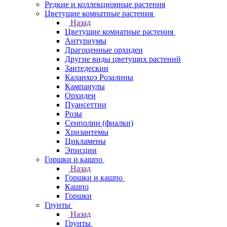
Редкие и коллекционные растения
Цветущие комнатные растения
Назад
Цветущие комнатные растения
Антуриумы
Драгоценные орхидеи
Другие виды цветущих растений
Зантедескии
Каланхоэ Розалины
Кампанулы
Орхидеи
Пуансеттии
Розы
Сенполии (фиалки)
Хризантемы
Цикламены
Эписции
Горшки и кашпо
Назад
Горшки и кашпо
Кашпо
Горшки
Грунты
Назад
Грунты