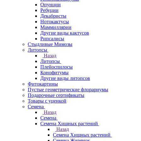
Опунции
Ребуции
Декабристы
Нотокактусы
Маммиллярии
Другие виды кактусов
Рипсалисы
Стыдливые Мимозы
Литопсы
Назад
Литопсы
Плейоспилосы
Конофитумы
Другие виды литопсов
Фитокартины
Пустые геометрические флорариумы
Подарочные сертификаты
Товары с уценкой
Семена
Назад
Семена
Семена Хищных растений
Назад
Семена Хищных растений
Семена Жирянок