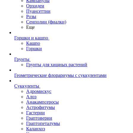
Кампанулы
Орхидеи
Пуансеттии
Розы
Сенполии (фиалки)
Еще
Горшки и кашпо
Кашпо
Горшки
Грунты
Грунты для хищных растений
Геометрические флорариумы с суккулентами
Суккуленты
Адромискус
Алоэ
Анакампсеросы
Астрофитумы
Гастерии
Граптоверии
Граптопеталумы
Каланхоэ