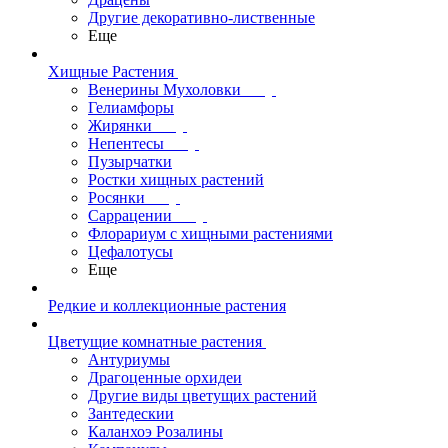
Другие декоративно-лиственные
Еще
Хищные Растения
Венерины Мухоловки
Гелиамфоры
Жирянки
Непентесы
Пузырчатки
Ростки хищных растений
Росянки
Саррацении
Флорариум с хищными растениями
Цефалотусы
Еще
Редкие и коллекционные растения
Цветущие комнатные растения
Антуриумы
Драгоценные орхидеи
Другие виды цветущих растений
Зантедескии
Каланхоэ Розалины