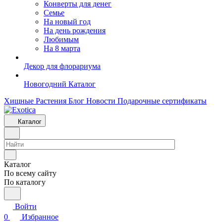
Конверты для денег
Семье
На новый год
На день рождения
Любимым
На 8 марта
Декор для флорариума
Новогодний Каталог
Хищные Растения
Блог
Новости
Подарочные сертификаты
Каталог
Каталог
По всему сайту
По каталогу
Войти
0
Избранное