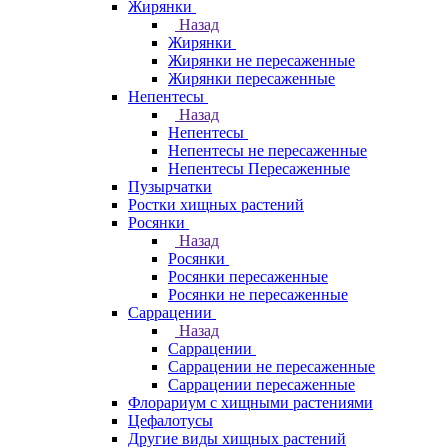
Жирянки
Назад
Жирянки
Жирянки не пересаженные
Жирянки пересаженные
Непентесы
Назад
Непентесы
Непентесы не пересаженные
Непентесы Пересаженные
Пузырчатки
Ростки хищных растений
Росянки
Назад
Росянки
Росянки пересаженные
Росянки не пересаженные
Саррацении
Назад
Саррацении
Саррацении не пересаженные
Саррацении пересаженные
Флорариум с хищными растениями
Цефалотусы
Другие виды хищных растений