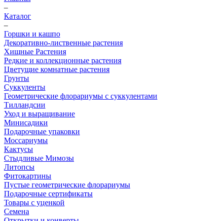
–
Каталог
–
Горшки и кашпо
Декоративно-лиственные растения
Хищные Растения
Редкие и коллекционные растения
Цветущие комнатные растения
Грунты
Суккуленты
Геометрические флорариумы с суккулентами
Тилландсии
Уход и выращивание
Минисадики
Подарочные упаковки
Моссариумы
Кактусы
Стыдливые Мимозы
Литопсы
Фитокартины
Пустые геометрические флорариумы
Подарочные сертификаты
Товары с уценкой
Семена
Открытки и конверты