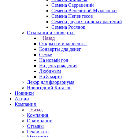
Семена Саррацений
Семена Венериной Мухоловки
Семена Непентесов
Семена других хищных растений
Семена Росянок
Открытки и конверты
Назад
Открытки и конверты
Конверты для денег
Семье
На новый год
На день рождения
Любимым
На 8 марта
Декор для флорариума
Новогодний Каталог
Новинки
Акции
Компания
Назад
Компания
О компании
Отзывы
Реквизиты