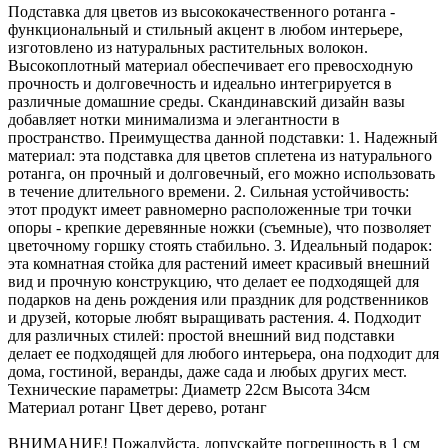
Подставка для цветов из высококачественного ротанга -
функциональный и стильный акцент в любом интерьере,
изготовлено из натуральных растительных волокон.
Высокоплотный материал обеспечивает его превосходную
прочность и долговечность и идеально интегрируется в
различные домашние среды. Скандинавский дизайн вазы
добавляет нотки минимализма и элегантности в
пространство. Преимущества данной подставки: 1. Надежный
материал: эта подставка для цветов сплетена из натурального
ротанга, он прочный и долговечный, его можно использовать
в течение длительного времени. 2. Сильная устойчивость:
этот продукт имеет равномерно расположенные три точки
опоры - крепкие деревянные ножки (съемные), что позволяет
цветочному горшку стоять стабильно. 3. Идеальный подарок:
эта комнатная стойка для растений имеет красивый внешний
вид и прочную конструкцию, что делает ее подходящей для
подарков на день рождения или праздник для родственников
и друзей, которые любят выращивать растения. 4. Подходит
для различных стилей: простой внешний вид подставки
делает ее подходящей для любого интерьера, она подходит для
дома, гостиной, веранды, даже сада и любых других мест.
Технические параметры: Диаметр 22см Высота 34см
Материал ротанг Цвет дерево, ротанг
ВНИМАНИЕ! Пожалуйста, допускайте погрешность в 1 см