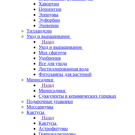
Хавортии
Церопегии
Эониумы
Эуфорбии
Эхеверии
Тилландсии
Уход и выращивание
Назад
Уход и выращивание
Мох сфагнум
Удобрения
Все для ухода
Дистиллированная вода
Фитолампы для растений
Минисадики
Назад
Минисадики
Суккуленты в керамических горшках
Подарочные упаковки
Моссариумы
Кактусы
Назад
Кактусы
Астрофитумы
Гимнокалициумы