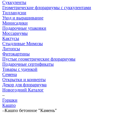
Суккуленты
Геометрические флорариумы с суккулентами
Тилландсии
Уход и выращивание
Минисадики
Подарочные упаковки
Моссариумы
Кактусы
Стыдливые Мимозы
Литопсы
Фитокартины
Пустые геометрические флорариумы
Подарочные сертификаты
Товары с уценкой
Семена
Открытки и конверты
Декор для флорариума
Новогодний Каталог
–
Горшки
Кашпо
–
Кашпо бетонное "Камень"