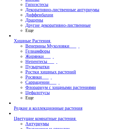
Гипоэстесы
Декоративно-лиственные антуриумы
Диффенбахии
Драцены
Другие декоративно-лиственные
Еще
Хищные Растения
Венерины Мухоловки
Гелиамфоры
Жирянки
Непентесы
Пузырчатки
Ростки хищных растений
Росянки
Саррацении
Флорариум с хищными растениями
Цефалотусы
Еще
Редкие и коллекционные растения
Цветущие комнатные растения
Антуриумы
Драгоценные орхидеи