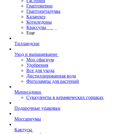
Гастерии
Граптоверии
Граптопеталумы
Каланхоэ
Котиледоны
Крассулы
Еще
Тилландсии
Уход и выращивание
Мох сфагнум
Удобрения
Все для ухода
Дистиллированная вода
Фитолампы для растений
Минисадики
Суккуленты в керамических горшках
Подарочные упаковки
Моссариумы
Кактусы