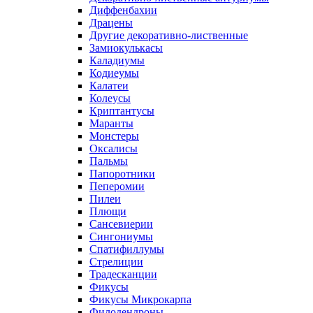
Диффенбахии
Драцены
Другие декоративно-лиственные
Замиокулькасы
Каладиумы
Кодиеумы
Калатеи
Колеусы
Криптантусы
Маранты
Монстеры
Оксалисы
Пальмы
Папоротники
Пеперомии
Пилеи
Плющи
Сансевиерии
Сингониумы
Спатифиллумы
Стрелиции
Традесканции
Фикусы
Фикусы Микрокарпа
Филодендроны