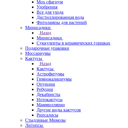
Мох сфагнум
Удобрения
Все для ухода
Дистиллированная вода
Фитолампы для растений
Минисадики
Назад
Минисадики
Суккуленты в керамических горшках
Подарочные упаковки
Моссариумы
Кактусы
Назад
Кактусы
Астрофитумы
Гимнокалициумы
Опунции
Ребуции
Декабристы
Нотокактусы
Маммиллярии
Другие виды кактусов
Рипсалисы
Стыдливые Мимозы
Литопсы