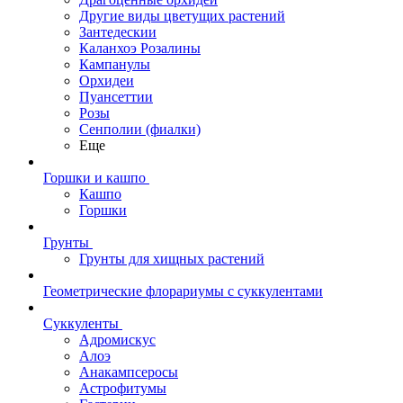
Другие виды цветущих растений
Зантедескии
Каланхоэ Розалины
Кампанулы
Орхидеи
Пуансеттии
Розы
Сенполии (фиалки)
Еще
Горшки и кашпо
Кашпо
Горшки
Грунты
Грунты для хищных растений
Геометрические флорариумы с суккулентами
Суккуленты
Адромискус
Алоэ
Анакампсеросы
Астрофитумы