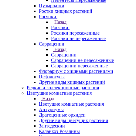
Непентесы Пересаженные
Пузырчатки
Ростки хищных растений
Росянки
Назад
Росянки
Росянки пересаженные
Росянки не пересаженные
Саррацении
Назад
Саррацении
Саррацении не пересаженные
Саррацении пересаженные
Флорариум с хищными растениями
Цефалотусы
Другие виды хищных растений
Редкие и коллекционные растения
Цветущие комнатные растения
Назад
Цветущие комнатные растения
Антуриумы
Драгоценные орхидеи
Другие виды цветущих растений
Зантедескии
Каланхоэ Розалины