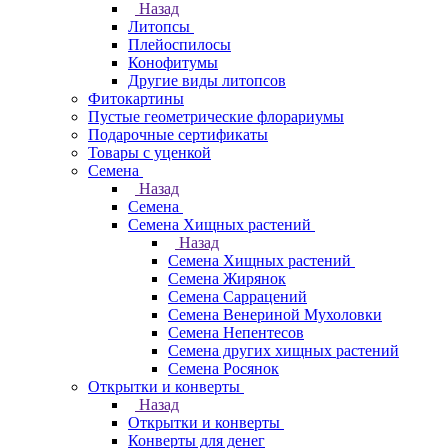
Назад
Литопсы
Плейоспилосы
Конофитумы
Другие виды литопсов
Фитокартины
Пустые геометрические флорариумы
Подарочные сертификаты
Товары с уценкой
Семена
Назад
Семена
Семена Хищных растений
Назад
Семена Хищных растений
Семена Жирянок
Семена Саррацений
Семена Венериной Мухоловки
Семена Непентесов
Семена других хищных растений
Семена Росянок
Открытки и конверты
Назад
Открытки и конверты
Конверты для денег