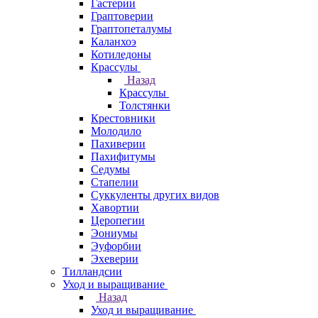
Гастерии
Граптоверии
Граптопеталумы
Каланхоэ
Котиледоны
Крассулы
Назад
Крассулы
Толстянки
Крестовники
Молодило
Пахиверии
Пахифитумы
Седумы
Стапелии
Суккуленты других видов
Хавортии
Церопегии
Эониумы
Эуфорбии
Эхеверии
Тилландсии
Уход и выращивание
Назад
Уход и выращивание