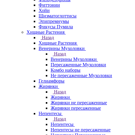
Фиттонии
Хойи
Шизматоглоттисы
Эпипремнумы
Фикусы Пумила
Хищные Растения
Назад
Хищные Растения
Венерины Мухоловки
Назад
Венерины Мухоловки
Пересаженные Мухоловки
Комбо наборы
Не пересаженные Мухоловки
Гелиамфоры
Жирянки
Назад
Жирянки
Жирянки не пересаженные
Жирянки пересаженные
Непентесы
Назад
Непентесы
Непентесы не пересаженные