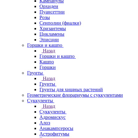
Кампанулы
Орхидеи
Пуансеттии
Розы
Сенполии (фиалки)
Хризантемы
Цикламены
Эписции
Горшки и кашпо
Назад
Горшки и кашпо
Кашпо
Горшки
Грунты
Назад
Грунты
Грунты для хищных растений
Геометрические флорариумы с суккулентами
Суккуленты
Назад
Суккуленты
Адромискус
Алоэ
Анакампсеросы
Астрофитумы