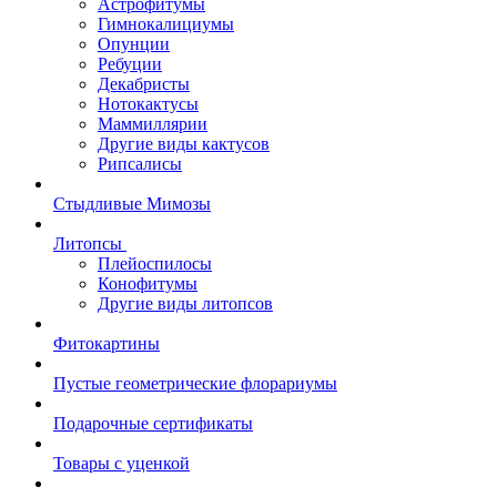
Астрофитумы
Гимнокалициумы
Опунции
Ребуции
Декабристы
Нотокактусы
Маммиллярии
Другие виды кактусов
Рипсалисы
Стыдливые Мимозы
Литопсы
Плейоспилосы
Конофитумы
Другие виды литопсов
Фитокартины
Пустые геометрические флорариумы
Подарочные сертификаты
Товары с уценкой