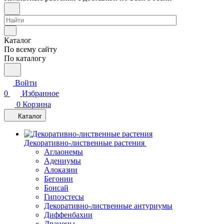
Каталог
По всему сайту
По каталогу
Войти
0
Избранное
0
Корзина
Каталог
Декоративно-лиственные растения
Аглаонемы
Адениумы
Алоказии
Бегонии
Бонсай
Гипоэстесы
Декоративно-лиственные антуриумы
Диффенбахии
Драцены