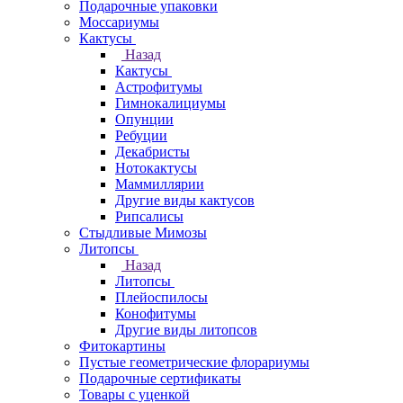
Подарочные упаковки
Моссариумы
Кактусы
Назад
Кактусы
Астрофитумы
Гимнокалициумы
Опунции
Ребуции
Декабристы
Нотокактусы
Маммиллярии
Другие виды кактусов
Рипсалисы
Стыдливые Мимозы
Литопсы
Назад
Литопсы
Плейоспилосы
Конофитумы
Другие виды литопсов
Фитокартины
Пустые геометрические флорариумы
Подарочные сертификаты
Товары с уценкой