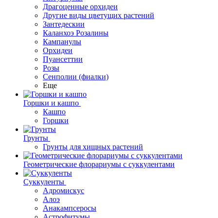
Драгоценные орхидеи
Другие виды цветущих растений
Зантедескии
Каланхоэ Розалины
Кампанулы
Орхидеи
Пуансеттии
Розы
Сенполии (фиалки)
Еще
Горшки и кашпо
Кашпо
Горшки
Грунты
Грунты для хищных растений
Геометрические флорариумы с суккулентами
Суккуленты
Адромискус
Алоэ
Анакампсеросы
Астрофитумы