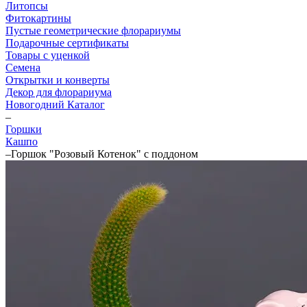
Литопсы
Фитокартины
Пустые геометрические флорариумы
Подарочные сертификаты
Товары с уценкой
Семена
Открытки и конверты
Декор для флорариума
Новогодний Каталог
–
Горшки
Кашпо
–
Горшок "Розовый Котенок" с поддоном