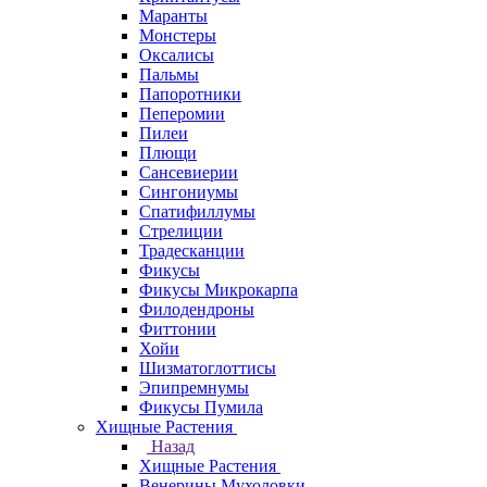
Маранты
Монстеры
Оксалисы
Пальмы
Папоротники
Пеперомии
Пилеи
Плющи
Сансевиерии
Сингониумы
Спатифиллумы
Стрелиции
Традесканции
Фикусы
Фикусы Микрокарпа
Филодендроны
Фиттонии
Хойи
Шизматоглоттисы
Эпипремнумы
Фикусы Пумила
Хищные Растения
Назад
Хищные Растения
Венерины Мухоловки