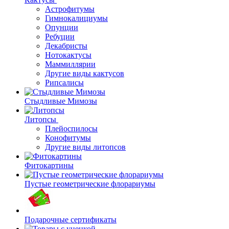
Астрофитумы
Гимнокалициумы
Опунции
Ребуции
Декабристы
Нотокактусы
Маммиллярии
Другие виды кактусов
Рипсалисы
Стыдливые Мимозы
Литопсы
Плейоспилосы
Конофитумы
Другие виды литопсов
Фитокартины
Пустые геометрические флорариумы
Подарочные сертификаты