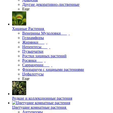
Другие декоративно-лиственные
Еще
Хищные Растения
Венерины Мухоловки
Гелиамфоры
Жирянки
Непентесы
Пузырчатки
Ростки хищных растений
Росянки
Саррацении
Флорариум с хищными растениями
Цефалотусы
Еще
Редкие и коллекционные растения
Цветущие комнатные растения
Антуриумы