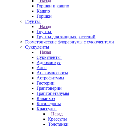
Назад
Горшки и кашпо
Кашпо
Горшки
Грунты
Назад
Грунты
Грунты для хищных растений
Геометрические флорариумы с суккулентами
Суккуленты
Назад
Суккуленты
Адромискус
Алоэ
Анакампсеросы
Астрофитумы
Гастерии
Граптоверии
Граптопеталумы
Каланхоэ
Котиледоны
Крассулы
Назад
Крассулы
Толстянки