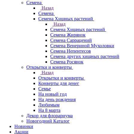
Семена
Назад
Семена
Семена Хищных растений
Назад
Семена Хищных растений
Семена Жирянок
Семена Саррацений
Семена Венериной Мухоловки
Семена Непентесов
Семена других хищных растений
Семена Росянок
Открытки и конверты
Назад
Открытки и конверты
Конверты для денег
Семье
На новый год
На день рождения
Любимым
На 8 марта
Декор для флорариума
Новогодний Каталог
Новинки
Акции