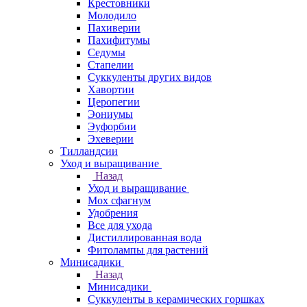
Крестовники
Молодило
Пахиверии
Пахифитумы
Седумы
Стапелии
Суккуленты других видов
Хавортии
Церопегии
Эониумы
Эуфорбии
Эхеверии
Тилландсии
Уход и выращивание
Назад
Уход и выращивание
Мох сфагнум
Удобрения
Все для ухода
Дистиллированная вода
Фитолампы для растений
Минисадики
Назад
Минисадики
Суккуленты в керамических горшках