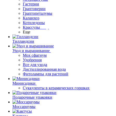
Гастерии
Граптоверии
Граптопеталумы
Каланхоэ
Котиледоны
Крассулы
Еще
Тилландсии
Уход и выращивание
Мох сфагнум
Удобрения
Все для ухода
Дистиллированная вода
Фитолампы для растений
Минисадики
Суккуленты в керамических горшках
Подарочные упаковки
Моссариумы
Кактусы