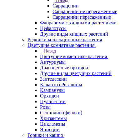
Назад
Саррацении
Саррацении не пересаженные
Саррацении пересаженные
Флорариум с хищными растениями
Цефалотусы
Другие виды хищных растений
Редкие и коллекционные растения
Цветущие комнатные растения
Назад
Цветущие комнатные растения
Антуриумы
Драгоценные орхидеи
Другие виды цветущих растений
Зантедескии
Каланхоэ Розалины
Кампанулы
Орхидеи
Пуансеттии
Розы
Сенполии (фиалки)
Хризантемы
Цикламены
Эписции
Горшки и кашпо