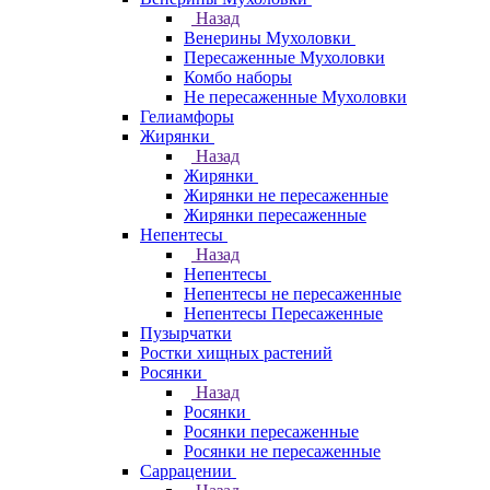
Назад
Венерины Мухоловки
Пересаженные Мухоловки
Комбо наборы
Не пересаженные Мухоловки
Гелиамфоры
Жирянки
Назад
Жирянки
Жирянки не пересаженные
Жирянки пересаженные
Непентесы
Назад
Непентесы
Непентесы не пересаженные
Непентесы Пересаженные
Пузырчатки
Ростки хищных растений
Росянки
Назад
Росянки
Росянки пересаженные
Росянки не пересаженные
Саррацении