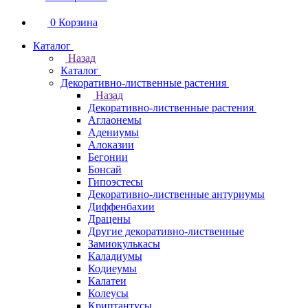
0
Корзина
Каталог
Назад
Каталог
Декоративно-лиственные растения
Назад
Декоративно-лиственные растения
Аглаонемы
Адениумы
Алоказии
Бегонии
Бонсай
Гипоэстесы
Декоративно-лиственные антуриумы
Диффенбахии
Драцены
Другие декоративно-лиственные
Замиокулькасы
Каладиумы
Кодиеумы
Калатеи
Колеусы
Криптантусы