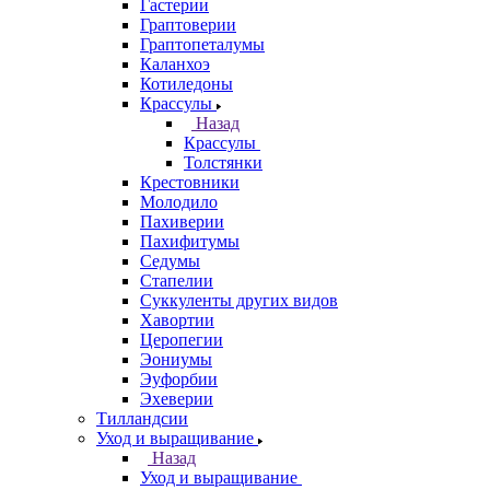
Гастерии
Граптоверии
Граптопеталумы
Каланхоэ
Котиледоны
Крассулы
Назад
Крассулы
Толстянки
Крестовники
Молодило
Пахиверии
Пахифитумы
Седумы
Стапелии
Суккуленты других видов
Хавортии
Церопегии
Эониумы
Эуфорбии
Эхеверии
Тилландсии
Уход и выращивание
Назад
Уход и выращивание