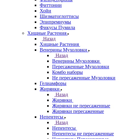
Фиттонии
Хойи
Шизматоглоттисы
Эпипремнумы
Фикусы Пумила
Хищные Растения
Назад
Хищные Растения
Венерины Мухоловки
Назад
Венерины Мухоловки
Пересаженные Мухоловки
Комбо наборы
Не пересаженные Мухоловки
Гелиамфоры
Жирянки
Назад
Жирянки
Жирянки не пересаженные
Жирянки пересаженные
Непентесы
Назад
Непентесы
Непентесы не пересаженные