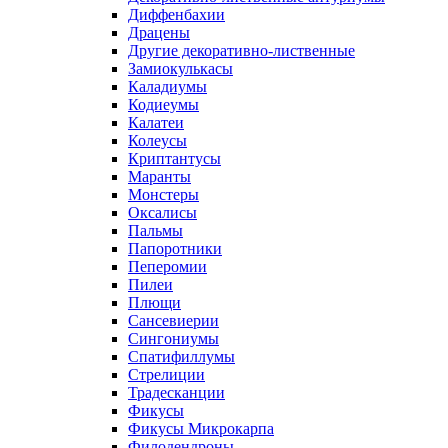
Диффенбахии
Драцены
Другие декоративно-лиственные
Замиокулькасы
Каладиумы
Кодиеумы
Калатеи
Колеусы
Криптантусы
Маранты
Монстеры
Оксалисы
Пальмы
Папоротники
Пеперомии
Пилеи
Плющи
Сансевиерии
Сингониумы
Спатифиллумы
Стрелиции
Традесканции
Фикусы
Фикусы Микрокарпа
Филодендроны