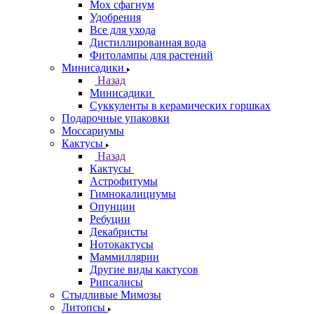
Мох сфагнум
Удобрения
Все для ухода
Дистиллированная вода
Фитолампы для растений
Минисадики
Назад
Минисадики
Суккуленты в керамических горшках
Подарочные упаковки
Моссариумы
Кактусы
Назад
Кактусы
Астрофитумы
Гимнокалициумы
Опунции
Ребуции
Декабристы
Нотокактусы
Маммиллярии
Другие виды кактусов
Рипсалисы
Стыдливые Мимозы
Литопсы