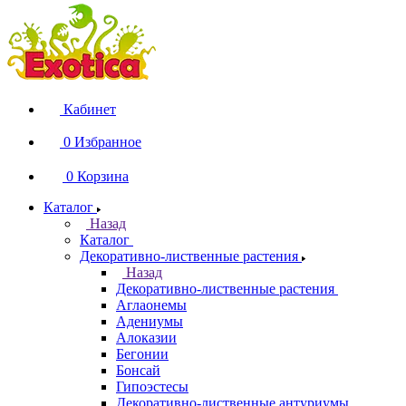
Кабинет
0
Избранное
0
Корзина
Каталог
Назад
Каталог
Декоративно-лиственные растения
Назад
Декоративно-лиственные растения
Аглаонемы
Адениумы
Алоказии
Бегонии
Бонсай
Гипоэстесы
Декоративно-лиственные антуриумы