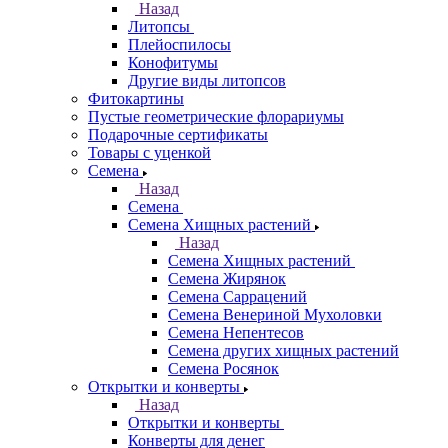
Назад
Литопсы
Плейоспилосы
Конофитумы
Другие виды литопсов
Фитокартины
Пустые геометрические флорариумы
Подарочные сертификаты
Товары с уценкой
Семена
Назад
Семена
Семена Хищных растений
Назад
Семена Хищных растений
Семена Жирянок
Семена Саррацений
Семена Венериной Мухоловки
Семена Непентесов
Семена других хищных растений
Семена Росянок
Открытки и конверты
Назад
Открытки и конверты
Конверты для денег