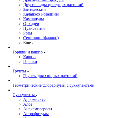
Другие виды цветущих растений
Зантедескии
Каланхоэ Розалины
Кампанулы
Орхидеи
Пуансеттии
Розы
Сенполии (фиалки)
Еще
Горшки и кашпо
Кашпо
Горшки
Грунты
Грунты для хищных растений
Геометрические флорариумы с суккулентами
Суккуленты
Адромискус
Алоэ
Анакампсеросы
Астрофитумы