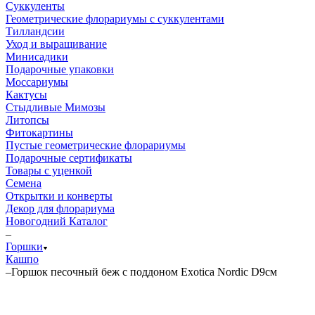
Суккуленты
Геометрические флорариумы с суккулентами
Тилландсии
Уход и выращивание
Минисадики
Подарочные упаковки
Моссариумы
Кактусы
Стыдливые Мимозы
Литопсы
Фитокартины
Пустые геометрические флорариумы
Подарочные сертификаты
Товары с уценкой
Семена
Открытки и конверты
Декор для флорариума
Новогодний Каталог
–
Горшки
Кашпо
–
Горшок песочный беж с поддоном Exotica Nordic D9см