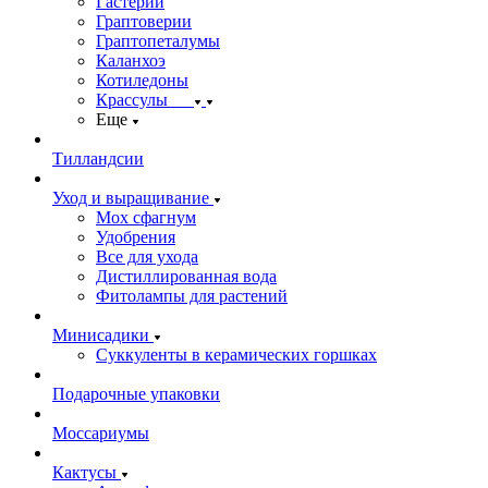
Гастерии
Граптоверии
Граптопеталумы
Каланхоэ
Котиледоны
Крассулы
Еще
Тилландсии
Уход и выращивание
Мох сфагнум
Удобрения
Все для ухода
Дистиллированная вода
Фитолампы для растений
Минисадики
Суккуленты в керамических горшках
Подарочные упаковки
Моссариумы
Кактусы