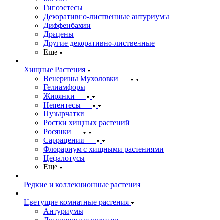
Гипоэстесы
Декоративно-лиственные антуриумы
Диффенбахии
Драцены
Другие декоративно-лиственные
Еще
Хищные Растения
Венерины Мухоловки
Гелиамфоры
Жирянки
Непентесы
Пузырчатки
Ростки хищных растений
Росянки
Саррацении
Флорариум с хищными растениями
Цефалотусы
Еще
Редкие и коллекционные растения
Цветущие комнатные растения
Антуриумы
Драгоценные орхидеи