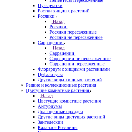
Непентесы Пересаженные
Пузырчатки
Ростки хищных растений
Росянки
Назад
Росянки
Росянки пересаженные
Росянки не пересаженные
Саррацении
Назад
Саррацении
Саррацении не пересаженные
Саррацении пересаженные
Флорариум с хищными растениями
Цефалотусы
Другие виды хищных растений
Редкие и коллекционные растения
Цветущие комнатные растения
Назад
Цветущие комнатные растения
Антуриумы
Драгоценные орхидеи
Другие виды цветущих растений
Зантедескии
Каланхоэ Розалины