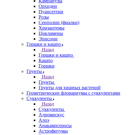
Кампанулы
Орхидеи
Пуансеттии
Розы
Сенполии (фиалки)
Хризантемы
Цикламены
Эписции
Горшки и кашпо
Назад
Горшки и кашпо
Кашпо
Горшки
Грунты
Назад
Грунты
Грунты для хищных растений
Геометрические флорариумы с суккулентами
Суккуленты
Назад
Суккуленты
Адромискус
Алоэ
Анакампсеросы
Астрофитумы