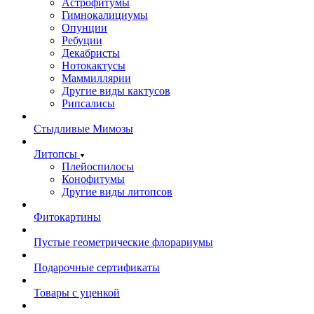
Астрофитумы
Гимнокалициумы
Опунции
Ребуции
Декабристы
Нотокактусы
Маммиллярии
Другие виды кактусов
Рипсалисы
Стыдливые Мимозы
Литопсы
Плейоспилосы
Конофитумы
Другие виды литопсов
Фитокартины
Пустые геометрические флорариумы
Подарочные сертификаты
Товары с уценкой