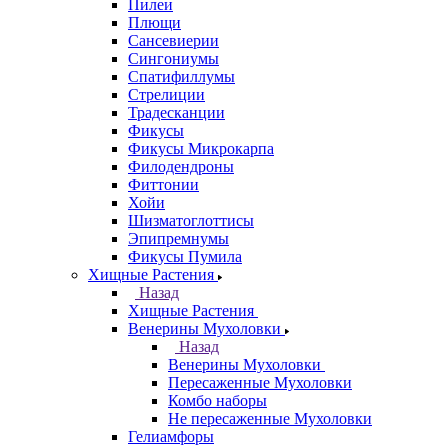
Пилеи
Плющи
Сансевиерии
Сингониумы
Спатифиллумы
Стрелиции
Традесканции
Фикусы
Фикусы Микрокарпа
Филодендроны
Фиттонии
Хойи
Шизматоглоттисы
Эпипремнумы
Фикусы Пумила
Хищные Растения
Назад
Хищные Растения
Венерины Мухоловки
Назад
Венерины Мухоловки
Пересаженные Мухоловки
Комбо наборы
Не пересаженные Мухоловки
Гелиамфоры