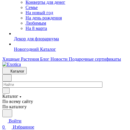
Конверты для денег
Семье
На новый год
На день рождения
Любимым
На 8 марта
Декор для флорариума
Новогодний Каталог
Хищные Растения
Блог
Новости
Подарочные сертификаты
Каталог
Каталог
По всему сайту
По каталогу
Войти
0
Избранное