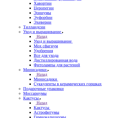
Хавортии
Церопегии
Эониумы
Эуфорбии
Эхеверии
Тилландсии
Уход и выращивание
Назад
Уход и выращивание
Мох сфагнум
Удобрения
Все для ухода
Дистиллированная вода
Фитолампы для растений
Минисадики
Назад
Минисадики
Суккуленты в керамических горшках
Подарочные упаковки
Моссариумы
Кактусы
Назад
Кактусы
Астрофитумы
Гимнокалициумы