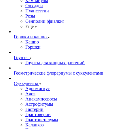
Кампанулы
Орхидеи
Пуансеттии
Розы
Сенполии (фиалки)
Еще
Горшки и кашпо
Кашпо
Горшки
Грунты
Грунты для хищных растений
Геометрические флорариумы с суккулентами
Суккуленты
Адромискус
Алоэ
Анакампсеросы
Астрофитумы
Гастерии
Граптоверии
Граптопеталумы
Каланхоэ