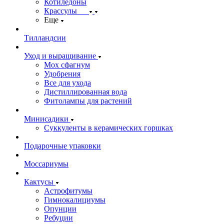
Котиледоны
Крассулы
Еще
Тилландсии
Уход и выращивание
Мох сфагнум
Удобрения
Все для ухода
Дистиллированная вода
Фитолампы для растений
Минисадики
Суккуленты в керамических горшках
Подарочные упаковки
Моссариумы
Кактусы
Астрофитумы
Гимнокалициумы
Опунции
Ребуции