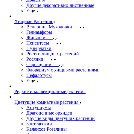
Другие декоративно-лиственные
Еще
Хищные Растения
Венерины Мухоловки
Гелиамфоры
Жирянки
Непентесы
Пузырчатки
Ростки хищных растений
Росянки
Саррацении
Флорариум с хищными растениями
Цефалотусы
Еще
Редкие и коллекционные растения
Цветущие комнатные растения
Антуриумы
Драгоценные орхидеи
Другие виды цветущих растений
Зантедескии
Каланхоэ Розалины