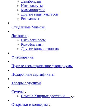
Декабристы
Нотокактусы
Маммиллярии
Другие виды кактусов
Рипсалисы
Стыдливые Мимозы
Литопсы
Плейоспилосы
Конофитумы
Другие виды литопсов
Фитокартины
Пустые геометрические флорариумы
Подарочные сертификаты
Товары с уценкой
Семена
Семена Хищных растений
Открытки и конверты