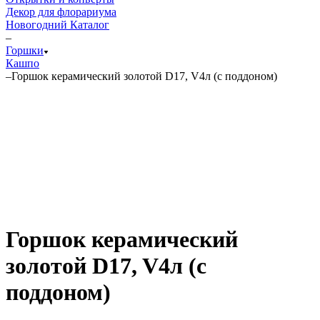
Декор для флорариума
Новогодний Каталог
–
Горшки
Кашпо
–
Горшок керамический золотой D17, V4л (с поддоном)
Горшок керамический
золотой D17, V4л (с
поддоном)