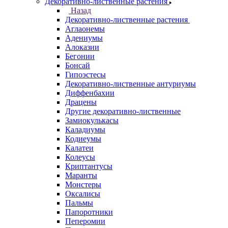
Декоративно-лиственные растения
Назад
Декоративно-лиственные растения
Аглаонемы
Адениумы
Алоказии
Бегонии
Бонсай
Гипоэстесы
Декоративно-лиственные антуриумы
Диффенбахии
Драцены
Другие декоративно-лиственные
Замиокулькасы
Каладиумы
Кодиеумы
Калатеи
Колеусы
Криптантусы
Маранты
Монстеры
Оксалисы
Пальмы
Папоротники
Пеперомии