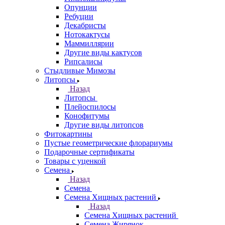
Опунции
Ребуции
Декабристы
Нотокактусы
Маммиллярии
Другие виды кактусов
Рипсалисы
Стыдливые Мимозы
Литопсы
Назад
Литопсы
Плейоспилосы
Конофитумы
Другие виды литопсов
Фитокартины
Пустые геометрические флорариумы
Подарочные сертификаты
Товары с уценкой
Семена
Назад
Семена
Семена Хищных растений
Назад
Семена Хищных растений
Семена Жирянок