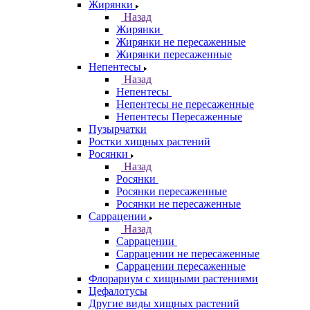
Жирянки
Назад
Жирянки
Жирянки не пересаженные
Жирянки пересаженные
Непентесы
Назад
Непентесы
Непентесы не пересаженные
Непентесы Пересаженные
Пузырчатки
Ростки хищных растений
Росянки
Назад
Росянки
Росянки пересаженные
Росянки не пересаженные
Саррацении
Назад
Саррацении
Саррацении не пересаженные
Саррацении пересаженные
Флорариум с хищными растениями
Цефалотусы
Другие виды хищных растений