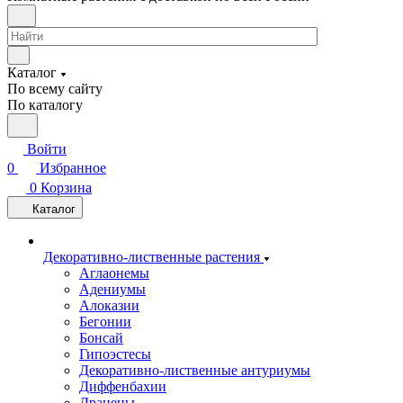
Каталог
По всему сайту
По каталогу
Войти
0
Избранное
0
Корзина
Каталог
Декоративно-лиственные растения
Аглаонемы
Адениумы
Алоказии
Бегонии
Бонсай
Гипоэстесы
Декоративно-лиственные антуриумы
Диффенбахии
Драцены