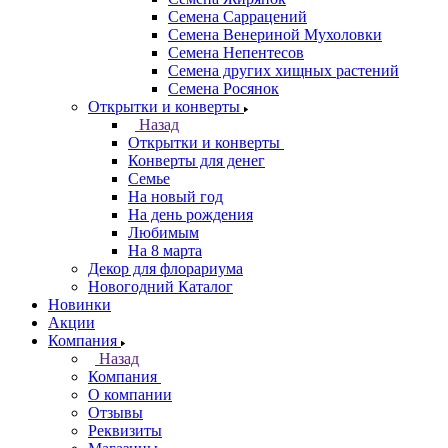
Семена Саррацений
Семена Венериной Мухоловки
Семена Непентесов
Семена других хищных растений
Семена Росянок
Открытки и конверты
Назад
Открытки и конверты
Конверты для денег
Семье
На новый год
На день рождения
Любимым
На 8 марта
Декор для флорариума
Новогодний Каталог
Новинки
Акции
Компания
Назад
Компания
О компании
Отзывы
Реквизиты