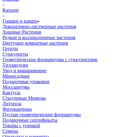
–
Каталог
–
Горшки и кашпо
Декоративно-лиственные растения
Хищные Растения
Редкие и коллекционные растения
Цветущие комнатные растения
Грунты
Суккуленты
Геометрические флорариумы с суккулентами
Тилландсии
Уход и выращивание
Минисадики
Подарочные упаковки
Моссариумы
Кактусы
Стыдливые Мимозы
Литопсы
Фитокартины
Пустые геометрические флорариумы
Подарочные сертификаты
Товары с уценкой
Семена
Открытки и конверты