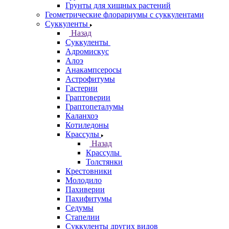
Грунты для хищных растений
Геометрические флорариумы с суккулентами
Суккуленты
Назад
Суккуленты
Адромискус
Алоэ
Анакампсеросы
Астрофитумы
Гастерии
Граптоверии
Граптопеталумы
Каланхоэ
Котиледоны
Крассулы
Назад
Крассулы
Толстянки
Крестовники
Молодило
Пахиверии
Пахифитумы
Седумы
Стапелии
Суккуленты других видов