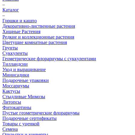
–
Каталог
–
Горшки и кашпо
Декоративно-лиственные растения
Хищные Растения
Редкие и коллекционные растения
Цветущие комнатные растения
Грунты
Суккуленты
Геометрические флорариумы с суккулентами
Тилландсии
Уход и выращивание
Минисадики
Подарочные упаковки
Моссариумы
Кактусы
Стыдливые Мимозы
Литопсы
Фитокартины
Пустые геометрические флорариумы
Подарочные сертификаты
Товары с уценкой
Семена
Открытки и конверты