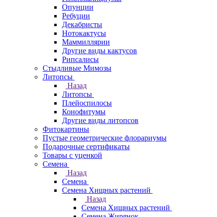
Опунции
Ребуции
Декабристы
Нотокактусы
Маммиллярии
Другие виды кактусов
Рипсалисы
Стыдливые Мимозы
Литопсы
Назад
Литопсы
Плейоспилосы
Конофитумы
Другие виды литопсов
Фитокартины
Пустые геометрические флорариумы
Подарочные сертификаты
Товары с уценкой
Семена
Назад
Семена
Семена Хищных растений
Назад
Семена Хищных растений
Семена Жирянок