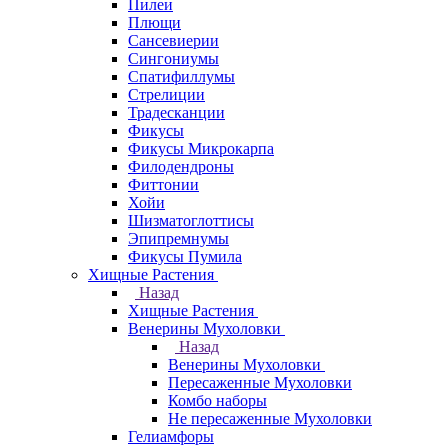
Пилеи
Плющи
Сансевиерии
Сингониумы
Спатифиллумы
Стрелиции
Традесканции
Фикусы
Фикусы Микрокарпа
Филодендроны
Фиттонии
Хойи
Шизматоглоттисы
Эпипремнумы
Фикусы Пумила
Хищные Растения
Назад
Хищные Растения
Венерины Мухоловки
Назад
Венерины Мухоловки
Пересаженные Мухоловки
Комбо наборы
Не пересаженные Мухоловки
Гелиамфоры