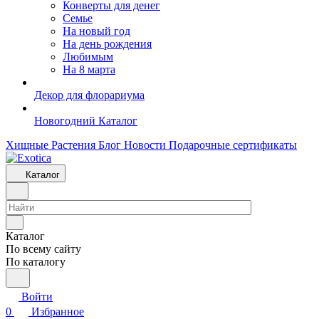
Конверты для денег
Семье
На новый год
На день рождения
Любимым
На 8 марта
Декор для флорариума
Новогодний Каталог
Хищные Растения
Блог
Новости
Подарочные сертификаты
Каталог
Каталог
По всему сайту
По каталогу
Войти
0
Избранное