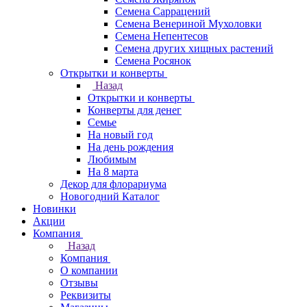
Семена Саррацений
Семена Венериной Мухоловки
Семена Непентесов
Семена других хищных растений
Семена Росянок
Открытки и конверты
Назад
Открытки и конверты
Конверты для денег
Семье
На новый год
На день рождения
Любимым
На 8 марта
Декор для флорариума
Новогодний Каталог
Новинки
Акции
Компания
Назад
Компания
О компании
Отзывы
Реквизиты