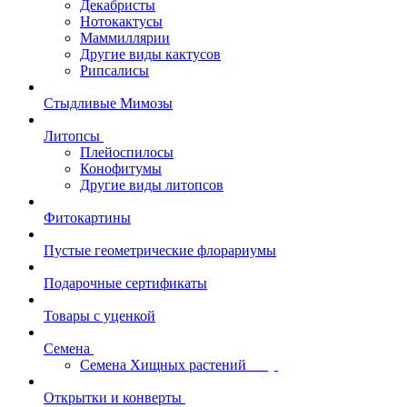
Декабристы
Нотокактусы
Маммиллярии
Другие виды кактусов
Рипсалисы
Стыдливые Мимозы
Литопсы
Плейоспилосы
Конофитумы
Другие виды литопсов
Фитокартины
Пустые геометрические флорариумы
Подарочные сертификаты
Товары с уценкой
Семена
Семена Хищных растений
Открытки и конверты