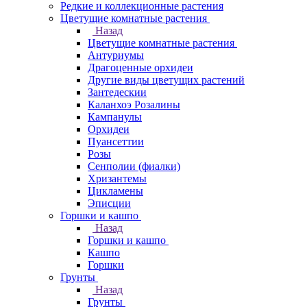
Редкие и коллекционные растения
Цветущие комнатные растения
Назад
Цветущие комнатные растения
Антуриумы
Драгоценные орхидеи
Другие виды цветущих растений
Зантедескии
Каланхоэ Розалины
Кампанулы
Орхидеи
Пуансеттии
Розы
Сенполии (фиалки)
Хризантемы
Цикламены
Эписции
Горшки и кашпо
Назад
Горшки и кашпо
Кашпо
Горшки
Грунты
Назад
Грунты