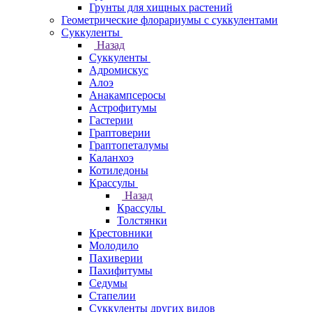
Грунты для хищных растений
Геометрические флорариумы с суккулентами
Суккуленты
Назад
Суккуленты
Адромискус
Алоэ
Анакампсеросы
Астрофитумы
Гастерии
Граптоверии
Граптопеталумы
Каланхоэ
Котиледоны
Крассулы
Назад
Крассулы
Толстянки
Крестовники
Молодило
Пахиверии
Пахифитумы
Седумы
Стапелии
Суккуленты других видов