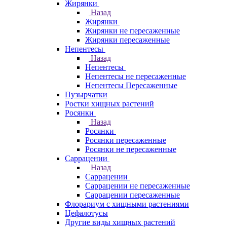
Жирянки
Назад
Жирянки
Жирянки не пересаженные
Жирянки пересаженные
Непентесы
Назад
Непентесы
Непентесы не пересаженные
Непентесы Пересаженные
Пузырчатки
Ростки хищных растений
Росянки
Назад
Росянки
Росянки пересаженные
Росянки не пересаженные
Саррацении
Назад
Саррацении
Саррацении не пересаженные
Саррацении пересаженные
Флорариум с хищными растениями
Цефалотусы
Другие виды хищных растений