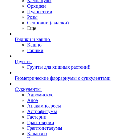
Кампанулы
Орхидеи
Пуансеттии
Розы
Сенполии (фиалки)
Еще
Горшки и кашпо
Кашпо
Горшки
Грунты
Грунты для хищных растений
Геометрические флорариумы с суккулентами
Суккуленты
Адромискус
Алоэ
Анакампсеросы
Астрофитумы
Гастерии
Граптоверии
Граптопеталумы
Каланхоэ