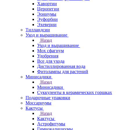
Хавортии
Церопегии
Эониумы
Эуфорбии
Эхеверии
Тилландсии
Уход и выращивание
Назад
Уход и выращивание
Мох сфагнум
Удобрения
Все для ухода
Дистиллированная вода
Фитолампы для растений
Минисадики
Назад
Минисадики
Суккуленты в керамических горшках
Подарочные упаковки
Моссариумы
Кактусы
Назад
Кактусы
Астрофитумы
Гимнокалициумы