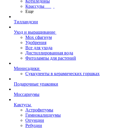
Котиледоны
Крассулы
Еще
Тилландсии
Уход и выращивание
Мох сфагнум
Удобрения
Все для ухода
Дистиллированная вода
Фитолампы для растений
Минисадики
Суккуленты в керамических горшках
Подарочные упаковки
Моссариумы
Кактусы
Астрофитумы
Гимнокалициумы
Опунции
Ребуции