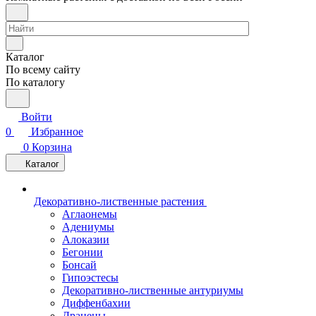
Каталог
По всему сайту
По каталогу
Войти
0
Избранное
0
Корзина
Каталог
Декоративно-лиственные растения
Аглаонемы
Адениумы
Алоказии
Бегонии
Бонсай
Гипоэстесы
Декоративно-лиственные антуриумы
Диффенбахии
Драцены