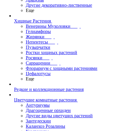
Другие декоративно-лиственные
Еще
Хищные Растения
Венерины Мухоловки
Гелиамфоры
Жирянки
Непентесы
Пузырчатки
Ростки хищных растений
Росянки
Саррацении
Флорариум с хищными растениями
Цефалотусы
Еще
Редкие и коллекционные растения
Цветущие комнатные растения
Антуриумы
Драгоценные орхидеи
Другие виды цветущих растений
Зантедескии
Каланхоэ Розалины