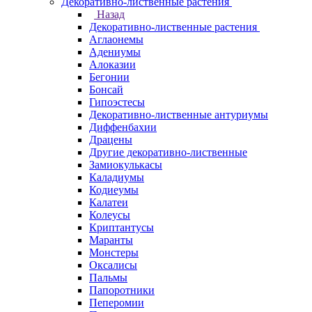
Декоративно-лиственные растения
Назад
Декоративно-лиственные растения
Аглаонемы
Адениумы
Алоказии
Бегонии
Бонсай
Гипоэстесы
Декоративно-лиственные антуриумы
Диффенбахии
Драцены
Другие декоративно-лиственные
Замиокулькасы
Каладиумы
Кодиеумы
Калатеи
Колеусы
Криптантусы
Маранты
Монстеры
Оксалисы
Пальмы
Папоротники
Пеперомии