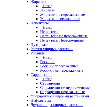
Жирянки
Назад
Жирянки
Жирянки не пересаженные
Жирянки пересаженные
Непентесы
Назад
Непентесы
Непентесы не пересаженные
Непентесы Пересаженные
Пузырчатки
Ростки хищных растений
Росянки
Назад
Росянки
Росянки пересаженные
Росянки не пересаженные
Саррацении
Назад
Саррацении
Саррацении не пересаженные
Саррацении пересаженные
Флорариум с хищными растениями
Цефалотусы
Другие виды хищных растений