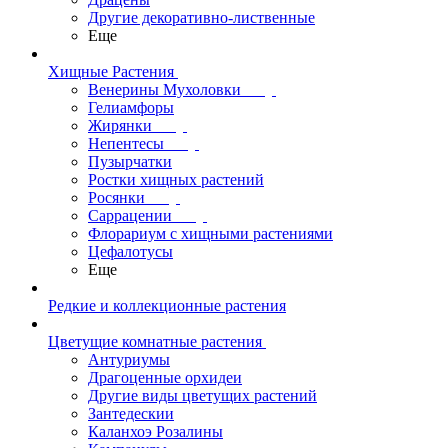
Другие декоративно-лиственные
Еще
Хищные Растения
Венерины Мухоловки
Гелиамфоры
Жирянки
Непентесы
Пузырчатки
Ростки хищных растений
Росянки
Саррацении
Флорариум с хищными растениями
Цефалотусы
Еще
Редкие и коллекционные растения
Цветущие комнатные растения
Антуриумы
Драгоценные орхидеи
Другие виды цветущих растений
Зантедескии
Каланхоэ Розалины