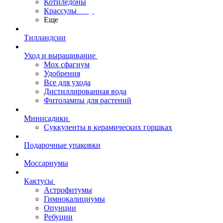
Котиледоны
Крассулы
Еще
Тилландсии
Уход и выращивание
Мох сфагнум
Удобрения
Все для ухода
Дистиллированная вода
Фитолампы для растений
Минисадики
Суккуленты в керамических горшках
Подарочные упаковки
Моссариумы
Кактусы
Астрофитумы
Гимнокалициумы
Опунции
Ребуции