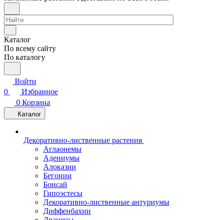
Каталог
По всему сайту
По каталогу
Войти
0
Избранное
0
Корзина
Каталог
Декоративно-лиственные растения
Аглаонемы
Адениумы
Алоказии
Бегонии
Бонсай
Гипоэстесы
Декоративно-лиственные антуриумы
Диффенбахии
Драцены