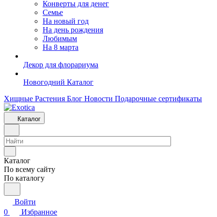
Конверты для денег
Семье
На новый год
На день рождения
Любимым
На 8 марта
Декор для флорариума
Новогодний Каталог
Хищные Растения
Блог
Новости
Подарочные сертификаты
Каталог
Каталог
По всему сайту
По каталогу
Войти
0
Избранное