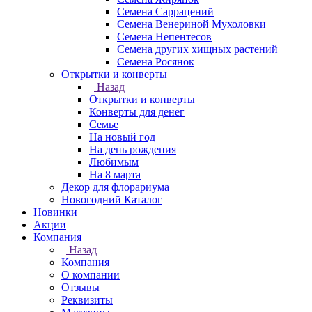
Семена Саррацений
Семена Венериной Мухоловки
Семена Непентесов
Семена других хищных растений
Семена Росянок
Открытки и конверты
Назад
Открытки и конверты
Конверты для денег
Семье
На новый год
На день рождения
Любимым
На 8 марта
Декор для флорариума
Новогодний Каталог
Новинки
Акции
Компания
Назад
Компания
О компании
Отзывы
Реквизиты