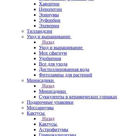
Хавортии
Церопегии
Эониумы
Эуфорбии
Эхеверии
Тилландсии
Уход и выращивание
Назад
Уход и выращивание
Мох сфагнум
Удобрения
Все для ухода
Дистиллированная вода
Фитолампы для растений
Минисадики
Назад
Минисадики
Суккуленты в керамических горшках
Подарочные упаковки
Моссариумы
Кактусы
Назад
Кактусы
Астрофитумы
Гимнокалициумы