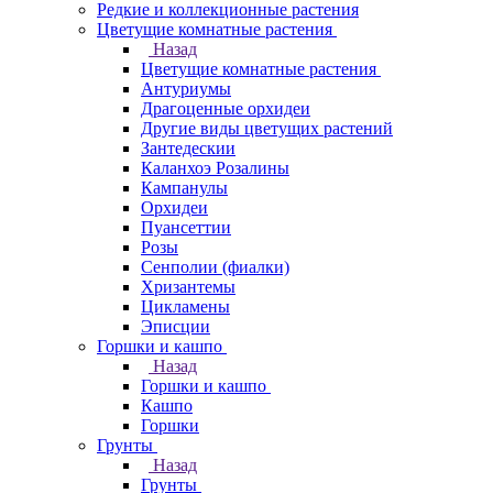
Редкие и коллекционные растения
Цветущие комнатные растения
Назад
Цветущие комнатные растения
Антуриумы
Драгоценные орхидеи
Другие виды цветущих растений
Зантедескии
Каланхоэ Розалины
Кампанулы
Орхидеи
Пуансеттии
Розы
Сенполии (фиалки)
Хризантемы
Цикламены
Эписции
Горшки и кашпо
Назад
Горшки и кашпо
Кашпо
Горшки
Грунты
Назад
Грунты