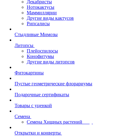
Декабристы
Нотокактусы
Маммиллярии
Другие виды кактусов
Рипсалисы
Стыдливые Мимозы
Литопсы
Плейоспилосы
Конофитумы
Другие виды литопсов
Фитокартины
Пустые геометрические флорариумы
Подарочные сертификаты
Товары с уценкой
Семена
Семена Хищных растений
Открытки и конверты