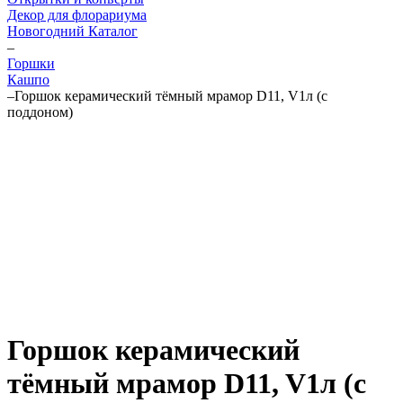
Декор для флорариума
Новогодний Каталог
–
Горшки
Кашпо
–
Горшок керамический тёмный мрамор D11, V1л (с
поддоном)
Горшок керамический
тёмный мрамор D11, V1л (с