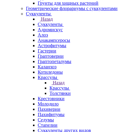
Грунты для хищных растений
Геометрические флорариумы с суккулентами
Суккуленты
Назад
Суккуленты
Адромискус
Алоэ
Анакампсеросы
Астрофитумы
Гастерии
Граптоверии
Граптопеталумы
Каланхоэ
Котиледоны
Крассулы
Назад
Крассулы
Толстянки
Крестовники
Молодило
Пахиверии
Пахифитумы
Седумы
Стапелии
Суккуленты других видов