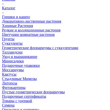
–
Каталог
–
Горшки и кашпо
Декоративно-лиственные растения
Хищные Растения
Редкие и коллекционные растения
Цветущие комнатные растения
Грунты
Суккуленты
Геометрические флорариумы с суккулентами
Тилландсии
Уход и выращивание
Минисадики
Подарочные упаковки
Моссариумы
Кактусы
Стыдливые Мимозы
Литопсы
Фитокартины
Пустые геометрические флорариумы
Подарочные сертификаты
Товары с уценкой
Семена
Открытки и конверты