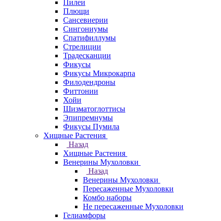
Пилеи
Плющи
Сансевиерии
Сингониумы
Спатифиллумы
Стрелиции
Традесканции
Фикусы
Фикусы Микрокарпа
Филодендроны
Фиттонии
Хойи
Шизматоглоттисы
Эпипремнумы
Фикусы Пумила
Хищные Растения
Назад
Хищные Растения
Венерины Мухоловки
Назад
Венерины Мухоловки
Пересаженные Мухоловки
Комбо наборы
Не пересаженные Мухоловки
Гелиамфоры