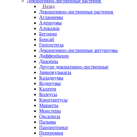
Декоративно-лиственные растения
Назад
Декоративно-лиственные растения
Аглаонемы
Адениумы
Алоказии
Бегонии
Бонсай
Гипоэстесы
Декоративно-лиственные антуриумы
Диффенбахии
Драцены
Другие декоративно-лиственные
Замиокулькасы
Каладиумы
Кодиеумы
Калатеи
Колеусы
Криптантусы
Маранты
Монстеры
Оксалисы
Пальмы
Папоротники
Пеперомии