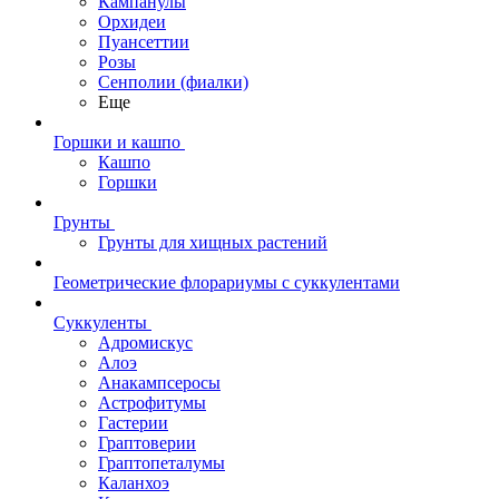
Кампанулы
Орхидеи
Пуансеттии
Розы
Сенполии (фиалки)
Еще
Горшки и кашпо
Кашпо
Горшки
Грунты
Грунты для хищных растений
Геометрические флорариумы с суккулентами
Суккуленты
Адромискус
Алоэ
Анакампсеросы
Астрофитумы
Гастерии
Граптоверии
Граптопеталумы
Каланхоэ