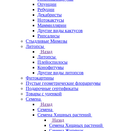
Опунции
Ребуции
Декабристы
Нотокактусы
Маммиллярии
Другие виды кактусов
Рипсалисы
Стыдливые Мимозы
Литопсы
Назад
Литопсы
Плейоспилосы
Конофитумы
Другие виды литопсов
Фитокартины
Пустые геометрические флорариумы
Подарочные сертификаты
Товары с уценкой
Семена
Назад
Семена
Семена Хищных растений
Назад
Семена Хищных растений
Семена Жирянок